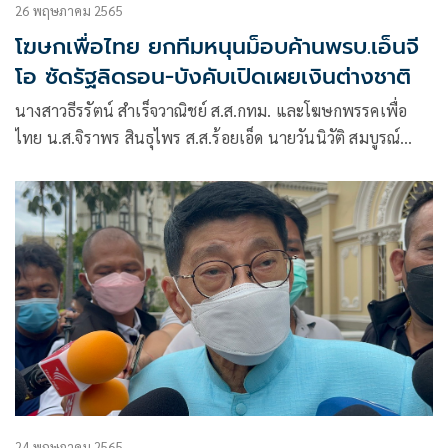
26 พฤษภาคม 2565
โฆษกเพื่อไทย ยกทีมหนุนม็อบค้านพรบ.เอ็นจี
โอ ซัดรัฐลิดรอน-บังคับเปิดเผยเงินต่างชาติ
นางสาวธีรรัตน์ สำเร็จวาณิชย์ ส.ส.กทม. และโฆษกพรรคเพื่อ
ไทย น.ส.จิราพร สินธุไพร ส.ส.ร้อยเอ็ด นายวันนิวัติ สมบูรณ์
ส.ส.ขอนแก่น นายศรัณย์ ทิมสุวรรณ ส.ส.เลย พรรคเพื่อไทย
ลงพื้นที่พูดคุยกับพี่น้องประชาชนที่มาร่วมคัดค้านร่างพระราช
บัญญัติการดำเนินกิจกรรมขององค์กรไม่แสวงหากำไร
24 พฤษภาคม 2565