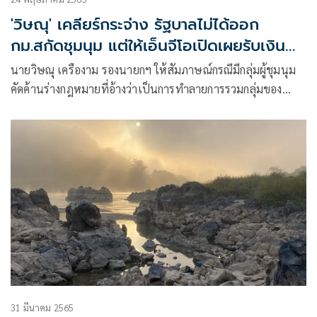
'วิษณุ' เคลียร์กระจ่าง รัฐบาลไม่ได้ออก
กม.สกัดชุมนุม แต่ให้เอ็นจีโอเปิดเผยรับเงิน
ต่างชาติ
นายวิษณุ เครืองาม รองนายกฯ ให้สัมภาษณ์กรณีมีกลุ่มผู้ชุมนุม
คัดค้านร่างกฎหมายที่อ้างว่าเป็นการทำลายการรวมกลุ่มของ
ประชาชน ว่าจริงๆแล้วกฎหมายที่ว่าไม่ใช่กฎหมายคุมม็อบ เป็น
กฎหมายที่ต้องออกตามรัฐธรรมนูญเพื่อส่งเสริมองค์กรภาค
ประชาสังคมที่ไม่แสวงหากำไร
31 มีนาคม 2565