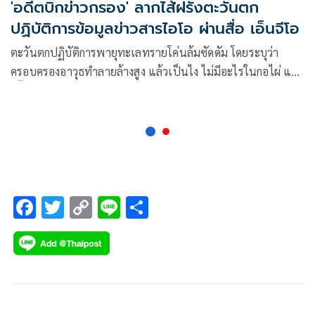
'อดีตบิ๊กข่าวกรอง' ลากไส้ฝรั่งตะวันตก
ปฏิบัติการข้อมูลข่าวสารไอโอ ผ่านสื่อ เอ็นจีโอ
ตะวันตกปฏิบัติการพายุทะเลทรายโค่นล้มซัดดัม โดยระบุว่า
ครอบครองอาวุธทำลายล้างสูง แล้วเป็นไง ไม่มีอะไรในกอไผ่ แต่
ครั้นรัสเซียจัดการยูเครน เต้นกันเป็นจ้าวเข้า เพราะยูเครนเป็น
พวกกรู อย่างนั้นใช่ไหม
F
T
C
Li
S
ac
wi
o
n
h
e
tt
p
e
ar
b
er
y
e
o
Li