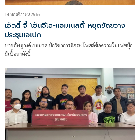
14 พฤศจิกายน 2565
เอ็ดดี้ จี้ 'เอ็นจีโอ-แอมเนสตี้' หยุดขัดขวาง
ประชุมเอเปก
นายอัษฎางค์ ยมนาค นักวิชาการอิสระ โพสต์ข้อความในเฟซบุ๊ก
มีเนื้อหาดังนี้