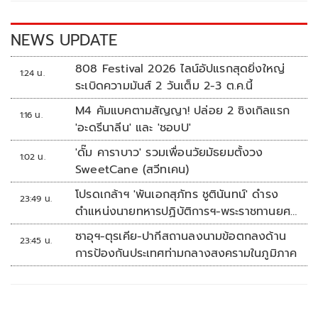
o
n
k
k
NEWS UPDATE
808 Festival 2026 ไลน์อัปแรกสุดยิ่งใหญ่
1:24 น.
ระเบิดความมันส์ 2 วันเต็ม 2-3 ต.ค.นี้
M4 คัมแบคตามสัญญา! ปล่อย 2 ซิงเกิลแรก
1:16 น.
'อะดรีนาลีน' และ 'ชอบU'
'ดั๊ม คาราบาว' รวมเพื่อนวัยมัธยมตั้งวง
1:02 น.
SweetCane (สวีทเคน)
โปรดเกล้าฯ 'พันเอกสุภัทร ชูตินันทน์' ดำรง
23:49 น.
ตำแหน่งนายทหารปฏิบัติการฯ-พระราชทานยศ
'พลตรี'
ซาอุฯ-ตุรเคีย-ปากีสถานลงนามข้อตกลงด้าน
23:45 น.
การป้องกันประเทศท่ามกลางสงครามในภูมิภาค