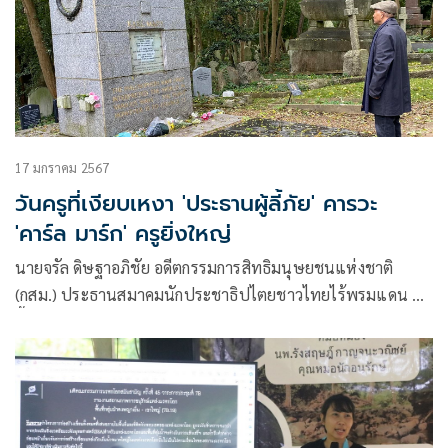
17 มกราคม 2567
วันครูที่เงียบเหงา 'ประธานผู้ลี้ภัย' คารวะ
'คาร์ล มาร์ก' ครูยิ่งใหญ่
นายจรัล ดิษฐาอภิชัย อดีตกรรมการสิทธิมนุษยชนแห่งชาติ
(กสม.) ประธานสมาคมนักประชาธิปไตยชาวไทยไร้พรมแดน ซึ่ง
ลี้ภัยในประเทศฝรั่งเศส โพสต์เฟซบุ๊กถึงวันครู