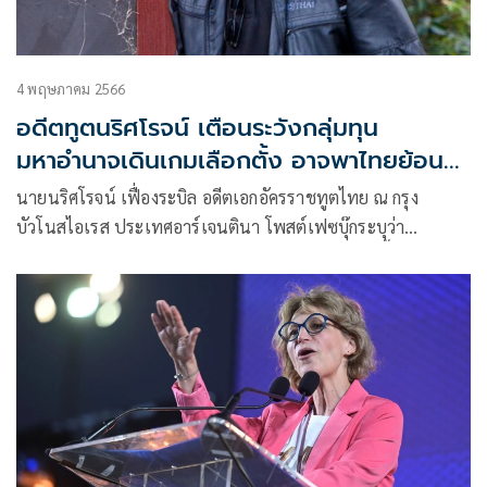
4 พฤษภาคม 2566
อดีตทูตนริศโรจน์ เตือนระวังกลุ่มทุน
มหาอำนาจเดินเกมเลือกตั้ง อาจพาไทยย้อน
รอยยุคสงครามเย็น
นายนริศโรจน์ เฟื่องระบิล อดีตเอกอัครราชทูตไทย ณ กรุง
บัวโนสไอเรส ประเทศอาร์เจนตินา โพสต์เฟซบุ๊กระบุว่า
ฟิลิปปินส์ ได้ลูกอดีตปธน.มาร์กอส มาเป็นผู้นำ ตอนนี้ฟิลิปปินส์
เปลี่ยนไปซบชาติมหาอำนาจเดิมที่เคยยึดครองฟิลิปปินส์เต็มที่