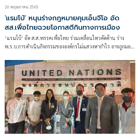
26 พฤษภาคม 2565
'แรมโบ้' หนุนร่างกฎหมายคุมเอ็นจีโอ อัด
สส.เพื่อไทยฉวยโอกาสตีกินทางการเมือง
‘แรมโบ้’ อัด ส.ส.พรรคเพื่อไทย ร่วมเคลื่อนไหวคัดค้าน ร่าง
พ.ร.บ.การดำเนินกิจกรรมขององค์กรไม่แสวงหากำไร อาจถูกมอง
ไปสนับสนุนกลุ่มเอ็นจีโอ บางกลุ่มที่นำเงินต่างชาติมาทำเรื่องไม่
ดีกับประเทศ ย้ำหากไม่ได้ทำผิดอย่ากลัวกฎหมาย