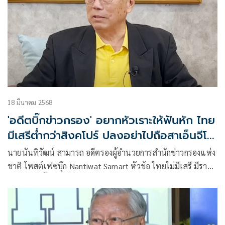
18 มีนาคม 2568
'อดีตบิ๊กข่าวกรอง' อยากหัวเราะให้ฟันหัก ไทย
มีเสรีต่ำกว่าสิงคโปร์ ปลงอย่าไปถือสาเอ็นจีโอ
พวกนิยมตะวันตก
นายนันทิวัฒน์ สามารถ อดีตรองผู้อำนวยการสำนักข่าวกรองแห่ง
ชาติ โพสต์เฟซบุ๊ก Nantiwat Samart หัวข้อ ไทยไม่มีเสรี มีราย
ละเอียดดังนี้