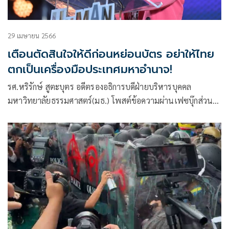
29 เมษายน 2566
เตือนตัดสินใจให้ดีก่อนหย่อนบัตร อย่าให้ไทย
ตกเป็นเครื่องมือประเทศมหาอำนาจ!
รศ.หริรักษ์ สูตะบุตร อดีตรองอธิการบดีฝ่ายบริหารบุคคล
มหาวิทยาลัยธรรมศาสตร์(มธ.) โพสต์ข้อความผ่านเฟซบุ๊กส่วน
ตัว Harirak Sutabutr