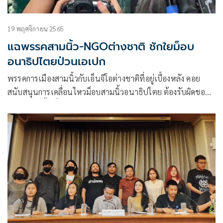
19 พฤศจิกายน 2565
แฉพรรคสามนิ้ว-NGOต่างชาติ ชักใยม็อบ
อนาธิปไตยป่วนเอเปก
พรรคการเมืองสามนิ้วกับเอ็นจีโอต่างชาติที่อยู่เบื้องหลัง คอย
สนับสนุนการเคลื่อนไหวม็อบสามนิ้วอนาธิปไตย ต้องรับผิดชอบ
ต่อสิ่งที่เกิดขึ้นทั้งหมด