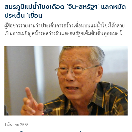
สมรภูมิแม่น้ำโขงเดือด 'จีน-สหรัฐฯ' แลกหมัด
ประเด็น 'เขื่อน'
ผู้สื่อข่าวรายงานว่าประเด็นการสร้างเขื่อนบนแม่น้ำโขงได้กลาย
เป็นการเผชิญหน้าระหว่างจีนและสหรัฐฯเข้มข้นขึ้นทุกขณะ โดย
สหรัฐฯ ได้สนับสนุนทุนผ่านเครือข่ายภาคประชาชนที่ได้รับผลก
ระทบจากการสร้างเขื่อนและองค์กรพัฒนาเอกชน (เอ็นจีโอ)
1 มีนาคม 2565