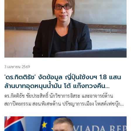
3 เมษายน 2569
'ดร.กิตติธัช' งัดข้อมูล ญี่ปุ่นใช้งบฯ 1.8 แสน
ล้านบาทอุดหนุนน้ำมัน โต้ แก๊งทวงคืน
พลังงาน
ดร.กิตติธัช ชัยประสิทธิ์ นักวิชาการอิสระ และอาจารย์ด้าน
สถาปัตยกรรม สอนพิเศษด้าน ปรัชญาการเมือง โพสต์เฟซบุ๊ก
ระบุว่า