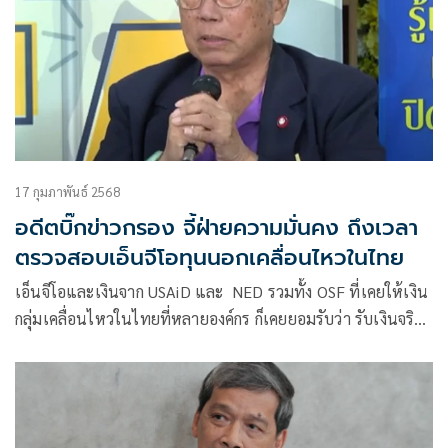
17 กุมภาพันธ์ 2568
อดีตบิ๊กข่าวกรอง จี้ฝ่ายความมั่นคง ถึงเวลา
ตรวจสอบเอ็นจีโอทุนนอกเคลื่อนไหวในไทย
เอ็นจีโอและเงินจาก USAiD และ NED รวมทั้ง OSF ที่เคยให้เงิน
กลุ่มเคลื่อนไหวในไทยที่หลายองค์กร ก็เคยยอมรับว่า รับเงินจริง
ฝ่ายความมั่นคงน่าจะถึงเวลาเข้าตรวจสอบ และส่งกลับคนของ
หน่วยงานต่างประเทศ