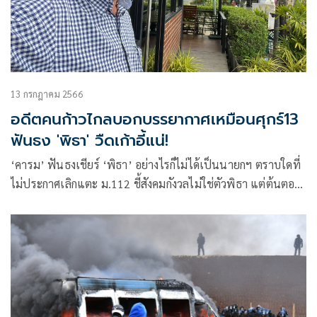
13 กรกฎาคม 2566
อดีตคนก้าวไกลบอกบรรยากาศเหมือนศุกร์13
ฟันธง 'พิธา' วืดเก้าอี้แน่!
‘คารม’ ฟันธงเชียร์ ‘พิธา’ อย่างไรก็ไม่ได้เป็นนายกฯ ตราบใดที่
ไม่ประกาศเลิกแตะ ม.112 ชี้สังคมกังวลไม่ใช่ตัวพิธา แต่ต้นตอ
อยู่ที่พรรค และเจ้าของที่อาจนำพาประเทศไปเหมือนฮ่องกง