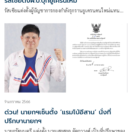
รัสเซียตั้งผ.บ.บุกยูเครนใหม่
รัสเซียแต่งตั้งผู้บัญชาการกองกำลังรุกรานยูเครนคนใหม่แทน…
9 มกราคม 2566
ด่วน! นายกฯเซ็นตั้ง ‘แรมโบ้อีสาน’ นั่งที่
ปรึกษานายกฯ
นายกรัฐมนตรี แต่งตั้ง นายเสกสกล อัตถาวงศ์ เป็นที่ปรึกษาของ