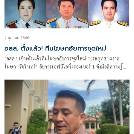
2 ตุลาคม 2566
อสส. ตั้งแล้ว! ทีมโฆษกอัยการชุดใหม่
‘อสส.’ เซ็นตั้งเเล้วทีมโฆษกอัยการชุดใหม่ ‘ประยุทธ’ ผงาด
โฆษก ‘วัชรินทร์’ อัยการเอฟบีไอนั่งรองเบอร์ 1 ดึงมือดีความรู้
รอบด้านร่วมทีม