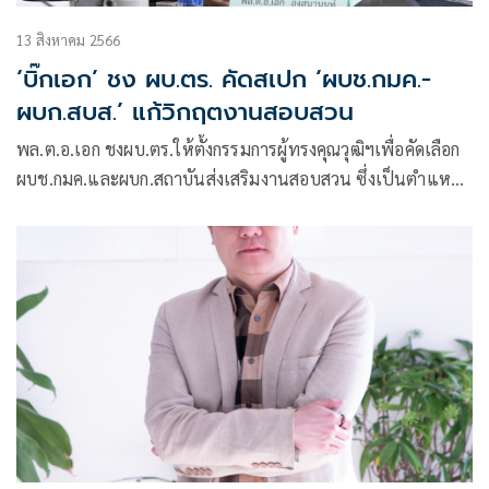
13 สิงหาคม 2566
‘บิ๊กเอก’ ชง ผบ.ตร. คัดสเปก ‘ผบช.กมค.-
ผบก.สบส.’ แก้วิกฤตงานสอบสวน
พล.ต.อ.เอก ชงผบ.ตร.ให้ตั้งกรรมการผู้ทรงคุณวุฒิฯเพื่อคัดเลือก
ผบช.กมค.และผบก.สถาบันส่งเสริมงานสอบสวน ซึ่งเป็นตำแหน่ง
สำคัญในการบริหารสนับสนุนส่งเสริมงานสืบสวนสอบสวน จะ
ต้องได้ผู้มีความรู้ ความสามารถ และมีวิสัยทัศ