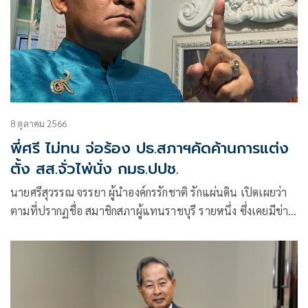
8 ตุลาคม 2566
พี่ศรี ไม่ทน จ่อร้อง ปธ.สภาฯคัดค้านการแต่ง
ตั้ง สส.จั่วไพ่นั่ง กมธ.ปปช.
นายศรีสุวรรณ จรรยา ผู้นำองค์กรรักชาติ รักแผ่นดิน เปิดเผยว่า
ตามที่ปรากฏชื่อ สมาชิกสภาผู้แทนราชบุรี รายหนึ่ง ซึ่งเคยมีข่าว
ฉาวถูกแฉคลิปวิดิโอกำลังนั่งจั่วไพ่ในสภาฯว่อนเน็ต