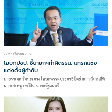
22 พฤศจิกายน 2566
โฆษกปชป. ชี้นายกฯทำผิดรธน. แทรกแซง
แต่งตั้งผู้กำกับ
นายราเมศ รัตนะเชวง โฆษกพรรคประชาธิปัตย์ กล่าวถึงกรณีที่
นายเศรษฐา ทวีสิน นายกรัฐมนตรี