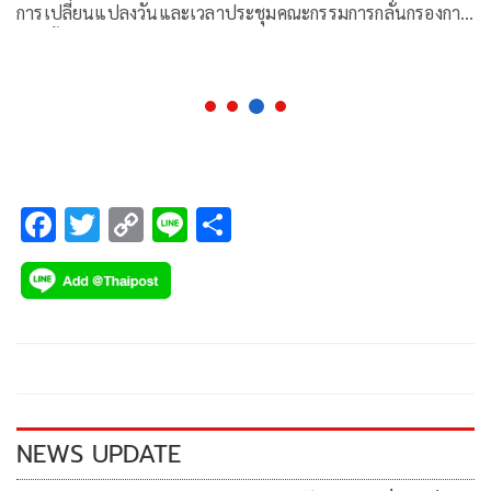
การเปลี่ยนแปลงวันและเวลาประชุมคณะกรรมการกลั่นกรองการ
แต่งตั้งข้าราชการตำรวจ
F
T
C
Li
S
ac
wi
o
n
h
e
tt
p
e
ar
b
er
y
e
o
Li
o
n
k
k
NEWS UPDATE