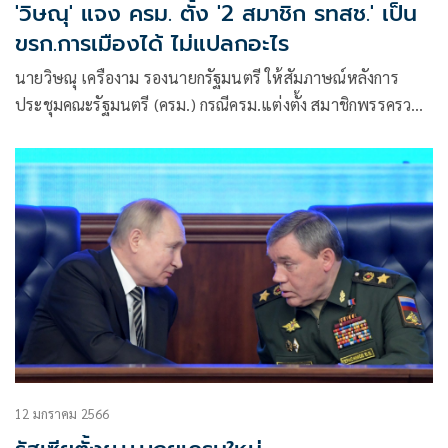
'วิษณุ' แจง ครม. ตั้ง '2 สมาชิก รทสช.' เป็น
ขรก.การเมืองได้ ไม่แปลกอะไร
นายวิษณุ เครืองาม รองนายกรัฐมนตรี ให้สัมภาษณ์หลังการ
ประชุมคณะรัฐมนตรี (ครม.) กรณีครม.แต่งตั้ง สมาชิกพรรครวม
ไทยสร้างชาติ (รทสช.) จำนวนสองคนให้ดำรงตำแหน่งประจำ
สำนักเลขาธิการนายกรัฐมนตรีว่า ตำแหน่งประจำสำนัก
เลขาธิการนายกฯ
12 มกราคม 2566