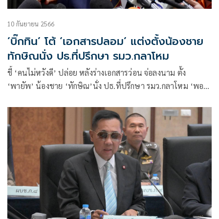
10 กันยายน 2566
‘บิ๊กทิน’ โต้ ‘เอกสารปลอม’ แต่งตั้งน้องชาย
ทักษิณนั่ง ปธ.ที่ปรึกษา รมว.กลาโหม
ชี้ ‘คนไม่หวังดี’ ปล่อย หลังร่างเอกสารว่อน จ่อลงนาม ตั้ง
‘พายัพ’ น้องชาย ‘ทักษิณ’นั่ง ปธ.ที่ปรึกษา รมว.กลาโหม ‘พอ
พงษ์’ ลูกชาย ‘พายัพ’ นั่ง เลขานุการ รมว.กลาโหม