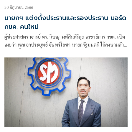
30 มิถุนายน 2566
นายกฯ แต่งตั้งประธานและรองประธาน บอร์ด
กขค. คนใหม่
ผู้ช่วยศาสตราจารย์ ดร. วิษณุ วงศ์สินศิริกุล เลขาธิการ กขค. เปิด
เผยว่า พลเอกประยุทธ์ จันทร์โอชา นายกรัฐมนตรี ได้ลงนามคำ
สั่งแต่งตั้ง นายไมตรี สุเทพากุล เป็นประธานกรรมการ และนาย
สมศักดิ์ เกียรติชัยลักษณ์