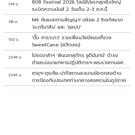
808 Festival 2026 ไลน์อัปแรกสุดยิ่งใหญ่
1:24 น.
ระเบิดความมันส์ 2 วันเต็ม 2-3 ต.ค.นี้
M4 คัมแบคตามสัญญา! ปล่อย 2 ซิงเกิลแรก
1:16 น.
'อะดรีนาลีน' และ 'ชอบU'
'ดั๊ม คาราบาว' รวมเพื่อนวัยมัธยมตั้งวง
1:02 น.
SweetCane (สวีทเคน)
โปรดเกล้าฯ 'พันเอกสุภัทร ชูตินันทน์' ดำรง
23:49 น.
ตำแหน่งนายทหารปฏิบัติการฯ-พระราชทานยศ
'พลตรี'
ซาอุฯ-ตุรเคีย-ปากีสถานลงนามข้อตกลงด้าน
23:45 น.
การป้องกันประเทศท่ามกลางสงครามในภูมิภาค