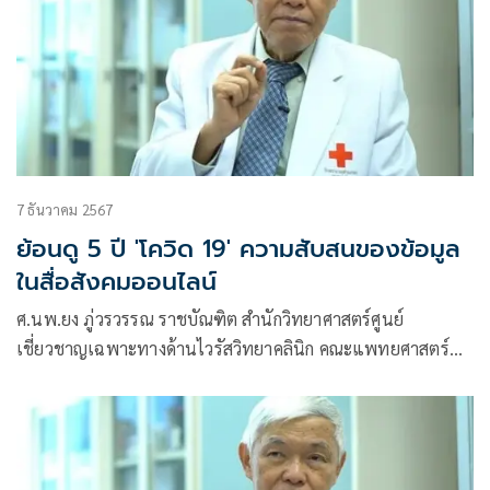
7 ธันวาคม 2567
ย้อนดู 5 ปี 'โควิด 19' ความสับสนของข้อมูล
ในสื่อสังคมออนไลน์
ศ.นพ.ยง ภู่วรวรรณ ราชบัณฑิต สำนักวิทยาศาสตร์ศูนย์
เชี่ยวชาญเฉพาะทางด้านไวรัสวิทยาคลินิก คณะแพทยศาสตร์
จุฬา โพสต์เฟซบุ๊กว่า