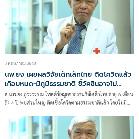
3 พฤษภาคม 2568
นพ.ยง เผยผลวิจัยเด็กเล็กไทย ติดโควิดแล้ว
เกือบหมด-มีภูมิธรรมชาติ ชี้วัคซีนอาจไม่
จำเป็น
ศ.นพ.ยง ภู่วรวรรณ โพสต์ข้อมูลจากงานวิจัยเด็กไทยอายุ 6 เดือน
ถึง 4 ปี พบส่วนใหญ่ ติดเชื้อโควิดตามธรรมชาติแล้ว โดยไม่มี
อาการหรือมีอาการน้อย พร้อมตรวจพบภูมิคุ้มกันต้านไวรัสสาย
พันธุ์ใหม่ แม้ไม่เคยได้รับวัคซีน ระบุชัด “วัคซีนอาจไม่มีความ
จำเป็นในเด็กเล็กที่แข็งแรง”