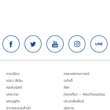
การเมือง
กรองสถานการณ์
เปลว สีเงิน
วาไรตี้
คอลัมนิสต์
กีฬา
บทความ
ท่องเที่ยว – ศิลปวัฒนธรรม
เศรษฐกิจ
ประชาสัมพันธ์
ข่าวพระราชสำนัก
ภูมิภาค