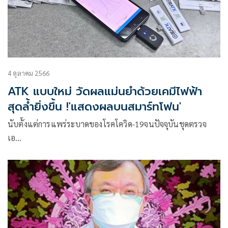
4 ตุลาคม 2566
ATK แบบใหม่ วัดผลแม่นยำด้วยเคมีไฟฟ้า
สุดล้ำยิ่งขึ้น !'แสดงผลบนสมาร์ทโฟน'
นับตั้งแต่การแพร่ระบาดของโรคโควิด-19จนปัจจุบันชุดตรวจ
เอ…