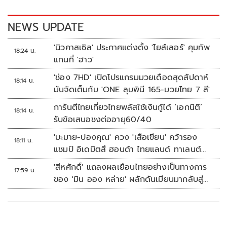
o
n
k
k
NEWS UPDATE
'นิวคาสเซิล' ประกาศแต่งตั้ง 'ไยส์เลอร์' คุมทัพ
18:24 น.
แทนที่ 'ฮาว'
'ช่อง 7HD' เปิดโปรแกรมมวยเดือดสุดสัปดาห์
18:14 น.
มันจัดเต็มกับ 'ONE ลุมพินี 165-มวยไทย 7 สี'
การันตีไทยเที่ยวไทยพลัสใช้เงินกู้ได้ ‘เอกนิติ’
18:14 น.
รับข้อเสนอชงต่ออายุ60/40
'มะมาย-ปองคุณ' ควง 'เสือเขียน' คว้ารอง
18:11 น.
แชมป์ อิเดมิตสึ ฮอนด้า ไทยแลนด์ ทาเลนต์
คัพ สนาม 3
'สีหศักดิ์' แถลงผลเยือนไทยอย่างเป็นทางการ
17:59 น.
ของ 'มิน ออง หล่าย' ผลักดันเมียนมากลับสู่
อาเซียน