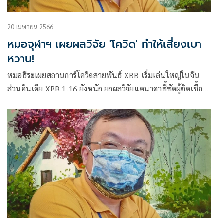
20 เมษายน 2566
หมอจุฬาฯ เผยผลวิจัย 'โควิด' ทำให้เสี่ยงเบา
หวาน!
หมอธีระเผยสถานการ์โควิดสายพันธ์ XBB เริ่มเล่นใหญ่ในจีน
ส่วนอินเดีย XBB.1.16 ยังหนัก ยกผลวิจัยแคนาดาชี้ชัดผู้ติดเชื้อ
เสี่ยงเบาหวาน ผู้สูงอายุเสี่ยงโรคหัวใจและหลอดเลือด