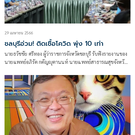
29 เมษายน 2566
ชลบุรีอ่วม! ติดเชื้อโควิด พุ่ง 10 เท่า
นายธวัชชัย ศรีทอง ผู้ว่าราชการจังหวัดชลบุรี รับฟังรายงานของ
นายแพทย์อภิรัต กตัญญุตานนท์ นายแพทย์สาธารณสุขจังหวัด
ชลบุรี เผยว่า