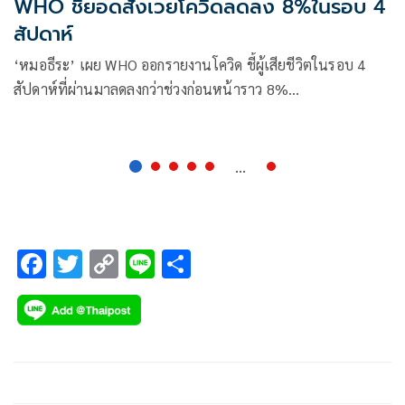
WHO ชี้ยอดสังเวยโควิดลดลง 8%ในรอบ 4
สัปดาห์
‘หมอธีระ’ เผย WHO ออกรายงานโควิด ชี้ผู้เสียชีวิตในรอบ 4
สัปดาห์ที่ผ่านมาลดลงกว่าช่วงก่อนหน้าราว 8%
โดยทวีปอเมริกา- แอฟริกา-เมดิเตอร์เรเนียนตะวันออกยังแรงอยู่
...
F
T
C
Li
S
ac
wi
o
n
h
e
tt
p
e
ar
b
er
y
e
o
Li