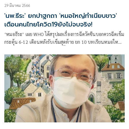
29 มีนาคม 2566
'นพ.ธีระ' ยกปาฐกถา 'หมอใหญ่ทำเนียบขาว'
เตือนคนไทยโควิด19ยังไม่จบจริง!
‘หมอธีระ’ เผย WHO ได้สรุปผลเรื่องการฉีดวัคซีนบอกควรฉีดเข็ม
กระตุ้น 6-12 เดือนหลังรับเข็มสุดท้าย ยก 10 บทเรียนหมอใหญ่
แห่งทำเนียบขาวเตือนคนไทย ชี้โควิด19 ยังไม่จบจริง