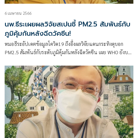
6 เมษายน 2566
นพ.ธีระเผยผลวิจัยสเปนชี้ PM2.5 สัมพันธ์กับ
ภูมิคุ้มกันหลังฉีดวัคซีน!
หมอธีระอัปเดตข้อมูลโควิด19 ถึงอึ้งผลวิจัยแดนกระทิงดุบอก
PM2.5 สัมพันธ์กับระดับภูมิคุ้มกันหลังฉีดวัคซีน เผย WHO ยังบอก
ไวรัสโควิดยังกลายพันธุ์ต่อเนื่องไม่นิ่ง!