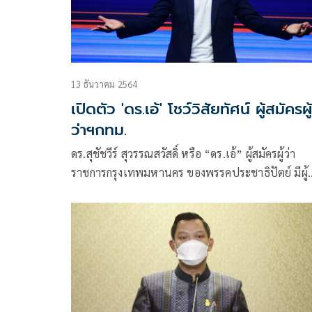
13 ธันวาคม 2564
เปิดตัว 'ดร.เอ้' โชว์วิสัยทัศน์ ผู้สมัครผู้
ว่าฯกทม.
ดร.สุชัชวีร์ สุวรรณสวัสดิ์ หรือ “ดร.เอ้” ผู้สมัครผู้ว่า
ราชการกรุงเทพมหานคร ของพรรคประชาธิปัตย์ มีผู้
บริหารพรรคคนสำคัญร่วมงาน อาทิ นายจุรินทร์ ลักษ
ศิษฏ์ รองนายกฯ และรมว.พาณิชย์