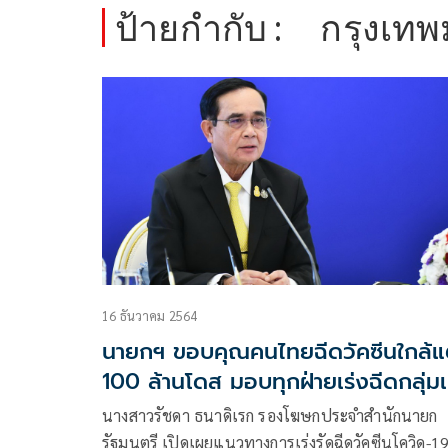
ป้ายกำกับ :
กรุงเท
16 ธันวาคม 2564
นายกฯ ขอบคุณคนไทยฉีดวัคซีนใกล้แ
100 ล้านโดส มอบทุกฝ่ายเร่งฉีดกลุ่มเ
ถึงยาก
นางสาวรัชดา ธนาดิเรก รองโฆษกประจำสำนักนายก
รัฐมนตรี เปิดเผยแนวทางการเร่งรัดฉีดวัคซีนโควิด-1