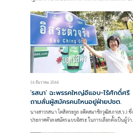
ของประเทศไทย ตามข้อสั่งการของ พล.อ.ประยุทธ์
จันทร์โอชา นายกรัฐมนตรีที่ติดตามความคืบหน้าการฉ
วัคซีนให้แก่ประชาชนอย่างใกล้ชิด
16 ธันวาคม 2564
'รสนา' ฉะพรรคใหญ่อีแอบ-ไร้ศักดิ์ศรี
ถามลั่นผู้สมัครคนไหนอยู่ฝ่ายปชต.
นางสาวรสนา โตสิตระกูล อดีตสมาชิกวุฒิสภา(ส.ว.) ซึ่
ประกาศตัวลงสมัครแบบอิสระ ในการเลือกตั้งเป็นผู้ว่า
ราชการกรุงเทพมหานคร โพสต์ข้อความในเฟซบุ๊ก