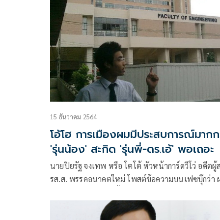
15 ธันวาคม 2564
โอ้โฮ การเมืองผมมีประสบการณ์มากก
'รุ่นน้อง' สะกิด 'รุ่นพี่-ดร.เอ้' พอเถอะ
นายปิยรัฐ จงเทพ หรือ โตโต้ หัวหน้าการ์ดวีโว่ อดีตผู้สมัค
รส.ส. พรรคอนาคตใหม่ โพสต์ข้อความบนเฟซบุ๊กว่า ผม
ปล่อยผ่านมาหลายครั้งแล้ว