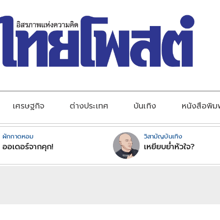
เศรษฐกิจ
ต่างประเทศ
บันเทิง
หนังสือพิม
ผักกาดหอม
วิสามัญบันเทิง
ออเดอร์จากคุก!
เหยียบย่ำหัวใจ?