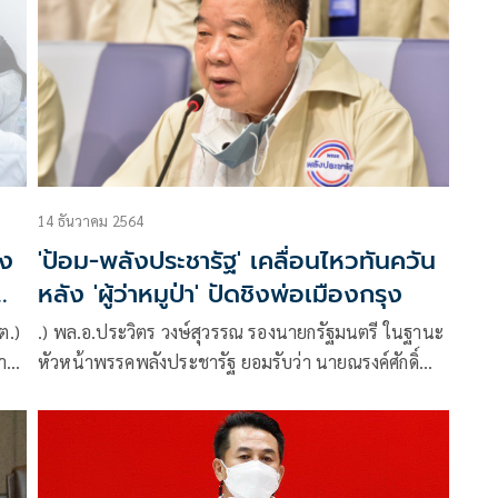
14 ธันวาคม 2564
ิง
'ป้อม-พลังประชารัฐ' เคลื่อนไหวทันควัน
หลัง 'ผู้ว่าหมูป่า' ปัดชิงพ่อเมืองกรุง
ต.)
.) พล.อ.ประวิตร วงษ์สุวรรณ รองนายกรัฐมนตรี ในฐานะ
า
หัวหน้าพรรคพลังประชารัฐ ยอมรับว่า นายณรงค์ศักดิ์
โอสถธนากร ผู้ว่าราชการจังหวัดปทุมธานี มีปัญหาเรื่อง
คุณสมบัติ ไม่สามารถลงสมัครผู้ว่า กทม.ได้