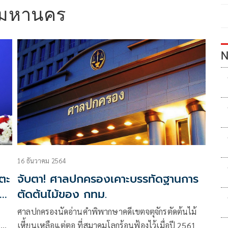
พมหานคร
N
16 ธันวาคม 2564
ตะ
จับตา! ศาลปกครองเคาะบรรทัดฐานการ
ข้า
ตัดต้นไม้ของ กทม.
ศาลปกครองนัดอ่านคำพิพากษาคดีเขตจตุจักรตัดต้นไม้
9
เหี้ยนเหลือแต่ตอ ที่สมาคมโลกร้อนฟ้องไว้เมื่อปี 2561