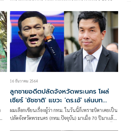
ีด
16 ธันวาคม 2564
ลูกชายอดีตปลัดจังหวัดพระนคร โผล่
เชียร์ 'ชัชชาติ' แขวะ 'ดร.เอ้' เล่นบท
นักการเมืองเร็วไป
ง
ผมเลือกเขียนเรื่องผู้ว่า กทม. ในวันนี้ก็เพราะบิดาเคยเป็น
ปลัดจังหวัดพระนคร (กทม.ปัจจุบัน) มาเมื่อ 70 ปีมาเเล้ว
เเละตัวผมเองก็เฉียดฉิวจะลงสมัครผู้ว่ากทม.มาถึง 3 ครั้ง