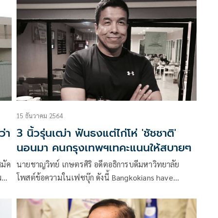
3 ครา ตั้งเเต่ครั้งเเรกอายุ 40
15 ธันวาคม 2564
ว่า
3 นิ้วรุ่นเฒ่า ฟันธงแต่ไก่โห่ 'ชัชชาติ'
นอนมา คนกรุงเทพฯเทคะแนนให้สบายๆ
นายชาญวิทย์ เกษตรศิริ อดีตอธิการบดีมหาวิทยาลัย
โพสต์ข้อความในเฟซบุ๊ก ดังนี้ Bangkokians have
changed ?
แต่ผมว่า คนกรุงเทพน่าจะเปลี่ยนไปแล้ว