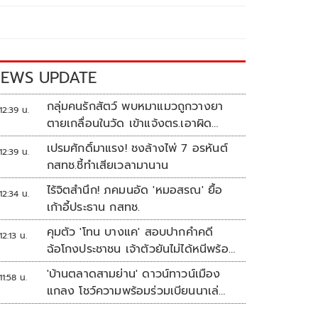
EWS UPDATE
กลุ่มคนรักสัตว์ พบหมาแมวถูกวางยา
12:39 น.
ตายเกลื่อนในวัด เข้าแจ้งตร.เอาผิด
ทารุณสัตว์
เปรมศักดิ์มาแรง! ชงล้างไพ่ 7 อรหันต์
12:39 น.
กสทช.ชี้ทำเสียเวลามานาน
ไร้จิตสำนึก! ภคมนอัด 'หมอสรณ' ยื้อ
12:34 น.
เก้าอี้ประธาน กสทช.
คุมตัว 'โทน บางแค' สอบปากคำคดี
12:13 น.
ฉ้อโกงประชาชน เจ้าตัวยันไม่ได้หนีพร้อม
สู้คดี
'บ้านตลาดสามย่าน' ดาวน์ทาวน์เมือง
11:58 น.
แกลง โชว์ความพร้อมร่วมเบียนนาเล่
ระยอง