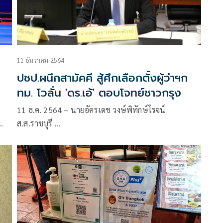
11 ธันวาคม 2564
ปชป.ผนึกสามัคคี สู้ศึกเลือกตั้งผู้ว่าฯก
ทม. โวลั่น 'ดร.เอ้' ตอบโจทย์ชาวกรุง
11 ธ.ค. 2564 – นายอัครเดช วงษ์พิทักษ์โรจน์
ส.ส.ราชบุรี …
ณวิ