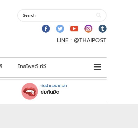
LINE : @THAIPOST
พ์
ไทยโพสต์ ทีวี
คันปากอยากเล่า
ข่มกันมิด