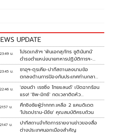
EWS UPDATE
โปรดเกล้าฯ 'พันเอกสุภัทร ชูตินันทน์'
23:49 น.
ดำรงตำแหน่งนายทหารปฏิบัติการฯ-
พระราชทานยศ 'พลตรี'
ซาอุฯ-ตุรเคีย-ปากีสถานลงนามข้อ
23:45 น.
ตกลงด้านการป้องกันประเทศท่ามกลาง
สงครามในภูมิภาค
'ฮอนด้า เรซซิ่ง ไทยแลนด์' เปิดฉากร้อน
22:46 น.
แรง! 'ชิพ-มิกซ์' กดเวลาติดหัว
แถว ARRC สนาม 4 ที่มัลดาลิกา
ศึกชิงชัยผู้ว่ากกท.เหลือ 2 แคนดิเดต
21:57 น.
'โปรดปราน-มีชัย' คุณสมบัติครบถ้วน
ปากีสถานจำกัดการรายงานข่าวของสื่อ
21:47 น.
ต่างประเทศนอกเมืองสำคัญ