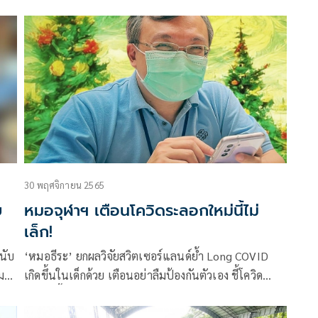
ราย ปอดอักเสบ 263 ราย และใส่ท่อช่วยหายใจ 91 ราย
30 พฤศจิกายน 2565
บ
หมอจุฬาฯ เตือนโควิดระลอกใหม่นี้ไม่
เล็ก!
 นับ
‘หมอธีระ’ ยกผลวิจัยสวิตเซอร์แลนด์ย้ำ Long COVID
ม
เกิดขึ้นในเด็กด้วย เตือนอย่าลืมป้องกันตัวเอง ชี้โควิด
ระลอกนี้ไม่เล็ก