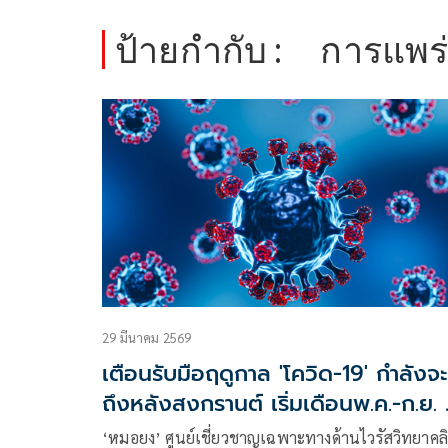
ป้ายกำกับ :
การแพร
29 มีนาคม 2569
เตือนรับมือฤดูกาล 'โควิด-19' กำลังจ
ถึงหลังสงกรานต์ เริ่มเดือนพ.ค.-ก.ย. 
อุบัติการณ์สูง
‘หมอยง’ ศูนย์เชี่ยวชาญเฉพาะทางด้านไวรัสวิทยาคลิ