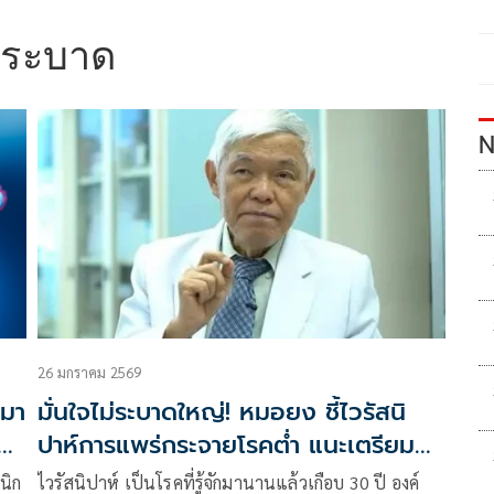
่ระบาด
N
26 มกราคม 2569
ะมา
มั่นใจไม่ระบาดใหญ่! หมอยง ชี้ไวรัสนิ
มี
ปาห์การแพร่กระจายโรคต่ำ แนะเตรียม
ระบบสาธารณสุขรับมือ
นิก
ไวรัสนิปาห์ เป็นโรคที่รู้จักมานานแล้วเกือบ 30 ปี องค์