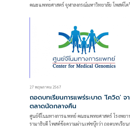
คณะแพทยศาสตร์ จุฬาลงกรณ์มหาวิทยาลัย โพสต์โคว
19 สายพันธุ์ใหม่แพร่กระจายเร็ว BA.3.2 ทำไมเรียกช
เล่นว่า ‘จั๊กจั่น’
27 พฤษภาคม 2567
ถอดบทเรียนการแพร่ระบาด 'โควิด' จ
ตลาดนัดกลางคืน
ศูนย์จีโนมทางการแพทย์ คณะแพทยศาสตร์ โรงพยา
รามาธิบดี โพสต์ข้อความผ่านเฟซบุ๊กว่า ถอดบทเรียน