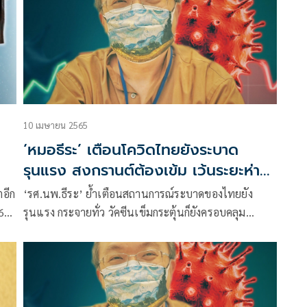
10 เมษายน 2565
‘หมอธีระ’ เตือนโควิดไทยยังระบาด
รุนแรง สงกรานต์ต้องเข้ม เว้นระยะห่าง
งดรวมกลุ่มสังสรรค์
ตอีก
‘รศ.นพ.ธีระ’ ย้ำเตือนสถานการณ์ระบาดของไทยยัง
รุนแรง กระจายทั่ว วัคซีนเข็มกระตุ้นก็ยังครอบคลุม
ประชากรส่วนน้อยราวหนึ่งในสามหัวใจสำคัญใส่หน้ากาก
เว้นระยะห่างไม่กินดื่มหรือแชร์ของกินของใช้ร่วมกับผู้อื่น
สงกรานต์นี้