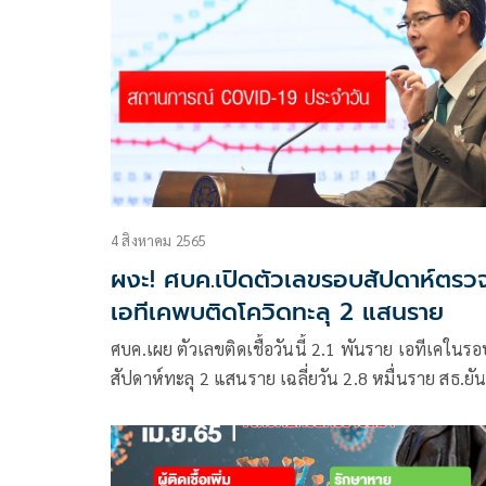
4 สิงหาคม 2565
ผงะ! ศบค.เปิดตัวเลขรอบสัปดาห์ตรว
เอทีเคพบติดโควิดทะลุ 2 แสนราย
ศบค.เผย ตัวเลขติดเชื้อวันนี้ 2.1 พันราย เอทีเคในรอ
สัปดาห์ทะลุ 2 แสนราย เฉลี่ยวัน 2.8 หมื่นราย สธ.ยั
เตียงเพียงพอ ยามีคุณภาพ เตือนรับยาจากแพทย์เท่าน
จับตาประชุม ศบค.ชุดใหญ่ 19 ส.ค.