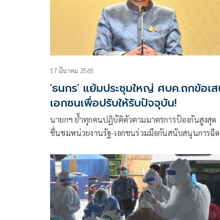
17 มีนาคม 2565
'ธนกร' แย้มประชุมใหญ่ ศบค.ถกข้อเ
เอกชนเพื่อปรับให้รับปัจจุบัน!
นายกฯ ย้ำทุกคนปฏิบัติตัวตามมาตรการป้องกันสูงสุด
ชื่นชมหน่วยงานรัฐ-เอกชนร่วมมือกันสนับสนุนการฉีด
วัคซีนฟรี แย้มประชุมใหญ่ ศบค.นำข้อเสนอเอกชน
เข้าหารือ