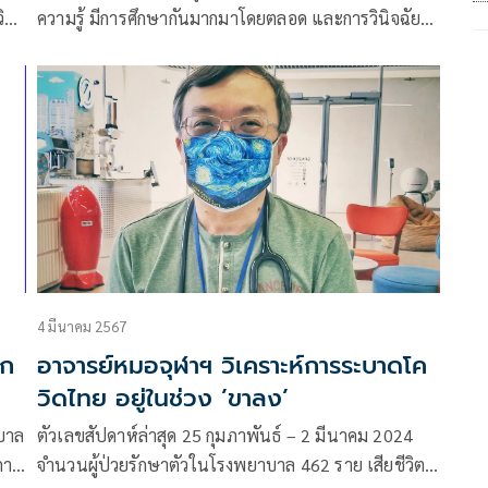
ิด
ความรู้ มีการศึกษากันมากมาโดยตลอด และการวินิจฉัยก็
ื่อ
ไม่ได้ยุ่งยากซับซ้อน
4 มีนาคม 2567
าก
อาจารย์หมอจุฬาฯ วิเคราะห์การระบาดโค
วิดไทย อยู่ในช่วง ’ขาลง’
บาล
ตัวเลขสัปดาห์ล่าสุด 25 กุมภาพันธ์ – 2 มีนาคม 2024
การ
จำนวนผู้ป่วยรักษาตัวในโรงพยาบาล 462 ราย เสียชีวิต 2