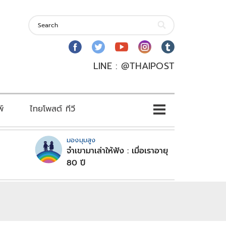
LINE : @THAIPOST
พ์
ไทยโพสต์ ทีวี
มองมุมสูง
จำเขามาเล่าให้ฟัง : เมื่อเราอายุ
80 ปี