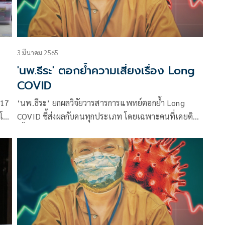
3 มีนาคม 2565
'นพ.ธีระ' ตอกย้ำความเสี่ยงเรื่อง Long
COVID
417
‘นพ.ธีระ’ ยกผลวิจัยวารสารการแพทย์ตอกย้ำ Long
ดโอ
COVID ชี้ส่งผลกับคนทุกประเภท โดยเฉพาะคนที่เคยติด
เชื้อแล้วต้องนอน รพ.หรือไม่ได้นอน รพ.