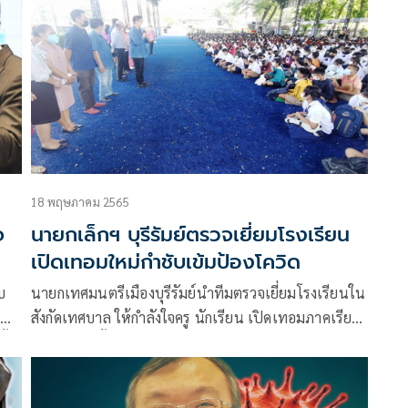
18 พฤษภาคม 2565
จ
นายกเล็กฯ บุรีรัมย์ตรวจเยี่ยมโรงเรียน
เปิดเทอมใหม่กำชับเข้มป้องโควิด
บ
นายกเทศมนตรีเมืองบุรีรัมย์นำทีมตรวจเยี่ยมโรงเรียนใน
น
สังกัดเทศบาล ให้กำลังใจครู นักเรียน เปิดเทอมภาคเรียน
ั้น
ใหม่ พร้อมทั้งกำชับให้ทุก ร.ร.มีมาตรการเฝ้าระวังโค
วิด-19 เข้มงวด