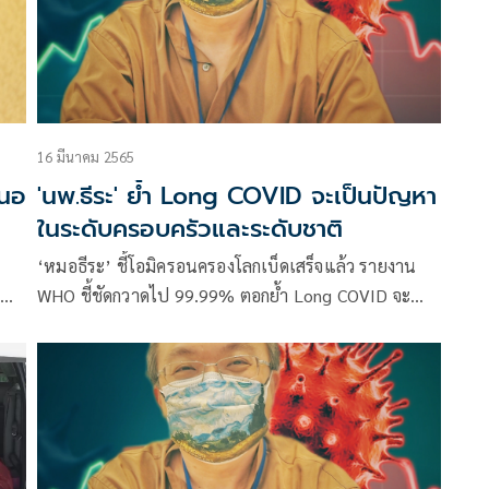
16 มีนาคม 2565
สนอ
'นพ.ธีระ' ย้ำ Long COVID จะเป็นปัญหา
ในระดับครอบครัวและระดับชาติ
‘หมอธีระ’ ชี้โอมิครอนครองโลกเบ็ดเสร็จแล้ว รายงาน
WHO ชี้ชัดกวาดไป 99.99% ตอกย้ำ Long COVID จะ
เป็นปัญหาใหญ่ในระยาว