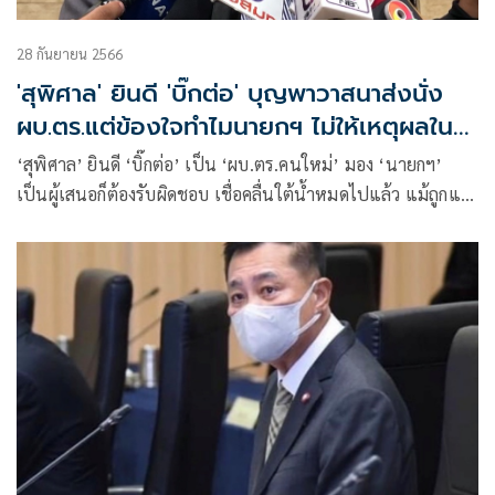
28 กันยายน 2566
'สุพิศาล' ยินดี 'บิ๊กต่อ' บุญพาวาสนาส่งนั่ง
ผบ.ตร.แต่ข้องใจทำไมนายกฯ ไม่ให้เหตุผลใน
การชงชื่อ
‘สุพิศาล’ ยินดี ‘บิ๊กต่อ’ เป็น ‘ผบ.ตร.คนใหม่’ มอง ‘นายกฯ’
เป็นผู้เสนอก็ต้องรับผิดชอบ เชื่อคลื่นใต้น้ำหมดไปแล้ว แม้ถูกแรง
กระแทกก็ไม่สะเทือน คาดสอบวินัย ‘บิ๊กโจ๊ก’ อาจถูกลดบทบาท
แล้วแต่บุญพาวาสนาส่ง