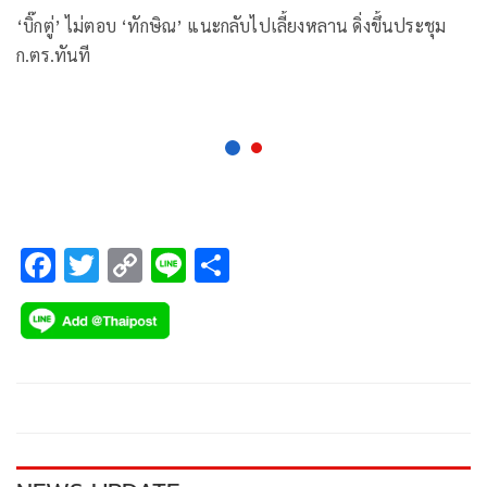
‘บิ๊กตู่’ ไม่ตอบ ‘ทักษิณ’ แนะกลับไปเลี้ยงหลาน ดิ่งขึ้นประชุม
ก.ตร.ทันที
F
T
C
Li
S
ac
wi
o
n
h
e
tt
p
e
ar
b
er
y
e
o
Li
o
n
k
k