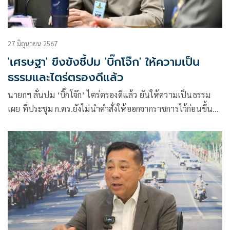
27 มิถุนายน 2567
'เศรษฐา' ขึงขังชี้ปม 'บิ๊กโจ๊ก' ให้ความเป็น
ธรรมและไตร่ตรองดีแล้ว
นายกฯ ลั่นปม ‘บิ๊กโจ๊ก’ ไตร่ตรองดีแล้ว ยันให้ความเป็นธรรม
เผย ที่ประชุม ก.ตร.ยังไม่นำคำสั่งให้ออกจากราชการไว้ก่อนขึ้น
ทูลเกล้าฯ ต้องรอ มติ ‘ก.พ.ค.ตร.’ คาด 30 วัน รู้ผลสอบ