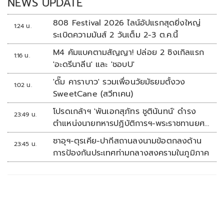
NEWS UPDATE
808 Festival 2026 ไลน์อัปแรกสุดยิ่งใหญ่
1:24 น.
ระเบิดความมันส์ 2 วันเต็ม 2-3 ต.ค.นี้
M4 คัมแบคตามสัญญา! ปล่อย 2 ซิงเกิลแรก
1:16 น.
'อะดรีนาลีน' และ 'ชอบU'
'ดั๊ม คาราบาว' รวมเพื่อนวัยมัธยมตั้งวง
1:02 น.
SweetCane (สวีทเคน)
โปรดเกล้าฯ 'พันเอกสุภัทร ชูตินันทน์' ดำรง
23:49 น.
ตำแหน่งนายทหารปฏิบัติการฯ-พระราชทานยศ
'พลตรี'
ซาอุฯ-ตุรเคีย-ปากีสถานลงนามข้อตกลงด้าน
23:45 น.
การป้องกันประเทศท่ามกลางสงครามในภูมิภาค