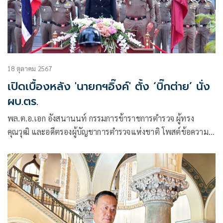
18 ตุลาคม 2567
เปิดเบื้องหลัง 'นายกฯอิ๊งค์' ตั้ง ‘บิ๊กต่าย’ นั่ง
ผบ.ตร.
พล.ต.อ.เอก อังสนานนท์ กรรมการข้าราชการตำรวจ ผู้ทรง
คุณวุฒิ และอดีตรองผู้บัญชาการตำรวจแห่งชาติ โพสต์ข้อความ
ผ่านเฟซบุ๊กว่า