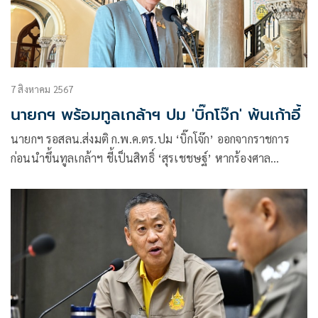
7 สิงหาคม 2567
นายกฯ พร้อมทูลเกล้าฯ ปม 'บิ๊กโจ๊ก' พ้นเก้าอี้
นายกฯ รอสลน.ส่งมติ ก.พ.ค.ตร.ปม ‘บิ๊กโจ๊ก’ ออกจากราชการ
ก่อนนำขึ้นทูลเกล้าฯ ชี้เป็นสิทธิ์ ‘สุรเชชษฐ์’ หากร้องศาล
ปกครองคัดค้านคำวินิจฉัย