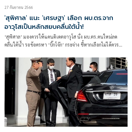
27 กันยายน 2566
'สุพิศาล' แนะ 'เศรษฐา' เลือก ผบ.ตร.จาก
อาวุโสเป็นหลักสยบคลื่นใต้น้ำ!
‘สุพิศาล’ มองควรให้แคนดิเดตอาวุโส นั่ง ผบ.ตร.คนใหม่ลด
คลื่นใต้น้ำ รอข้อครหา ‘บิ๊กโจ๊ก’ กระจ่าง ชี้หากเลือกไม่ได้ควร
เลื่อนไปก่อน