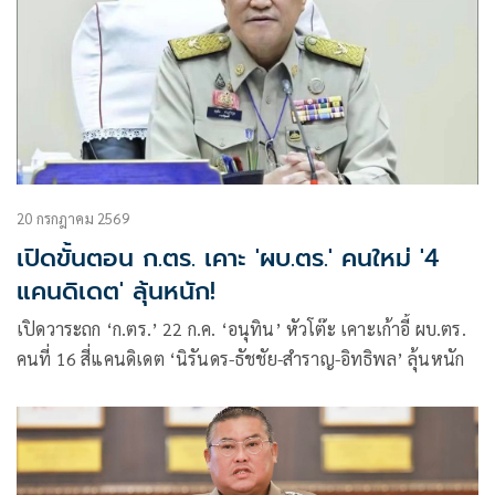
20 กรกฎาคม 2569
เปิดขั้นตอน ก.ตร. เคาะ 'ผบ.ตร.' คนใหม่ '4
แคนดิเดต' ลุ้นหนัก!
เปิดวาระถก ‘ก.ตร.’ 22 ก.ค. ‘อนุทิน’ หัวโต๊ะ เคาะเก้าอี้ ผบ.ตร.
คนที่ 16 สี่แคนดิเดต ‘นิรันดร-ธัชชัย-สำราญ-อิทธิพล’ ลุ้นหนัก