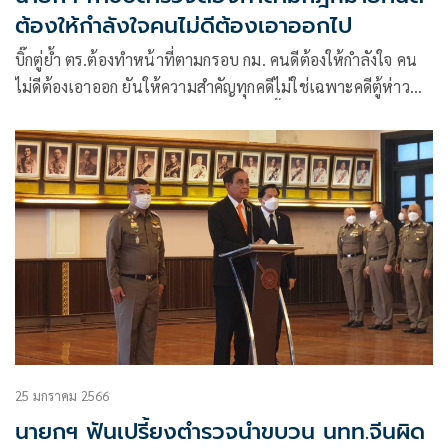
ต้องให้กำลังใจคนไม่ดีต้องเอาออกไป
บิ๊กตู่ย้ำ ตร.ต้องทำหน้าที่ตามกรอบ กม. คนดีต้องให้กำลังใจ คน
ไม่ดีต้องเอาออก ยันให้ความสำคัญทุกคดีไม่ใช่เฉพาะคดีตู้ห่าว
ฉุนถูกถามโยงคนใส่นาฬิกา บอกไร้สาระชี้รู้ดิสเครดิตการเมือง
แล้วถามทำไม
25 มกราคม 2566
นายกฯ ฟันเปรี้ยงตำรวจนำขบวน นทท.จีนผิด