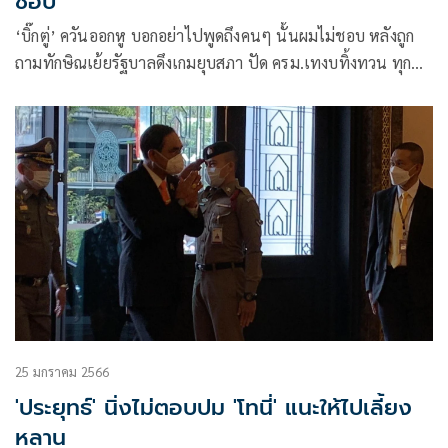
ชอบ
‘บิ๊กตู่’ ควันออกหู บอกอย่าไปพูดถึงคนๆ นั้นผมไม่ชอบ หลังถูก
ถามทักษิณเย้ยรัฐบาลดึงเกมยุบสภา ปัด ครม.เทงบทิ้งทวน ทุก
อย่างทำตามกฎหมาย
25 มกราคม 2566
'ประยุทธ์' นิ่งไม่ตอบปม 'โทนี่' แนะให้ไปเลี้ยง
หลาน