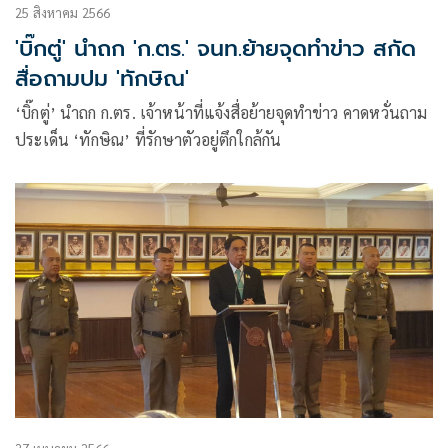
25 สิงหาคม 2566
'บิ๊กตู่' นำถก 'ก.ตร.' จนท.ย้ายจุดทำข่าว สกัด
สื่อถามปม 'ทักษิณ'
‘บิ๊กตู่’ นำถก ก.ตร. เจ้าหน้าที่แจ้งสื่อย้ายจุดทำข่าว คาดหวั่นถาม
ประเด็น ‘ทักษิณ’ ที่รักษาตัวอยู่ตึกใกล้กัน