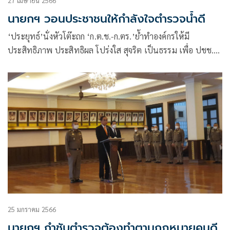
27 เมษายน 2566
นายกฯ วอนประชาชนให้กำลังใจตำรวจน้ำดี
‘ประยุทธ์’นั่งหัวโต๊ะถก ‘ก.ต.ช.-ก.ตร.’ย้ำทำองค์กรให้มี
ประสิทธิภาพ ประสิทธิผล โปร่งใส สุจริต เป็นธรรม เพื่อ ปชช.
ดูแลผู้ใต้บังคับบัญชาให้ดีที่สุด ขอช่วยกันให้กำลังใจ ตร.น้ำดี
25 มกราคม 2566
นายกฯ กำชับตำรวจต้องทำตามกฎหมายคนดี