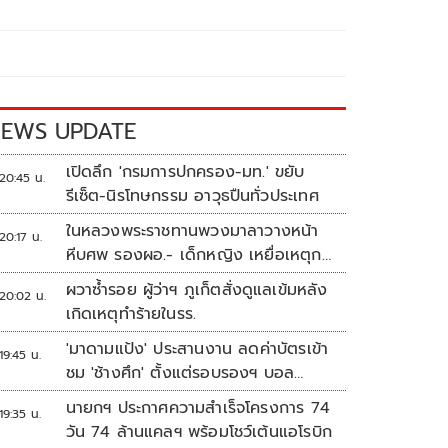
EWS UPDATE
เปิดลึก 'กรมการปกครอง-มท.' ขยับ
20:45 น.
รีเซ็ต-นิรโทษกรรม อาวุธปืนทั่วประเทศ
ในหลวงพระราชทานพวงมาลาวางหน้า
20:17 น.
หีบศพ รองผอ.- เด็กหญิง เหยื่อเหตุก
ราดยิง
ผวาซ้ำรอย ผู้ว่าฯ ภูเก็ตสั่งดูแลเข้มหลัง
20:02 น.
เกิดเหตุทำร้ายในรร.
'มาดามแป้ง' ประสานงาน ลดค่าบัตรเข้า
19:45 น.
ชม 'ช้างศึก' ตั้งแต่รอบรองฯ บอล
อาเซียน
นายกฯ ประกาศความสำเร็จโครงการ 74
19:35 น.
วัน 74 ล้านแคลฯ พร้อมโชว์เต้นแอโรบิก