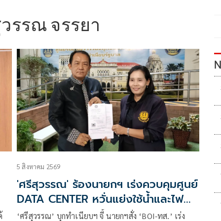
สุวรรณ จรรยา
N
5 สิงหาคม 2569
'ศรีสุวรรณ' ร้องนายกฯ เร่งควบคุมศูนย์
DATA CENTER หวั่นแย่งใช้น้ำและไฟฟ้า
จากประชาชน
้
‘ศรีสุวรรณ’ บุกทำเนียบฯ จี้ นายกฯสั่ง ‘BOI-ทส.’ เร่ง