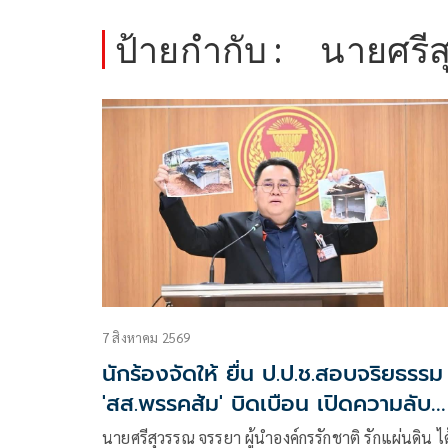
ป้ายกำกับ :
นายศรี
7 สิงหาคม 2569
นักร้องจัดให้ ยื่น ป.ป.ช.สอบจริยธรรม
'สส.พรรคส้ม' บิดเบือน เปิดความลับ
'บังเกอร์ทหาร'
นายศรีสุวรรณ จรรยา ผู้นำองค์กรรักชาติ รักแผ่นดิน ได