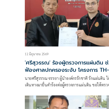
ทางหลวง ฯลฯ
12 มิถุนายน 2569
'ศรีสุวรรณ' ร้องผู้ตรวจการแผ่นดิน ช
ฟ้องศาลปกครองระงับ โครงการ TH-
Passport
นายศรีสุวรรณ จรรยา ผู้นำองค์กรรักชาติ รักแผ่นดิน ได
เดินทางมายื่นคำร้องต่อผู้ตรวจการแผ่นดิน ขอให้ตรว
สอบ แสวงหาข้อเท็จจริงเกี่ยวกับการประมูลงานและก
ดำเนินโครงการยกระดับทักษะด้านดิจิทัลและปัญญา
ประดิษฐ์เพื่อคนไทย (TH-AI Passport) ของกระทรวงด