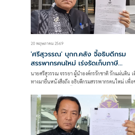
20 พฤษภาคม 2569
'ศรีสุวรรณ' บุกก.คลัง จี้อธิบดีกรม
สรรพากรคนใหม่ เร่งรัดเก็บภาษี
'ทักษิณ' 1.7หมื่นล้าน
นายศรีสุวรรณ จรรยา ผู้นำองค์กรรักชาติ รักแผ่นดิน เ
ทางมายื่นหนังสือถึง อธิบดีกรมสรรพากรคนใหม่ เพื่อ
ให้เร่งรัดดำเนินการตั้งเจ้าพนักงานบังคับคดีเพื่อเรียกเ
ภาษีรายได้บุคคลธรรมดาจากนายทักษิณ ชินวัตร พร้
เบี้ยปรับเงินเพิ่มให้แก่กรมสรรพากรกว่า 1.76 หมื่นล
บาท