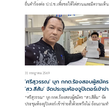
ยื่นคำร้องต่อ ป.ป.ช.เพื่อขอให้ไต่สวนและมีความเห็น
กรณี สส.พรรคส้ม รองคณะกรรมาธิการทหาร ออกมา
แถลงข่าวบิดเบือนข้อเท็จจริงเกี่ยวกับบังเกอร์ทหารใน
พื้นที่จันทบุรี-ตราดราคา 50,000 บาทต่อหน่วย
31 กรกฎาคม 2569
'ศรีสุวรรณ' บุก กกต.ร้องสอบผู้สมัคร
'สว.สีส้ม' จัดประชุมห้องจูปิเตอร์เข้าข่
'ฮั้ว' ด้วยหรือไม่
“ศรีสุวรรณ” บุก กกต.ร้องสอบผู้สมัคร “สว.สีส้ม” จัด
ประชุมห้องจูปิเตอร์เข้าข่ายฮั้วด้วยหรือไม่ ย้อนถาม