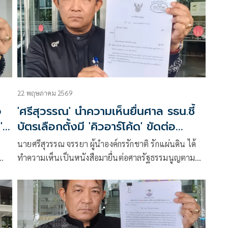
Passport) อันมีข้อพิรุธ
22 พฤษภาคม 2569
อ
'ศรีสุวรรณ' นำความเห็นยื่นศาล รธน.ชี้
'
บัตรเลือกตั้งมี 'คิวอาร์โค้ด' ขัดต่อ
รัฐธรรมนูญ
นายศรีสุวรรณ จรรยา ผู้นำองค์กรรักชาติ รักแผ่นดิน ได้
ทำความเห็นเป็นหนังสือมายื่นต่อศาลรัฐธรรมนูญตาม
ประเด็นที่ศาลกำหนด พร้อมจัดส่งเอกสารต่าง ๆ ที่
เกี่ยวข้อง