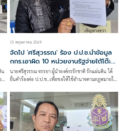
15 พฤษภาคม 2569
จัดไป 'ศรีสุวรรณ' ร้อง ป.ป.ช.นำข้อมูล
กกร.เอาผิด 10 หน่วยงานรัฐจ่ายใต้โต๊ะ
สูงสุด
ดิน
นายศรีสุวรรณ จรรยา ผู้นำองค์กรรักชาติ รักแผ่นดิน ได้
ขอ
ยื่นคำร้องต่อ ป.ป.ช..เพื่อขอให้ใช้อำนาจตามกฎหมายใน
ก็บ
การเรียกข้อมูลการสำรวจการทุจริตคอรัปชันใน 10 หน่วย
อม
งานรัฐมาไต่สวนสอบสวนเพื่อเชื่อมโยงไปให้ถึงเจ้าหน้าที่
้าน
รัฐที่กระทำการดังกล่าว เพื่อเอาผิดตามครรลองของ
กฎหมาย หากไม่ดำเนินการจะถือว่าละเว้นการปฏิบัติ
หน้าที่ได้