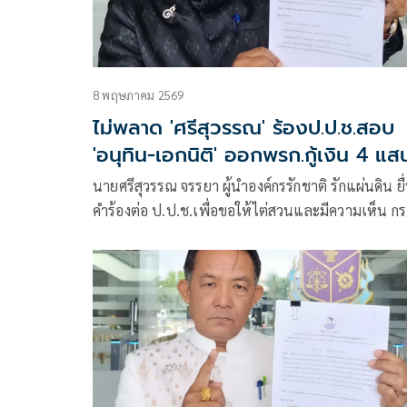
8 พฤษภาคม 2569
ไม่พลาด 'ศรีสุวรรณ' ร้องป.ป.ช.สอบ
'อนุทิน-เอกนิติ' ออกพรก.กู้เงิน 4 แส
ล้าน ขัดรธน.หรือไม่
นายศรีสุวรรณ จรรยา ผู้นำองค์กรรักชาติ รักแผ่นดิน ยื
คำร้องต่อ ป.ป.ช.เพื่อขอให้ไต่สวนและมีความเห็น กร
ออก พรก.ให้อำนาจกระทรวงการคลังกู้เงินเพื่อแก้ไข
ปัญหาผลกระทบจากสถานการณ์วิกฤต