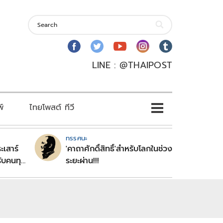
LINE : @THAIPOST
พ์
ไทยโพสต์ ทีวี
ทรรศนะ
ะเสาร์
'คาถาศักดิ์สิทธิ์'สำหรับโลกในช่วง
ับคนทุก
ระยะผ่าน!!!