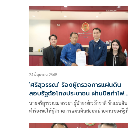
พฤติกรรมที่ดูคล้ายกัน พอเป็นคนที่ตัวเองเชียร์ถึงเรีย
“ทำงานร่วมกัน” หรือ “จัดตั้ง” แต่พอเป็นฝ่ายตรงข้
กลับรีบใช้คำว่า “ฮั้ว” ยันต้องใช้มาตรฐานเดียวกันกับท
ฝ่าย
24 มิถุนายน 2569
'ศรีสุวรรณ' ร้องผู้ตรวจการแผ่นดิน
สอบรัฐฉ้อโกงประชาชน ผ่านบิลค่าไฟ
ส่องสว่าง/ค่าไฟแผง
นายศรีสุวรรณณ จรรยา ผู้นำองค์กรรักชาติ รักแผ่นดิน ยื่
คำร้องขอให้ผู้ตรวจการแผ่นดินสอบหน่วยงานของรัฐที
เกี่ยวข้อง อาทิ กระทรวงพลังงาน คณะกรรมการ กบง.
คณะกรรมการร กกพ. การไฟฟ้า กฟภ. กฟน. กรม