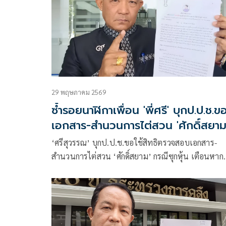
29 พฤษภาคม 2569
ซ้ำรอยนาฬิกาเพื่อน 'พี่ศรี' บุกป.ป.ช.ข
เอกสาร-สำนวนการไต่สวน 'ศักดิ์สยาม
กรณีซุกหุ้น
‘ศรีสุวรรณ’ บุกป.ป.ช.ขอใช้สิทธิตรวจสอบเอกสาร-
สำนวนการไต่สวน ‘ศักดิ์สยาม’ กรณีซุกหุ้น เตือนหาก
ปฏิเสธการให้เอกสารจะไปร้องคณะกรรมการข้อมูล
ข่าวสาร และยื่นฟ้องต่อศาลปกครองต่อไป