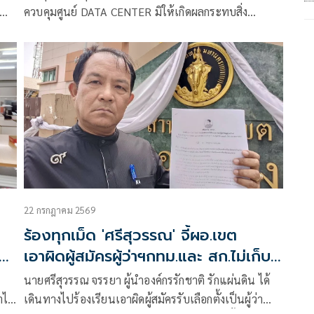
ควบคุมศูนย์ DATA CENTER มิให้เกิดผลกระทบสิ่ง
แวดล้อม ป้องกันการแย่งใช้น้ำและไฟฟ้าจากประชาชน
ขู่หากยังเพิกเฉยร้องศาลปกครอง
22 กรกฎาคม 2569
ร้องทุกเม็ด 'ศรีสุวรรณ' จี้ผอ.เขต
าย
เอาผิดผู้สมัครผู้ว่าฯกทม.และ สก.ไม่เก็บ
ป้ายหาเสียง
นายศรีสุวรรณ จรรยา ผู้นำองค์กรรักชาติ รักแผ่นดิน ได้
ทำไม
เดินทางไปร้องเรียนเอาผิดผู้สมัครรับเลือกตั้งเป็นผู้ว่า