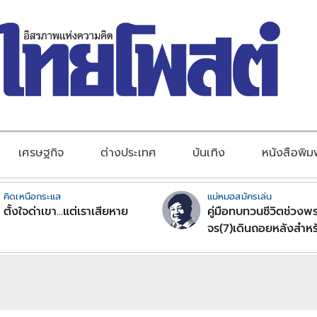
เศรษฐกิจ
ต่างประเทศ
บันเทิง
หนังสือพิม
คิดเหนือกระแส
แม่หมอสมัครเล่น
ตั้งใจด่าเขา...แต่เราเสียหาย
คู่มือทบทวนชีวิตช่วงพร
จร(7)เดินถอยหลังสำหร
ลัคนาราศีตอนที่2