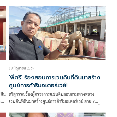
กว่า
ราชการกรุงเทพมหานคร และผู้สมัครรับเลือกตั้งเป็น
าม
สมาชิกสภากรุงเทพมหานครร (สก.) ที่ไม่ยอมเก็บป้ายหา
ุก
เสียงของตน
18 มิถุนายน 2569
'พี่ศรี' ร้องสอบการเวนคืนที่ดินมาสร้าง
ศูนย์การค้าริมอเตอร์เวย์!
น
ศรีสุวรรณร้องผู้ตรวจการแผ่นดินสอบกรมทางหลวง
่
เวนคืนที่ดินมาสร้างศูนย์การค้าริมอเตอร์เวย์ สาย 7
ศรีราชา ชอบหรือไม่ ขัดต่อรัฐธรรมนูญและกฎหมายฮั้ว
ประมูลหรือไม่