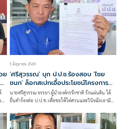
5 มิถุนายน 2569
่วย
'ศรีสุวรรณ' บุก ป.ป.ช.ร้องสอบ 'ไชย
AI
ชนก' ล็อกสเปกเอื้อประโยชน์โครงการ
TH-AI Passport
้
นายศรีสุวรรณ จรรยา ผู้นำองค์กรรักชาติ รักแผ่นดิน ได้
จ
ยื่นคำร้องต่อ ป.ป.ช.เพื่อขอให้ไต่สวนและวินิจฉัยเอาผิด
าร
นายไชยชนก ชิดชอบ รัฐมนตรีว่าการกระทรวงดิจิทัลเพื่อ
เศรษฐกิจและสังคม (ดีอี) กรณีผลักดันโครงการยกระดับ
ีอี
ทักษะด้านดิจิทัลและปัญญาประดิษฐ์เพื่อคนไทย (TH-AI