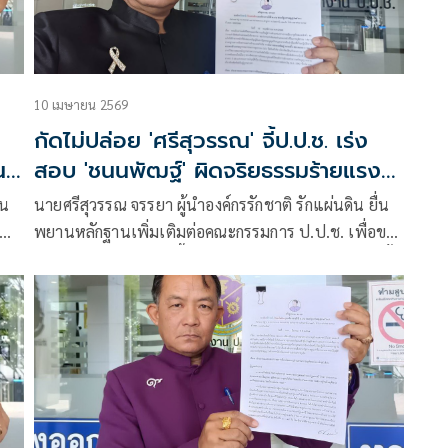
10 เมษายน 2569
กัดไม่ปล่อย 'ศรีสุวรรณ' จี้ป.ป.ช. เร่ง
น
สอบ 'ชนนพัฒฐ์' ผิดจริยธรรมร้ายแรง
เอี่ยวพนันออนไลน์
่น
นายศรีสุวรรณ จรรยา ผู้นำองค์กรรักชาติ รักแผ่นดิน ยื่น
ณี
พยานหลักฐานเพิ่มเติมต่อคณะกรรมการ ป.ป.ช. เพื่อขอ
ให้ไต่สวนและวินิจฉัยชี้มูลความผิด สส.ชนนพัฒฐ์ นาคสั้ว