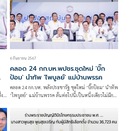
6 กันยายน 2567
คลอด 24 กก.บห.พปชร.ชุดใหม่ 'บิ๊ก
ป้อม' นำทัพ 'ไพบูลย์' แม่บ้านพรรค
คลอด 24 กก.บห. พลังประชารัฐ ชุดใหม่ ‘บิ๊กป้อม’ นำทัพ
่ง
‘ไพบูลย์’ แม่บ้านพรรค ลั่นต่อไปนี้เป็นหนึ่งเดียวไม่มีการ
แตกแยก เปลี่ยนวิธีบริหารใหม่ ประกาศ ‘ปกป้องสถาบัน
ทันสมัยเศรษฐกิจ มีชีวิตที่สดใส’