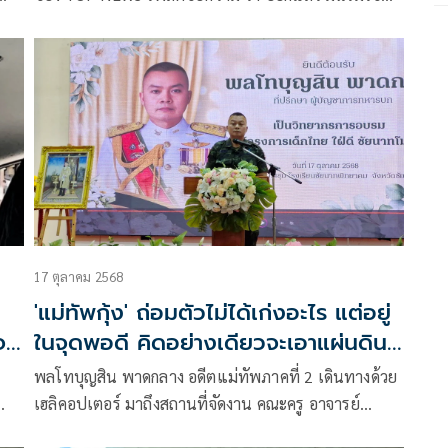
า
เรื่องการตรวจสอบมูลนิธิอะไรหรอกครับ
ฒิ
ฯ
17 ตุลาคม 2568
'แม่ทัพกุ้ง' ถ่อมตัวไม่ได้เก่งอะไร แต่อยู่
จ
ในจุดพอดี คิดอย่างเดียวจะเอาแผ่นดิน
คืน หวังน้องๆจะทำอีกถ้ามีโอกาส
อ
พลโทบุญสิน พาดกลาง อดีตแม่ทัพภาคที่ 2 เดินทางด้วย
เฮลิคอปเตอร์ มาถึงสถานที่จัดงาน คณะครู อาจารย์
นักเรียน นักศึกษาวิชาทหาร และประชาชนชาวชัยนาท