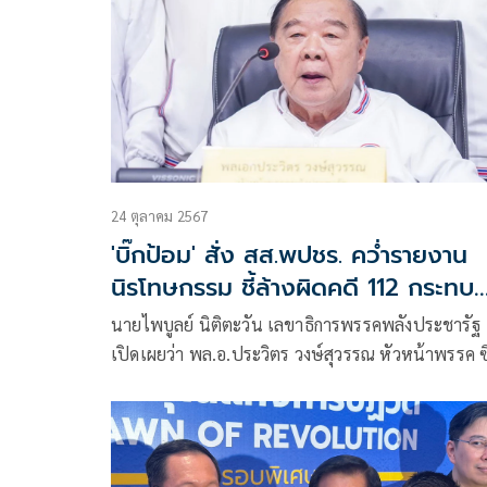
24 ตุลาคม 2567
'บิ๊กป้อม' สั่ง สส.พปชร. คว่ำรายงาน
นิรโทษกรรม ชี้ล้างผิดคดี 112 กระทบ
ปกป้องสถาบัน
นายไพบูลย์ นิติตะวัน เลขาธิการพรรคพลังประชารัฐ
เปิดเผยว่า พล.อ.ประวิตร วงษ์สุวรรณ หัวหน้าพรรค ซึ
มีนโยบายสำคัญที่สุดที่จะต้องปกป้องสถาบันพระมหา
กษัตริย์ให้มั่นคงสถาพรตลอดไป