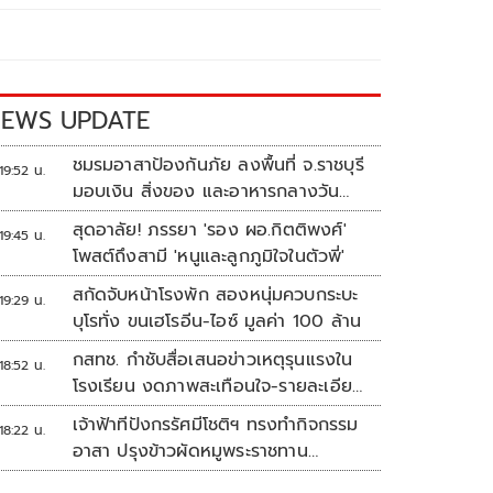
EWS UPDATE
ชมรมอาสาป้องกันภัย ลงพื้นที่ จ.ราชบุรี
19:52 น.
มอบเงิน สิ่งของ และอาหารกลางวัน
แก่โรงเรียนบ้านหนองน้ำใส
สุดอาลัย! ภรรยา 'รอง ผอ.กิตติพงศ์'
19:45 น.
โพสต์ถึงสามี 'หนูและลูกภูมิใจในตัวพี่'
สกัดจับหน้าโรงพัก สองหนุ่มควบกระบะ
19:29 น.
บุโรทั่ง ขนเฮโรอีน-ไอซ์ มูลค่า 100 ล้าน
กสทช. กำชับสื่อเสนอข่าวเหตุรุนแรงใน
18:52 น.
โรงเรียน งดภาพสะเทือนใจ-รายละเอียด
เสี่ยงเลียนแบบ
เจ้าฟ้าทีปังกรรัศมีโชติฯ ทรงทำกิจกรรม
18:22 น.
อาสา ปรุงข้าวผัดหมูพระราชทาน
ประชาชน