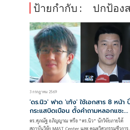
ป้ายกำกับ :
ปกป้อง
3 กรกฎาคม 2569
'ดร.นิว' ฟาด 'เท้ง' ใช้เอกสาร 8 หน้า ป
กระแสบิดเบือน ตั้งคำถามหลอกแซะ
สถาบันฯ
ดร.ศุภณัฐ อภิญญาณ หรือ “ดร.นิว” นักวิจัยภายใต้
สถาบันวิจัย MAST Center และ คณะวิศวกรรมชีวการ