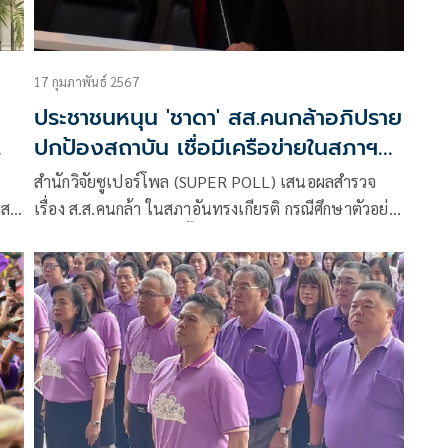
17 กุมภาพันธ์ 2567
ประชาชนหนุน 'ชาดา' สส.คนกล้าอภิปราย
ปกป้องสถาบัน เชื่อมีเครือข่ายในสภาฯ
ชักใยกลุ่มทะลุวัง
สำนักวิจัยซูเปอร์โพล (SUPER POLL) เสนอผลสำรวจ
สต์
เรื่อง ส.ส.คนกล้า ในสภาอันทรงเกียรติ กรณีศึกษาตัวอย่าง
ประชาชนผู้มีสิทธิเลือกตั้งทุกสาขาอาชีพทั่วประเทศอายุ
18 ปีขึ้นไป ดำเนินโครงการทั้งการวิจัยเชิงปริมาณ
(Quantitative Research) และการวิจัยเชิงคุณภาพ