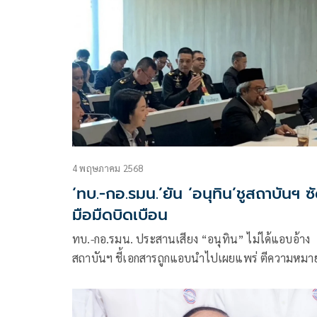
4 พฤษภาคม 2568
‘ทบ.-กอ.รมน.’ยัน ‘อนุทิน’ชูสถาบันฯ ซ
มือมืดบิดเบือน
ทบ.-กอ.รมน. ประสานเสียง “อนุทิน” ไม่ได้แอบอ้าง
สถาบันฯ ชี้เอกสารถูกแอบนำไปเผยแพร่ ตีความหมา
แบบผิดๆ ทำให้เกิดความเข้าใจผิดในตัวบุคคลและองค
กอ.รมน.