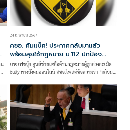
24 เมษายน 2567
ศชอ. คัมแบ็ค! ประกาศกลับมาแล้ว
พร้อมลุยใช้กฎหมาย ม.112 ปกป้อง
สถาบัน
กน
เพจเฟซบุ๊ก ศูนย์ช่วยเหลือด้านกฎหมายผู้ถูกล่วงละเมิด
bully ทางสังคมออนไลน์ ศชอ.โพสต์ข้อความว่า “กลับมา
แก้
แล้ว” หลังจากเมื่อเดือนกันยายน 2566 ได้ประกาศยุติ
บทบาทการเคลื่อนไหวใช้กฎหมายในการปกป้อง ช