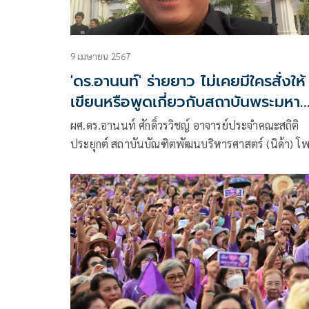
9 เมษายน 2567
'ดร.อานนท์' ร่ายยาว ไม่เคยมีใครสั่งให้
เขียนหรือพูดเกี่ยวกับสถาบันพระมหา
กษัตริย์
ผศ.ดร.อานนท์ ศักดิ์วรวิชญ์ อาจารย์ประจำคณะสถิติ
ประยุกต์ สถาบันบัณฑิตพัฒนบริหารศาสตร์ (นิด้า) โพ
เฟซบุ๊ก Arnond Sakwora