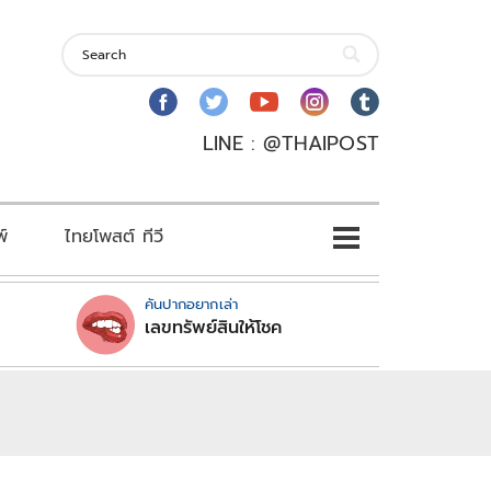
LINE : @THAIPOST
พ์
ไทยโพสต์ ทีวี
คันปากอยากเล่า
เลขทรัพย์สินให้โชค