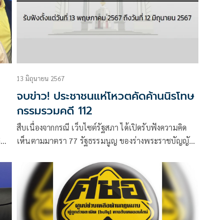
13 มิถุนายน 2567
จบข่าว! ประชาชนแห่โหวตคัดค้านนิรโทษ
กรรมรวมคดี 112
สืบเนื่องจากกรณี เว็บไซต์รัฐสภา ได้เปิดรับฟังความคิด
ิ
เห็นตามมาตรา 77 รัฐธรรมนูญ ของร่างพระราชบัญญัติ
ร
นิรโทษกรรมประชาชน พ.ศ. …. ที่ นางสาวพูนสุข พูนสุข
เจริญ ทนายความจากศูนย์ทนายความเพื่อ