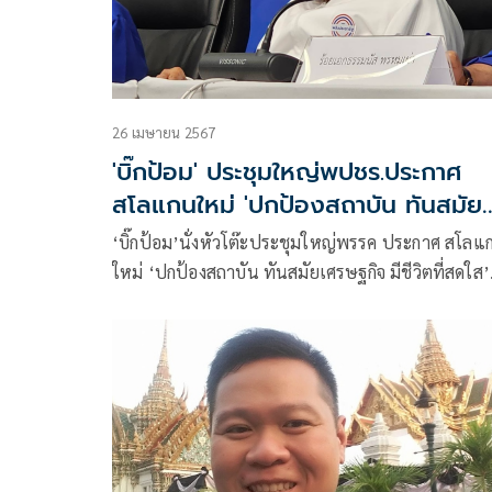
26 เมษายน 2567
'บิ๊กป้อม' ประชุมใหญ่พปชร.ประกาศ
สโลแกนใหม่ 'ปกป้องสถาบัน ทันสมัย
เศรษฐกิจ มีชีวิตที่สดใส'
‘บิ๊กป้อม’นั่งหัวโต๊ะประชุมใหญ่พรรค ประกาศ สโลแ
ใหม่ ‘ปกป้องสถาบัน ทันสมัยเศรษฐกิจ มีชีวิตที่สดใส’
แย้ม ส่งรายชื่อเดียวนั่ง รมต. แต่ไม่ใช่ ‘อรรถกร’ ก่อน
เกี้ยวไม่รู้ ไม่บอก โยนถามนายกฯ