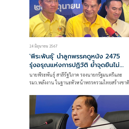
24 มิถุนายน 2567
'พีระพันธุ์' นำลูกพรรคดูหนัง 2475
รุ่งอรุณแห่งการปฏิวัติ ย้ำจุดยืนไม่
นิรโทษคดี 112
นายพีระพันธุ์ สาลีรัฐวิภาค รองนายกรัฐมนตรีและ
รมว.พลังงาน ในฐานะหัวหน้าพรรครวมไทยสร้างชาต
(รทสช.) พร้อมด้วย นายเอกนัฏ พร้อมพันธุ์ เลขาธิกา
พรรค นายหิมาลัย ผิวพรรณ ผู้อำนวยการพรรค และ
สมาชิกพรรค