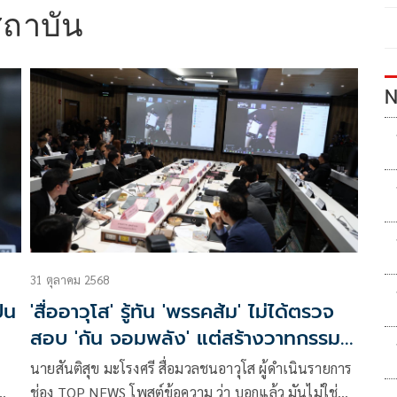
สถาบัน
N
31 ตุลาคม 2568
ั่น
'สื่ออาวุโส' รู้ทัน 'พรรคส้ม' ไม่ได้ตรวจ
สอบ 'กัน จอมพลัง' แต่สร้างวาทกรรม
'ทหารมีไว้ทำไม' คืนให้ได้
นายสันติสุข มะโรงศรี สื่อมวลชนอาวุโส ผู้ดำเนินรายการ
ช่อง TOP NEWS โพสต์ข้อความ ว่า บอกแล้ว มันไม่ใช่