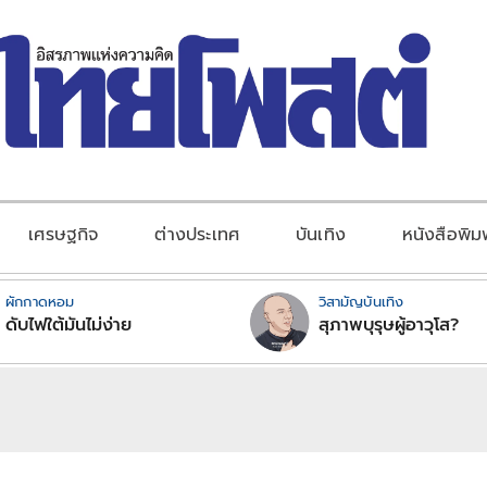
เศรษฐกิจ
ต่างประเทศ
บันเทิง
หนังสือพิม
ผักกาดหอม
วิสามัญบันเทิง
ดับไฟใต้มันไม่ง่าย
สุภาพบุรุษผู้อาวุโส?