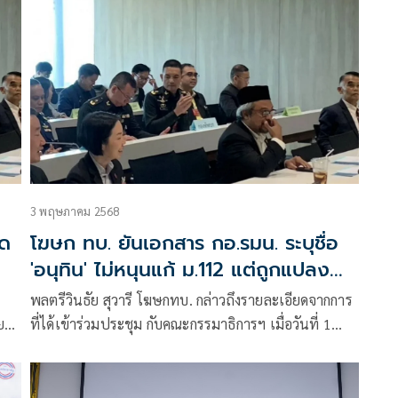
ต่างเข้าไปต้อนรับด้วยความอบอุ่น
3 พฤษภาคม 2568
ัด
โฆษก ทบ. ยันเอกสาร กอ.รมน. ระบุชื่อ
'อนุทิน' ไม่หนุนแก้ ม.112 แต่ถูกแปลง
สารให้เข้าใจผิดแอบอ้างสถาบัน
พลตรีวินธัย สุวารี โฆษกทบ. กล่าวถึงรายละเอียดจากการ
ย
ที่ได้เข้าร่วมประชุม กับคณะกรรมาธิการฯ เมื่อวันที่ 1
์กร
พ.ค. ที่ผ่านมาว่า ทาง กอ.รมน. ได้ยืนยันถึงการที่มีบางคน
ไปให้ข้อมูลเกี่ยวกับกรณีการมีชื่อของ นายอนุทิน ชาญวีร
กูล