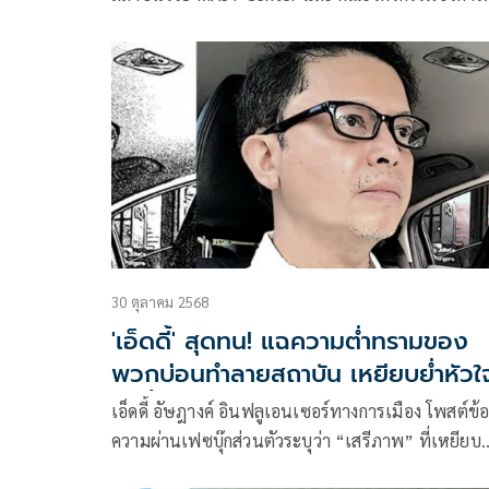
แพทย์ University of Arkansas ประเทศสหรัฐอเมริก
โพสต์ข้อความ ตอบโต้กรณีนายณัฐพงษ์ เรืองปัญญาวุ
ส.ส.บัญชีรายชื่อ พรรคประชาชน อภิปรายเกี่ยวกับงบ
หน่วยราชการในพระองค์ ว่า
30 ตุลาคม 2568
'เอ็ดดี้' สุดทน! แฉความต่ำทรามของ
พวกบ่อนทำลายสถาบัน เหยียบย่ำหัวใ
คนทั้งชาติ
เอ็ดดี้ อัษฎางค์ อินฟลูเอนเซอร์ทางการเมือง โพสต์ข้
ความผ่านเฟซบุ๊กส่วนตัวระบุว่า “เสรีภาพ” ที่เหยียบ
หัวใจคนอื่น ไม่ใช่เสรีภาพ