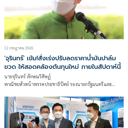
12 กรกฎาคม 2565
'จุรินทร์' เข้ม!สั่งเร่งปรับลดราคาน้ำมันปาล์ม
ขวด ให้สอดคล้องต้นทุนใหม่ ภายในสัปดาห์นี้
นายจุรินทร์ ลักษณวิศิษฏ์
พาณิชยหัวหน้าพรรคประชาธิปัตย์ รองนายกรัฐมนตรีและ
รัฐมนตรีว่าการกระทรวงพาณิชย์ ให้สัมภาษณ์ผู้สื่อข่าว