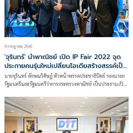
8 กรกฎาคม 2565
'จุรินทร์' นำพาณิชย์ เปิด IP Fair 2022 จุด
ประกายคนรุ่นใหม่เปลี่ยนไอเดียสร้างสรรค์เป็น
ทรัพย์สิน
นายจุรินทร์ ลักษณวิศิษฏ์ หัวหน้าพรรคประชาธิปัตย์ รองนายก
รัฐมนตรีและรัฐมนตรีว่าการกระทรวงพาณิชย์ เป็นประธานเปิด
งานมหกรรมทรัพย์สินทางปัญญา(IP Fair) 2022 และเป็นสักขี
พยานพิธีลงนาม MOU ระหว่างกรมทรัพย์สินทางปัญญากับการ
กีฬาแห่ง