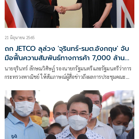
21 มิถุนายน 2565
ถก JETCO ลุล่วง 'จุรินทร์-รมต.อังกฤษ' จับ
มือฟื้นความสัมพันธ์ทางการค้า 7,000 ล้าน
เหรียญสหรัฐต่อปี
นายจุรินทร์ ลักษณวิศิษฏ์ รองนายกรัฐมนตรีและรัฐมนตรีว่าการ
กระทรวงพาณิชย์ ให้สัมภาษณ์ผู้สื่อข่าวถึงผลการประชุมคณะ
กรรมการร่วมด้านเศรษฐกิจและการค้า (JETCO)