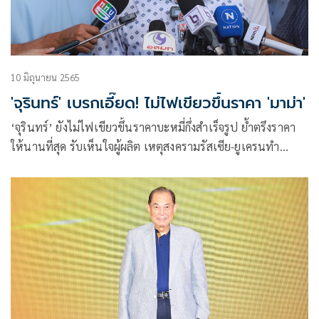
10 มิถุนายน 2565
'จุรินทร์' เบรกเอี๊ยด! ไม่ไฟเขียวขึ้นราคา 'มาม่า'
‘จุรินทร์’ ยังไม่ไฟเขียวขึ้นราคาบะหมี่กึ่งสำเร็จรูป ย้ำตรึงราคา
ให้นานที่สุด รับเห็นใจผู้ผลิต เหตุสงครามรัสเซีย-ยูเครนทำ
ต้นทุนพุ่ง สั่งกรมการค้าภายในเจรจายึดหลักวิน-วินโมเดล