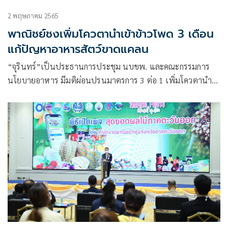
2 พฤษภาคม 2565
พาณิชย์ชงเพิ่มโควตานำเข้าข้าวโพด 3 เดือน
แก้ปัญหาอาหารสัตว์ขาดแคลน
“จุรินทร์”เป็นประธานการประชุม นบขพ. และคณะกรรมการ
นโยบายอาหาร มีมติผ่อนปรนมาตรการ 3 ต่อ 1 เพิ่มโควตานำ
เข้าข้าวโพดเป็น 6 แสนตัน ลดภาษีเหลือ 0% ชั่วคราว 3 เดือน
เพื่อแก้ไขปัญหาการขาดแคลนวัตถุดิบผลิตอาหารสัตว์ พร้อมทำ
เรื่องเสนอ ครม. อนุมัติทันที