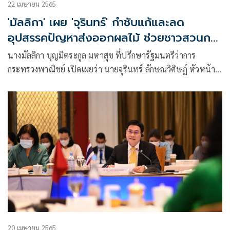
22 เมษายน 2565
'มัลลิกา' เผย 'จุรินทร์' กำชับแก้และลด
อุปสรรคปัญหาส่งออกผลไม้ ช่วยชาวสวนกว่า
6.5 แสนครัวเรือน
นางมัลลิกา บุญมีตระกูล มหาสุข ที่ปรึกษารัฐมนตรีว่าการ
กระทรวงพาณิชย์ เปิดเผยว่า นายจุรินทร์ ลักษณวิศิษฏ์ หัวหน้า
พรรคประชาธิปัตย์ รองนายกรัฐมนตรี
20 เมษายน 2565