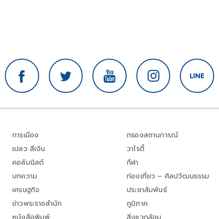
การเมือง
กรองสถานการณ์
เปลว สีเงิน
วาไรตี้
คอลัมนิสต์
กีฬา
บทความ
ท่องเที่ยว – ศิลปวัฒนธรรม
เศรษฐกิจ
ประชาสัมพันธ์
ข่าวพระราชสำนัก
ภูมิภาค
หนังสือพิมพ์
สิ่งแวดล้อม