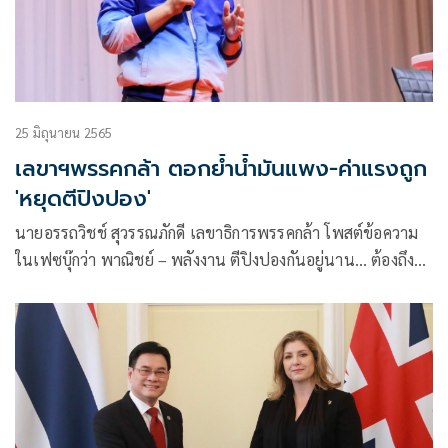
25 มิถุนายน 2565
เลขาฯพรรคกล้า ตอกย้ำน้ำมันแพง-ค่าแรงถูก
'หยุดตีปิงปอง'
นายอรรถวิชช์ สุวรรณภักดี เลขาธิการพรรคกล้า โพสต์ข้อความ
ในเฟซบุ๊กว่า พาณิชย์ – พลังงาน ตีปิงปองกันอยู่นาน… ต้องถึงลุง
จนได้!