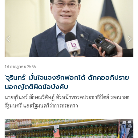
16 กรกฎาคม 2565
'จุรินทร์' มั่นใจแจงซักฟอกได้ ดักคออภิปราย
นอกญัตติผิดข้อบังคับ
นายจุรินทร์ ลักษณวิศิษฏ์ หัวหน้าพรรคประชาธิปัตย์ รองนายก
รัฐมนตรี และรัฐมนตรีว่าการกระทรว