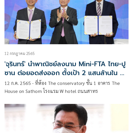
12 กรกฎาคม 2565
'จุรินทร์'​ นำพาณิชย์ลงนาม Mini-FTA ไทย-ปู
ซาน ต่อยอดส่งออก ตั้งเป้า 2 แสนล้านใน 3
ปี
12 ก.ค. 2565 -​ ที่ห้อง The conservatory ชั้น 1 อาคาร The
House on Sathorn โรงแรม W hotel ถนนสาทร