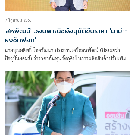
9 มิถุนายน 2565
'สหพัฒน์' วอนพาณิชย์อนุมัติขึ้นราคา 'มาม่า-
ผงซักฟอก'
นายบุณยสิทธิ์ โชควัฒนา ประธานเครือสหพัฒน์ เปิดเผยว่า
ปัจจุบันยอมรับว่าราคาต้นทุนวัตถุดิบในการผลิตสินค้าปรับเพิ่ม
ขึ้นอย่างมาก