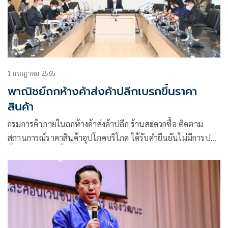
1 กรกฎาคม 2565
พาณิชย์ถกห้างค้าส่งค้าปลีกเบรกขึ้นราคา
สินค้า
กรมการค้าภายในถกห้างค้าส่งค้าปลีก ร้านสะดวกซื้อ ติดตาม
สถานการณ์ราคาสินค้าอุปโภคบริโภค ได้รับคำยืนยันไม่มีการปรับ
ขึ้นราคาในช่วงนี้ และยินดีจัดโปรโมชันเพื่อช่วยลดภาระค่าครอง
ชีพให้ประชาชนต่อเนื่อง พร้อมขอความร่วมมือตรึงค่า
ธรรมเนียม ปิดป้ายราคาให้ชัดเจน ย้ำอีกครั้งกรณีข้าวถุง ยังไม่มี
การขึ้นราคา