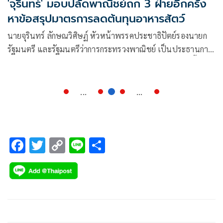
'จุรินทร์' มอบปลัดพาณิชย์ถก 3 ฝ่ายอีกครั้ง
หาข้อสรุปมาตรการลดต้นทุนอาหารสัตว์
นายจุรินทร์ ลักษณวิศิษฏ์ หัวหน้าพรรคประชาธิปัตย์รองนายก
รัฐมนตรี และรัฐมนตรีว่าการกระทรวงพาณิชย์ เป็นประธานการ
ประชุมคณะกรรมการนโยบายและบริหารจัดการข้าวโพดเลี้ยง
สัตว์ (นบขพ.) ครั้งที่ 1/2565
...
...
F
T
C
Li
S
ac
wi
o
n
h
e
tt
p
e
ar
b
er
y
e
o
Li