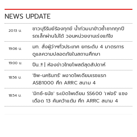
o
n
k
k
NEWS UPDATE
ชาวบุรีรัมย์ร้องทุกข์ น้ำท่วมนาข้าวซ้ำซากทุกปี
20:13 น.
รถเล็กผ่านไม่ได้ วอนหน่วยงานเร่งแก้ไข
มท. สั่งผู้ว่าฯทั่วประเทศ ยกระดับ 4 มาตรการ
19:06 น.
ดูแลความปลอดภัยในสถานศึกษา
19:00 น.
ปืน..!! | ห้องข่าวไทยโพสต์สุดสัปดาห์
'ชิพ-นครินทร์' ผงาดโพเดียมเรซแรก
18:56 น.
ASB1000 ศึก ARRC สนาม 4
'มิกซ์-ธนัช' ระเบิดโพเดียม SS600 'เฟอร์' แซง
18:54 น.
เดือด 13 คันคว้าแต้ม ศึก ARRC สนาม 4