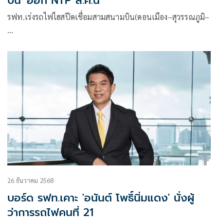
บิน' ออก NTP ส.ค.นี้
รฟท.เร่งรถไฟไฮสปีดเชื่อมสามสนามบิน(ดอนเมือง–สุวรรณภูมิ–
…
26 ธันวาคม 2568
บอร์ด รฟท.เคาะ 'อนันต์ โพธิ์นิ่มแดง' นั่งผู้
ว่าการรถไฟคนที่ 21