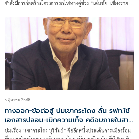
กำลังมีการก่อสร้างโครงการรถไฟทางคู่ช่วง “เด่นชัย–เชียงราย–
เชียงของ” กำลังค่อยๆ เผยให้เห็นภาพความคืบหน้างานก่อสร้าง
คงต้องบอกว่า
5 ตุลาคม 2568
ทางออก-ข้อต่อสู้ ปมเขากระโดง ลั่น รฟท.ใช้
เอกสารปลอม-เบิกความเท็จ คดีจบภายในสาม
ปี หลังการรถไฟฯ ฟ้อง
ปมเรื่อง “เขากระโดง-บุรีรัมย์” คืออีกหนึ่งประเด็นการเมืองร้อน
ที่หลายฝ่ายจับตามองกันมากว่าในยุครัฐบาลปัจจุบัน ที่มี “อนุทิน