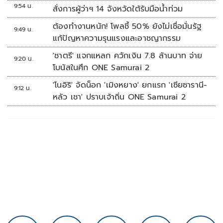
9:54 น.
สั่งการผู้ว่าฯ 14 จังหวัดใต้รับมือน้ำท่วม
ต้องทำงานหนัก! โพลชี้ 50% ยังไม่เชื่อมั่นรัฐ
9:49 น.
แก้ปัญหาความรุนแรงและอาชญากรรม
'ชาตรี' แจกแหลก ควักเงิน 7.8 ล้านบาท จ่าย
9:20 น.
โบนัสในศึก ONE Samurai 2
'โนอิริ' จัดน็อก 'เมิงหยาง' ยกแรก 'เซียซารานี-
9:12 น.
หลัว เชา' ปราบเจ้าถิ่น ONE Samurai 2