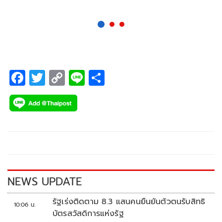
ซึ่งมี กรมที่ดิน
F
T
C
Li
S
ac
wi
o
n
h
e
tt
p
e
ar
b
er
y
e
o
Li
o
n
k
k
NEWS UPDATE
รัฐเร่งติดตาม 8.3 แสนคนยืนยันตัวตนรับสิทธิ
10:06 น.
บัตรสวัสดิการแห่งรัฐ