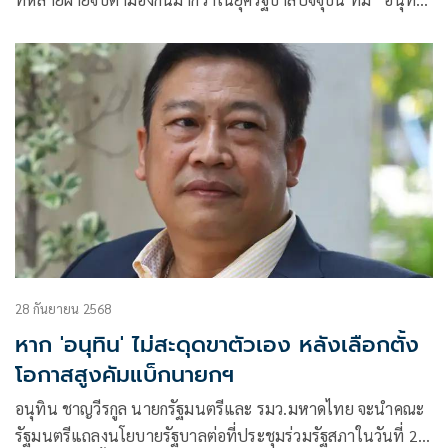
ชาญวีรกูล หัวหน้าพรรคภูมิใจไทย เป็นนายกรัฐมนตรีและ
รมว.มหาดไทย”
28 กันยายน 2568
หาก 'อนุทิน' ไม่สะดุดขาตัวเอง หลังเลือกตั้ง
โอกาสสูงคัมแบ็กนายกฯ
อนุทิน ชาญวีรกูล นายกรัฐมนตรีและ รมว.มหาดไทย จะนำคณะ
รัฐมนตรีแถลงนโยบายรัฐบาลต่อที่ประชุมร่วมรัฐสภาในวันที่ 29-