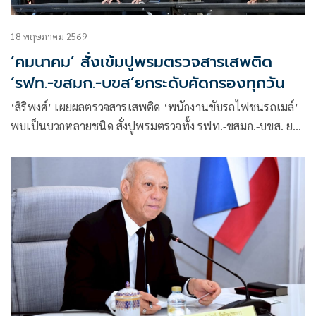
18 พฤษภาคม 2569
‘คมนาคม’ สั่งเข้มปูพรมตรวจสารเสพติด
‘รฟท.-ขสมก.-บขส’ยกระดับคัดกรองทุกวัน
‘สิริพงศ์’ เผยผลตรวจสารเสพติด ‘พนักงานขับรถไฟชนรถเมล์’
พบเป็นบวกหลายชนิด สั่งปูพรมตรวจทั้ง รฟท.-ขสมก.-บขส. ยก
ระดับคัดกรองเข้มทุกวัน สั่งให้ออกไว้ก่อน ‘พนักงานขับ-ผู้ควบคุม
ไม้กั้น’ ตั้งกรรมการสอบทันที เร่งสอบเหตุสรุปผลภายใน 20
พ.ค.นี้ เพิ่มกำลังเจ้าหน้าที่-ตำรวจ-ผู้ตรวจการคุมจุดเสี่ยง ลุย
หารือ กทม. ปรับปรุงจุดตัดยกระดับความปลอดภัยทั่วเมือง