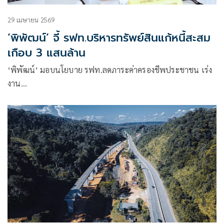
29 เมษายน 2569
‘พิพัฒน์’ จี้ รฟท.บริหารทรัพย์สินแก้หนี้สะสม
เกือบ 3 แสนล้าน
‘พิพัฒน์’ มอบนโยบาย รฟท.ลดภาระค่าครองชีพประชาชน เร่ง
งาน…