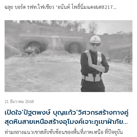
ฉลุย บอร์ด รฟท.ไฟเขียว ‘อนันต์ โพธิ์นิ่มแดง&#8217…
21 ธันวาคม 2568
เปิดใจ‘ปัฐตพงษ์ บุญแก้ว’วิศวกรสร้างทางคู่
สุดหินสายเหนือสร้างอุโมงค์เจาะภูเขาฝ่าภัย
พิบัติและความเชื่อ
ท่ามกลางแนวเขาสลับซับซ้อนของพื้นที่ภาคเหนือ ที่ปัจจุบัน