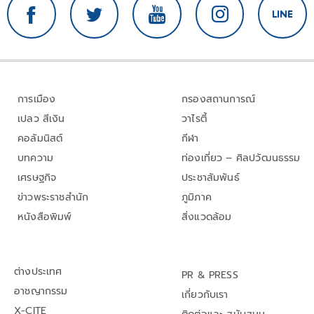
การเมือง
กรองสถานการณ์
เปลว สีเงิน
วาไรตี้
คอลัมนิสต์
กีฬา
บทความ
ท่องเที่ยว – ศิลปวัฒนธรรม
เศรษฐกิจ
ประชาสัมพันธ์
ข่าวพระราชสำนัก
ภูมิภาค
หนังสือพิมพ์
สิ่งแวดล้อม
ต่างประเทศ
PR & PRESS
อาชญากรรม
เกี่ยวกับเรา
X-CITE