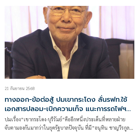
ประเทศไทย (รฟท.) โดยไม่มีกรรมสิทธิ์
21 กันยายน 2568
ทางออก-ข้อต่อสู้ ปมเขากระโดง ลั่นรฟท.ใช้
เอกสารปลอม-เบิกความเท็จ แนะการรถไฟฯ
ฟ้อง คดีจบภายในสามปี
ปมเรื่อง”เขากระโดง-บุรีรัมย์”คืออีกหนึ่งประเด็นที่หลายฝ่าย
จับตามองกันมากว่าในยุครัฐบาลปัจจุบัน ที่มี”อนุทิน ชาญวีรกูล
หัวหน้าพรรคภูมิใจไทยเป็นนายกรัฐมนตรีและรมว.มหาดไทย