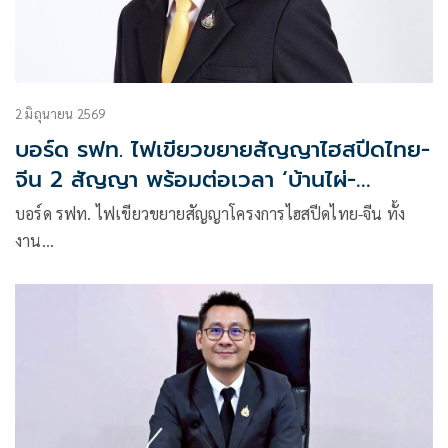
2 มิถุนายน 2569
บอร์ด รฟท. ไฟเขียวขยายสัญญาไฮสปีดไทย-
จีน 2 สัญญา พร้อมต่อเวลา ‘บ้านไผ่-
นครพนม’ เกือบ 3 ปี
บอร์ด รฟท. ไฟเขียวขยายสัญญาโครงการไฮสปีดไทย-จีน ทั้ง
งาน…