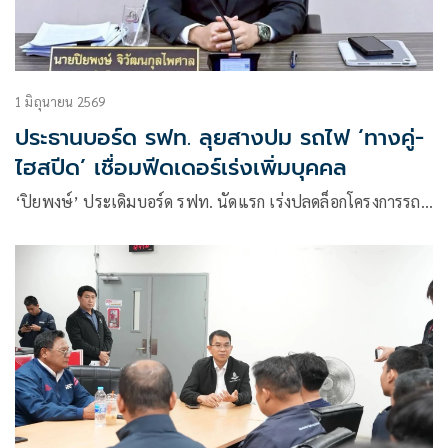
1 มิถุนายน 2569
ประธานบอร์ด รฟท. ลุยสางปม รถไฟ ‘ทางคู่-
ไฮสปีด’ เชื่อมฟีดเดอร์เร่งเพิ่มบุคคล
‘ปิยพงษ์’ ประเดิมบอร์ด รฟท. นัดแรก เร่งปลดล็อกโครงการรถ…