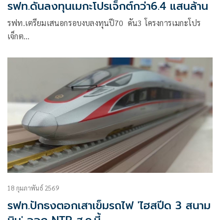
รฟท.ดันลงทุนเมกะโปรเจ็กต์กว่า6.4 แสนล้าน
รฟท.เตรียมเสนอกรอบงบลงทุนปี70 ดัน3 โครงการเมกะโปร
เจ็กต…
18 กุมภาพันธ์ 2569
รฟท.ปักธงตอกเสาเข็มรถไฟ 'ไฮสปีด 3 สนาม