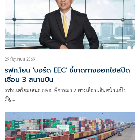
29 มิถุนายน 2569
รฟท.โยน 'บอร์ด EEC' ชี้ขาดทางออกไฮสปีด
เชื่อม 3 สนามบิน
รฟท.เตรียมเสนอ กพอ. พิจารณา 2 ทางเลือก เดินหน้าแก้ไข
สัญ…