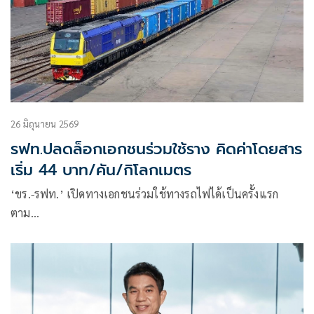
26 มิถุนายน 2569
รฟท.ปลดล็อกเอกชนร่วมใช้ราง คิดค่าโดยสาร
เริ่ม 44 บาท/คัน/กิโลกเมตร
‘ขร.-รฟท.’ เปิดทางเอกชนร่วมใช้ทางรถไฟได้เป็นครั้งแรก
ตาม…