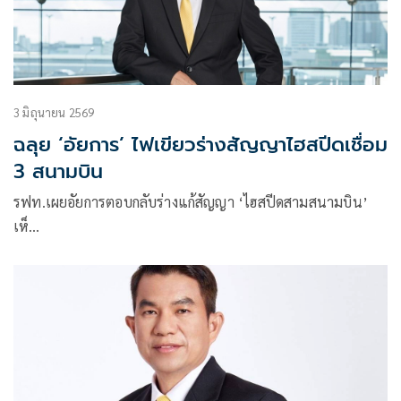
3 มิถุนายน 2569
ฉลุย ‘อัยการ’ ไฟเขียวร่างสัญญาไฮสปีดเชื่อม
3 สนามบิน
รฟท.เผยอัยการตอบกลับร่างแก้สัญญา ‘ไฮสปีดสามสนามบิน’
เห็…