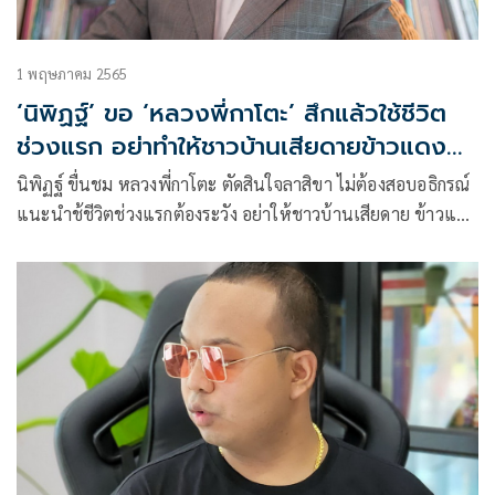
1 พฤษภาคม 2565
‘นิพิฏฐ์’ ขอ ‘หลวงพี่กาโตะ’ สึกแล้วใช้ชีวิต
ช่วงแรก อย่าทำให้ชาวบ้านเสียดายข้าวแดง
แกงร้อน
นิพิฏฐ์ ขื่นชม หลวงพี่กาโตะ ตัดสินใจลาสิขา ไม่ต้องสอบอธิกรณ์
แนะนำช้ชีวิตช่วงแรกต้องระวัง อย่าให้ชาวบ้านเสียดาย ข้าวแดง
แกงร้อน ที่อุปถัมภ์ในระหว่างอยู่ในสมณเพศ