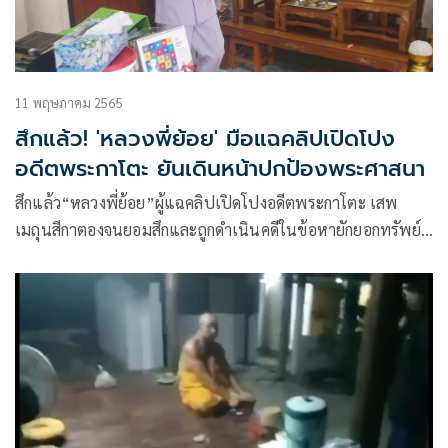
11 พฤษภาคม 2565
สึกแล้ว! 'หลวงพี่ย้อย' มือแฉคลิปเปิดโปง
อดีตพระกาโตะ ยันเดินหน้าปกป้องพระศาสนา
สึกแล้ว“หลวงพี่ย้อย”ผู้แฉคลิปเปิดโปงอดีตพระกาโตะ เสพ
เมถุนสีกาตองจนยอมสึกและถูกดำเนินคดีในข้อหายักยอกทรัพย์
วัดเพ็ญญาติ อ.ฉวาง จ.นครศรีธรรมราช