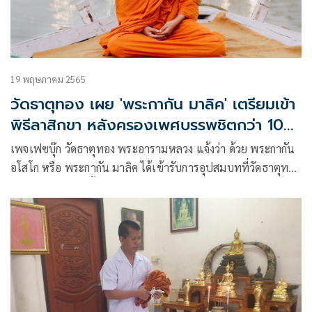
19 พฤษภาคม 2565
วัดธาตุทอง เผย 'พระกากัน มาลิค' เตรียมเข้า
พิธีลาสิกขา หลังครองเพศบรรพชิตกว่า 100
วัน
เพจเฟซบุ๊ก วัดธาตุทอง พระอารามหลวง แจ้งว่า ด้วย พระกากัน
อโสโก หรือ พระกากัน มาลิค ได้เข้ารับการอุปสมบทที่วัดธาตุทอง
พระอารามหลวง ตั้งแต่วันที่ 10 ก.พ. 2565 โดยพระราชวรญาณ
โสภณ เจ้าอาวาสวัดธาตุทอง เป็นพระอุปัชฌาย์