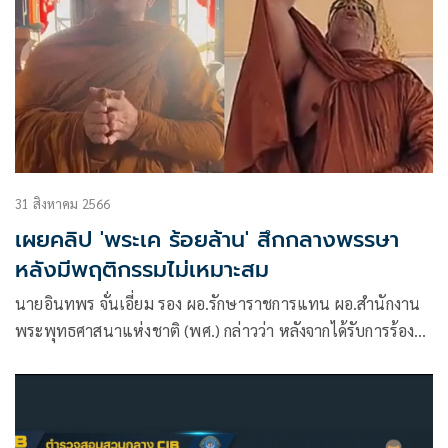
31 สิงหาคม 2566
เผยคลิป 'พระเค ร้อยล้าน' สึกกลางพรรษา
หลังมีพฤติกรรมไม่เหมาะสม
นายอินทพร จั่นเอี่ยม รอง ผอ.รักษาราชการแทน ผอ.สำนักงาน
พระพุทธศาสนาแห่งชาติ (พศ.) กล่าวว่า หลังจากได้รับการร้อง
เรียนถึงพฤติกรรมที่ไม่เหมาะสมของ พระคเณศ สุจิณโณ หรือ
“พระเค ร้อยล้าน” ได้มีการประสานเจ้าคณะจังหวัดสุรินทร์
(ธรรมยุต