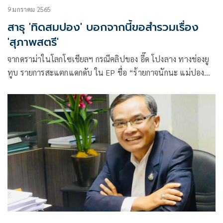
9 มกราคม 2565
สาธุ 'ทิดสมปอง' บอกจากนี้ขอสำรวมเรื่อง
'สุภาพสตรี'
จากดราม่าในโลกโซเชียลฯ กรณีคลิปของ อี๊ด โปงลาง ทางช่องยู
ทูบ รายการสะแตกแดกดับ ใน EP ชื่อ “ร้ายกาจนักนะ แม่ปอง
เปิดตัวสาวในสเปค” ที่ช่วงหนึ่งของรายการ มีสาวสวยนั่งบนตัก
ของ ทิดสมปอง อดีตพระมหาสมปอง