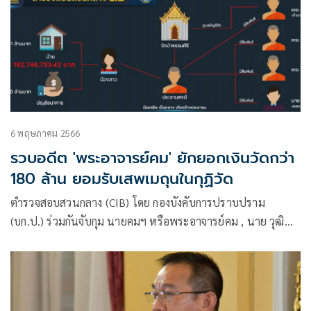
6 พฤษภาคม 2566
รวบอดีต 'พระอาจารย์คม' ยักยอกเงินวัดกว่า
180 ล้าน ยอมรับเสพเมถุนในกุฏิวัด
ตำรวจสอบสวนกลาง (CIB) โดย กองบังคับการปราบปราม
(บก.ป.) ร่วมกันจับกุม นายคมฯ หรือพระอาจารย์คม , นาย วุฒิ
มาฯ หรือพระหมอ และ น.ส.จุฑาทิพย์ฯ ในข้อหา “เป็นผู้
สนับสนุนเจ้าพนักงาน มีหน้าที่ซื้อ ทำ จัดการหรือรักษาทรัพย์ใด
.