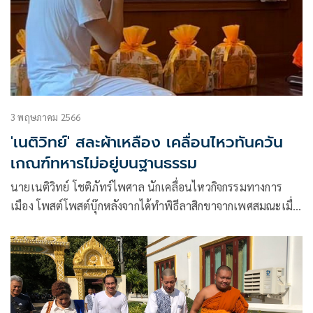
3 พฤษภาคม 2566
'เนติวิทย์' สละผ้าเหลือง เคลื่อนไหวทันควัน
เกณฑ์ทหารไม่อยู่บนฐานธรรม
นายเนติวิทย์ โชติภัทร์ไพศาล นักเคลื่อนไหวกิจกรรมทางการ
เมือง โพสต์โพสต์บุ๊กหลังจากได้ทำพิธีลาสิกขาจากเพศสมณะเมื่อ
วันที่ 2 พฤษภาคมที่ผ่านมาว่า ลาสิกขาและสอบได้ประโยค 1-2
ดังที่ผมได้เคยแจ้งขณะเป็นพระเนติวิทย์