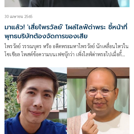
30 เมษายน 2565
มาแล้ว! 'เสี่ยไพรวัลย์' โผล่ไลฟ์ด่าพระ ชี้หน้าที่
พุทธบริษัทต้องจัดการของเสีย
ไพรวัลย์ วรรณบุตร หรือ อดีตพระมหาไพรวัลย์ นักเคลื่อนไหวใน
โซเชียล โพสต์ข้อความบนเฟซบุ๊กว่า เพิ่งไลฟ์ด่าพระไปเมื่อกี้
แป๊ปๆ พระมาโปรดถึงบ้านอีกแล้ว 555 ปล. เป็นชาวพุทธที่ดี
ต้องมีโยนิโสมนสิการนะครับ ต้องแยกแยะได้