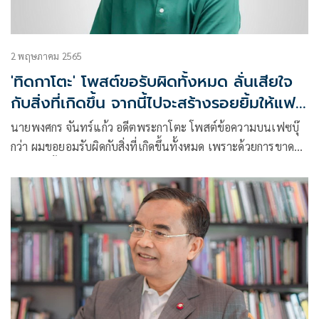
2 พฤษภาคม 2565
'ทิดกาโตะ' โพสต์ขอรับผิดทั้งหมด ลั่นเสียใจ
กับสิ่งที่เกิดขึ้น จากนี้ไปจะสร้างรอยยิ้มให้แฟน
คลับ
นายพงศกร จันทร์แก้ว อดีตพระกาโตะ โพสต์ข้อความบนเฟซบุ๊
กว่า ผมขอยอมรับผิดกับสิ่งที่เกิดขึ้นทั้งหมด เพราะด้วยการขาด
ความยับยั้งชั่งใจ และความคึกคะนองของผม