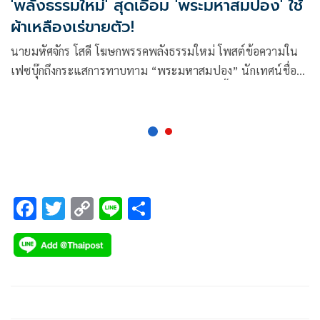
'พลังธรรมใหม่' สุดเอือม 'พระมหาสมปอง' ใช้
ผ้าเหลืองเร่ขายตัว!
นายมหัศจักร โสดี โฆษกพรรคพลังธรรมใหม่ โพสต์ข้อความใน
เฟซบุ๊กถึงกระแสการทาบทาม “พระมหาสมปอง” นักเทศน์ชื่อดัง
วัดสร้อยทอง มาทำงานพรรคการเมืองในขณะนี้
F
T
C
Li
S
ac
wi
o
n
h
e
tt
p
e
ar
b
er
y
e
o
Li