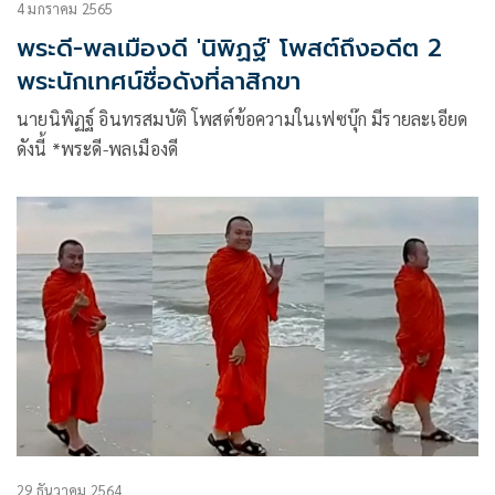
4 มกราคม 2565
พระดี-พลเมืองดี 'นิพิฏฐ์' โพสต์ถึงอดีต 2
พระนักเทศน์ชื่อดังที่ลาสิกขา
นายนิพิฏฐ์ อินทรสมบัติ โพสต์ข้อความในเฟซบุ๊ก มีรายละเอียด
ดังนี้ *พระดี-พลเมืองดี
29 ธันวาคม 2564