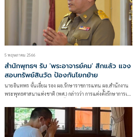
5 พฤษภาคม 2566
สำนักพุทธฯ รับ 'พระอาจารย์คม' สึกแล้ว แจง
สอบทรัพย์สินวัด ป้องกันโยกย้าย
นายอินทพร จั่นเอี่ยม รอง ผอ.รักษาราชการแทน ผอ.สำนักงาน
พระพุทธศาสนาแห่งชาติ (พศ.) กล่าวว่า การแต่งตั้งรักษาการเจ้า
อาวาสวัดป่าธรรมคีรี และการตั้งคณะกรรมการสำรวจทรัพย์สินวัด
นั้น สืบเนื่องจากวัดนี้ไม่มีเจ้าอาวาสแล้ว ซึ่งเป็นการดำเนินการ
ตามขั้นตอนปกติของคณะสงฆ์