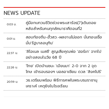
o
n
k
k
NEWS UPDATE
คู่มือทบทวนชีวิตช่วงพระเสาร์จร(7)เดินถอย
0:03 น.
หลังสำหรับคนทุกลัคนาราศีตอนที่2
สอบท้องถิ่น-ฮั้วสว.-ผลงานไม่ออก บั่นทอนเชื่อ
0:01 น.
มั่น'รัฐบาลอนุทิน'
'ลิโอเนล เมสซี' สูญเสียคุณพ่อ 'ฮอร์เก' จากไป
22:37 น.
อย่างสงบในวัย 68 ปี
'ไทย' เปิดบ้านชนะ 'เมียนมา' 2-0 จาก 2 จุด
22:26 น.
โทษ เข้ารอบรองฯ บอลอาเซียน ดวล 'สิงคโปร์'
วธ.เตรียมพร้อม พิธีการศพในพระบรมราชานุ
20:59 น.
เคราะห์ เหตุยิงในโรงเรียน