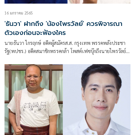
16 มกราคม 2565
'ธันวา' ฝากถึง 'น้องไพรวัลย์' ควรพิจารณา
ตัวเองก่อนจะฟ้องใคร
นายธันวา ไกรฤกษ์ อดีตผู้สมัครส.ส. กรุงเทพ พรรคพลังประชา
รัฐ(พปชร.) อดีตสมาชิกพรรคกล้า โพสต์เฟซบุ๊กถึงนายไพรวัลย์
วรรณบุตร อดีตพระมหาไพรวัลย์