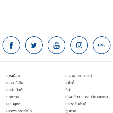
การเมือง
กรองสถานการณ์
เปลว สีเงิน
วาไรตี้
คอลัมนิสต์
กีฬา
บทความ
ท่องเที่ยว – ศิลปวัฒนธรรม
เศรษฐกิจ
ประชาสัมพันธ์
ข่าวพระราชสำนัก
ภูมิภาค