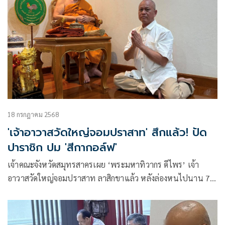
18 กรกฎาคม 2568
'เจ้าอาวาสวัดใหญ่จอมปราสาท' สึกแล้ว! ปัด
ปาราชิก ปม 'สีกากอล์ฟ'
เจ้าคณะจังหวัดสมุทรสาครเผย ‘พระมหาทิวากร ดีไพร’ เจ้า
อาวาสวัดใหญ่จอมปราสาท ลาสิกขาแล้ว หลังล่องหนไปนาน 7
วัน ปมโอนเงินให้ ‘สีกากอล์ฟ’