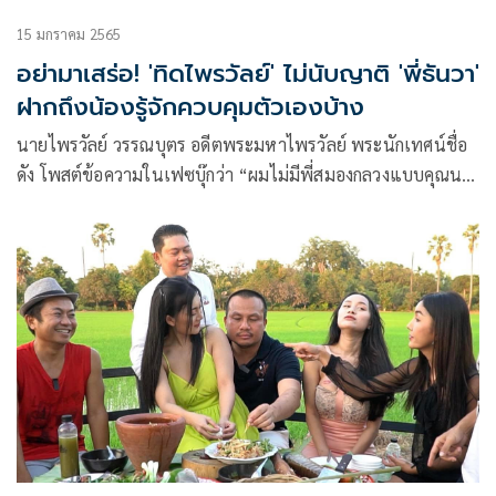
15 มกราคม 2565
อย่ามาเสร่อ! 'ทิดไพรวัลย์' ไม่นับญาติ 'พี่ธันวา'
ฝากถึงน้องรู้จักควบคุมตัวเองบ้าง
นายไพรวัลย์ วรรณบุตร อดีตพระมหาไพรวัลย์ พระนักเทศน์ชื่อ
ดัง โพสต์ข้อความในเฟซบุ๊กว่า “ผมไม่มีพี่สมองกลวงแบบคุณนะ
ครับ อย่ามาเสร่อนับญาติกับผม