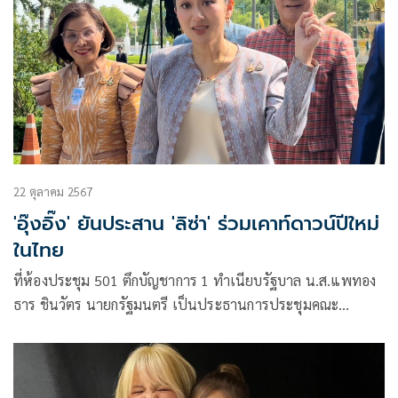
โรงแรม
22 ตุลาคม 2567
'อุ๊งอิ๊ง' ยันประสาน 'ลิซ่า' ร่วมเคาท์ดาวน์ปีใหม่
ในไทย
ที่ห้องประชุม 501 ตึกบัญชาการ 1 ทำเนียบรัฐบาล น.ส.แพทอง
ธาร ชินวัตร นายกรัฐมนตรี เป็นประธานการประชุมคณะ
รัฐมนตรี (ครม.)