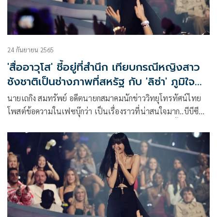
24 กันยายน 2565
'สื่ออาวุโส' ชี้อยู่ที่สำนึก เทียบกรณีหญิงสาว
ชังชาติเป็นช่างภาพที่สหรัฐ กับ 'ลิซ่า' ภูมิใจ
ความเป็นไทย
นายเถกิง สมทรัพย์ อดีตนายกสมาคมนักข่าววิทยุโทรทัศน์ไทย
โพสต์ข้อความในเฟซบุ๊กว่า เป็นเรื่องราวที่น่าสนใจมาก..บีบีซี
ไทย นำเสนอประเด็น ช่างภาพสาวไทย ย้ายประเทศ สิ้นหวังกับ
ระบบไทย ผันตัวไปเป็นช่างภาพมากฝีมือในอเมริกา