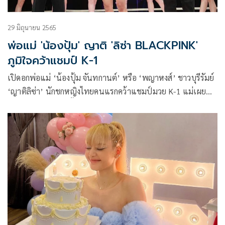
29 มิถุนายน 2565
พ่อแม่ 'น้องปุ้ม' ญาติ 'ลิซ่า BLACKPINK'
ภูมิใจคว้าแชมป์ K-1
เปิดอกพ่อแม่ ‘น้องปุ้ม จันทกานต์’ หรือ ‘พญาหงส์’ ชาวบุรีรัมย์
‘ญาติลิซ่า’ นักชกหญิงไทยคนแรกคว้าแชมป์มวย K-1 แม่เผย
ลูกสาวเข้าค่ายมวยตั้งแต่ 9 ขวบ มี ‘บัวขาว’ เป็นไอดอล