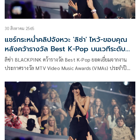
30 สิงหาคม 2565
แชร์กระหน่ำคลิปจังหวะ 'ลิซ่า' ไหว้-ขอบคุณ
หลังคว้ารางวัล Best K-Pop บนเวทีระดับ
โลก VMAs
ลิซ่า BLACKPINK คว้ารางวัล Best K-Pop ยอดเยี่ยมจากงาน
ประกาศรางวัล MTV Video Music Awards (VMAs) ประจำปี
2022 เมื่อ 28 ส.ค.