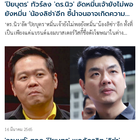
'ปิยบุตร' ทัวร์ลง 'ดร.นิว' อัดหมิ่นเจ้ายังไม่พอ
ยังหมิ่น 'น้องลิซ่า'อีก ชี้นำจนอาจเกิดความ
เกลียดชัง
‘ดร.นิว’อัด’ปิยบุตร’หมิ่นเจ้ายังไม่พอยังหมิ่น’น้องลิซ่า’อีก ทั้งที่
เป็นเพียงแค่แบรนด์แอมบาสเดอร์วิสกี้ชื่อดังโฆษณาในต่าง
ประเทศ หากเข้ามาในไทยต้องปฏิบัติตามกฎหมายไม่ใช่ความ
เหลื่อมล้ำชี้นำจนอาจเกิดความเกลียดชัง
16 มีนาคม 2565