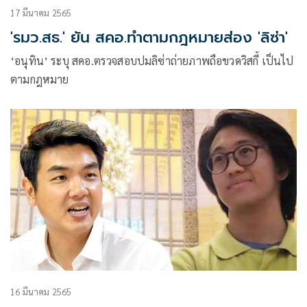
17 มีนาคม 2565
'รมว.สธ.' ยัน สคอ.ทำตามกฎหมายส่อง 'ลิซ่า'
‘อนุทิน’ ระบุ สคอ.ตรวจสอบปมลิซ่าถ่ายภาพถือขวดวิสกี้ เป็นไป
ตามกฎหมาย
16 มีนาคม 2565