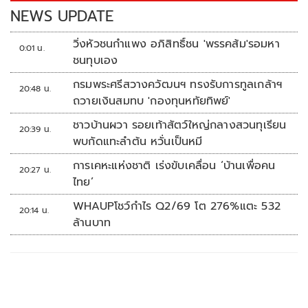
k
k
NEWS UPDATE
วิ่งหัวชนกำแพง อภิสิทธิ์ชน 'พรรคส้ม'รอมหา
0:01 น.
ชนทุบเอง
กรมพระศรีสวางควัฒนฯ ทรงรับการทูลเกล้าฯ
20:48 น.
ถวายเงินสมทบ 'กองทุนหทัยทิพย์'
ชาวบ้านผวา รอยเท้าสัตว์ใหญ่กลางสวนทุเรียน
20:39 น.
พบกัดแทะลำต้น หวั่นเป็นหมี
การเคหะแห่งชาติ เร่งขับเคลื่อน ‘บ้านเพื่อคน
20:27 น.
ไทย’
WHAUPโชว์กำไร Q2/69 โต 276%แตะ 532
20:14 น.
ล้านบาท