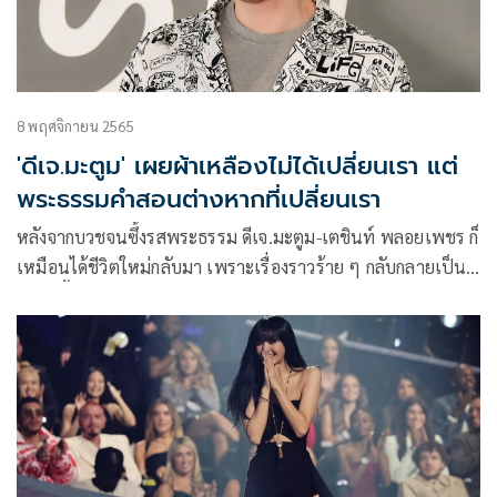
8 พฤศจิกายน 2565
'ดีเจ.มะตูม' เผยผ้าเหลืองไม่ได้เปลี่ยนเรา แต่
พระธรรมคำสอนต่างหากที่เปลี่ยนเรา
หลังจากบวชจนซึ้งรสพระธรรม ดีเจ.มะตูม-เตชินท์ พลอยเพชร ก็
เหมือนได้ชีวิตใหม่กลับมา เพราะเรื่องราวร้าย ๆ กลับกลายเป็นดี
และดีขึ้นเรื่อย ๆ จนเจ้าตัวตกใจ ล่าสุดพิธีกร แมทธิว ดีน แห่ง
รายการ “วัน เดย์ วิท แมทธิว หนึ่งวันมันดี ตีซี้คนดัง (One Day
With Matthew)” วันศุกร์นี้ (11 พ.ย.) ทางช่อง MONO29 อาสา
พา ดีเจ.มะตูม ลุยกีฬา โพลแดนซ์ ตามรอย ลิซ่า Blackpink ณ
สตูดิโอออกกำลังกายใจกลางกรุง Fly Me to the Moon ย่านอารีย์
โดยมี ครูโอ-กมลทิพย์ ตั้งเทียนทอง เจ้าของสตูดิโอดูแลอย่างใกล้
ชิด