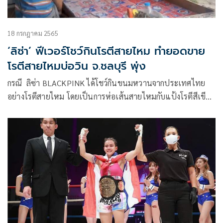
18 กรกฎาคม 2565
‘ลิซ่า’ ฟีเวอร์โชว์กินโรตีสายไหม ทำยอดขาย
โรตีสายไหมบ่อวิน จ.ชลบุรี พุ่ง
กรณี ลิซ่า BLACKPINK ได้โชว์กินขนมหวานจากประเทศไทย
อย่างโรตีสายไหม โดยเป็นการห่อเส้นสายไหมกับแป้งโรตีสีเขียว
อ่อนๆ พร้อมแคปชันภาษาไทยว่า “สายไหม”สำหรับ “โรตี
สายไหม” ถือว่าเป็นของฝากชื่อดังของ “อยุธยา”นั้น