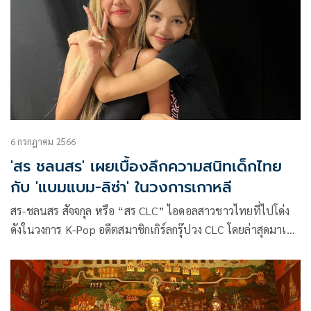
6 กรกฎาคม 2566
'สร ชลนสร' เผยเบื้องลึกความสนิทเด็กไทย
กับ 'แบมแบม-ลิซ่า' ในวงการเกาหลี
สร-ชลนสร สัจจกุล หรือ “สร CLC” ไอดอลสาวชาวไทยที่ไปโด่ง
ดังในวงการ K-Pop อดีตสมาชิกเกิร์ลกรุ๊ปวง CLC โดยล่าสุดมาเปิด
ใจในรายการ WOODY FM ถึงเรื่องราวดราม่าที่ผ่านมาในชีวิต
หลังออกจากค่ายเพลงเกาหลี เคว้งถึงขนาดเคยคิดจะเลิกร้องเพลง
ออกจากวงการ