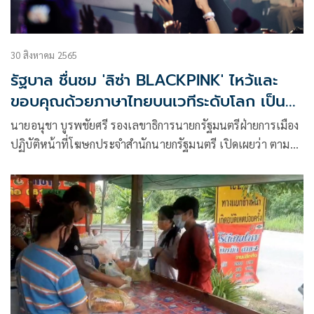
30 สิงหาคม 2565
รัฐบาล ชื่นชม 'ลิซ่า BLACKPINK' ไหว้และ
ขอบคุณด้วยภาษาไทยบนเวทีระดับโลก เป็น
ตัวอย่างให้เยาวชน
นายอนุชา บูรพชัยศรี รองเลขาธิการนายกรัฐมนตรีฝ่ายการเมือง
ปฏิบัติหน้าที่โฆษกประจำสำนักนายกรัฐมนตรี เปิดเผยว่า ตามที่
“ลิซ่า” ลลิษา มโนบาล