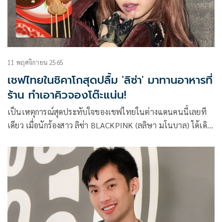
11 พฤศจิกายน 2565
เชฟไทยในชิคาโกสุดปลื้ม 'ลิซ่า' มาทานอาหารที่
ร้าน ทำเอาคิวจองโต๊ะแน่น!
เป็นเหตุการณ์สุดประทับใจของเชฟไทยในต่างแดนคนนี้เลยที
เดียว เมื่อนักร้องสาว ลิซ่า BLACKPINK (ลลิษา มโนบาล) ได้เดิน
ทางมาทานอาหารไทยร้าน Krung Thep Thai Cuisine ที่ชิคาโก
ประเทศอเมริกา ซึ่งเชฟคนดังกล่าวได้โพสต์เล่านาทีที่ตนเจอ
ศิลปินสาวว่า