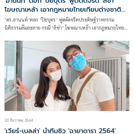
'อานนท์' ตอก 'ปิยบุตร' พูดดัดจริต 'ลิซ่า'
โฆษณาเหล้า เอากฎหมายไทยเทียบต่างชาติ
แล้วเอามาชังชาติไทย
‘ดร.อานนท์’ตอก ‘ปิยบุตร’ พูดดัดจริตประดิษฐ์วาทกรรม
นิติธรรมล้มละลาย กรณี ‘ลิซ่า’ โฆษณาเหล้า เอากฎหมายไทย
ไปเทียบกับกฎหมายต่างชาติ แล้วเอามาชังชาติด่าประเทศไทย
20 ธันวาคม 2564
'เวียร์-เบลล่า' นำทีมซิว 'ฉายาดารา 2564'