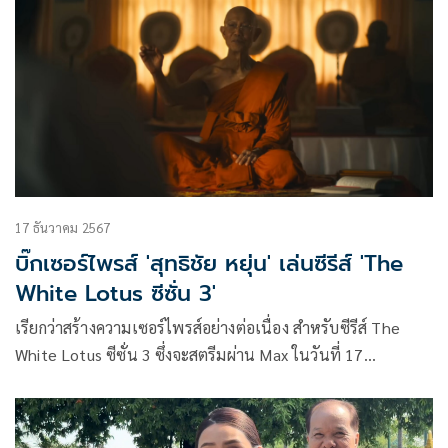
17 ธันวาคม 2567
บิ๊กเซอร์ไพรส์ 'สุทธิชัย หยุ่น' เล่นซีรีส์ 'The
White Lotus ซีซั่น 3'
เรียกว่าสร้างความเซอร์ไพรส์อย่างต่อเนื่อง สำหรับซีรีส์ The
White Lotus ซีซั่น 3 ซึ่งจะสตรีมผ่าน Max ในวันที่ 17
กุมภาพันธ์ 2025 เพราะนอกจากจะมี ลิซ่า-ลลิษา มโนบาล หรือ
ลิซ่า BLACKPINK ไอดอลเกาหลีสัญชาติไทย ที่กระโดดลงมา
ชิมลางงานแสดงเป็นครั้งแรก ในบทของ มุก สาวพนักงาน