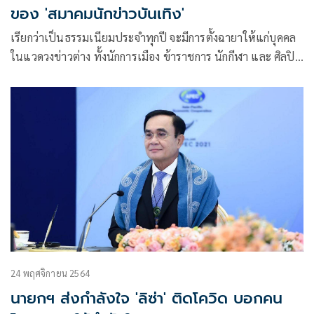
ของ 'สมาคมนักข่าวบันเทิง'
เรียกว่าเป็นธรรมเนียมประจำทุกปี จะมีการตั้งฉายาให้แก่บุคคล
ในแวดวงข่าวต่าง ทั้งนักการเมือง ข้าราชการ นักกีฬา และ ศิลปิน
ดารา ล่าสุด สมาคมนักข่าวบันเทิง นำโดยรักษาการนายกสมาคม
นายสุเทพ คล่องใจ พร้อมด้วยกรรมการสมาคม ได้เชิญชวนนัก
ข่าวจากหลากหลายสำนักข่าว ส่งฉายาเข้าทั้ง หนังสือพิมพ์
โทรทัศน์ วิทยุ เว็บไซต์ และ สื่อออนไลน์
24 พฤศจิกายน 2564
นายกฯ ส่งกำลังใจ 'ลิซ่า' ติดโควิด บอกคน