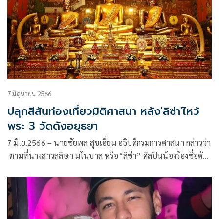
7 มิถุนายน 2566
ปลุกสีสันท่องเที่ยวมิติศาสนา หลัง'ลิซ่า'ไหว้
พระ 3 วัดดังอยุธยา
7 มิ.ย.2566 – นายชัยพล สุขเอี่ยม อธิบดีกรมการศาสนา กล่าวว่า
ตามที่นางสาวลลิษา มโนบาล หรือ“ลิซ่า” ศิลปินน้องร้องชื่อดัง
ระดับโลก แห่งวง BLACKPINK เดินทางไปท่องเที่ยว
จ.พระนครศรีอยุธยา โดยโพสต์ภาพสวมชุดไทยไหว้พระ กราบสิ่ง
ศักดิ์สิทธิ์ ณ วัดหน้าพระเมรุ