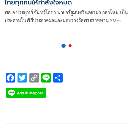
ไทยทุกคนให้กำลังใจหมด
พล.อ.ประยุทธ์ จันทร์โอชา นายกรัฐมนตรีและรมว.กลาโหม เป็น
ประธานในพิธีประกาศผลและมอบรางวัลพระราชทาน SMEs
Excellence Awards 2021
F
T
C
Li
S
ac
wi
o
n
h
e
tt
p
e
ar
b
er
y
e
o
Li
o
n