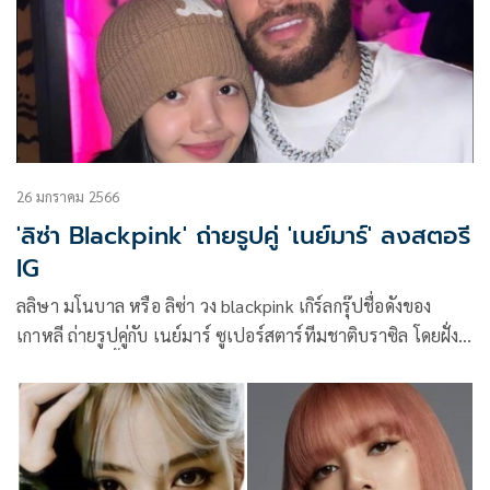
26 มกราคม 2566
'ลิซ่า Blackpink' ถ่ายรูปคู่ 'เนย์มาร์' ลงสตอรี
IG
ลลิษา มโนบาล หรือ ลิซ่า วง blackpink เกิร์ลกรุ๊ปชื่อดังของ
เกาหลี ถ่ายรูปคู่กับ เนย์มาร์ ซูเปอร์สตาร์ทีมชาติบราซิล โดยฝั่ง
สาวเจ้าลงรูปนี้ในสตอรี่ อินสตาแกรม พร้อมเเท็กดาวยิงเเซมบ้า
ไปด้วย ขณะที่ฝ่ายชายก็ขึ้นรูปในสตอรี่ไอจีเช่นกัน