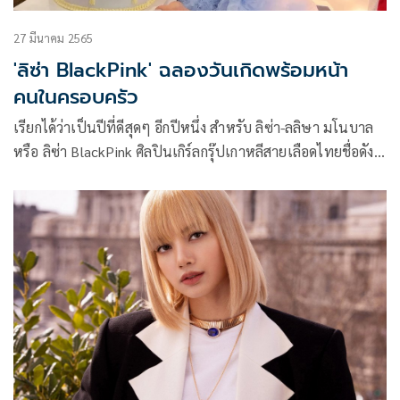
27 มีนาคม 2565
'ลิซ่า BlackPink' ฉลองวันเกิดพร้อมหน้า
คนในครอบครัว
เรียกได้ว่าเป็นปีที่ดีสุดๆ อีกปีหนึ่ง สำหรับ ลิซ่า-ลลิษา มโนบาล
หรือ ลิซ่า BlackPink ศิลปินเกิร์ลกรุ๊ปเกาหลีสายเลือดไทยชื่อดัง
ระดับโลก เพราะหลังจากที่ไม่ได้กลับมาประเทศไทยนานกว่า 3 ปี
ปีนี้เจ้าตัวก็ได้บินกลับมาบ้านเกิดเพื่อฉลองวันคล้ายวันเกิดพร้อม
หน้าพร้อมตากับครอบครัว