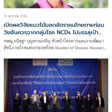
11 มกราคม 2565
เปิดผลวิจัยแนวโน้มลดอัตราคนไทยตายก่อน
วัยอันควรจากกลุ่มโรค NCDs ไม่บรรลุเป้า
SDGs ภายในปี 2573 “มะเร็ง” ครองแชมป์
ทพญ.กนิษฐา บุญธรรมเจริญ หัวหน้าโครงการแผนงานพัฒนา
เสียชีวิตสูงอันดับ 1
ดัชนีภาระโรคแห่งประเทศไทย (Burden of Disease Research
Program Thailand :BOD Thailand)