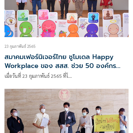
23 กุมภาพันธ์ 2565
สมาคมเฟอร์นิเจอร์ไทย ชูโมเดล Happy
Workplace ของ สสส. ช่วย 50 องค์กร
ธุรกิจพ้นวิกฤตโควิด-19 เชื่อมแนวคิด
เมื่อวันที่ 23 กุมภาพันธ์ 2565 ที่โ…
Happy Money เพิ่มรายได้พนักงาน ส่งผล
ความสุขเพิ่มขึ้นทุกมิติ เตรียมผุดชุดความรู้
มุ่งขยายผลองค์กรแห่งความสุขทั่วประเทศ