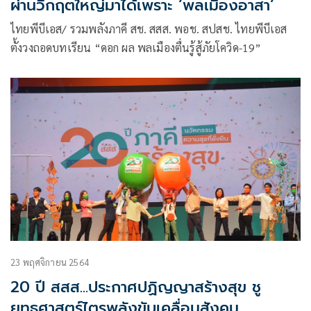
ผ่านวิกฤตใหญ่มาได้เพราะ ‘พลเมืองอาสา’
ไทยพีบีเอส/ รวมพลังภาคี สช. สสส. พอช. สปสช. ไทยพีบีเอส
ตั้งวงถอดบทเรียน “ดอก ผล พลเมืองตื่นรู้สู้ภัยโควิด-19”
23 พฤศจิกายน 2564
20 ปี สสส...ประกาศปฏิญญาสร้างสุข ชู
ยุทธศาสตร์ไตรพลังขับเคลื่อนสังคม