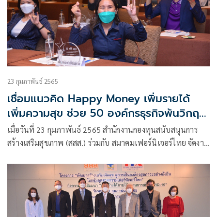
23 กุมภาพันธ์ 2565
เชื่อมแนวคิด Happy Money เพิ่มรายได้
เพิ่มความสุข ช่วย 50 องค์กรธุรกิจพ้นวิกฤต
โควิด-19
เมื่อวันที่ 23 กุมภาพันธ์ 2565 สำนักงานกองทุนสนับสนุนการ
สร้างเสริมสุขภาพ (สสส.) ร่วมกับ สมาคมเฟอร์นิเจอร์ไทย จัดงาน
“สุขสร้างได้ ภายใต้สถานการณ์โควิด-19”