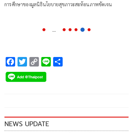
การศึกษาของมูลนิธินโยบายสุขภาวะสะท้อนภาพชัดเจน
...
F
T
C
Li
S
ac
wi
o
n
h
e
tt
p
e
ar
b
er
y
e
o
Li
o
n
k
k
NEWS UPDATE