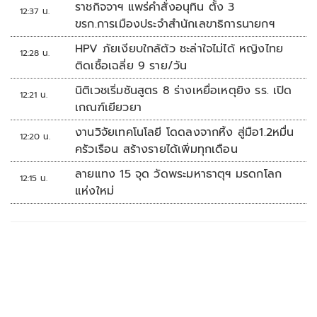
ราชกิจจาฯ แพร่คำสั่งอนุทิน ตั้ง 3
12:37 น.
ขรก.การเมืองประจำสำนักเลขาธิการนายกฯ
HPV ภัยเงียบใกล้ตัว ชะล่าใจไม่ได้ หญิงไทย
12:28 น.
ติดเชื้อเฉลี่ย 9 ราย/วัน
นิติเวชเริ่มชันสูตร 8 ร่างเหยื่อเหตุยิง รร. เปิด
12:21 น.
เกณฑ์เยียวยา
งานวิจัยเทคโนโลยี โดดลงจากหิ้ง สู่มือ1.2หมื่น
12:20 น.
ครัวเรือน สร้างรายได้เพิ่มทุกเดือน
ลายแทง 15 จุด วัดพระมหาธาตุฯ มรดกโลก
12:15 น.
แห่งใหม่