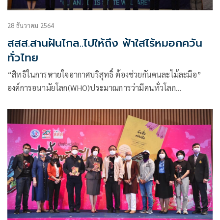
28 ธันวาคม 2564
สสส.สานฝันไกล..ไปให้ถึง ฟ้าใสไร้หมอกควัน
ทั่วไทย
“สิทธิในการหายใจอากาศบริสุทธิ์ ต้องช่วยกันคนละไม้ละมือ”
องค์การอนามัยโลก(WHO)ประมาณการว่ามีคนทั่วโลก
จำนวน7ล้านคน/ปี