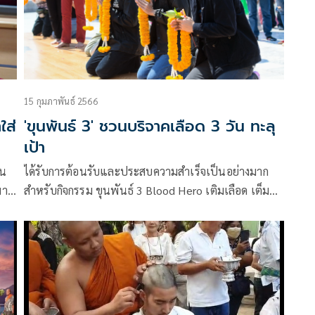
15 กุมภาพันธ์ 2566
ใส่
'ขุนพันธ์ 3' ชวนบริจาคเลือด 3 วัน ทะลุ
เป้า
ได้รับการต้อนรับและประสบความสำเร็จเป็นอย่างมาก
มา
สำหรับกิจกรรม ขุนพันธ์ 3 Blood Hero เติมเลือด เต็ม
อ
ศรัทธา 3 ล้านซีซี ที่ บริษัท สหมงคลฟิล์ม อินเตอร์
เนชั่นแนล จำกัด จัดขึ้นร่วมกับ ศูนย์บริการโลหิตแห่งชาติ
ห้
สภากาชาดไทย และ บริษัท ไทยประกันชีวิต จำกัด
(มหาชน) พร้อมด้วย สายการบินไทยเวียตเจ็ท, บริษัท
เมเจอร์ ซีนีเพล็กซ์ กรุ้ป จำกัด (มหาชน) และ บริษัท เอส
เอฟ คอร์ปอเรชั่น จำกัด (มหาชน) เพื่อเชิญชวนให้พี่น้อง