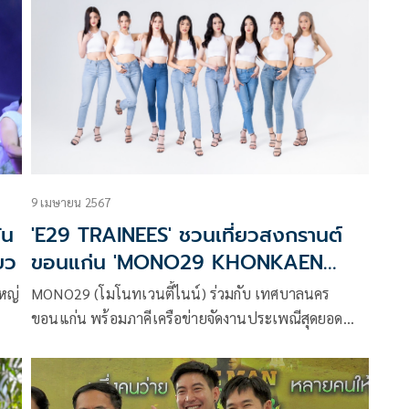
โน่ ภาคิน และ ริชชี่ อรเณศ
9 เมษายน 2567
ัน
'E29 TRAINEES' ชวนเที่ยวสงกรานต์
ยว
ขอนแก่น 'MONO29 KHONKAEN
SONGKRAN WET&FUN 2024'
ใหญ่
MONO29 (โมโนทเวนตี้ไนน์) ร่วมกับ เทศบาลนคร
ขอนแก่น พร้อมภาคีเครือข่ายจัดงานประเพณีสุดยอด
สงกรานต์อีสาน เทศกาลดอกคูนเสียงแคนและถนนข้าว
ิด
เหนียว ประจำปี 2567 ภายใต้แนวคิด “สาดถึงแก่น”
พร้อมชวนประชาชนร่วมสนุก 8-15 เมษายนนี้