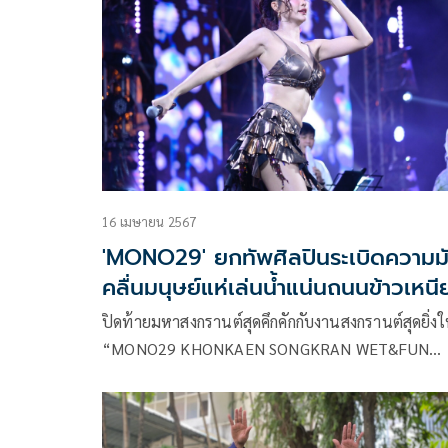
เป็นจำนวนมาก
16 เมษายน 2567
'MONO29' ยกทัพศิลปินระเบิดความม
คลื่นมนุษย์แห่เล่นน้ำแน่นถนนข้าวเหนี
ปิดท้ายมหาสงกรานต์สุดคึกคักกับงานสงกรานต์สุดยิ่ง
“MONO29 KHONKAEN SONGKRAN WET&FUN
2024” โดย “MONO29” ร่วมกับ “เทศบาลนคร
ขอนแก่น” จัดงานสงกรานต์สุดเดือดยกทัพศิลปินระเบ
ความมันส์ 3 วันจัดเต็ม