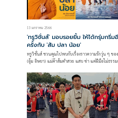
13 มกราคม 2566
'ทรูวิชั่นส์' มอบรอยยิ้ม ให้ได้กรุ่มกริ่มอ
ครั้งกับ 'ส้ม ปลา น้อย'
ทรูวิชั่นส์ ชวนคุณไปพบกับเรื่องราวความรักวุ่น ๆ ของ
(อุ้ม อิษยา) แม่ค้าส้มตำสวย แสบ ซ่า แต่ฝีมือไม่ธรร
กับหนุ่มเกษตรกร หน้าใสใจซื่อ น้อย (โตโน่ ภาคิน) ที
สาวคนนี้ อ่อนโยนอยู่ตลอดเวลา แถมยังคิดสานสัมพัน
หวังเปิดประตูหัวใจของแม่ค้าส้มตำด้วย ข้าวจี่รูปหัวใ
ฝากทุกครั้งที่เจอ