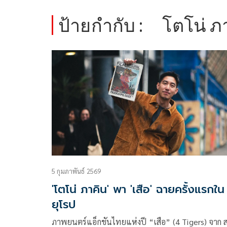
ป้ายกำกับ :
โตโน่ ภ
5 กุมภาพันธ์ 2569
'โตโน่ ภาคิน' พา 'เสือ' ฉายครั้งแรกใน
ยุโรป
ภาพยนตร์แอ็กชันไทยแห่งปี “เสือ” (4 Tigers) จาก 