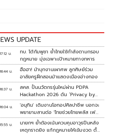
EWS UPDATE
ทบ. โต้กัมพูชา ย้ำไทยใช้กำลังตามกรอบ
17:12 น.
กฎหมาย มุ่งเฉพาะเป้าหมายทางทหาร
ฮือฮา! ม้าบุกงานเผาศพ ลูกศิษย์ร่วม
16:44 น.
อาลัยครูฝึกสอนม้าแสดงเมืองอ่างทอง
สคส. ปั้นนวัตกรรุ่นใหม่ผ่าน PDPA
16:37 น.
Hackathon 2026 ดัน ‘Privacy by
Design for all’ สู่โซลูชันคุ้มครอง
'อนุทิน' เดินงานโอทอปศิลปาชีพ บอกจะ
16:04 น.
ข้อมูลส่วนบุคคลที่ใช้ได้จริง
พยายามสานต่อ 'ไทยช่วยไทยพลัส เฟส
2'
นายกฯ ย้ำต้องเน้นควบคุมอาวุธปืนหลัง
15:55 น.
เหตุกราดยิง แก้กฎหมายให้เข้มงวด ตั้ง