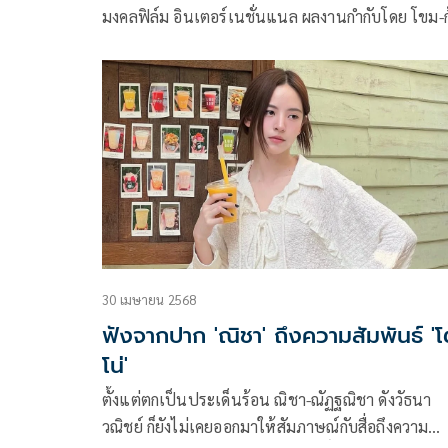
มงคลฟิล์ม อินเตอร์เนชั่นแนล ผลงานกำกับโดย โขม-ก้อง
เกียรติ โขมศิริ ประเดิมฉาย European Premiere ใน
เทศกาลหนังระดับแนวหน้าของโลกอย่าง เทศกาล
ภาพยนตร์นานาชาติรอตเทอร์ดัม ครั้งที่ 55 (2026
International Film Festival Rotterdam –
#IFFR2026) ซึ่งจัดขึ้นระหว่างวันที่ 29 มกราคม – 8
กุมภาพันธ์นี้ ที่ประเทศเนเธอร์แลนด์
30 เมษายน 2568
ฟังจากปาก 'ณิชา' ถึงความสัมพันธ์ '
โน่'
ตั้งแต่ตกเป็นประเด็นร้อน ณิชา-ณัฏฐณิชา ดังวัธนา
วณิชย์ ก็ยังไม่เคยออกมาให้สัมภาษณ์กับสื่อถึงความ