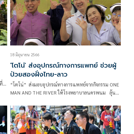
18 มิถุนายน 2566
'โตโน่' ส่งอุปกรณ์ทางการแพทย์ ช่วยผู้
ป่วยสองฝั่งไทย-ลาว
ี่
“โตโน่” ส่งมอบอุปกรณ์ทางการแพทย์จากกิจกรรม ONE
ดย
MAN AND THE RIVER ให้โรงพยาบาลนครพนม ลุ้น
งๆ
งานต่อเนื่องวิ่งข้ามโขงปลายปี
ีวิต