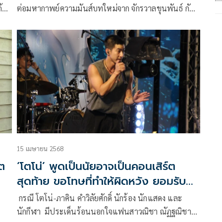
ต่อมหากาพย์ความมันส์บทใหม่จาก จักรวาลขุนพันธ์ กับ
ภาพยนตร์แอ็กชันไทยฟอร์มยักษ์แห่งปี เสือ (4 Tigers)
เรื่องราวแห่งวีรกรรมของเหล่าจอมโจรภาคกลางใน
ตำนานอย่าง เสือฝ้าย (เวียร์ ศุกลวัฒน์), เสือมเหศวร (มาริ
โอ้ เมาเร่อ), เสือใบ (เป้ อารักษ์) และ เสือดำ (โตโน่ ภาคิ
น) ก่อนจะมาเป็นคู่ต่อกรตัวฉกาจของ ขุนพันธ์ มือปราบ
ระดับพระกาฬจากภาพยนตร์ไตรภาคสุดเข้มข้น
15 เมษายน 2568
โต
‘โตโน่’ พูดเป็นนัยอาจเป็นคอนเสิร์ต
สุดท้าย ขอโทษที่ทำให้ผิดหวัง ยอมรับ
เป็นคนผิด ขอเสียงแฟนคลับส่งให้
กรณี โตโน่-ภาคิน คำวิลัยศักดิ์ นักร้อง นักแสดง และ
’ณิชา’
นักกีฬา มีประเด็นร้อนนอกใจแฟนสาวณิชา ณัฏฐณิชา