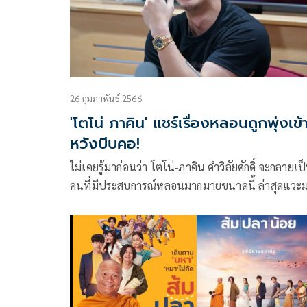
26 กุมภาพันธ์ 2566
'โตโน่ ภาคิน' แชร์เรื่องหลอนถูกพุ่งเข้า
หวังบีบคอ!
ไม่เคยรู้มาก่อนว่า โตโน่-ภาคิน คำวิลัยศักดิ์ จะกลายเป็น
คนที่มีประสบการณ์หลอนมากมายขนาดนี้ ล่าสุดแวะ
รายการสุดฮอตอย่าง อังคารคลุมโปง ทาง EFM94 เพื่
โปรโมทภาพยนตร์ขุนพันธ์ 3 พร้อมมานั่งแชร์
ประสบการณ์หลอนและเรื่องราวลี้ลับที่ชวนขนหัวลุกใ
ฟังถึง 3 เรื่องด้วยกัน!