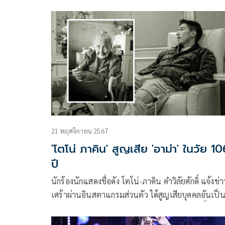
สัมพันธ์ กับโตโน่-ภาคิน คำวิลัยศักดิ์ ที่คบหากันมากว่า
ปี ว่าจะไปต่อหรือพอแค่นี้ โดยสาเหตุของปัญหาที่เกิด
มาจากที่ทางหนุ่มโตโน่ได้แอบนอกใจไปกิ๊กกับ มายด์ อดีต
ผู้ช่วยผู้จัดการ จนแฟนเก่าของมายด์จับได้ และงัดหลัก
ฐานทั้งแชทและคลิปเสียงกล้องหน้ารถออกมาแฉอย่า
เนื่อง
21 พฤศจิกายน 2567
'โตโน่ ภาคิน' สูญเสีย 'อาม่า' ในวัย 10
ปี
นักร้องนักแสดงชื่อดัง โตโน่-ภาคิน คำวิลัยศักดิ์ แจ้งข่า
เศร้าผ่านอินสตาแกรมส่วนตัว ได้สูญเสียบุคคลอันเป็
ที่รักของครอบครัวไปอย่างไม่มีวันกลับ โดยงานนี้เหล่า
แฟนคลับต่างส่งกำลังใจให้หนุ่มโตโน่และครอบครัวกั