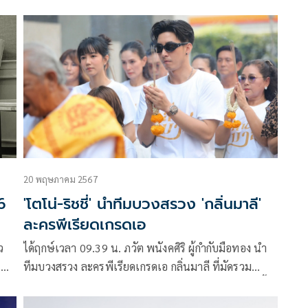
 7
ดังวัธนาวณิชย์ ที่แอบกุ๊กกิ๊กกับผู้
ขึ้น
งต่อ
20 พฤษภาคม 2567
6
'โตโน่-ริชชี่' นำทีมบวงสรวง 'กลิ่นมาลี'
ละครพีเรียดเกรดเอ
ว
ได้ฤกษ์เวลา 09.39 น. ภวัต พนังคศิริ ผู้กำกับมือทอง นำ
น
ทีมบวงสรวง ละครพีเรียดเกรดเอ กลิ่นมาลี ที่มัดรวม
ท็อปสตาร์หลากรุ่น มาประชันฝีมือล้นหลาม โดยเรื่องนี้
น
เป็นการหวนคืนจอ ประกบคู่กันอีกครั้ง ของคู่พระนาง โต