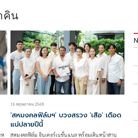
าคิน
N
16 พฤษภาคม 2568
'สหมงคลฟิล์มฯ' บวงสรวง 'เสือ' เดือด
แน่ปลายปีนี้
สห
สหมงคลฟิล์ม อินเตอร์เนชั่นแนล พร้อมเดินหน้าสาน