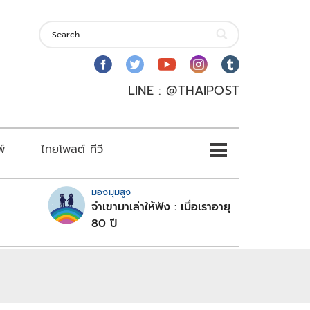
LINE : @THAIPOST
พ์
ไทยโพสต์ ทีวี
มองมุมสูง
จำเขามาเล่าให้ฟัง : เมื่อเราอายุ
80 ปี