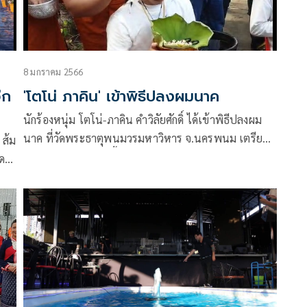
ชาวไทยร่วมสร้างปรากฏการณ์พลังแห่งการให้กับการร่วม
บริจาคโลหิตเพื่อชาติโดยส่งต่อให้กับศูนย์บริการโลหิต
แห่งชาติ สภากาชาดไทย
8 มกราคม 2566
ีก
'โตโน่ ภาคิน' เข้าพิธีปลงผมนาค
นักร้องหนุ่ม โตโน่-ภาคิน คำวิลัยศักดิ์ ได้เข้าพิธีปลงผม
นาค ที่วัดพระธาตุพนมวรมหาวิหาร จ.นครพนม เตรียม
 ส้ม
อุปสมบทในวันพรุ่งนี้ (9 มค) เพื่อตอบแทนน้ำใจของคน
มดา
ไทยและลาว ที่ช่วยกันบริจาคเงินจัดซื้ออุปกรณ์การแพทย์
่มอง
ธ์
จมา