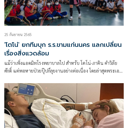
25 กันยายน 2565
'โตโน่' ยกทีมบุก ร.ร.ขามแก่นนคร แลกเปลี่ยน
เรื่องสิ่งแวดล้อม
แม้ว่าเพิ่งแอดมิทโรงพยาบาลไป สำหรับ โตโน่-ภาคิน คำวิลัย
ศักดิ์ แต่พอหายป่วยปุ๊ปก็ลุยงานอย่างต่อเนื่อง โดยล่าสุดพระเอก
หนุ่มพร้อมเพื่อนศิลปิน อาทิ เก๋ ชลลดา, ลุลา, ลำเพลิน วงศกร,
ไนท์ cnx,แชมป์ SDF,ฟิลิปส์ และ มอส เดอะเฟส พร้อมด้วย
จักรพันธ์ พรใส และทีม RisingStar Academy