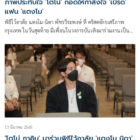
ภาพประทับใจ 'โตโน่' กอดให้กำลังใจ 'เบิร์ด'
แฟน 'แตงโม'
พิธีไว้อาลัย แตงโม-นิดา พัชรวีระพงษ์ ที่ คริสตจักรเสรีภาพ
กรุงเทพ ในวันสุดท้าย มีเพื่อนในวงการบันเทิงมาร่วมงานเป็น
จำนวนมาก รวมถึงอดีตคนรัก โตโน่-ภาคิน คำวิลัยศักดิ์ ที่ได้มา
ร่วมส่งแตงโมเป็นครั้งสุดท้ายเช่นกัน
13 มีนาคม 2565
'โตโน่ ภาคิน' มาร่วมพิธีไว้อาลัย 'แตงโม นิดา'