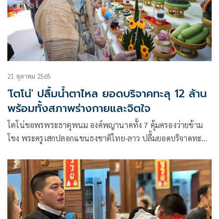
21 ตุลาคม 2565
'โตโน่' ปลื้มน้ำตาไหล ยอดบริจาคทะลุ 12 ล้าน
พร้อมทั้งสภาพร่างกายและจิตใจ
โตโน่ขอพรพระธาตุพนม องค์พญานาคทั้ง 7 คุ้มครองว่ายข้าม
โขง พระครูเสกปลอกแขนธงชาติไทย-ลาว ปลื้มยอดบริจาดทะลุ
12 ล้าน