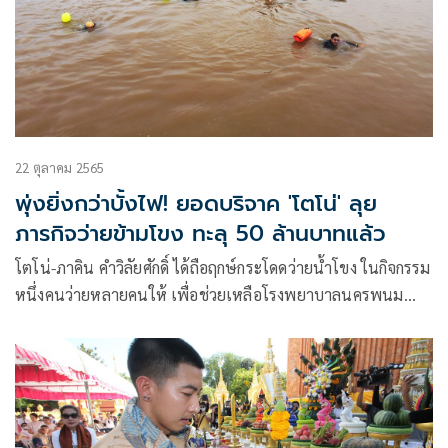
22 ตุลาคม 2565
พุ่งยิ่งกว่าบั้งไฟ! ยอดบริจาค 'โตโน่' ลุย
ภารกิจว่ายข้ามโขง ทะลุ 50 ล้านบาทแล้ว
โตโน่-ภาคิน คำวิลัยศักดิ์ ได้ถือฤกษ์กระโดดว่ายน้ำโขง ในกิจกรรม
หนึ่งคนว่ายหลายคนให้ เพื่อช่วยเหลือโรงพยาบาลนครพนม
และโรงพยาบาลแขวงคำม่วน สปป.ลาว