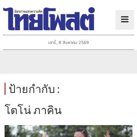
เสาร์, 8 สิงหาคม 2569
ป้ายกำกับ :
โตโน่ ภาคิน