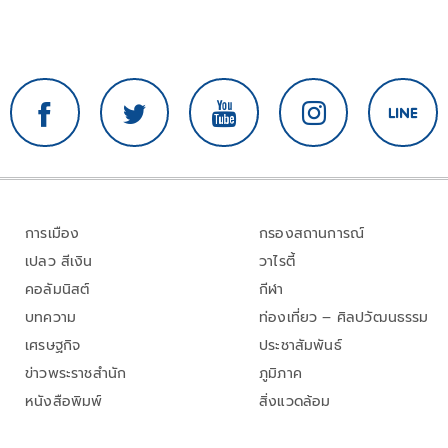
การเมือง
กรองสถานการณ์
เปลว สีเงิน
วาไรตี้
คอลัมนิสต์
กีฬา
บทความ
ท่องเที่ยว – ศิลปวัฒนธรรม
เศรษฐกิจ
ประชาสัมพันธ์
ข่าวพระราชสำนัก
ภูมิภาค
หนังสือพิมพ์
สิ่งแวดล้อม