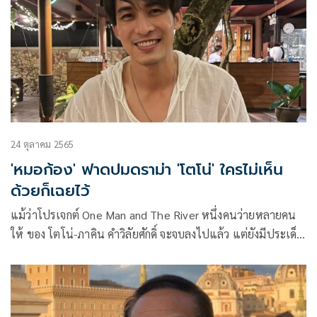
24 ตุลาคม 2565
'หมอก้อง' ฟาดปมดราม่า 'โตโน่' ใครไม่เห็น
ด้วยก็เฉยไว้
แม้ว่าโปรเจกต์ One Man and The River หนึ่งคนว่ายหลายคน
ให้ ของ โตโน่-ภาคิน คำวิลัยศักดิ์ จะจบลงไปแล้ว แต่ยังมีประเด็น
มาให้พูดถึงอย่างต่อเนื่องในโลกโซเซียล ล่าสุด หมอก้อง หรือ
นพ.สรวิชญ์ สุบุญ ก็ได้ออกมาพูดถึงเรื่องดังกล่าวเช่นกัน โดยได้
โพสต์ข้อความว่า