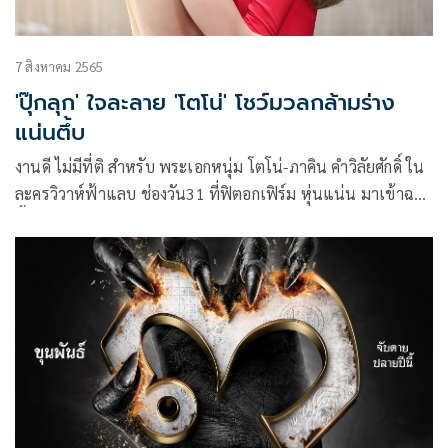
7 สิงหาคม 2565
'ปุ๊กลุก' ใจละลาย 'โตโน่' โชว์มวลกล้ามร่าง
แน่นตึ้บ
งานดี ไม่มีที่ติ สำหรับ พระเอกหนุ่ม โตโน่-ภาคิน คำวิลัยศักดิ์ ใน
ละครวิวาห์ฟ้าแลบ ช่องวัน31 ที่ฟิตอกเฟิร์ม หุ่นแน่น มาเข้าฉาก
นี้เป็นพิเศษ เพราะต้องโชว์มวลกล้ามในร่างกาย ให้นางเอกสาว
ปุ๊กลุก-ฝนทิพย์ วัชรตระกูล ได้จ้องเป็นอาหารตา เพราะเป็นตอน
ที่ ลลิล (ปุ๊กลุก) ตื่นมาด้วยอาการแฮงก์หนัก แต่พอได้เห็น ปกป้อง
(โตโน่) ออกกำลังกาย วาดลีลาแม่ไม้มวยไทย อวดกล้ามแน่น ทำ
เอาลลิลถึงกับตะลึง จ้องตาค้าง หายแฮงค์เลยทีเดียว