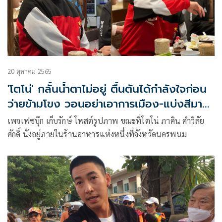
20 ตุลาคม 2565
'โตโน่' กลั้นน้ำตาไม่อยู่ ตื้นตันได้กำลังใจก่อน
ว่ายข้ามโขง วอนอย่าเอาการเมือง-แบ่งสีมา
เกี่ยว
เพจเฟซบุ๊ก เก็บรักษ์ โพสต์รูปภาพ ขณะที่โตโน่ ภาคิน คำวิลัย
ศักดิ์ นั่งอยู่ภายในร้านอาหารแห่งหนึ่งที่จังหวัดนครพนม