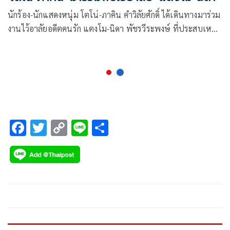
นักร้อง-นักแสดงหนุ่ม โตโน่-ภาคิน คำวิลัยศักดิ์ ได้เดินทางมาร่วม
งานไว้อาลัยอดีตคนรัก แตงโม-นิดา พัชรวีระพงษ์ ที่ประสบเหตุ
พลัดตกจากเรือสปีดโบ๊ทจนจมแม่น้ำเจ้าพระยา ณ คริสตจักร
เสรีภาพกรุงเทพ เขตสะพานสูง ในคืนสุดท้ายโดยไม่ได้ให้
สัมภาษณ์ใดๆ กับสื่อมวลชน
F
T
C
Li
S
ac
wi
o
n
h
e
tt
p
e
ar
b
er
y
e
o
Li
o
n
k
k