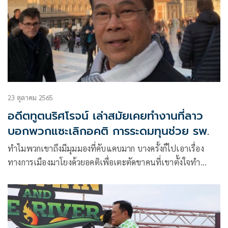
23 ตุลาคม 2565
อดีตทูตนริศโรจน์ เล่าสมัยเคยทำงานที่ลาว
บอกพวกแซะเลิกอคติ การระดมทุนช่วย รพ.
ทำไมพวกเขาถึงมีมุมมองที่คับแคบมาก บางครั้งก็ไปเอาเรื่อง
ทางการเมืองมาโยงด้วยอคติเพื่อเตะตัดขาคนที่เขาตั้งใจทำ
กิจกรรมเพื่อช่วยเหลือคนอื่น วางอัตตาและอคติกันลงบ้างเถอะ
ครับ โลกจะสวยงามยิ่งขึ้น