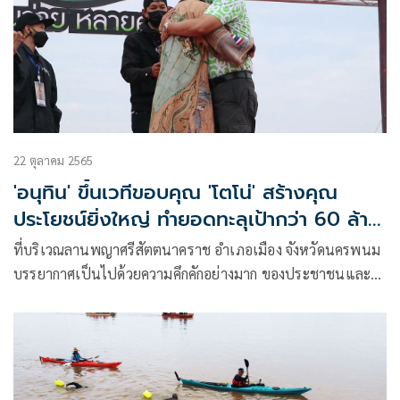
22 ตุลาคม 2565
'อนุทิน' ขึ้นเวทีขอบคุณ 'โตโน่' สร้างคุณ
ประโยชน์ยิ่งใหญ่ ทำยอดทะลุเป้ากว่า 60 ล้าน
บาท
ที่บริเวณลานพญาศรีสัตตนาคราช อำเภอเมือง จังหวัดนครพนม
บรรยากาศเป็นไปด้วยความคึกคักอย่างมาก ของประชาชนและ
นักท่องเที่ยวที่เดินทางมาร่วมกับนายชาญชัย คงทัน รองผู้ว่า
ราชการจังหวัดนครพนมรักษาราชการแทนผู้ว่าราชการจังหวัด
นครพนม นางสุดลมโชย คำวิลัยศักดิ์ (แม่โตโน่)