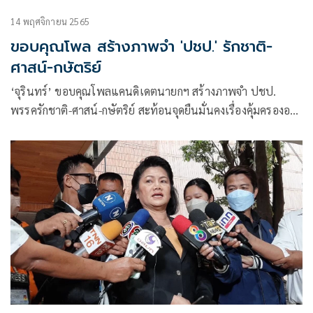
14 พฤศจิกายน 2565
ขอบคุณโพล สร้างภาพจำ 'ปชป.' รักชาติ-
ศาสน์-กษัตริย์
‘จุรินทร์’ ขอบคุณโพลแคนดิเดตนายกฯ สร้างภาพจำ ปชป.
พรรครักชาติ-ศาสน์-กษัตริย์ สะท้อนจุดยืนมั่นคงเรื่องคุ้มครององค์
ประมุข และเชื่อมั่นนำประเทศพ้นวิกฤติเศรษฐกิจได้