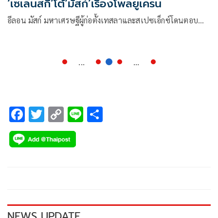
‘เซเลนสกี’โต้‘มัสก์’เรื่องโพลยูเครน
อีลอน มัสก์ มหาเศรษฐีผู้ก่อตั้งเทสลาและสเปซเอ็กซ์โดนตอบ…
...
...
F
T
C
Li
S
ac
wi
o
n
h
e
tt
p
e
ar
b
er
y
e
o
Li
o
n
k
k
NEWS UPDATE