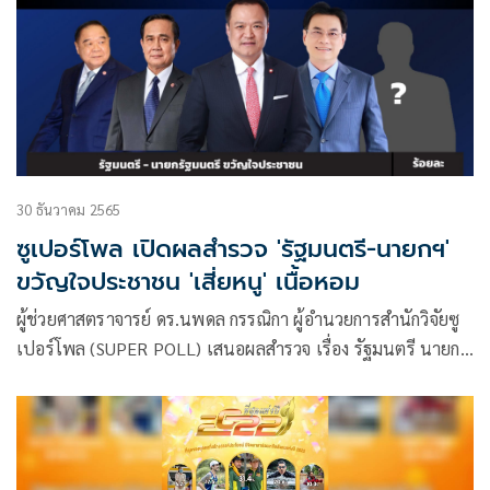
30 ธันวาคม 2565
ซูเปอร์โพล เปิดผลสำรวจ 'รัฐมนตรี-นายกฯ'
ขวัญใจประชาชน 'เสี่ยหนู' เนื้อหอม
ผู้ช่วยศาสตราจารย์ ดร.นพดล กรรณิกา ผู้อำนวยการสำนักวิจัยซู
เปอร์โพล (SUPER POLL) เสนอผลสำรวจ เรื่อง รัฐมนตรี นายกฯ
ขวัญใจประชาชน กรณีศึกษาประชาชนทุกสาขาอาชีพทั่ว
ประเทศ ดำเนินโครงการทั้งการวิจัยเชิงปริมาณ