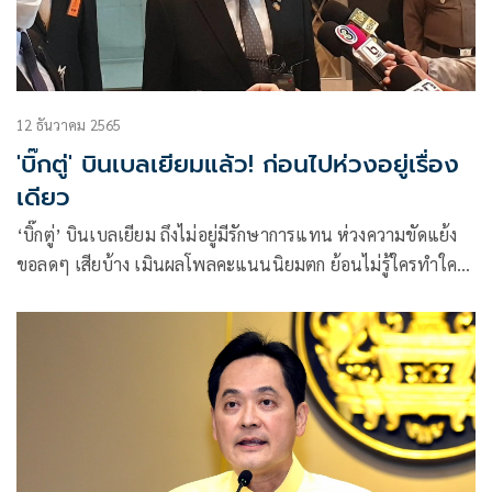
12 ธันวาคม 2565
'บิ๊กตู่' บินเบลเยียมแล้ว! ก่อนไปห่วงอยู่เรื่อง
เดียว
‘บิ๊กตู่’ บินเบลเยียม ถึงไม่อยู่มีรักษาการแทน ห่วงความขัดแย้ง
ขอลดๆ เสียบ้าง เมินผลโพลคะแนนนิยมตก ย้อนไม่รู้ใครทำใคร
ตอบ เรื่องความชัดเจนการเมือง กลับมาค่อยว่ากัน