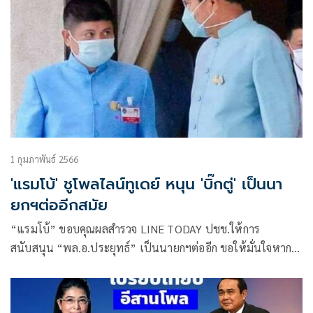
1 กุมภาพันธ์ 2566
'แรมโบ้' ชูโพลไลน์ทูเดย์ หนุน 'บิ๊กตู่' เป็นนา
ยกฯต่ออีกสมัย
“แรมโบ้” ขอบคุณผลสำรวจ LINE TODAY ปชช.ให้การ
สนับสนุน “พล.อ.ประยุทธ์” เป็นนายกฯต่ออีก ขอให้มั่นใจหาก
กลับมาทำหน้าที่อีกจะทำให้ดีที่สุดเพื่อประเทศชาติ บ้านเมือง
ต่างกับบางพรรคที่ประกาศหากชนะเลือกตั้งจะพาคนในตระกูล
กลับประเทศ