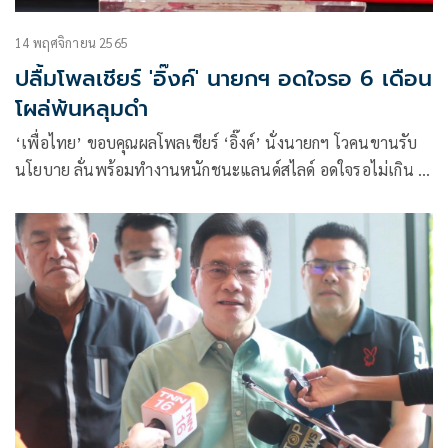
14 พฤศจิกายน 2565
ปลื้มโพลเชียร์ 'อิ๊งค์' นายกฯ อดใจรอ 6 เดือน
โผล่พ้นหลุมดำ
‘เพื่อไทย’ ขอบคุณผลโพลเชียร์ ‘อิ๊งค์’ นั่งนายกฯ โวคนขานรับ
นโยบาย ลั่นพร้อมทำงานหนักชนะแลนด์สไลด์ อดใจรอไม่เกิน 6
เดือน ออกจากหลุมดำ