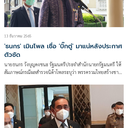
13 ธันวาคม 2565
'ธนกร' เมินโพล เชื่อ 'บิ๊กตู่' มาแน่หลังประกาศ
ตัวชัด
นายธนกร วังบุญคงชนะ รัฐมนตรีประจำสำนักนายกรัฐมนตรี ให้
สัมภาษณ์กรณีผลสำรวจนิด้าโพล​ระบุว่า​ พรรครวมไทยสร้างชาติ
(รทสช.) และพล.อ.ประยุทธ์ จันทร์โอชา