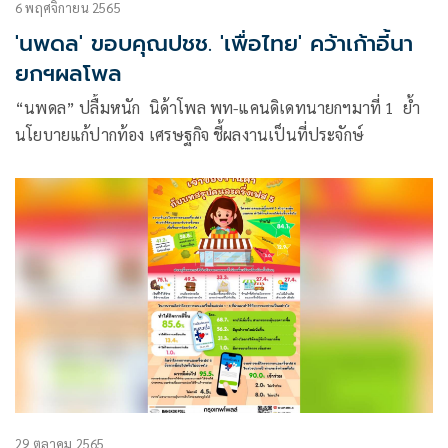
6 พฤศจิกายน 2565
'นพดล' ขอบคุณปชช. 'เพื่อไทย' คว้าเก้าอี้นา
ยกฯผลโพล
“นพดล” ปลื้มหนัก นิด้าโพล พท-แคนดิเดทนายกฯมาที่ 1 ย้ำ
นโยบายแก้ปากท้อง เศรษฐกิจ ชี้ผลงานเป็นที่ประจักษ์
29 ตุลาคม 2565