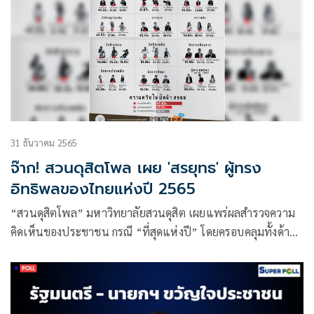
31 ธันวาคม 2565
จ๊าก! สวนดุสิตโพล เผย 'สรยุทธ' ผู้ทรง
อิทธิพลของไทยแห่งปี 2565
“สวนดุสิตโพล” มหาวิทยาลัยสวนดุสิต เผยแพร่ผลสำรวจความ
คิดเห็นของประชาชน กรณี “ที่สุดแห่งปี” โดยครอบคลุมทั้งด้าน
การเมือง เศรษฐกิจ