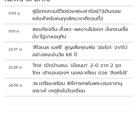
คู่มือทบทวนชีวิตช่วงพระเสาร์จร(7)เดินถอย
0:03 น.
หลังสำหรับคนทุกลัคนาราศีตอนที่2
สอบท้องถิ่น-ฮั้วสว.-ผลงานไม่ออก บั่นทอนเชื่อ
0:01 น.
มั่น'รัฐบาลอนุทิน'
'ลิโอเนล เมสซี' สูญเสียคุณพ่อ 'ฮอร์เก' จากไป
22:37 น.
อย่างสงบในวัย 68 ปี
'ไทย' เปิดบ้านชนะ 'เมียนมา' 2-0 จาก 2 จุด
22:26 น.
โทษ เข้ารอบรองฯ บอลอาเซียน ดวล 'สิงคโปร์'
วธ.เตรียมพร้อม พิธีการศพในพระบรมราชานุ
20:59 น.
เคราะห์ เหตุยิงในโรงเรียน