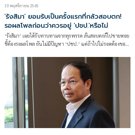
10 พฤศจิกายน 2565
'รังสิมา' ยอมรับเป็นครั้งแรกที่กลัวสอบตก!
รอผลโพลก่อนว่าควรอยู่ 'ปชป.'หรือไม่
‘รังสิมา’ เผยได้รับทาบทามจากทุกพรรค ลั่นสอบตกก็ไปขายหอย
ชี้ต้องรอผลโพล ยันไม่มีปัญหา ‘ปชป.’ แต่ถ้าไปไม่รอดต้องขอ
ออกก่อน บอกยังไม่คุย ‘พิมพ์ภัทรา’ เชื่อทุกคนที่ย้ายมีเหตุผล