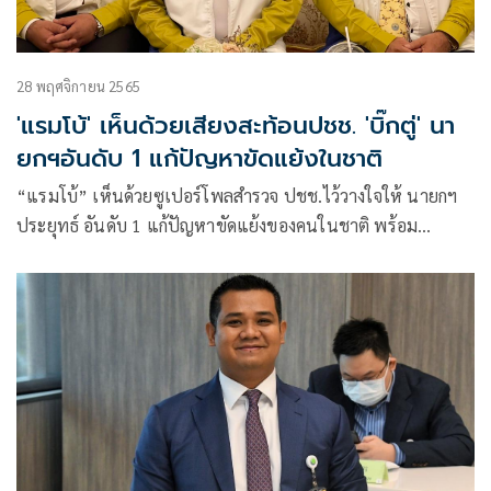
28 พฤศจิกายน 2565
'แรมโบ้' เห็นด้วยเสียงสะท้อนปชช. 'บิ๊กตู่' นา
ยกฯอันดับ 1 แก้ปัญหาขัดแย้งในชาติ
“แรมโบ้” เห็นด้วยซูเปอร์โพลสำรวจ ปชช.ไว้วางใจให้ นายกฯ
ประยุทธ์ อันดับ 1 แก้ปัญหาขัดแย้งของคนในชาติ พร้อม
สนับสนุนรัฐบาลทำงาน ขอกลุ่มเห็นต่างฟังเสียงประชาชน อีกแค่
4 เดือน วอนหยุดเคลื่อนไหว