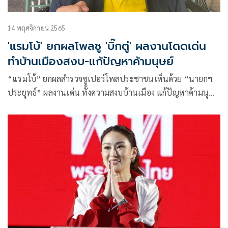
14 พฤศจิกายน 2565
'แรมโบ้' ยกผลโพลชู 'บิ๊กตู่' ผลงานโดดเด่น
ทำบ้านเมืองสงบ-แก้ปัญหาค้ามนุษย์
“แรมโบ้” ยกผลสำรวจซูเปอร์โพลประชาชนเห็นด้วย “นายกฯ
ประยุทธ์” ผลงานเด่น ทั้งความสงบบ้านเมือง แก้ปัญหาค้ามนุษย์
ทำให้เห็นนายกฯมีความตั้งใจจริงในการแก้ไขปัญหา ขอ
ประชาชนเชื่อมั่น อย่าฟังข่าวสารเท็จ