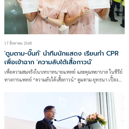
17 สิงหาคม 2568
'ตูมตาม-บิ๊นท์' นำทีมนักแสดง เรียนทำ CPR
เพื่อเข้าฉาก 'ความลับใต้เสื้อกาวน์'
เพื่อความสมจริงในบทบาทนายแพทย์ และคุณพยาบาล ในซีรีย์
ทางการแพทย์ “ความลับใต้เสื้อกาวน์” ตูมตาม-ยุทธนา เปื้อง
กลาง และ บิ๊นท์-สิรีธร ลีห์อร่ามวัฒน์ พร้อมทัพนักแสดงและทีม
งานได้เข้าร่วมกิจกรรมอบรมพิเศษเพื่อเรียนรู้วิธีการทำ CPR
(Cardiopulmonary Resuscitation) หรือการช่วยชีวิตขั้นพื้นฐาน