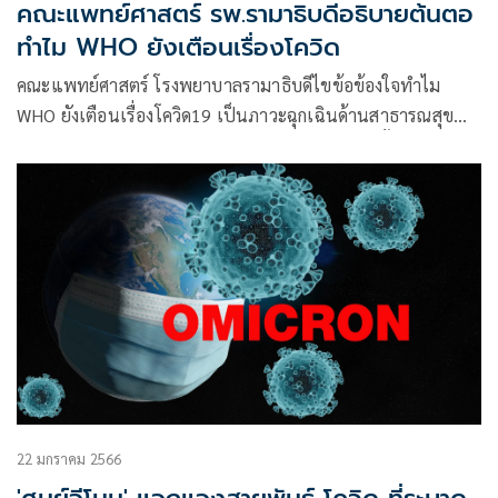
คณะแพทย์ศาสตร์ รพ.รามาธิบดีอธิบายต้นตอ
ทำไม WHO ยังเตือนเรื่องโควิด
คณะแพทย์ศาสตร์ โรงพยาบาลรามาธิบดีไขข้อข้องใจทำไม
WHO ยังเตือนเรื่องโควิด19 เป็นภาวะฉุกเฉินด้านสาธารณสุข
เหตุมาจากการกลายพันธุ์จำนวนมาก แต่ยังดีวัคซีนทั้งแบบฉีด
และกินเอาอยู่
22 มกราคม 2566