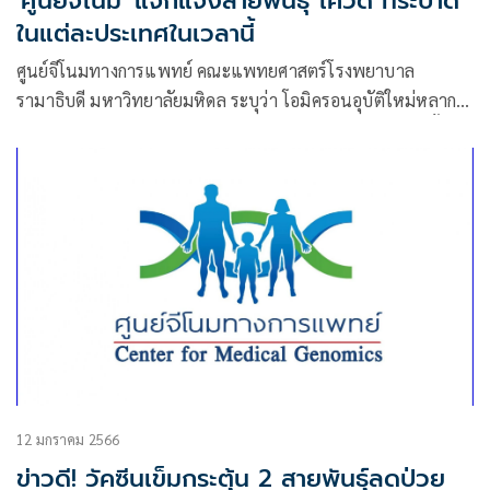
'ศูนย์จีโนม' แจกแจงสายพันธุ์ โควิด ที่ระบาด
ในแต่ละประเทศในเวลานี้
ศูนย์จีโนมทางการแพทย์ คณะแพทยศาสตร์โรงพยาบาล
รามาธิบดี มหาวิทยาลัยมหิดล ระบุว่า โอมิครอนอุบัติใหม่หลาก
หลายสายพันธุ์ย่อยได้เกิดการระบาดแพร่กระจายไปทั่วโลกตั้งแต่
ปลายปี 2565
12 มกราคม 2566
ข่าวดี! วัคซีนเข็มกระตุ้น 2 สายพันธุ์ลดป่วย