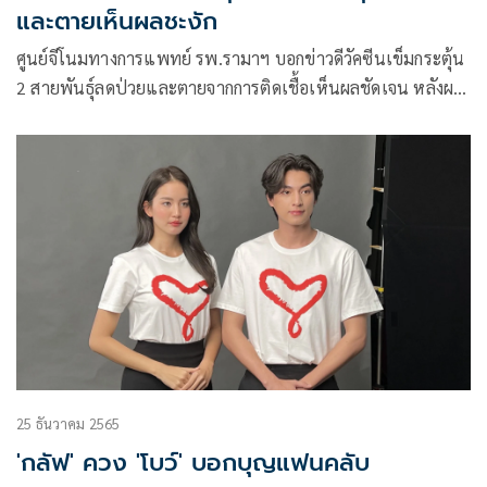
และตายเห็นผลชะงัก
ศูนย์จีโนมทางการแพทย์ รพ.รามาฯ บอกข่าวดีวัคซีนเข็มกระตุ้น
2 สายพันธุ์ลดป่วยและตายจากการติดเชื้อเห็นผลชัดเจน หลังผล
วิจัยในอิสราเอลที่ฉีดถึง 6 แสนคนลดอัตรานอน รพ.และตายถึง
กว่า 80%
25 ธันวาคม 2565
'กลัฟ' ควง 'โบว์' บอกบุญแฟนคลับ