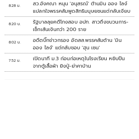
สว.อังคณา หนุน 'อนุสรณ์' ต้านมิน ออง ไลง์
8:28 น.
แปลกใจพรรคส้มพูดสิทธิมนุษยชนแต่กลับเงียบ
รัฐบาลลุยคดีโกงสอบ อปท. สาวถึงขบวนการ-
8:20 น.
เช็กเส้นเงินกว่า 200 ราย
อดีตบิ๊กข่าวกรอง อัดสส.พรรคส้มต้าน 'มิน
8:02 น.
ออง ไลง์' แต่กลับชอบ 'ฮุน เซน'
เปิดนาที ม.3 ก่อนก่อเหตุในโรงเรียน หยิบปืน
7:52 น.
จากตู้เสื้อผ้า ยิงปู่-ย่าคาบ้าน