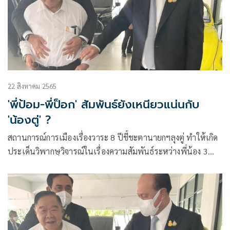
22 สิงหาคม 2565
'พี่ป้อม-พี่ป็อก' สัมพันธ์ยังเหนียวแน่นกับ
'น้องตู่' ?
สถานการณ์การเมืองเรื่องวาระ 8 ปีชี้ชะตานายกฯลุงตู่ ทำให้เกิด
ประเด็นวิพากษฺวิจารณ์ในเรื่องความสัมพันธ์ระหว่างพี่น้อง 3
ป.ว่ายังเหนียวแน่น หวานชื่นเหมือนเมื่อก่อนหรือเปล่า และ
เป็นไปตามที่ทั้งสามคนเคยยืนยันหลายครั้ง