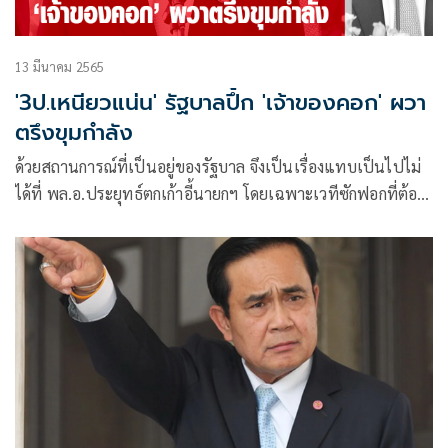
13 มีนาคม 2565
'3ป.เหนียวแน่น' รัฐบาลปึ้ก 'เจ้าของคอก' ผวา
ตรึงขุมกำลัง
ด้วยสถานการณ์ที่เป็นอยู่ของรัฐบาล จึงเป็นเรื่องแทบเป็นไปไม่
ได้ที่ พล.อ.ประยุทธ์ตกเก้าอี้นายกฯ โดยเฉพาะเวทีซักฟอกที่ต้อง
ได้เสียงไม่ไว้วางเกินกึ่งหนึ่งของสภา