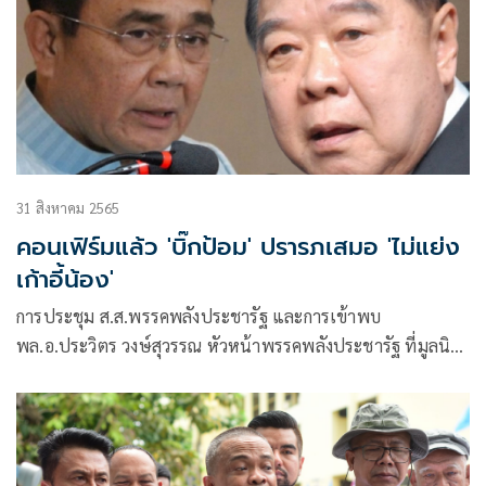
31 สิงหาคม 2565
คอนเฟิร์มแล้ว 'บิ๊กป้อม' ปรารภเสมอ 'ไม่แย่ง
เก้าอี้น้อง'
การประชุม ส.ส.พรรคพลังประชารัฐ และการเข้าพบ
พล.อ.ประวิตร วงษ์สุวรรณ หัวหน้าพรรคพลังประชารัฐ ที่มูลนิธิ
ป่ารอยต่อ 5 จังหวัด เมื่อช่วงเย็นวันที่ 30 ส.ค.ที่ผ่านมา ว่า
พล.อ.ประวิตร หัวหน้าพรรค