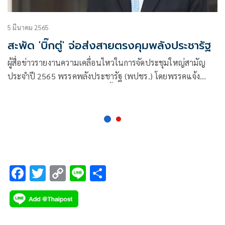
5 มีนาคม 2565
สะพัด 'บิ๊กตู่' จ่อส่งสายตรงคุมพลังประชารัฐ
ผู้สื่อข่าวรายงานความเคลื่อนไหวในการจัดประชุมใหญ่สามัญ
ประจำปี 2565 พรรคพลังประชารัฐ (พปชร.) โดยพรรคแจ้ง
กำหนดประชุมในวันที่ 20 มี.ค.นี้ เพื่อรับทราบรายงานผลการ
ดำเนินงานในรอบปีของพรรค รวมถึงวาระอื่นๆ
F
T
C
Li
S
ac
wi
o
n
h
e
tt
p
e
ar
b
er
y
e