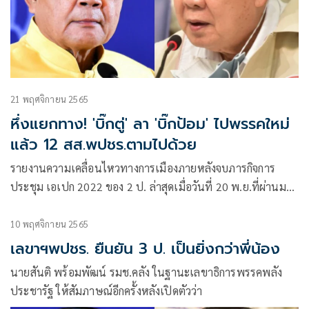
21 พฤศจิกายน 2565
หึ่งแยกทาง! 'บิ๊กตู่' ลา 'บิ๊กป้อม' ไปพรรคใหม่
แล้ว 12 สส.พปชร.ตามไปด้วย
รายงานความเคลื่อนไหวทางการเมืองภายหลังจบภารกิจการ
ประชุม เอเปก 2022 ของ 2 ป. ล่าสุดเมื่อวันที่ 20 พ.ย.ที่ผ่านมา
ที่มูลนิธิป่ารอยต่อฯ พล.อ.ประยุทธ์ จันทร์โอชา นายกรัฐมนตรี
และรมว.กลาโหม
10 พฤศจิกายน 2565
เลขาฯพปชร. ยืนยัน 3 ป. เป็นยิ่งกว่าพี่น้อง
นายสันติ พร้อมพัฒน์ รมช.คลัง ในฐานะเลขาธิการพรรคพลัง
ประชารัฐ ให้สัมภาษณ์อีกครั้งหลังเปิดตัวว่า