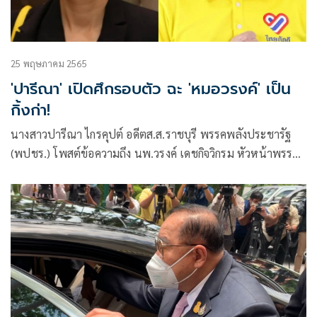
25 พฤษภาคม 2565
'ปารีณา' เปิดศึกรอบตัว ฉะ 'หมอวรงค์' เป็น
กิ้งก่า!
นางสาวปารีณา ไกรคุปต์ อดีตส.ส.ราชบุรี พรรคพลังประชารัฐ
(พปชร.) โพสต์ข้อความถึง นพ.วรงค์ เดชกิจวิกรม หัวหน้าพรรค
ไทยภักดีว่า เปลี่ยนสีเร็ว