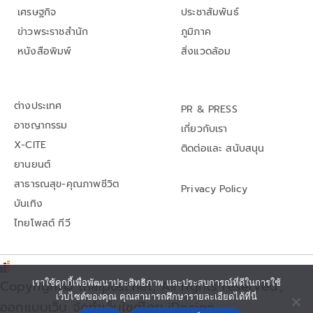
เศรษฐกิจ
ประชาสัมพันธ์
ข่าวพระราชสำนัก
ภูมิภาค
หนังสือพิมพ์
สิ่งแวดล้อม
ต่างประเทศ
PR & PRESS
อาชญากรรม
เกี่ยวกับเรา
X-CITE
ติดต่อและ สนับสนุน
ยานยนต์
สาธารณสุข-คุณภาพชีวิต
Privacy Policy
บันเทิง
ไทยโพสต์ ทีวี
Copyright© thaipost.net, All rights reserved.,
เราใช้คุกกี้เพื่อพัฒนาประสิทธิภาพ และประสบการณ์ที่ดีในการใช้
เว็บไซต์ของคุณ คุณสามารถศึกษารายละเอียดได้ที่นี่
ออกแบบเว็บ จัดทำเว็บไซต์โดย iDesign