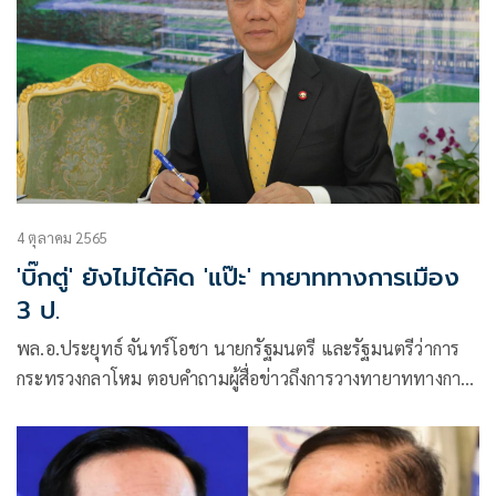
4 ตุลาคม 2565
'บิ๊กตู่' ยังไม่ได้คิด 'แป๊ะ' ทายาททางการเมือง
3 ป.
พล.อ.ประยุทธ์ จันทร์โอชา นายกรัฐมนตรี และรัฐมนตรีว่าการ
กระทรวงกลาโหม ตอบคำถามผู้สื่อข่าวถึงการวางทายาททางการ
เมืองในอนาคต