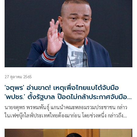
27 ตุลาคม 2565
'จตุพร' อ่านขาด! เหตุเพื่อไทยแบไต๋จับมือ
'พปชร.' ตั้งรัฐบาล ป๊อดไม่กล้าประกาศจับมือ
ก้าวไกล
นายจตุพร พรหมพันธุ์ แกนนำคณะหลอมรวมประชาชน กล่าว
ในเฟซบุ๊กไลฟ์ประเทศไทยต้องมาก่อน โดยช่วงหนึ่ง กล่าวถึง
พรรคเพื่อไทย