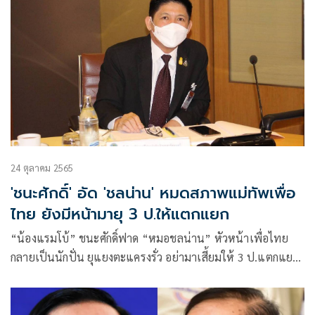
24 ตุลาคม 2565
'ชนะศักดิ์' อัด 'ชลน่าน' หมดสภาพแม่ทัพเพื่อ
ไทย ยังมีหน้ามายุ 3 ป.ให้แตกแยก
“น้องแรมโบ้” ชนะศักดิ์ฟาด “หมอชลน่าน” หัวหน้าเพื่อไทย
กลายเป็นนักปั่น ยุแยงตะแครงรั่ว อย่ามาเสี้ยมให้ 3 ป.แตกแยก
ไม่มีวันเด็ดขาด เอาไว้ชาติหน้าตอนบ่ายๆ