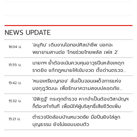
o
Li
o
n
k
k
NEWS UPDATE
'อนุทิน' เดินงานโอทอปศิลปาชีพ บอกจะ
16:04 น.
พยายามสานต่อ 'ไทยช่วยไทยพลัส เฟส 2'
นายกฯ ย้ำต้องเน้นควบคุมอาวุธปืนหลังเหตุก
15:55 น.
ราดยิง แก้กฎหมายให้เข้มงวด ตั้งด่านตรวจ
เพิ่ม
'หมอเหรียญทอง' ลั่นเป็นจอมเผด็จการแห่ง
15:42 น.
มงกุฎวัฒนะ เพื่อรักษาความสงบปลอดภัย
ภายในรพ.
'นิพิฏฐ์' กระตุกตำรวจ หากจำเป็นต้องวิสามัญฯ
15:32 น.
ก็ต้องทำทันที เพื่อมิให้ผู้บริสุทธิ์เสียชีวิตเพิ่ม
ตำรวจปิดล้อมบ้านหมวดชัย มือปืนยิงใส่ลูก
15:21 น.
บุญธรรม ยังไม่ยอมมอบตัว