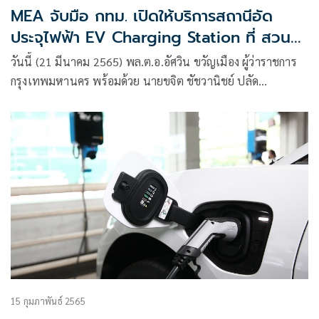
MEA จับมือ กทม. เปิดให้บริการสถานีอัด
ประจุไฟฟ้า EV Charging Station ที่ สวน
เบญจกิติ
วันนี้ (21 มีนาคม 2565) พล.ต.อ.อัศวิน ขวัญเมือง ผู้ว่าราชการ
กรุงเทพมหานคร พร้อมด้วย นายขจิต ชัชวานิชย์ ปลัด
กรุงเทพมหานคร ร่วมกับ นายจาตุรงค์ สุริยาศศิน รองผู้ว่าการ
MEA
15 กุมภาพันธ์ 2565