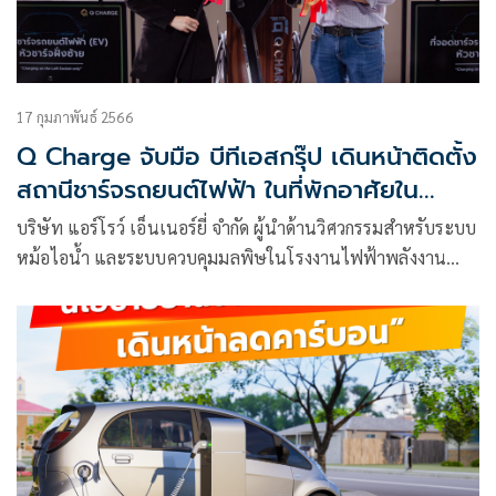
17 กุมภาพันธ์ 2566
Q Charge จับมือ บีทีเอสกรุ๊ป เดินหน้าติดตั้ง
สถานีชาร์จรถยนต์ไฟฟ้า ในที่พักอาศัยใน
กรุงเทพฯ สอดคล้องแผนพัฒนา EV ของ
บริษัท แอร์โรว์ เอ็นเนอร์ยี่ จำกัด ผู้นำด้านวิศวกรรมสำหรับระบบ
ประเทศไทย
หม้อไอน้ำ และระบบควบคุมมลพิษในโรงงานไฟฟ้าพลังงาน
ความร้อน