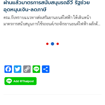
ผ่านแล้วมาตรการสนับสนุนรถอีวี รัฐช่วย
อุดหนุนเงิน-ลดภาษี
ครม.รับทราบแนวทางส่งเสริมยานยนต์ไฟฟ้า ให้เดินหน้า
มาตรการสนับสนุนการใช้รถยนต์/รถจักรยานยนต์ไฟฟ้า ผลักดัน
ให้ไทยเป็นฐานการผลิต EV
F
T
C
Li
S
ac
wi
o
n
h
e
tt
p
e
ar
b
er
y
e
o
Li