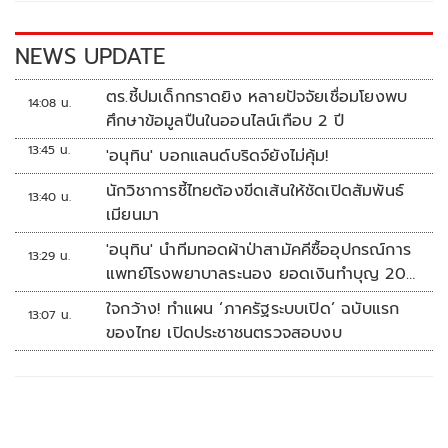
o
n
k
k
NEWS UPDATE
ตร.ชี้ปมเด็กกราดยิง หลายปัจจัยเชื่อมโยงพบ
14:08 น.
ศึกษาข้อมูลปืนในออนไลน์เกือบ 2 ปี
13:45 น.
'อนุทิน' บอกแลนด์บริดจ์ยังไม่คุ้ม!
นักวิชาการชี้ไทยต้องขีดเส้นให้ชัดเปิดสัมพันธ์
13:40 น.
เมียนมา
'อนุทิน' นำทีมทอดผ้าป่าสามัคคีซื้ออุปกรณ์การ
13:29 น.
แพทย์โรงพยาบาลระนอง ยอดเงินทำบุญ 20
ล้านบาท
ใจกว้าง! ทำแผน ‘ภาครัฐระบบเปิด’ ฉบับแรก
13:07 น.
ของไทย เปิดประชาชนตรวจสอบงบ