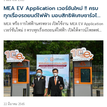
MEA EV Application เวอร์ชันใหม่ !! ครบ
ทุกเรื่องรถยนต์ไฟฟ้า มอบสิทธิพิเศษชาร์จไฟ
ฟรี ถึง 30 มิ.ย. 65
MEA หรือ การไฟฟ้านครหลวง เปิดใช้งาน MEA EV Application
เวอร์ชันใหม่ !! ครบทุกเรื่องรถยนต์ไฟฟ้า เปิดให้ดาวน์โหลดฟรี
สะดวก แม่นยำ ทันสมัย
22 มีนาคม 2565