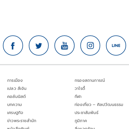
การเมือง
กรองสถานการณ์
เปลว สีเงิน
วาไรตี้
คอลัมนิสต์
กีฬา
บทความ
ท่องเที่ยว – ศิลปวัฒนธรรม
เศรษฐกิจ
ประชาสัมพันธ์
ข่าวพระราชสำนัก
ภูมิภาค
หนังสือพิมพ์
สิ่งแวดล้อม