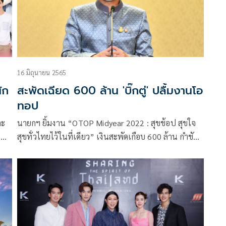
16 มิถุนายน 2565
ัก
สะพัดเฉียด 600 ล้าน 'บิ๊กตู่' ปลื้มงานโอ
ทอป
ละ
นายกฯ ยิ้มงาน “OTOP Midyear 2022 : สุขช้อป สุขใจ
ะแส
สุขทั่วไทยไว้ในที่เดียว” เงินสะพัดเกือบ 600 ล้าน กำชับ
กจาก
ทุกหน่วยงานร่วมผลักดัน Soft Power สู่นานาชาติ
ดย
ไป
 มา