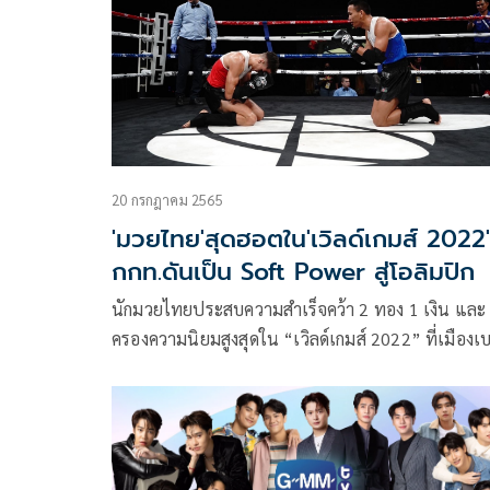
20 กรกฎาคม 2565
'มวยไทย'สุดฮอตใน'เวิลด์เกมส์ 2022'
กกท.ดันเป็น Soft Power สู่โอลิมปิก
นักมวยไทยประสบความสำเร็จคว้า 2 ทอง 1 เงิน และ
ครองความนิยมสูงสุดใน “เวิลด์เกมส์ 2022” ที่เมืองเบ
มิ่งแฮม รัฐอลาบามา ประเทศสหรัฐอเมริกา “ดร.สุปรา
คุปตาสา” ผู้จัดการกองทุนพัฒนาการกีฬาแห่งชาติ การ
กีฬาแห่งประเทศไทย (กกท.) เผย กกท.รับนโยบายจา
รัฐบาล ขับเคลื่อนมวยไทยเป็น Soft Power และมุ่งสู่
โอลิมปิกเกมส์