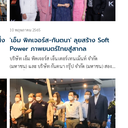
10 พฤษภาคม 2565
่ง
'เอ็ม พิคเจอร์ส-กันตนา' ลุยสร้าง Soft
Power ภาพยนตร์ไทยสู่สากล
บริษัท เอ็ม พิคเจอร์ส เอ็นเตอร์เทนเม้นท์ จำกัด
(มหาชน) และ บริษัท กันตนา กรุ๊ป จำกัด (มหาชน) สอง
ด้
บริษัทชั้นนำของวงการบันเทิงไทย ร่วมมือกันสร้างปราก
่
ฎการณ์ความยิ่งใหญ่ของวงการภาพยนตร์ เปิดโปรเจ็ค
ใน
SHARING THE SPIRIT OF THAILAND ในการนำอัต
ลักษณ์และเอกลักษณ์ของความเป็นไทย ถ่ายทอดสู่
ภาพยนตร์ 5 เรื่อง 5 ผู้กำกับฯ 5 ภูมิภาค และพร้อมจัด
ฉายสู่สายตาคนทั่วโลกได้รับชมทั่วกัน