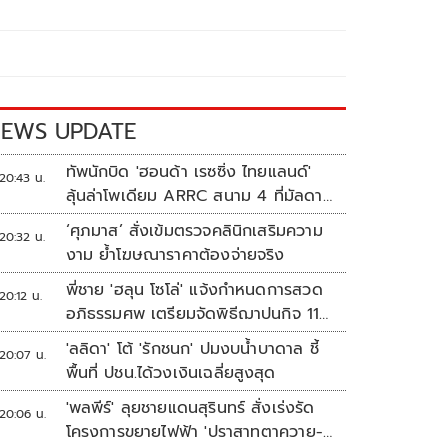
EWS UPDATE
ทัพนักบิด 'ฮอนด้า เรซซิ่ง ไทยแลนด์'
20:43 น.
ลุ้นล่าโพเดียม ARRC สนาม 4 ที่มัลดาลิ
กา
‘ศุภมาส’ สั่งเข้มตรวจคลินิกเสริมความ
20:32 น.
งาม ย้ำโฆษณาราคาต้องจ่ายจริง
พี่ชาย 'ฮลุน โซโล่' แจ้งกำหนดการสวด
20:12 น.
อภิธรรมศพ เตรียมจัดพิธีฌาปนกิจ 11
ส.ค.
'ลลิดา' โต้ 'รักชนก' ปมงบน้ำบาดาล ชี้
20:07 น.
พื้นที่ ปชน.ได้วงเงินเฉลี่ยสูงสุด
'พลพีร์' ลุยชายแดนสุรินทร์ สั่งเร่งรัด
20:06 น.
โครงการขยายไฟฟ้า 'ปราสาทตาควาย-