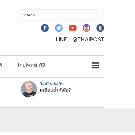
LINE : @THAIPOST
พ์
ไทยโพสต์ ทีวี
วิสามัญบันเทิง
เหยียบย่ำหัวใจ?