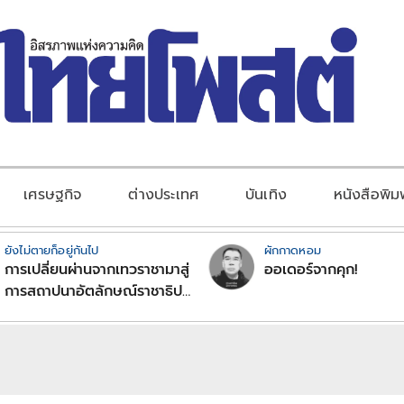
เศรษฐกิจ
ต่างประเทศ
บันเทิง
หนังสือพิม
ยังไม่ตายก็อยู่กันไป
ผักกาดหอม
การเปลี่ยนผ่านจากเทวราชามาสู่
ออเดอร์จากคุก!
การสถาปนาอัตลักษณ์ราชาธิป
ไตยแบบพุทธศาสนาในพระไตร
ปิฏก : สามัญผลสูตรในฐานะ
ทฤษฎีขีดจำกัดของอำนาจรัฐ
เหนือแรงงานและทรัพย์สิน