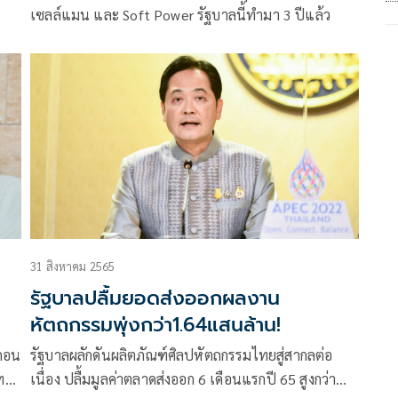
เซลล์แมน และ Soft Power รัฐบาลนี้ทำมา 3 ปีแล้ว
ร
31 สิงหาคม 2565
รัฐบาลปลื้มยอดส่งออกผลงาน
หัตถกรรมพุ่งกว่า1.64แสนล้าน!
ลคอน
รัฐบาลผลักดันผลิตภัณฑ์ศิลปหัตถกรรมไทยสู่สากลต่อ
ทร์”
เนื่อง ปลื้มมูลค่าตลาดส่งออก 6 เดือนแรกปี 65 สูงกว่า