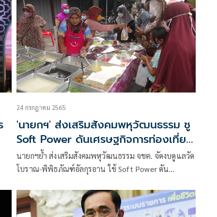
24 กรกฎาคม 2565
ร
'นายกฯ' ส่งเสริมสังคมพหุวัฒนธรรม ชู
Soft Power ดันเศรษฐกิจการท่องเที่ยว
ชายแดนใต้
นายกฯย้ำ ส่งเสริมสังคมพหุวัฒนธรรม จชต. จัดงบดูแลวัด
โบราณ-พิพิธภัณฑ์อัลกุรอาน ใช้ Soft Power ดัน
 ส่ง
เศรษฐกิจการท่องเที่ยว เพิ่มรายได้ท้องถิ่น