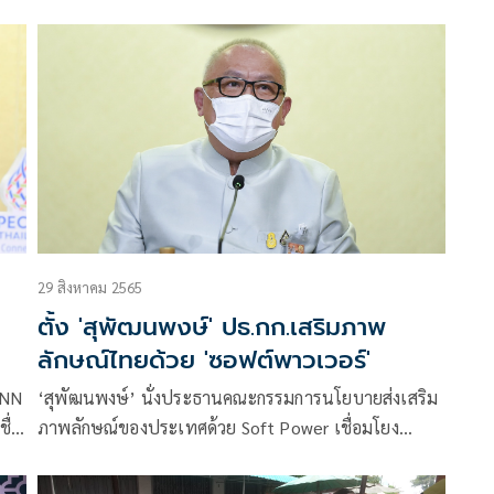
้
1.64 แสนล้านบาท
29 สิงหาคม 2565
ตั้ง 'สุพัฒนพงษ์' ปธ.กก.เสริมภาพ
ลักษณ์ไทยด้วย 'ซอฟต์พาวเวอร์'
CNN
‘สุพัฒนพงษ์’ นั่งประธานคณะกรรมการนโยบายส่งเสริม
ื่อ
ภาพลักษณ์ของประเทศด้วย Soft Power เชื่อมโยง
ศักยภาพภาครัฐ-เอกชน ผลักดันซอฟต์พาวเวอร์ไทยสร้าง
มูลค่าเศรษฐกิจ