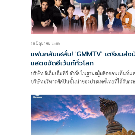
18 มิถุนายน 2565
แฟนคลับเฮลั่น! 'GMMTV' เตรียมส่งน
แสดงจัดอีเว้นท์ทั่วโลก
บริษัท จีเอ็มเอ็มทีวี จำกัด ในฐานะผู้ผลิตคอนเท้นท์แ
บริษัทบริหารศิลปินชั้นนำของประเทศไทยที่ได้รับกร
ความนิยมและมีผู้ติดตามจากกว่า 190 ประเทศทั่วโล
ทุกทวีป ทั้งเอเชีย ยุโรป อเมริกา และลาตินอเมริกา โ
เป็นหนึ่งในบริษัทที่บุกเบิกการนำนักแสดงวัยรุ่นไทย
เดินสายปรากฏตัวและเปิดการแสดงในประเทศต่างๆ
แล้วมากมาย อาทิ จีน ญี่ปุ่น เกาหลี ฟิลลิปปินส์
อินโดนีเซีย มาเลเซีย สิงคโปร์ เมียนมาร์ เวียดนาม