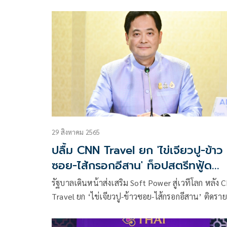
สร้างรายได้เข้าประเทศต่อเนื่อง พร้อมชี้ 3 ช่องทางให
ศิลปิน-ผู้ประกอบการ รับการสนับสนุน
29 สิงหาคม 2565
ปลื้ม CNN Travel ยก 'ไข่เจียวปู-ข้าว
ซอย-ไส้กรอกอีสาน' ท็อปสตรีทฟู้ด
เอเชีย
รัฐบาลเดินหน้าส่งเสริม Soft Power สู่เวทีโลก หลัง 
Travel ยก ‘ไข่เจียวปู-ข้าวซอย-ไส้กรอกอีสาน’ ติดรายช
อาหารข้างทางยอดเยี่ยมแห่งเอเชีย