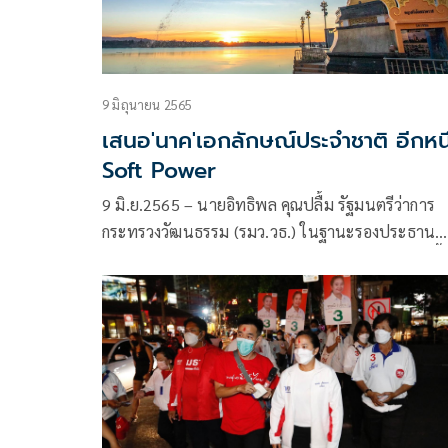
เป็นต้น
9 มิถุนายน 2565
เสนอ'นาค'เอกลักษณ์ประจำชาติ อีกหนึ
Soft Power
9 มิ.ย.2565 – นายอิทธิพล คุณปลื้ม รัฐมนตรีว่าการ
กระทรวงวัฒนธรรม (รมว.วธ.) ในฐานะรองประธาน
กรรมการวัฒนธรรมแห่งชาติ เปิดเผยว่า เมื่อเร็วๆ นี้ไ
ประชุมคณะกรรมการวัฒนธรรมแห่งชาติ (กวช.) ครั้งที
5/2565 โดยมีนายวิษณุ เครืองาม รองนายกรัฐมนตรี
ฐานะประธาน