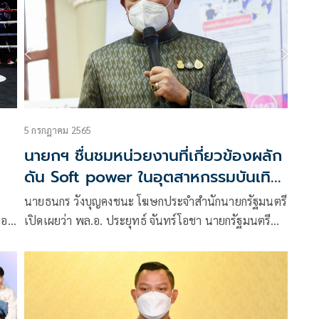
5 กรกฎาคม 2565
นายกฯ ชื่นชมหน่วยงานที่เกี่ยวข้องผลัก
ดัน Soft power ในอุตสาหกรรมบันเทิง
อย่างเป็นรูปธรรม
นายธนกร วังบุญคงชนะ โฆษกประจำสำนักนายกรัฐมนตรี
อร์
เปิดเผยว่า พล.อ. ประยุทธ์ จันทร์โอชา นายกรัฐมนตรี
ณี
และรัฐมนตรีว่าการกระทรวงกลาโหม ชื่นชมหน่วยงานที่
เกี่ยวข้องที่มีส่วนผลักดันนโยบาย Soft power ของไทยใน
ก
อุตสาหกรรมบันเทิง