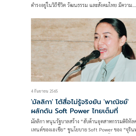
ดำรงอยู่ในวิถีชีวิต วัฒนธรรม และสังคมไทย มีความ
สร้างสรรค์ ความละเมียดที่ดำรงอยู่ที่แสดงออกผ่านกา
ปรุงอาหาร
4 กันยายน 2565
'มัลลิกา' โต้สื่อไม่รู้จริงยัน 'พาณิชย์'
ผลักดัน Soft Power ไทยเต็มที่
มัลลิกา หนุนรัฐบาลสร้าง “ฮับด้านอุตสาหกรรมดิจิทั
เทนต์ของเอเชีย” ชูนโยบาย Soft Power ของ “จุริน