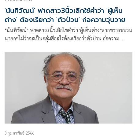
'นันทิวัฒน์' ฟาดสาว3นิ้วเลิกใช้คำว่า 'ผู้เห็น
ต่าง' ต้องเรียกว่า 'ตัวป่วน' ก่อความวุ่นวาย
‘นันทิวัฒน์’ ฟาดสาว3นิ้วเลิกใชคำว่า’ผู้เห็นต่าง’หากขวางขบวน
นายกฯไม่ว่าจะเป็นกลุ่มสีอะไรต้องเรียกว่าตัวป่วน ก่อความ
วุ่นวาย ยันเสรีภาพต้องไม่ขัดขวางความสงบสุขของสังคม หาก
เจ้าหน้าที่ไม่ระงับเหตุ จะเกิดเหตุรุนแรงอะไรขึ้นบ้าง
3 กุมภาพันธ์ 2566