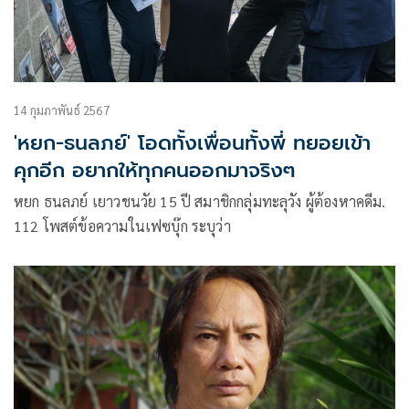
14 กุมภาพันธ์ 2567
'หยก-ธนลภย์' โอดทั้งเพื่อนทั้งพี่ ทยอยเข้า
คุกอีก อยากให้ทุกคนออกมาจริงๆ
หยก ธนลภย์ เยาวชนวัย 15 ปี สมาชิกกลุ่มทะลุวัง ผู้ต้องหาคดีม.
112 โพสต์ข้อความในเฟซบุ๊ก ระบุว่า