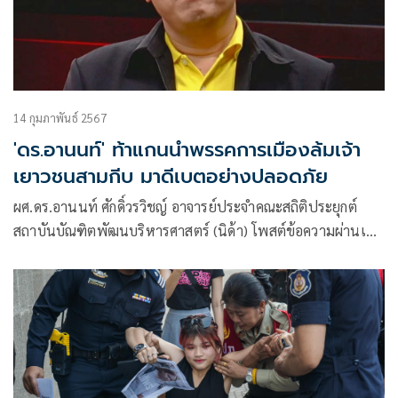
14 กุมภาพันธ์ 2567
'ดร.อานนท์' ท้าแกนนำพรรคการเมืองล้มเจ้า
เยาวชนสามกีบ มาดีเบตอย่างปลอดภัย
ผศ.ดร.อานนท์ ศักดิ์วรวิชญ์ อาจารย์ประจำคณะสถิติประยุกต์
สถาบันบัณฑิตพัฒนบริหารศาสตร์ (นิด้า) โพสต์ข้อความผ่านเฟ
ซบุ๊กว่า