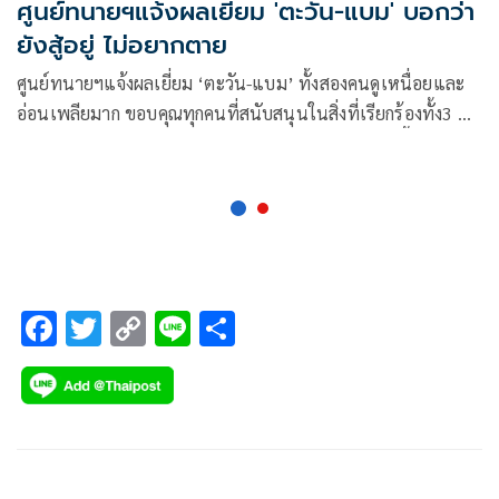
ศูนย์ทนายฯแจ้งผลเยี่ยม 'ตะวัน-แบม' บอกว่า
ยังสู้อยู่ ไม่อยากตาย
ศูนย์ทนายฯแจ้งผลเยี่ยม ‘ตะวัน-แบม’ ทั้งสองคนดูเหนื่อยและ
อ่อนเพลียมาก ขอบคุณทุกคนที่สนับสนุนในสิ่งที่เรียกร้องทั้ง3 ข้อ
บอกว่ายังสู้อยู่ ไม่อยากตาย แต่ถ้าสิ่งที่เรียกร้องมันเกิดขึ้นเป็นจริง
ก็คุ้มค่า
F
T
C
Li
S
ac
wi
o
n
h
e
tt
p
e
ar
b
er
y
e
o
Li