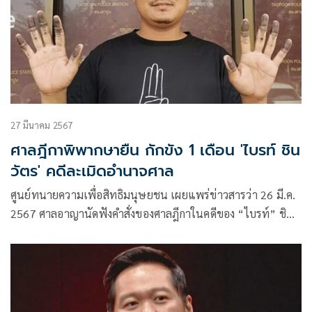
27 มีนาคม 2567
ศาลฎีกาพิพากษายืน กักขัง 1 เดือน 'ไบรท์ ชิน
วัตร' คดีละเมิดอำนาจศาล
ศูนย์ทนายความเพื่อสิทธิมนุษยชน เผยแพร่ข่าวสารว่า 26 มี.ค.
2567 ศาลอาญานัดฟังคำสั่งของศาลฎีกาในคดีของ “ไบรท์”​ ชิน
วัตร จันทร์กระจ่าง นักกิจกรรมในจังหวัดนนทบุรี ซึ่งถูกกล่าวหาใน
ข้อหาละเมิดอำนาจศาล