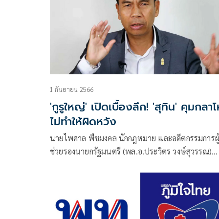
1 กันยายน 2566
'กูรูใหญ่' เปิดเบื้องลึก! 'สุทิน' คุมกลา
ไม่ทำให้ผิดหวัง
นายไพศาล พืชมงคล นักกฎหมาย และอดีตกรรมการผู
ช่วยรองนายกรัฐมนตรี (พล.อ.ประวิตร วงษ์สุวรรณ)
โพสต์ข้อความผ่านเฟซบุ๊กว่า สุทิน คลังแสง จะเป็น
รัฐมนตรีกลาโหมที่ไม่ทำให้ผิดหวัง