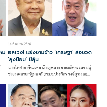
14 สิงหาคม 2566
โหม
อลเวง! แย่งชามข้าว 'เศรษฐา' ส่อชวด
'ลุงป้อม' มีลุ้น
้
นายไพศาล พืชมงคล นักกฎหมาย และอดีตกรรมการผู้
ช่วยรองนายกรัฐมนตรี (พล.อ.ประวิตร วงษ์สุวรรณ)
โพสต์ข้อความผ่านเฟซบุ๊กว่า การเมืองฉาก 2 หลอกแดก
แหกตาต้มตุ๋น คลุกฝุ่นประจันบาน