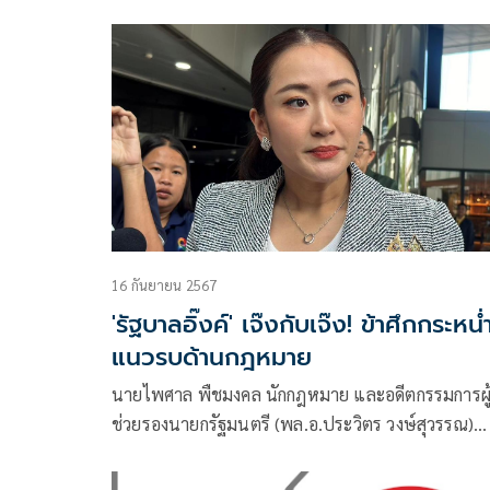
16 กันยายน 2567
'รัฐบาลอิ๊งค์' เจ๊งกับเจ๊ง! ข้าศึกกระหน่
แนวรบด้านกฎหมาย
นายไพศาล พืชมงคล นักกฎหมาย และอดีตกรรมการผู
ช่วยรองนายกรัฐมนตรี (พล.อ.ประวิตร วงษ์สุวรรณ)
โพสต์ข้อความผ่านเฟซบุ๊กว่า พิชัยสงครามว่าไว้ว่า ถ้า
ข้าศึกไม่ประสงค์เข้าตี