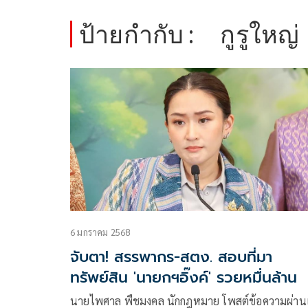
ป้ายกำกับ :
กูรูใหญ่
6 มกราคม 2568
จับตา! สรรพากร-สตง. สอบที่มา
ทรัพย์สิน 'นายกฯอิ๊งค์' รวยหมื่นล้าน
นายไพศาล พืชมงคล นักกฎหมาย โพสต์ข้อความผ่า