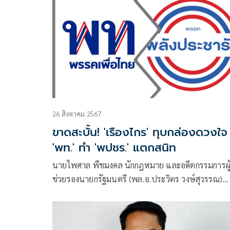
26 สิงหาคม 2567
ขาดสะบั้น! 'เรืองไกร' ทุบกล่องดวงใจ
'พท.' ทำ 'พปชร.' แตกสนิท
นายไพศาล พืชมงคล นักกฎหมาย และอดีตกรรมการผู
ช่วยรองนายกรัฐมนตรี (พล.อ.ประวิตร วงษ์สุวรรณ)
โพสต์ข้อความผ่านเฟซบุ๊กว่า เรืองไกรแห่งบ้านป่า ทุ
กล่องดวงใจ พท. ทำ พปชร. แตกสนิท