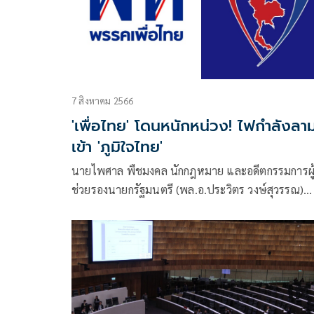
7 สิงหาคม 2566
'เพื่อไทย' โดนหนักหน่วง! ไฟกำลังลา
เข้า 'ภูมิใจไทย'
นายไพศาล พืชมงคล นักกฎหมาย และอดีตกรรมการผู
ช่วยรองนายกรัฐมนตรี (พล.อ.ประวิตร วงษ์สุวรรณ)
โพสต์ข้อความผ่านเฟซบุ๊กว่า หลอกแดก แหกตา ต้มตุ
วุ่นชะแง้แลหาทางออกนอกจักรวาล