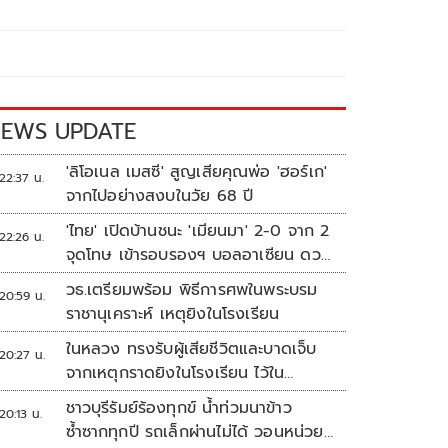
EWS UPDATE
'ลิโอเนล เมสซี' สูญเสียคุณพ่อ 'ฮอร์เก'
22:37 น.
จากไปอย่างสงบในวัย 68 ปี
'ไทย' เปิดบ้านชนะ 'เมียนมา' 2-0 จาก 2
22:26 น.
จุดโทษ เข้ารอบรองฯ บอลอาเซียน ดวล
'สิงคโปร์'
วธ.เตรียมพร้อม พิธีการศพในพระบรม
20:59 น.
ราชานุเคราะห์ เหตุยิงในโรงเรียน
ในหลวง ทรงรับผู้เสียชีวิตและบาดเจ็บ
20:27 น.
จากเหตุกราดยิงในโรงเรียน ไว้ใน
พระบรมราชานุเคราะห์
ชาวบุรีรัมย์ร้องทุกข์ น้ำท่วมนาข้าว
20:13 น.
ซ้ำซากทุกปี รถเล็กผ่านไม่ได้ วอนหน่วย