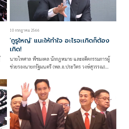
10 กรกฎาคม 2566
'กูรูใหญ่' แนะให้ทำใจ อะไรจะเกิดก็ต้อง
เกิด!
้
นายไพศาล พืชมงคล นักกฎหมาย และอดีตกรรมการผู้
ช่วยรองนายกรัฐมนตรี (พล.อ.ประวิตร วงษ์สุวรรณ)
าย
โพสต์ข้อความผ่านเฟซบุ๊กว่า ความพยายามก่อ
รัฐประหารโดยกฎหมาย