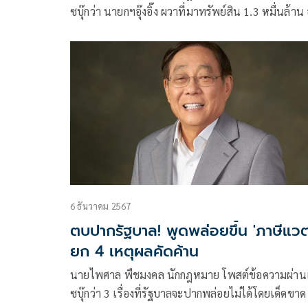
ซบุ๊กว่า นายกฯอุ๊งอิ๊ง ผวาที่มาทรัพย์สิน 1.3 หมื่นล้าน
ถูกตรวจสอบที่มาของรายได้ และภาระภาษี 30%
6 ธันวาคม 2567
ตบปากรัฐบาล! พูดพล่อยขึ้น 'ภาษีแวต
ยก 4 เหตุผลคัดค้าน
นายไพศาล พืชมงคล นักกฎหมาย โพสต์ข้อความผ่า
ซบุ๊กว่า 3 เรื่องที่รัฐบาลจะปากพล่อยไม่ได้โดยเด็ดขาด