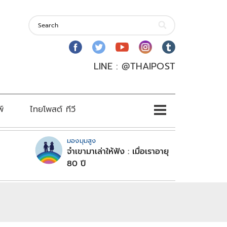
LINE : @THAIPOST
พ์
ไทยโพสต์ ทีวี
มองมุมสูง
จำเขามาเล่าให้ฟัง : เมื่อเราอายุ
80 ปี