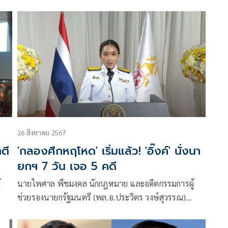
โพสต์ข้อความผ่านเฟซบุ๊กว่า การเมืองไทยกำลังเข้าสู่ทาง
ตัน
26 สิงหาคม 2567
ำตี
'กลองศึกหฤโหด' เริ่มแล้ว! 'อิ๊งค์' นั่งนา
ยกฯ 7 วัน เจอ 5 คดี
้
นายไพศาล พืชมงคล นักกฎหมาย และอดีตกรรมการผู้
ช่วยรองนายกรัฐมนตรี (พล.อ.ประวิตร วงษ์สุวรรณ)
โพสต์ข้อความผ่านเฟซบุ๊กว่า อย่าดูเบาไอ้โม่งในเงามืด