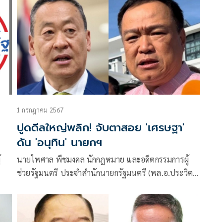
1 กรกฎาคม 2567
ปูดดีลใหญ่พลิก! จับตาสอย 'เศรษฐา'
ดัน 'อนุทิน' นายกฯ
้
นายไพศาล พืชมงคล นักกฎหมาย และอดีตกรรมการผู้
ช่วยรัฐมนตรี ประจำสำนักนายกรัฐมนตรี (พล.อ.ประวิตร
บ
วงษ์สุวรรณ รองนายกรัฐมนตรี) โพสต์ข้อความผ่านเฟ
ซบุ๊ก