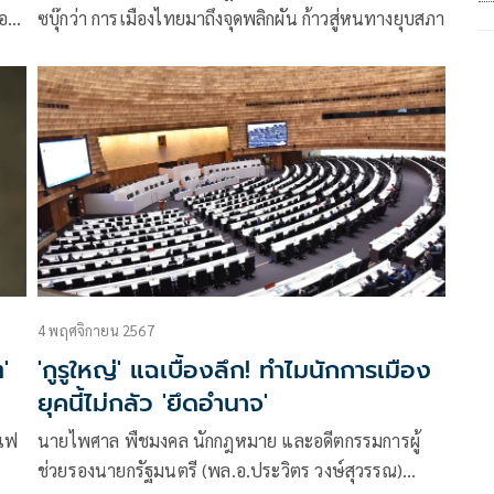
 อาจ
ซบุ๊กว่า การเมืองไทยมาถึงจุดพลิกผัน ก้าวสู่หนทางยุบสภา
4 พฤศจิกายน 2567
'
'กูรูใหญ่' แฉเบื้องลึก! ทำไมนักการเมือง
ยุคนี้ไม่กลัว 'ยึดอำนาจ'
นเฟ
นายไพศาล พืชมงคล นักกฎหมาย และอดีตกรรมการผู้
ช่วยรองนายกรัฐมนตรี (พล.อ.ประวิตร วงษ์สุวรรณ)