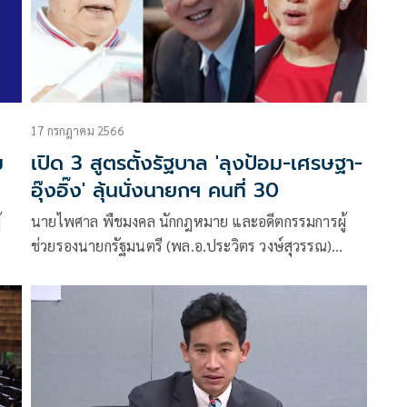
17 กรกฎาคม 2566
ม
เปิด 3 สูตรตั้งรัฐบาล 'ลุงป้อม-เศรษฐา-
อุ๊งอิ๊ง' ลุ้นนั่งนายกฯ คนที่ 30
้
นายไพศาล พืชมงคล นักกฎหมาย และอดีตกรรมการผู้
ช่วยรองนายกรัฐมนตรี (พล.อ.ประวิตร วงษ์สุวรรณ)
๋น
โพสต์ข้อความผ่านเฟซบุ๊กว่า อัพเดทการเมือง