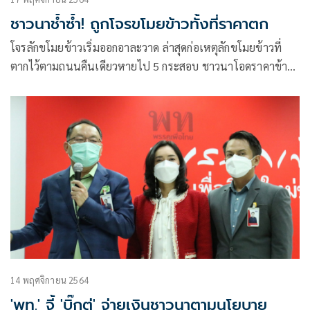
ชาวนาช้ำซ้ำ! ถูกโจรขโมยข้าวทั้งที่ราคาตก
โจรลักขโมยข้าวเริ่มออกอาละวาด ล่าสุดก่อเหตุลักขโมยข้าวที่
ตากไว้ตามถนนคืนเดียวหายไป 5 กระสอบ ชาวนาโอดราคาข้าว
ตกต่ำยังมาลักขโมยซ้ำเติมอีก
14 พฤศจิกายน 2564
'พท.' จี้ 'บิ๊กตู่' จ่ายเงินชาวนาตามนโยบาย