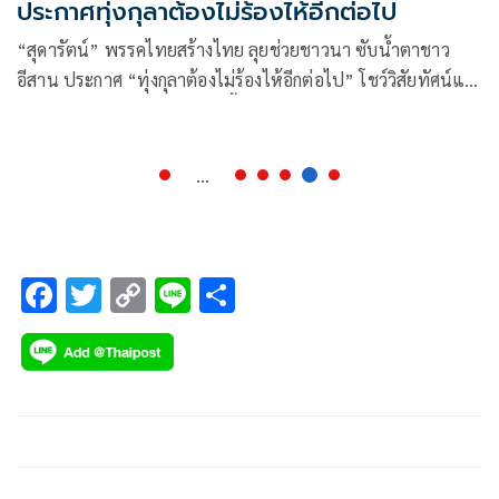
ประกาศทุ่งกุลาต้องไม่ร้องไห้อีกต่อไป
“สุดารัตน์” พรรคไทยสร้างไทย ลุยช่วยชาวนา ซับน้ำตาชาว
อีสาน ประกาศ “ทุ่งกุลาต้องไม่ร้องไห้อีกต่อไป” โชว์วิสัยทัศน์แก้
ปัญหาราคาข้าวตกต่ำ นำร่องซื้อข้าวเปลือกจากชาวนากก.ละ 12
บาท แนะรัฐบาลเร่งซื้อนำตลาด ดึงข้าวออกระบบ หลังราคาดิ่งสุด
รอบ 10 ปี
...
F
T
C
Li
S
ac
wi
o
n
h
e
tt
p
e
ar
b
er
y
e
o
Li
o
n