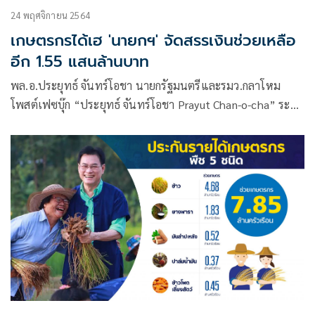
24 พฤศจิกายน 2564
เกษตรกรได้เฮ 'นายกฯ' จัดสรรเงินช่วยเหลือ
อีก 1.55 แสนล้านบาท
พล.อ.ประยุทธ์ จันทร์โอชา นายกรัฐมนตรีและรมว.กลาโหม
โพสต์เฟซบุ๊ก “ประยุทธ์ จันทร์โอชา Prayut Chan-o-cha” ระบุ
ว่า “พี่น้องประชาชนที่รักครับ