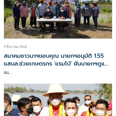
9 ธันวาคม 2564
สมาคมชาวนาฯขอบคุณ นายกฯอนุมัติ 1.55
แสนล.ช่วยเกษตรกร 'แรมโบ้' ยันนายกฯดูแล
ทุกอาชีพ ไม่ทิ้งปชช.
สม…