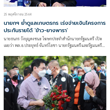
25 พฤศจิกายน 2564
นายกฯ ย้ำดูแลเกษตรกร เร่งจ่ายเงินโครงการ
ประกันรายได้ 'ข้าว-ยางพารา'
นายธนกร วังบุญคงชนะ โฆษกประจำสำนักนายกรัฐมนตรี เปิด
เผยว่า พล.อ.ประยุทธ์ จันทร์โอชา นายกรัฐมนตรีและรัฐมนตรี
ว่าการกระทรวงกลาโหม ห่วงใยและเข้าใจความเดือดร้อนและ
ทุกข์ของพี่น้องเกษตรกร