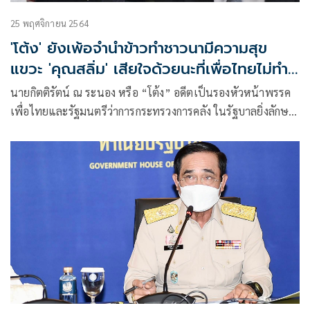
25 พฤศจิกายน 2564
'โต้ง' ยังเพ้อจำนำข้าวทำชาวนามีความสุข
แขวะ 'คุณสลิ่ม' เสียใจด้วยนะที่เพื่อไทยไม่ทำ
ประกันรายได้
นายกิตติรัตน์ ณ ระนอง หรือ “โต้ง” อดีตเป็นรองหัวหน้าพรรค
เพื่อไทยและรัฐมนตรีว่าการกระทรวงการคลัง ในรัฐบาลยิ่งลักษณ์
ชินวัตร โพสต์ข้อความในเฟซบุ๊กว่า