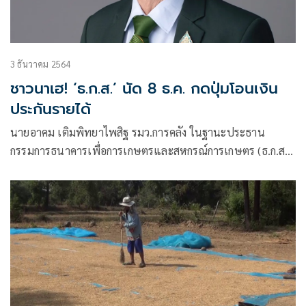
3 ธันวาคม 2564
ชาวนาเฮ! ‘ธ.ก.ส.’ นัด 8 ธ.ค. กดปุ่มโอนเงิน
ประกันรายได้
นายอาคม เติมพิทยาไพสิฐ รมว.การคลัง ในฐานะประธาน
กรรมการธนาคารเพื่อการเกษตรและสหกรณ์การเกษตร (ธ.ก.ส.)
เปิดเผยว่า ที่ประชุมคณะกรรมการ ธ.ก.ส. วาระพิเศษ เห็นชอบ
กรอบแนวทางการดำเนินงานเพื่อช่วยเหลือเกษตรกร