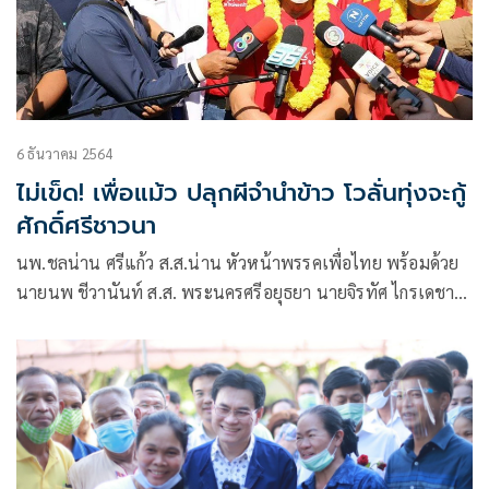
6 ธันวาคม 2564
ไม่เข็ด! เพื่อแม้ว ปลุกผีจำนำข้าว โวลั่นทุ่งจะกู้
ศักดิ์ศรีชาวนา
นพ.ชลน่าน ศรีแก้ว ส.ส.น่าน หัวหน้าพรรคเพื่อไทย พร้อมด้วย
นายนพ ชีวานันท์ ส.ส. พระนครศรีอยุธยา นายจิรทัศ ไกรเดชา
ส.ส.พระนครศรีอยุธยา