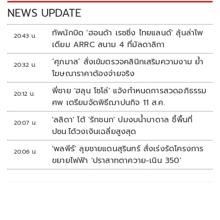
k
k
NEWS UPDATE
ทัพนักบิด 'ฮอนด้า เรซซิ่ง ไทยแลนด์' ลุ้นล่าโพ
20:43 น.
เดียม ARRC สนาม 4 ที่มัลดาลิกา
‘ศุภมาส’ สั่งเข้มตรวจคลินิกเสริมความงาม ย้ำ
20:32 น.
โฆษณาราคาต้องจ่ายจริง
พี่ชาย 'ฮลุน โซโล่' แจ้งกำหนดการสวดอภิธรรม
20:12 น.
ศพ เตรียมจัดพิธีฌาปนกิจ 11 ส.ค.
'ลลิดา' โต้ 'รักชนก' ปมงบน้ำบาดาล ชี้พื้นที่
20:07 น.
ปชน.ได้วงเงินเฉลี่ยสูงสุด
'พลพีร์' ลุยชายแดนสุรินทร์ สั่งเร่งรัดโครงการ
20:06 น.
ขยายไฟฟ้า 'ปราสาทตาควาย-เนิน 350'