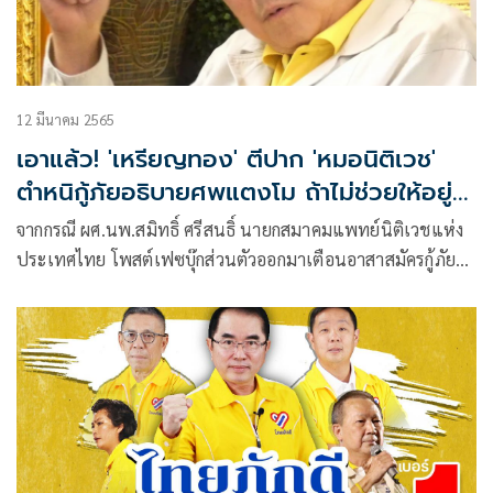
12 มีนาคม 2565
เอาแล้ว! 'เหรียญทอง' ตีปาก 'หมอนิติเวช'
ตำหนิกู้ภัยอธิบายศพแตงโม ถ้าไม่ช่วยให้อยู่
เงียบๆ
จากกรณี ผศ.นพ.สมิทธิ์ ศรีสนธิ์ นายกสมาคมแพทย์นิติเวชแห่ง
ประเทศไทย โพสต์เฟซบุ๊กส่วนตัวออกมาเตือนอาสาสมัครกู้ภัย
พูดอธิบายวินิจฉัยเกี่ยวกับศพเหมือนอย่างเป็นแพทย์นิติเวช
พร้อมกับตำหนินักข่าวสัมภาษณ์ผลการตรวจศพกับอาสากู้ภัย