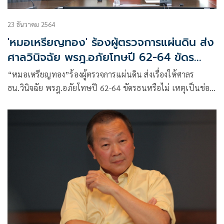
23 ธันวาคม 2564
'หมอเหรียญทอง' ร้องผู้ตรวจการแผ่นดิน ส่ง
ศาลวินิจฉัย พรฎ.อภัยโทษปี 62-64 ขัดร
ธน.หรือไม่
“หมอเหรียญทอง”ร้องผู้ตรวจการแผ่นดิน ส่งเรื่องให้ศาลร
ธน.วินิจฉัย พรฎ.อภัยโทษปี 62-64 ขัดรธนหรือไม่ เหตุเป็นช่อง
ทางลดโทษคนโกง-ย้อนแย้งการแก้ทุจริต บ่อนทำลายหลัก
นิติธรรม ชี้คนที่เกี่ยวข้องควรมีโทษอาญาฐานทำระคายเคือง
เบื้องยุคลบาท