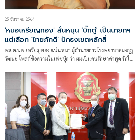
25 ธันวาคม 2564
'หมอเหรียญทอง' ลั่นหนุน 'บิ๊กตู่' เป็นนายกฯ
แต่เลือก 'ไทยภักดี' ปักธงเขตหลักสี่
พล.ต.นพ.เหรียญทอง แน่นหนา ผู้อำนวยการโรงพยาบาลมงกุฎ
วัฒนะ โพสต์ข้อความในเฟซบุ๊ก ว่า ผมเป็นคนรักษาคำพูด รักใคร
ก็รักจริง ยังคงยืนหยัดสนับสนุนพลเอก ประยุทธ์ จันทร์โอชา เป็น
นายกรัฐมนตรีเสมอ