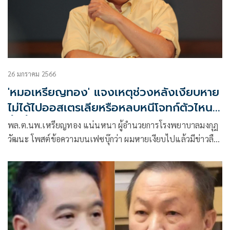
26 มกราคม 2566
'หมอเหรียญทอง' แจงเหตุช่วงหลังเงียบหาย
ไม่ได้ไปออสเตรเลียหรือหลบหนีโจทก์ตัวไหน
ทั้งนั้น
พล.ต.นพ.เหรียญทอง แน่นหนา ผู้อำนวยการโรงพยาบาลมงกุฎ
วัฒนะ โพสต์ข้อความบนเฟซบุ๊กว่า ผมหายเงียบไปแล้วมีข่าวลือ
ว่าผมอพยพย้ายถิ่นฐานถาวรไปอยู่ออสเตรเลียตะวันตก ผมจะ
อพยพละทิ้งทรัพย์สินในประเทศไปทำไมกันล่ะครับ