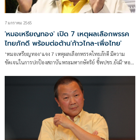
7 มกราคม 2565
'หมอเหรียญทอง' เปิด 7 เหตุผลเลือกพรรค
ไทยภักดี พร้อมต่อต้าน'ก้าวไกล-เพื่อไทย'
‘หมอเหรียญทอง’แจง 7 เหตุผลเลือกพรรคไทยภักดี มีความ
ชัดเจนในการปกป้องสถาบันพระมหากษัตริย์ ชี้พปชร.ยังมี’หอก
ข้างแคร่’ พร้อมต่อต้าน ก้าวไกล -เพื่อไทย เป็นพรรคที่เป็นแนว
ร่วมของขบวนการอริราชศัตรู