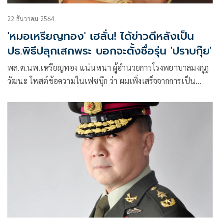
22 ธันวาคม 2564
'หมอเหรียญทอง' เฮลั่น! ได้ข่าวดีหลังเป็น
ปธ.พิธีปลุกเสกพระ บอกจะตั้งชื่อรุ่น 'ปราบกุ๊ย'
พล.ต.นพ.เหรียญทอง แน่นหนา ผู้อำนวยการโรงพยาบาลมงกุฎ
วัฒนะ โพสต์ข้อความในเฟซบุ๊ก ว่า ผมเพิ่งเสร็จจากการเป็น
ประธานในพิธีพุทธาภิเศก ปลุกเสก