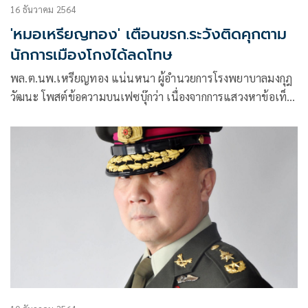
16 ธันวาคม 2564
'หมอเหรียญทอง' เตือนขรก.ระวังติดคุกตาม
นักการเมืองโกงได้ลดโทษ
พล.ต.นพ.เหรียญทอง แน่นหนา ผู้อำนวยการโรงพยาบาลมงกุฎ
วัฒนะ โพสต์ข้อความบนเฟซบุ๊กว่า เนื่องจากการแสวงหาข้อเท็จ
จริง พยานหลักฐานเกี่ยวกับการปฏิบัติราชการ