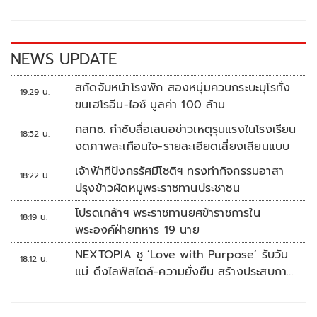
o
Li
o
n
k
k
NEWS UPDATE
สกัดจับหน้าโรงพัก สองหนุ่มควบกระบะบุโรทั่ง
19:29 น.
ขนเฮโรอีน-ไอซ์ มูลค่า 100 ล้าน
กสทช. กำชับสื่อเสนอข่าวเหตุรุนแรงในโรงเรียน
18:52 น.
งดภาพสะเทือนใจ-รายละเอียดเสี่ยงเลียนแบบ
เจ้าฟ้าทีปังกรรัศมีโชติฯ ทรงทำกิจกรรมอาสา
18:22 น.
ปรุงข้าวผัดหมูพระราชทานประชาชน
โปรดเกล้าฯ พระราชทานยศข้าราชการใน
18:19 น.
พระองค์ฝ่ายทหาร 19 นาย
NEXTOPIA ชู ‘Love with Purpose’ รับวัน
18:12 น.
แม่ ดึงไลฟ์สไตล์-ความยั่งยืน สร้างประสบกา
รณ์ช้อปปิงมีความหมาย