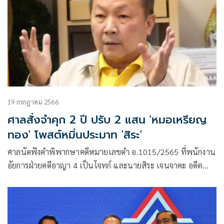
19 กรกฎาคม 2566
ศาลสั่งจำคุก 2 ปี ปรับ 2 แสน 'หมอเหรียญ
ทอง' โพสต์หมิ่นประมาท 'สิระ'
ศาลนัดฟังคำพิพากษาคดีหมายเลขดำ อ.1015/2565 ที่พนักงาน
อัยการฝ่ายคดีอาญา 4 เป็นโจทก์ และนายสิระ เจนจาคะ อดีต
ส.ส.กทม.พรรคพลังประชารัฐ โจทก์ร่วม ยื่นฟ้องนพ.เหรียญทอง
แน่นหนา ผอ.โรงพยาบาลมงกุฎวัฒนะ เป็นจำเลยในความผิด
ฐานหมิ่นประมาทโดยการโฆษณา ตามมาตรา 328 ซึ่งจำเลย
ให้การปฏิเสธ