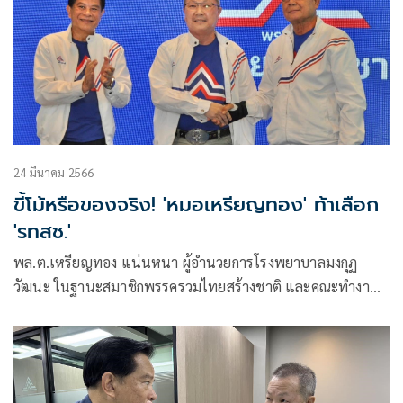
24 มีนาคม 2566
ขี้โม้หรือของจริง! 'หมอเหรียญทอง' ท้าเลือก
'รทสช.'
พล.ต.เหรียญทอง แน่นหนา ผู้อำนวยการโรงพยาบาลมงกุฏ
วัฒนะ ในฐานะสมาชิกพรรครวมไทยสร้างชาติ และคณะทำงาน
ดูแลด้านคุณภาพชีวิตและสุขภาพของคนไทย