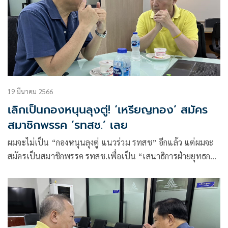
19 มีนาคม 2566
เลิกเป็นกองหนุนลุงตู่! ‘เหรียญทอง’ สมัคร
สมาชิกพรรค ‘รทสช.’ เลย
ผมจะไม่เป็น “กองหนุนลุงตู่ แนวร่วม รทสช” อีกแล้ว แต่ผมจะ
สมัครเป็นสมาชิกพรรค รทสช.เพื่อเป็น “เสนาธิการฝ่ายยุทธการ
ด้านการแพทย์และสาธารณสุข” ให้พรรค รทสช.เต็มตัว