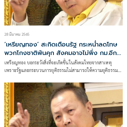
28 มีนาคม 2565
‘เหรียญทอง’ สะกิดเตือนรัฐ กระหน่ำลดโทษ
พวกโกงชาติพ้นคุก สังคมอาจไม่พึ่ง กม.อีก
ต่อไป
เหรียญทอง บอกระวังสิ่งที่จะเกิดขึ้นในสังคมไทยจากสาเหตุ
เพราะรัฐและกระบวนการยุติธรรมไม่สามารถให้ความยุติธรรม
แก่งสังคมไทยได้ สังคมไทยอาจจำต้องพึ่งกันเองต่อต้านนักโทษ
โกงชาติ