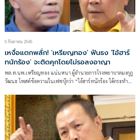
5 กันยายน 2565
เหงื่อแตกพลั่ก! 'เหรียญทอง' ฟันธง 'ไอ้ฮาร์
ทนักร้อง' จะติดคุกโดยไม่รอลงอาญา
พล.ต.นพ.เหรียญทอง แน่นหนา ผู้อำนวยการโรงพยาบาลมงกุฎ
วัฒนะ โพสต์ข้อความในเฟซบุ๊กว่า “ไอ้ฮาร์ทนักร้อง ได้กระทำ
ความผิด