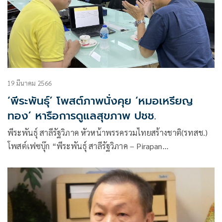
19 มีนาคม 2566
‘พีระพันธุ์’ โพสต์ภาพนั่งคุย ‘หมอเหรียญ
ทอง’ หารือการดูแลสุขภาพ ปชช.
พีระพันธุ์ สาลีรัฐวิภาค หัวหน้าพรรครวมไทยสร้างชาติ(รทสช.)
โพสต์เฟซบุ๊ก “พีระพันธุ์ สาลีรัฐวิภาค – Pirapan
Salirathavibhaga” พร้อมภาพการนั่งคุยกับนพ.เหรียญทอง
แน่นหนา ผู้อำนวยการโรงพยาบาลมงกุฎวัฒนะ