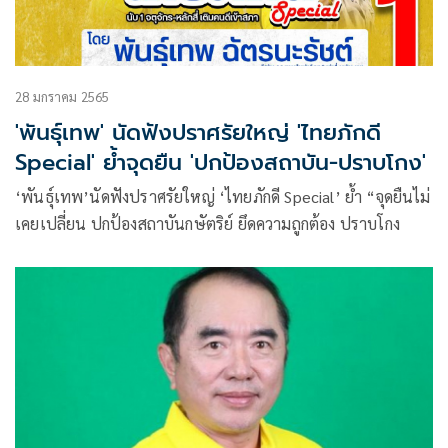
28 มกราคม 2565
'พันธุ์เทพ' นัดฟังปราศรัยใหญ่ 'ไทยภักดี
Special' ย้ำจุดยืน 'ปกป้องสถาบัน-ปราบโกง'
‘พันธุ์เทพ’นัดฟังปราศรัยใหญ่ ‘ไทยภักดี Special’ ย้ำ “จุดยืนไม่
เคยเปลี่ยน ปกป้องสถาบันกษัตริย์ ยึดความถูกต้อง ปราบโกง