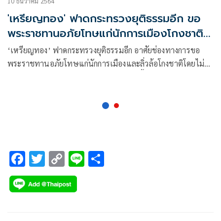
10 ธันวาคม 2564
'เหรียญทอง' ฟาดกระทรวงยุติธรรมอีก ขอ
พระราชทานอภัยโทษแก่นักการเมืองโกงชาติ
โดยไม่บังควร
‘เหรียญทอง’ ฟาดกระทรวงยุติธรรมอีก อาศัยช่องทางการขอ
พระราชทานอภัยโทษแก่นักการเมืองและลิ่วล้อโกงชาติโดยไม่
บังควร ลั่นหากไม่เกรงการระคายเคืองต่อเบื้องพระยุคลบาท จะ
ขอถวายฎีกาคัดค้าน
F
T
C
Li
S
ac
wi
o
n
h
e
tt
p
e
ar
b
er
y
e