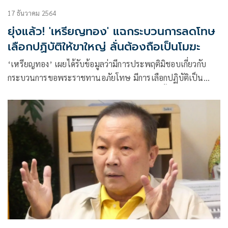
17 ธันวาคม 2564
ยุ่งแล้ว! 'เหรียญทอง' แฉกระบวนการลดโทษ
เลือกปฏิบัติให้ขาใหญ่ ลั่นต้องถือเป็นโมฆะ
‘เหรียญทอง’ เผยได้รับข้อมูลว่ามีการประพฤติมิชอบเกี่ยวกับ
กระบวนการขอพระราชทานอภัยโทษ มีการเลือกปฏิบัติเป็น
พิเศษแก่นักโทษนักการเมือง-ขรก.-คนมีเงิน ดังนั้นการพิจารณา
ที่ผ่านไปแล้วย่อมต้องถือเป็นโมฆะ