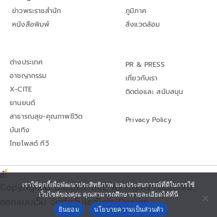
ข่าวพระราชสำนัก
ภูมิภาค
หนังสือพิมพ์
สิ่งแวดล้อม
ต่างประเทศ
PR & PRESS
อาชญากรรม
เกี่ยวกับเรา
X-CITE
ติดต่อและ สนับสนุน
ยานยนต์
สาธารณสุข-คุณภาพชีวิต
Privacy Policy
บันเทิง
ไทยโพสต์ ทีวี
Copyright© thaipost.net, All rights reserved.,
เราใช้คุกกี้เพื่อพัฒนาประสิทธิภาพ และประสบการณ์ที่ดีในการใช้
เว็บไซต์ของคุณ คุณสามารถศึกษารายละเอียดได้ที่นี่
ออกแบบเว็บ จัดทำเว็บไซต์โดย iDesign
ยินยอม
นโยบายความเป็นส่วนตัว