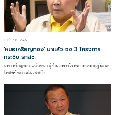
18 มีนาคม 2566
'หมอเหรียญทอง' มาแล้ว ชง 3 โครงการ
กระซิบ รทสช.
นพ.เหรียญทอง แน่นหนา ผู้อำนวยการโรงพยาบาลมงกุฎวัฒนะ
โพสต์ข้อความในเฟซบุ๊ก