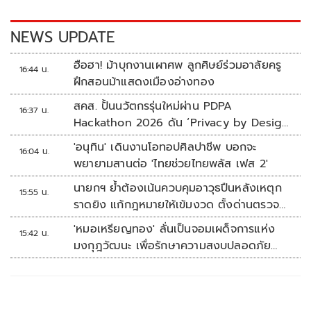
o
n
k
k
NEWS UPDATE
ฮือฮา! ม้าบุกงานเผาศพ ลูกศิษย์ร่วมอาลัยครู
16:44 น.
ฝึกสอนม้าแสดงเมืองอ่างทอง
สคส. ปั้นนวัตกรรุ่นใหม่ผ่าน PDPA
16:37 น.
Hackathon 2026 ดัน ‘Privacy by Design
for all’ สู่โซลูชันคุ้มครองข้อมูลส่วนบุคคลที่
'อนุทิน' เดินงานโอทอปศิลปาชีพ บอกจะ
16:04 น.
ใช้ได้จริง
พยายามสานต่อ 'ไทยช่วยไทยพลัส เฟส 2'
นายกฯ ย้ำต้องเน้นควบคุมอาวุธปืนหลังเหตุก
15:55 น.
ราดยิง แก้กฎหมายให้เข้มงวด ตั้งด่านตรวจ
เพิ่ม
'หมอเหรียญทอง' ลั่นเป็นจอมเผด็จการแห่ง
15:42 น.
มงกุฎวัฒนะ เพื่อรักษาความสงบปลอดภัย
ภายในรพ.