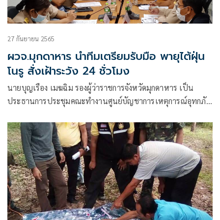
27 กันยายน 2565
ผวจ.มุกดาหาร นำทีมเตรียมรับมือ พายุไต้ฝุ่น
โนรู สั่งเฝ้าระวัง 24 ชั่วโมง
นายบุญเรือง เมฆฉิม รองผู้ว่าราชการจังหวัดมุกดาหาร เป็น
ประธานการประชุมคณะทำงานศูนย์บัญชาการเหตุการณ์อุทกภัย
วาตภัยและดินถล่มจังหวัดมุกดาหาร