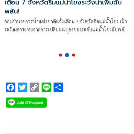
เตือน 7 จังหวัดริมแม่น้ำโขงระวังน้ำเพิ่มฉับ
พลัน!
กองอำนวยการน้ำแห่งชาติแจ้งเตือน 7 จังหวัดติดแม่น้ำโขง เฝ้า
ระวังผลกระทบจากการเปลี่ยนแปลงของระดับแม่น้ำโขงฉับพลัน
หนองคายวันเดียวน้ำโขงเพิ่มสูงขึ้นครึ่งเมตร
F
T
C
Li
S
ac
wi
o
n
h
e
tt
p
e
ar
b
er
y
e
o
Li