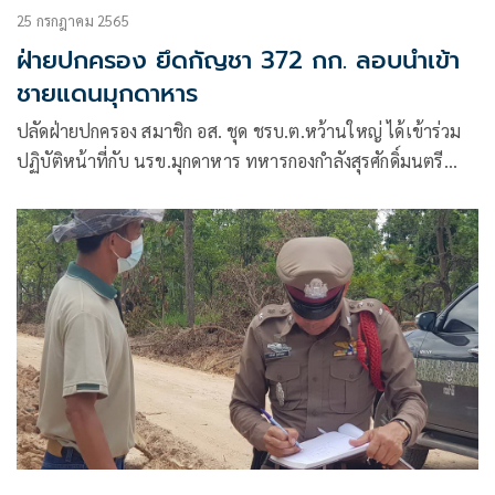
25 กรกฎาคม 2565
ฝ่ายปกครอง ยึดกัญชา 372 กก. ลอบนำเข้า
ชายแดนมุกดาหาร
ปลัดฝ่ายปกครอง สมาชิก อส. ชุด ชรบ.ต.หว้านใหญ่ ได้เข้าร่วม
ปฏิบัติหน้าที่กับ นรข.มุกดาหาร ทหารกองกำลังสุรศักดิ์มนตรี
ตชด.234 ตำรวจ สภ.หว้านใหญ่ ด่านศุลกากรจังหวัดมุกดาหาร