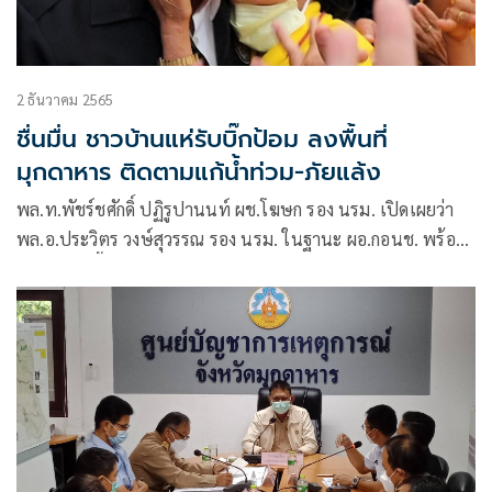
2 ธันวาคม 2565
ชื่นมื่น ชาวบ้านแห่รับบิ๊กป้อม ลงพื้นที่
มุกดาหาร ติดตามแก้น้ำท่วม-ภัยแล้ง
พล.ท.พัชร์ชศักดิ์ ปฏิรูปานนท์ ผช.โฆษก รอง นรม. เปิดเผยว่า
พล.อ.ประวิตร วงษ์สุวรรณ รอง นรม. ในฐานะ ผอ.กอนช. พร้อม
คณะ ได้ลงพื้นที่ไปปฏิบัติราชการ ต่อเนื่องจากช่วงเช้า โดยใน
ช่วงบ่ายได้เดินทางไปตรวจเยี่ยม โครงการก่อสร้างประตูระบาย
น้ำ”ห้วยบังอี่”