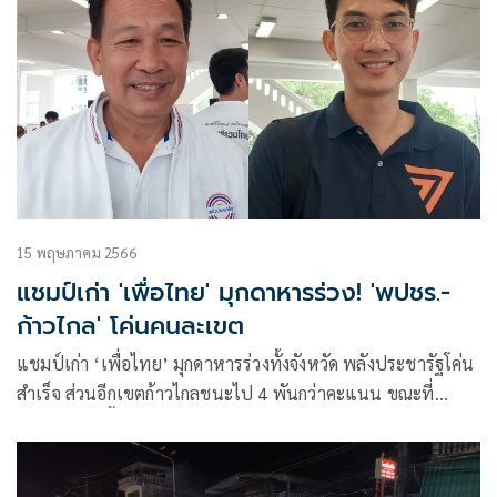
15 พฤษภาคม 2566
แชมป์เก่า 'เพื่อไทย' มุกดาหารร่วง! 'พปชร.-
ก้าวไกล' โค่นคนละเขต
แชมป์เก่า ‘เพื่อไทย’ มุกดาหารร่วงทั้งจังหวัด พลังประชารัฐโค่น
สำเร็จ ส่วนอีกเขตก้าวไกลชนะไป 4 พันกว่าคะแนน ขณะที่
คะแนนปาร์ตี้ลิสต์ พท. ยังครอง