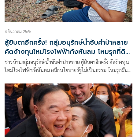
4 ธันวาคม 2565
สู้ยิบตาอีกครั้ง! กลุ่มอนุรักษ์น้ำซับคำป่าหลาย
คัดง้างทุนใหม่โรงไฟฟ้ากังหันลม โหมรุกที่ดิน
ทำกิน
ชาวบ้านกลุ่มอนุรักษ์น้ำซับคำป่าหลาย สู้ยิบตาอีกครั้ง คัดง้างทุน
ใหม่โรงไฟฟ้ากังหันลม ผนึกนโยบายรัฐไม่เป็นธรรม โหมรุกผืน
ป่าผืนดินที่ทำกิน