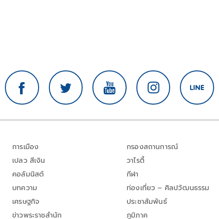
การเมือง
กรองสถานการณ์
เปลว สีเงิน
วาไรตี้
คอลัมนิสต์
กีฬา
บทความ
ท่องเที่ยว – ศิลปวัฒนธรรม
เศรษฐกิจ
ประชาสัมพันธ์
ข่าวพระราชสำนัก
ภูมิภาค