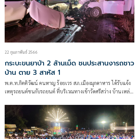
22 กุมภาพันธ์ 2566
กระบะขนยาบ้า 2 ล้านเม็ด ชนประสานงารถชาว
บ้าน ตาย 3 สาหัส 1
พ.ต.ท.กิตติวัฒน์ คนหาญ ร้อยเวร สภ.เมืองมุกดาหาร ได้รับแจ้ง
เหตุรถยนต์ชนกับรถยนต์ ที่บริเวณทางเข้าวัดศรีสว่าง บ้านเหล่า
ล้อม หมู่ 4 ตำบลนาสีนวน อำเภอเมืองมุกดาหาร จังหวัด
มุกดาหาร