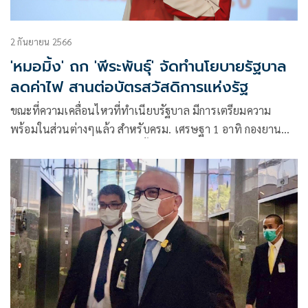
2 กันยายน 2566
'หมอมิ้ง' ถก 'พีระพันธุ์' จัดทำนโยบายรัฐบาล
ลดค่าไฟ สานต่อบัตรสวัสดิการแห่งรัฐ
ขณะที่ความเคลื่อนไหวที่ทำเนียบรัฐบาล มีการเตรียมความ
พร้อมในส่วนต่างๆแล้ว สำหรับครม. เศรษฐา 1 อาทิ กองยาน
พาหนะนำรถประจำตำแหน่งทั้งในส่วนของนายกฯ และรัฐมนตรี
ตรวจเช็กสภาพหลังมีการส่งมอบคืนเรียบร้อยแล้ว โดยได้นำไป
จอดไว้ที่บ้านพิษณุโลก