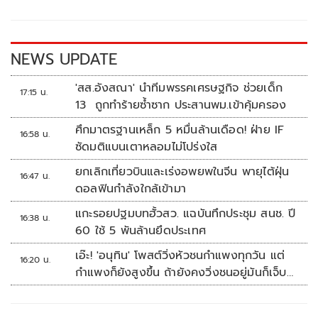
o
Li
o
n
k
k
NEWS UPDATE
'สส.อังสณา' นำทีมพรรคเศรษฐกิจ ช่วยเด็ก
17:15 น.
13 ถูกทำร้ายซ้ำซาก ประสานพม.เข้าคุ้มครอง
ศึกมาตรฐานเหล็ก 5 หมื่นล้านเดือด! ฝ่าย IF
16:58 น.
ซัดมติแบนเตาหลอมไม่โปร่งใส
ยกเลิกเที่ยวบินและเร่งอพยพในจีน พายุไต้ฝุ่น
16:47 น.
ดอลฟินกำลังใกล้เข้ามา
แกะรอยปฐมบทฮั้วสว. แฉบันทึกประชุม สนช. ปี
16:38 น.
60 ใช้ 5 พันล้านยึดประเทศ
เอ๊ะ! 'อนุทิน' โพสต์วิ่งหัวชนกำแพงทุกวัน แต่
16:20 น.
กำแพงก็ยังสูงขึ้น ถ้ายังคงวิ่งชนอยู่มันก็เจ็บ
หัวอีก