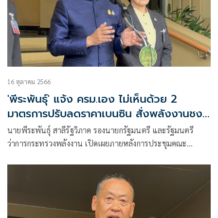
16 ตุลาคม 2566
'พีระพันธุ์' แจ้ง ครม.เอง ไม่เห็นด้วย 2
มาตรการปรับลดราคาเบนซิน สั่งพลังงานชง
ใหม่
นายพีระพันธุ์ สาลีรัฐวิภาค รองนายกรัฐมนตรี และรัฐมนตรี
ว่าการกระทรวงพลังงาน เปิดเผยภายหลังการประชุมคณะ
รัฐมนตรี (ครม.) ว่า กระทรวงพลังงาน เตรียมกลับไปพิจารณา
แนวทางการปรับลดราคาค่าน้ำมันเบนซิน เพื่อช่วยลดค่าครอง
ชีพให้กับประชาชน