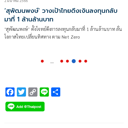
2 มีนาคม 2566
‘สุพัฒนพงษ์' วางเป้าไทยดึงเงินลงทุนกลับ
มาที่ 1 ล้านล้านบาท
‘สุพัฒนพงษ์’ ตั้งโจทย์ดึงการลงทุนกลับมาที่ 1 ล้านล้านบาท ลั่น
โอกาสไทยเปลี่ยนทิศทาง ตาม Net Zero
...
F
T
C
Li
S
ac
wi
o
n
h
e
tt
p
e
ar
b
er
y
e