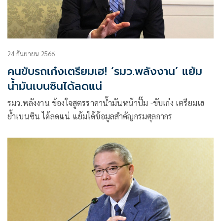
24 กันยายน 2566
คนขับรถเก๋งเตรียมเฮ! ‘รมว.พลังงาน’ แย้ม
น้ำมันเบนซินได้ลดแน่
รมว.พลังงาน ข้องใจสูตรราคาน้ำมันหน้าปั๊ม -ขับเก๋ง เตรียมเฮ
ย้ำเบนซิน ได้ลดแน่ แย้มได้ข้อมูลสำคัญกรมศุลกากร