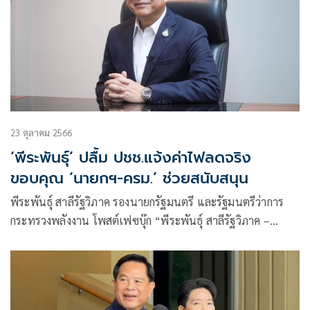
23 ตุลาคม 2566
‘พีระพันธุ์’ ปลื้ม ปชช.แจ้งค่าไฟลดจริง
ขอบคุณ ‘นายกฯ-ครม.’ ช่วยสนับสนุน
พีระพันธุ์ สาลีรัฐวิภาค รองนายกรัฐมนตรี และรัฐมนตรีว่าการ
กระทรวงพลังงาน โพสต์เฟซบุ๊ก “พีระพันธุ์ สาลีรัฐวิภาค –
Pirapan Salirathavibhaga”