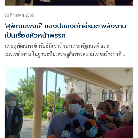
18 สิงหาคม 2566
'สุพัฒนพงษ์​' แจงปมชิงเก้าอี้รมต.พลังงาน​
เป็นเรื่องหัวหน้าพรรค
นายสุพัฒนพงษ์​ พันธ์มีเชาว์​ รองนายกรัฐมนตรี​ และ
รมว.พลังงาน​ ในฐานะทีมเศรษฐกิจพรรครวมไทยสร้างชาติ​
(รทสช.) ให้สัมภาษณ์ถึงกระแสข่าวการ