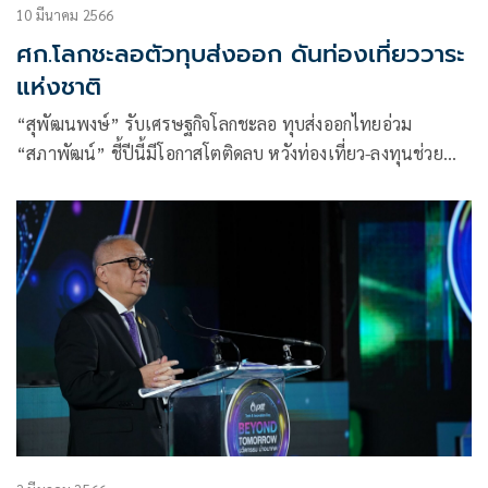
10 มีนาคม 2566
ศก.โลกชะลอตัวทุบส่งออก ดันท่องเที่ยววาระ
แห่งชาติ
“สุพัฒนพงษ์” รับเศรษฐกิจโลกชะลอ ทุบส่งออกไทยอ่วม
“สภาพัฒน์” ชี้ปีนี้มีโอกาสโตติดลบ หวังท่องเที่ยว-ลงทุนช่วย
หนุน