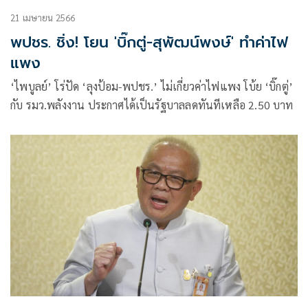
21 เมษายน 2566
พปชร. ชิ่ง! โยน 'บิ๊กตู่-สุพัฒน์พงษ์' ทำค่าไฟ
แพง
‘ไพบูลย์’ โร่ปัด ‘ลุงป้อม-พปชร.’ ไม่เกี่ยวค่าไฟแพง โบ้ย ‘บิ๊กตู่’
กับ รมว.พลังงาน ประกาศได้เป็นรัฐบาลลดทันทีเหลือ 2.50 บาท