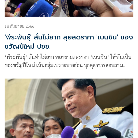
18 กันยายน 2566
'พีระพันธุ์' ลั่นไม่ยาก ลุยลดราคา 'เบนซิน' ของ
ขวัญปีใหม่ ปชช.
‘พีระพันธุ์’ ลั่นทําไม่ยาก พยายามลดราคา ‘เบนซิน’ ให้ทันเป็น
ของขวัญปีใหม่ เน้นกลุ่มเปราะบางก่อน บุกศุลกากรสอบถาม
ต้นทุน