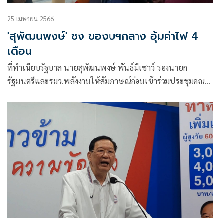
25 เมษายน 2566
'สุพัฒนพงษ์' ชง ของบฯกลาง อุ้มค่าไฟ 4
เดือน
ที่ทำเนียบรัฐบาล นายสุพัฒนพงษ์ พันธ์มีเชาว์ รองนายก
รัฐมนตรีและรมว.พลังงานให้สัมภาษณ์ก่อนเข้าร่วมประชุมคณะ
รัฐมนตรี (ครม.) ถึงผล