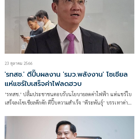
23 ตุลาคม 2566
'รทสช.' ตีปี๊บผลงาน 'รมว.พลังงาน' โซเชียล
แห่แชร์ใบเสร็จค่าไฟลดฮวบ
‘รทสช.’ ปลื้มประชาชนตอบรับนโยบายลดค่าไฟฟ้า แห่แชร์ใบ
เสร็จลงโซเชียลคึกคัก ตีปี๊บความสำเร็จ ‘พีระพันธุ์’ บรรเทาค่า
ครองชีพถ้วนหน้า