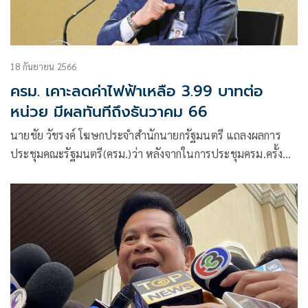
18 กันยายน 2566
ครม. เคาะลดค่าไฟฟ้าเหลือ 3.99 บาทต่อ
หน่วย มีผลทันทีถึงธันวาคม 66
นายชัย วัชรงค์ โฆษกประจำสำนักนายกรัฐมนตรี แถลงผลการ
ประชุมคณะรัฐมนตรี(ครม.)ว่า หลังจากในการประชุมครม.ครั้งที่
แล้วเมื่อวันที่ 13 ก.ย. มีการหารือเรื่องการลดค่าไฟลดลงเหลือ
4.10 บาทต่อหน่วย แต่นายกรัฐมนตรี ได้กำชับ นายพีรพันธุ์ สาลี
รัฐวิภาค รมว.พลังงาน