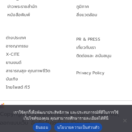
ข่าวพระราชสำนัก
ภูมิภาค
หนังสือพิมพ์
สิ่งแวดล้อม
ต่างประเทศ
PR & PRESS
อาชญากรรม
เกี่ยวกับเรา
X-CITE
ติดต่อและ สนับสนุน
ยานยนต์
สาธารณสุข-คุณภาพชีวิต
Privacy Policy
บันเทิง
ไทยโพสต์ ทีวี
Copyright© thaipost.net, All rights reserved.,
เราใช้คุกกี้เพื่อพัฒนาประสิทธิภาพ และประสบการณ์ที่ดีในการใช้
เว็บไซต์ของคุณ คุณสามารถศึกษารายละเอียดได้ที่นี่
ออกแบบเว็บ จัดทำเว็บไซต์โดย iDesign
ยินยอม
นโยบายความเป็นส่วนตัว