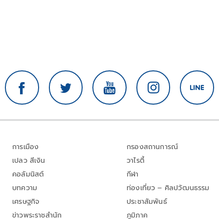
การเมือง
กรองสถานการณ์
เปลว สีเงิน
วาไรตี้
คอลัมนิสต์
กีฬา
บทความ
ท่องเที่ยว – ศิลปวัฒนธรรม
เศรษฐกิจ
ประชาสัมพันธ์
ข่าวพระราชสำนัก
ภูมิภาค