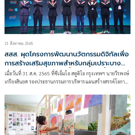
31 สิงหาคม 2565
สสส. ผุดโครงการพัฒนานวัตกรรมดิจิทัลเพื่อ
การสร้างเสริมสุขภาพสำหรับกลุ่มเปราะบาง
“HEALTHTECH X สุขล้ำ ไม่เหลื่อมล้ำ” โด
เมื่อวันที่ 31 ส.ค. 2565 ที่ซีเอ็มโอ สตูดิโอ กรุงเทพฯ นายวีรพงษ์
เกรียงสินยศ รองประธานกรรมการบริหารแผนสร้างสรรค์โอกาส
สร้างเสริมสุขภาวะ สำนักงานกองทุนสนับสนุนการสร้างเสริมสุข
ภาพ (สสส.)