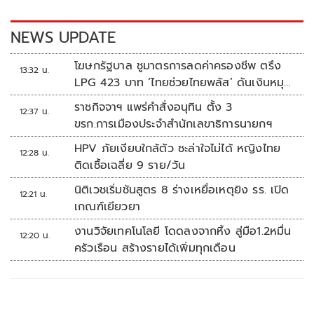
o
n
k
k
NEWS UPDATE
โฆษกรัฐบาล ชูมาตรการลดค่าครองชีพ ตรึง
13:32 น.
LPG 423 บาท ‘ไทยช่วยไทยพลัส’ ดันเงินหมุน
แสนล้าน
ราชกิจจาฯ แพร่คำสั่งอนุทิน ตั้ง 3
12:37 น.
ขรก.การเมืองประจำสำนักเลขาธิการนายกฯ
HPV ภัยเงียบใกล้ตัว ชะล่าใจไม่ได้ หญิงไทย
12:28 น.
ติดเชื้อเฉลี่ย 9 ราย/วัน
นิติเวชเริ่มชันสูตร 8 ร่างเหยื่อเหตุยิง รร. เปิด
12:21 น.
เกณฑ์เยียวยา
งานวิจัยเทคโนโลยี โดดลงจากหิ้ง สู่มือ1.2หมื่น
12:20 น.
ครัวเรือน สร้างรายได้เพิ่มทุกเดือน