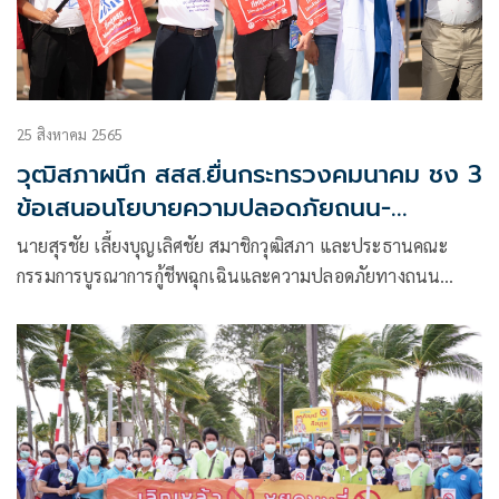
25 สิงหาคม 2565
วุฒิสภาผนึก สสส.ยื่นกระทรวงคมนาคม ชง 3
ข้อเสนอนโยบายความปลอดภัยถนน-
ทางม้าลาย หลังพบปี 64 ผู้เสียชีวิตเป็นคน
นายสุรชัย เลี้ยงบุญเลิศชัย สมาชิกวุฒิสภา และประธานคณะ
เดินเท้า-คนข้ามถนนมากถึง 8 % ชี้
กรรมการบูรณาการกู้ชีพฉุกเฉินและความปลอดภัยทางถนน
“ความเร็ว” เป็นสาเหตุเสียชีวิตถึง 70 %
วุฒิสภา กล่าวว่า