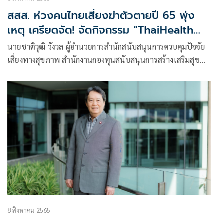
สสส. ห่วงคนไทยเสี่ยงฆ่าตัวตายปี 65 พุ่ง
เหตุ เครียดจัด! จัดกิจกรรม “ThaiHealth
Watch 2022 The Series : เรื่องใจเรื่อง
นายชาติวุฒิ วังวล ผู้อำนวยการสำนักสนับสนุนการควบคุมปัจจัย
ใหญ่” แนะวิธีจัดการความเครียด สังเกตตัว
เสี่ยงทางสุขภาพ สำนักงานกองทุนสนับสนุนการสร้างเสริมสุข
เอง-ปรึกษาผู้เชี่ยวชาญ ร่วม จุฬาฯ พัฒนา
ภาพ (สสส.) กล่าวว่า ปัญหาสุขภาพจิตเป็น 1
นวัตกรรมปรึกษาสุขภาพจิตออนไลน์ ผ่านเพจ
“Here to Heal” เข้าถึงง่าย
8 สิงหาคม 2565