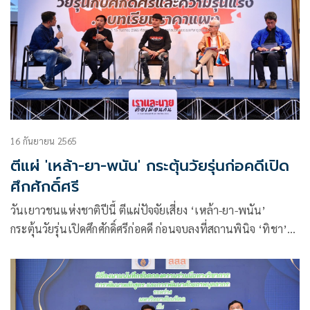
16 กันยายน 2565
ตีแผ่ 'เหล้า-ยา-พนัน' กระตุ้นวัยรุ่นก่อคดีเปิด
ศึกศักดิ์ศรี
วันเยาวชนแห่งชาติปีนี้ ตีแผ่ปัจจัยเสี่ยง ‘เหล้า-ยา-พนัน’
กระตุ้นวัยรุ่นเปิดศึกศักดิ์ศรีก่อคดี ก่อนจบลงที่สถานพินิจ ‘ทิชา’
ย้ำต้องปรับพฤติกรรมทัศนคติ เปลี่ยนอริเป็นสหาย