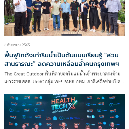
6 กันยายน 2565
ฟื้นฟูโกดังเก่าริมน้ำเป็นต้นแบบเรียนรู้ “สวน
สานธารณะ” ลดความเหลื่อมล้ำคนกรุงเทพฯ
The Great Outdoor พื้นที่ตาบอดริมแม่น้ำเจ้าพระยาตรงข้าม
เยาวราช สสส.-UddC-กลุ่ม WE! PARK-กทม.-ภาคีเครือข่ายเปิด
เวทีสาธารณะ ถกแนวทางพัฒนาเมืองบนฐานความรู้สุขภาวะ