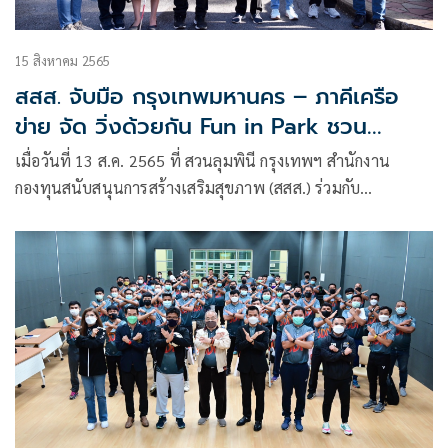
15 สิงหาคม 2565
สสส. จับมือ กรุงเทพมหานคร – ภาคีเครือ
ข่าย จัด วิ่งด้วยกัน Fun in Park ชวน
ประชาชน – คนพิการ เพิ่มกิจกรรมทางกาย ดู
เมื่อวันที่ 13 ส.ค. 2565 ที่ สวนลุมพินี กรุงเทพฯ สำนักงาน
หนัง ฟังดนตรี ส่งเสริมพื้นที่สาธารณะ สร้าง
กองทุนสนับสนุนการสร้างเสริมสุขภาพ (สสส.) ร่วมกับ
สังคมเป็นสุข เพื่อคนทุกกลุ่มสุขภาวะดี
กรุงเทพมหานคร สมาพันธ์ชมรมเดินวิ่งเพื่อสุขภาพไทย