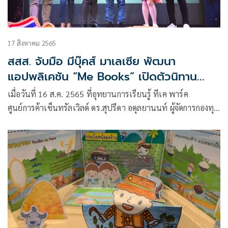
17 สิงหาคม 2565
สสส. จับมือ มีบุ๊คส์ มาเลเซีย พัฒนา
แอปพลิเคชัน “Me Books” เปิดตัวนิทาน
ออนไลน์ 4 ภาษา บนแนวคิด ปลุกหนังสือให้มี
เมื่อวันที่ 16 ส.ค. 2565 ที่อุทยานการเรียนรู้ ทีเค พาร์ค
ชีวิต ชูเป็นต้นแบบโมเดลธุรกิจเพื่อสังคม คาด
ศูนย์การค้าเซ็นทรัลเวิลด์ ดร.สุปรีดา อดุลยานนท์ ผู้จัดการกองทุน
เข้าถึงเด็ก 1 แสนคนภายในปี 2565
สนับสนุนการสร้างเสริมสุขภาพ (สสส.)