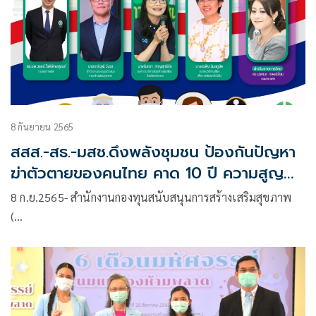
8 กันยายน 2565
สสส.-สธ.-มสช.ดึงพลังชุมชน ป้องกันปัญหา
ฆ่าตัวตายของคนไทย คาด 10 ปี ความสูญ
เสียแซงโรคไม่ติดต่อ
8 ก.ย.2565- สำนักงานกองทุนสนับสนุนการสร้างเสริมสุขภาพ
(…