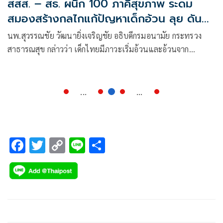
สสส. – สธ. ผนึก 100 ภาคีสุขภาพ ระดม
สมองสร้างกลไกแก้ปัญหาเด็กอ้วน ลุย ดัน
มาตรการบังคับใช้ปกป้องเด็กไทยจากการ
นพ.สุวรรณชัย วัฒนายิ่งเจริญชัย อธิบดีกรมอนามัย กระทรวง
ตลาดอาหาร-เครื่องดื่มที่ส่งผลต่อสุขภาพ เน้น
สาธารณสุข กล่าวว่า เด็กไทยมีภาวะเริ่มอ้วนและอ้วนจาก
จัดการเทคนิคการทำการตลาดอาหารหวาน มัน
พฤติกรรมการบริโภคอาหารที่ไม่เหมาะสม
เค็ม ลดเสี่ยง NCDs ต้นเหตุการตายก่อนวัย
อันควร
...
...
F
T
C
Li
S
ac
wi
o
n
h
e
tt
p
e
ar
b
er
y
e
o
Li