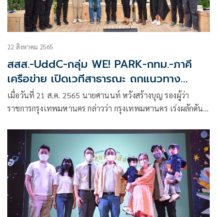
22 สิงหาคม 2565
สสส.-UddC-กลุ่ม WE! PARK-กทม.-ภาคี
เครือข่าย เปิดเวทีสาธารณะ ถกแนวทาง
พัฒนาเมืองบนฐานความรู้สุขภาวะ ดึง ภาค
เมื่อวันที่ 21 ส.ค. 2565 นายศานนท์ หวังสร้างบุญ รองผู้ว่า
รัฐ-การศึกษา-ประชาสังคม ฟื้นฟูพื้นที่รกร้าง
ราชการกรุงเทพมหานคร กล่าวว่า กรุงเทพมหานคร เร่งผลักดัน
ย่านกะดีจีน-คลองสาน สู่ “สวน สาน ธารณะ”
นโยบายส่งเสริมการเรียนรู้ ศิลปะ วัฒนธรรม กีฬา ได้ร่วมกับศูนย์
ออกแบบและพัฒนาเมือง (UddC)