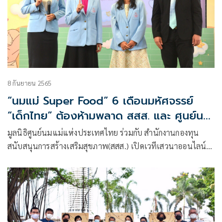
8 กันยายน 2565
“นมแม่ Super Food” 6 เดือนมหัศจรรย์
“เด็กไทย” ต้องห้ามพลาด สสส. และ ศูนย์นม
แม่ฯ ร่วมขับเคลื่อนสร้าง “สังคมนมแม่” ที่
มูลนิธิศูนย์นมแม่แห่งประเทศไทย ร่วมกับ สำนักงานกองทุน
ยั่งยืน
สนับสนุนการสร้างเสริมสุขภาพ(สสส.) เปิดเวทีเสวนาออนไลน์
“6 เดือนมหัศจรรย์