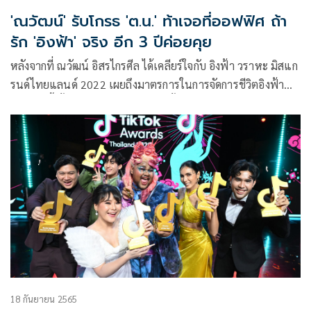
'ณวัฒน์' รับโกรธ 'ต.น.' ท้าเจอที่ออฟฟิศ ถ้า
รัก 'อิงฟ้า' จริง อีก 3 ปีค่อยคุย
หลังจากที่ ณวัฒน์ อิสรไกรศีล ได้เคลียร์ใจกับ อิงฟ้า วราหะ มิสแก
รนด์ไทยแลนด์ 2022 เผยถึงมาตรการในการจัดการชีวิตอิงฟ้า
หลังจากนี้ ทั้งลงมาดูแลเองทุกเรื่อง ทั้งงานและเรื่องส่วนตัว ไป
ไหนต้องไลน์บอก ล่าสุด ณวัฒน์ ได้เปิดใจอีกครั้งหลังไลฟ์สดชี้แจง
เรื่องดังกล่าวอีกครั้ง ผ่านทางรายการ คุยแซ่บshow ทางช่อง
one31 ที่มีเป็กกี้ศรีธัญญา และเบนซ์ พรชิตา เป็นพิธีกรดำเนิน
รายการ
18 กันยายน 2565