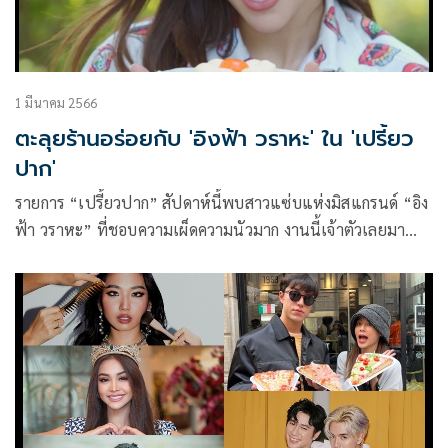
1 มีนาคม 2566
ตะลุยร้านอร่อยกับ 'อิงฟ้า วราหะ' ใน 'เปรี้ยว
ปาก'
รายการ “เปรี้ยวปาก” สัปดาห์นี้พบสาวแซ่บแห่งมิสแกรนด์ “อิง
ฟ้า วราหะ” ที่ชอบความเผ็ดความนัวมาก งานนี้เจ้าตัวเลยมา
ตะลุยชิมอาหารแซ่บ โดยร้านแรกที่จะมาจึงเป็น “ร้านยำแหลก
ปลาแดกเลิศ@สายไหม” ปลาร้ายืนหนึ่งย่านสายใหม่ เมนูความ
แซ่บซี๊ดต้องมา ยำปูไข่ดอง ไข่แบบเต็ม มันๆ อีกหนึ่งเมนูโปรด
ของ “อิงฟ้า” ร้านอยู่ที่ ถนนเพิ่มสิน ตรงข้ามซอยเพิ่มสิน 60
เปิด 11.00 – 21.00 น. (หยุดทุกวันพุธ)