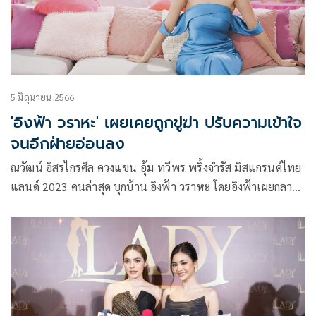
5 มิถุนายน 2566
'อิงฟ้า วราหะ' เผยเคยถูกขู่ฆ่า ปรับความเข้าใจ
จนอีกฝ่ายอ่อนลง
ณวัฒน์ อิสรไกรศีล ควงแขน อุ้ม-ทวีพร พริ้งจำรัส มิสแกรนด์ไทย
แลนด์ 2023 คนล่าสุด บุกบ้าน อิงฟ้า วราหะ โดยอิงฟ้าเผยกลาง
รายการว่าเคยถูกขู่ฆ่า พร้อมแชร์ประสบการณ์รุ่นพี่สู่รุ่นน้องมิส
แกรนด์แบบไม่มีกั๊ก ในรายการ “HELLO ENGFA ( อิงฟ้ามาหานะ
เธอ)”