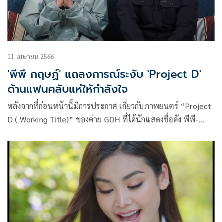
11 เมษายน 2566
'พีพี กฤษฏ์' แถลงการณ์ระงับ 'Project D'
ด้านแฟนคลับแห่ให้กำลังใจ
หลังจากที่ก่อนหน้านี้มีการประกาศ เกี่ยวกับภาพยนตร์ “Project
D ( Working Title)” ของค่าย GDH ที่ได้นักแสดงชื่อดัง พีพี-
กฤษฏ์ อำนวยเดชกร มาประกบนางงามอย่าง อิงฟ้า วราหะ ทำให้
เกิดเสียงฮือฮาเป็นอย่างมากที่สองตัวท็อปของวงการบันเทิงมา
ร่วมงานกัน แต่ล่าสุดทาง GDH ได้ประกาศพับโปรเจกต์ดังกล่าว
เนื่องจากความไม่ลงตัวของระยะเวลาในการเตรียมงาน