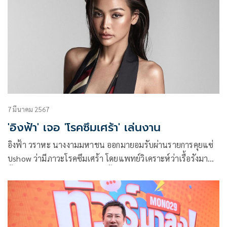
7 มีนาคม 2567
'อิงฟ้า' เจอ 'โรคซึมเศร้า' เล่นงาน
อิงฟ้า วราหะ นางงามมหาชน ออกมายอมรับผ่านรายการคุยแซ่
บshow ว่ามีภาวะโรคซึมเศร้า โดยแพทย์วิเคราะห์ว่าเรื้อรังมา
ตั้งแต่คุณพ่อเสียชีวิต ที่ตนเองนั้นอายุเพียง 18 ปี และต้องทาน
ยารักษาตัวจนถึงตอนนี้ แถมในอดีตยังเคยคิดสั้น พร้อมเสิร์ชหา
วิธีตายที่ไม่เจ็บปวด