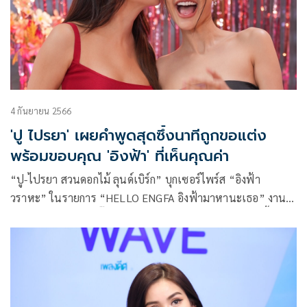
4 กันยายน 2566
'ปู ไปรยา' เผยคำพูดสุดซึ้งนาทีถูกขอแต่ง
พร้อมขอบคุณ 'อิงฟ้า' ที่เห็นคุณค่า
“ปู-ไปรยา สวนดอกไม้ ลุนด์เบิร์ก” บุกเซอร์ไพร์ส “อิงฟ้า
วราหะ” ในรายการ “HELLO ENGFA อิงฟ้ามาหานะเธอ” งานนี้
ทำเอาเจ้าตัวถึงกับกรี๊ดลั่น และเขินอายสุดๆ เพราะแอบปลื้ม ปู
ไปรยา มานานแล้ว โดยในรายการว่าที่เจ้าสาวสุดเซ็กซี่ ปู ไปรยา
ได้เผยถึงวินาทีถูกขอแต่งงานว่า