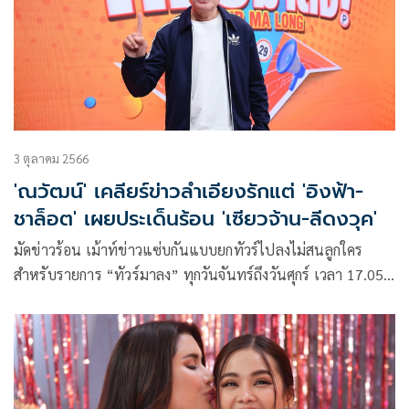
3 ตุลาคม 2566
'ณวัฒน์' เคลียร์ข่าวลำเอียงรักแต่ 'อิงฟ้า-
ชาล็อต' เผยประเด็นร้อน 'เซียวจ้าน-ลีดงวุค'
มัดข่าวร้อน เม้าท์ข่าวแซ่บกันแบบยกทัวร์ไปลงไม่สนลูกใคร
สำหรับรายการ “ทัวร์มาลง” ทุกวันจันทร์ถึงวันศุกร์ เวลา 17.05
น. ทางสถานีโทรทัศน์ช่อง MONO29 โดยมีพิธีกรหลัก เพชรจ้า-
วิเชียร กุศลมโนมัย, พชร์-อานนท์, ปุ้มปุ้ย-พรรณทิพา อรุณวัฒน
ชัย, เป็กกี้ ศรีธัญญา, นิกกี้-ณฉัตร จันทพันธ์, ซานิ-นิภาภรณ์ ฐิติ
ธนการ และ อาร์ต-พศุตม์ บานแย้ม ผลัดเปลี่ยนมาขยี้ประเด็น
ทัวร์ลงที่เกิดขึ้น