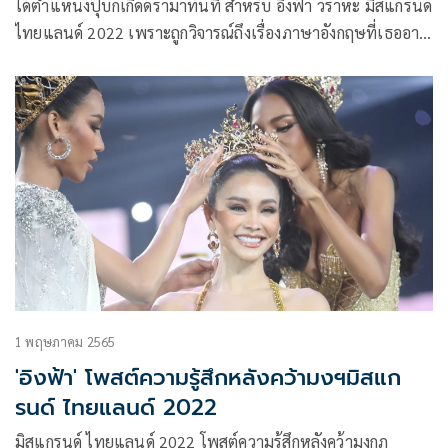
ได้ตำแหน่งปุ๊บก็เกิดดราม่าทันที สำหรับ อิงฟ้า วราหะ มิสแกรนด์
ไทยแลนด์ 2022 เพราะถูกวิจารณ์ถึงเรื่องภาษาอังกฤษที่เธออาจ
จะไม่แข็งแรงเท่าเพื่อนนางงามคนอื่น แล้วหากต้องไปประกาด
ในเวทีนานาชาติอาจจะเป็นอุปสรรคต่อการคว้ามงกุฏ ล่าสุดอิง
ฟ้า มาร่วมทำกิจกรรมกับทาง หงส์ทอง.COM โดยมีผู้บริหารคน
เก่ง ฐิตาภา ธนทรัพย์ปรีชาญ ให้การต้อนรับ พร้อมกับเปิดใจว่า
1 พฤษภาคม 2565
'อิงฟ้า' โพสต์ความรู้สึกหลังคว้ามงฯมิสแก
รนด์ ไทยแลนด์ 2022
มิสแกรนด์ ไทยแลนด์ 2022 โพสต์ความรู้สึกหลังคว้ามงกุฎ