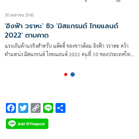
30 เมษายน 2565
'อิงฟ้า วราหะ' ซิว 'มิสแกรนด์ ไทยแลนด์
2022' ตามคาด
แรงเกินต้านจริงสำหรับ แด๊ดดี้ ของชาวด้อม อิงฟ้า วราหะ คว้า
ตำแหน่ง มิสแกรนด์ ไทยแลนด์ 2022 คนที่ 10 ของประเทศไทย
ไปครอง เฉือนชนะตัวเต็งอีกคนอย่าง ไฮดี้ อมันดา อแมนด้า เจน
เซ่น มิสแกรนด์ภูเก็ต ไปแบบเฉียดฉิว สวยครบทั้ง 3B ท่ามกลาง
เสียงกรี๊ดสนั่นของแฟนลับที่มาเชียร์กันแน่น โชว์ดีซี ฮอลล์
พระราม 9
F
T
C
Li
S
ac
wi
o
n
h
e
tt
p
e
ar
b
er
y
e