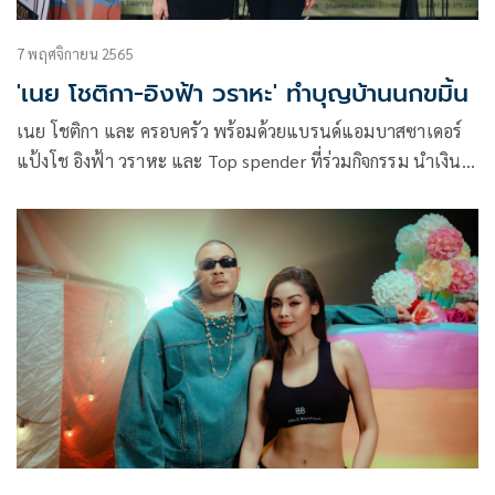
7 พฤศจิกายน 2565
'เนย โชติกา-อิงฟ้า วราหะ' ทำบุญบ้านนกขมิ้น
เนย โชติกา และ ครอบครัว พร้อมด้วยแบรนด์แอมบาสซาเดอร์
แป้งโช อิงฟ้า วราหะ และ Top spender ที่ร่วมกิจกรรม นำเงิน
รายได้ส่วนหนึ่งจากกานไลฟ์สด ไปบริจาคจำนวน 100,000 บาท
พร้อมด้วย ขนม นม ข้าวของเครื่องใช้มากมาย นอกจากนี้ยังมี
กลุ่มแฟนคลับกองทัพอิงฟ้า และบ้านหลักอิงฟ้า นำเงินมาร่วม
ทำบุญอีกเป็นจำนวนเงินกว่า 20,000 บาท เพื่อสมทบทุนมูลนิธิ
บ้านนกขมิ้น