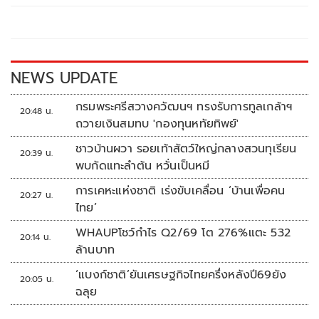
o
Li
o
n
k
k
NEWS UPDATE
กรมพระศรีสวางควัฒนฯ ทรงรับการทูลเกล้าฯ
20:48 น.
ถวายเงินสมทบ 'กองทุนหทัยทิพย์'
ชาวบ้านผวา รอยเท้าสัตว์ใหญ่กลางสวนทุเรียน
20:39 น.
พบกัดแทะลำต้น หวั่นเป็นหมี
การเคหะแห่งชาติ เร่งขับเคลื่อน ‘บ้านเพื่อคน
20:27 น.
ไทย’
WHAUPโชว์กำไร Q2/69 โต 276%แตะ 532
20:14 น.
ล้านบาท
‘แบงก์ชาติ’ยันเศรษฐกิจไทยครึ่งหลังปี69ยัง
20:05 น.
ฉลุย