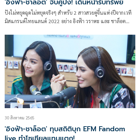
'อิงฟ้า-ชาล็อต' จับคู่ปัง! เดินหน้ารับทรัพย์
ปังไม่หยุดฉุดไม่หยุดจริงๆ สำหรับ 2 สาวสวยคู่จิ้นแห่งปีจากเวที
มิสแกรนด์ไทยแลนด์ 2022 อย่าง อิงฟ้า วราหะ และ ชาล็อต
ออสติน พรีเซ็นเตอร์คนดังของแบรนด์ Wink White ที่ควงคู่กันมา
ร่วมเฉลิมฉลองความสำเร็จ และสร้างสีสันความสนุกสนาน
ภายในงาน Wink White Celebrate
30 สิงหาคม 2565
'อิงฟ้า-ชาล็อต' ทุบสถิติบุก EFM Fandom
live ทำโซเชียลแทบแตก!