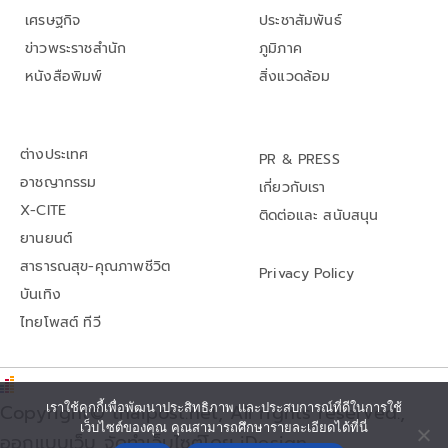
เศรษฐกิจ
ประชาสัมพันธ์
ข่าวพระราชสำนัก
ภูมิภาค
หนังสือพิมพ์
สิ่งแวดล้อม
ต่างประเทศ
PR & PRESS
อาชญากรรม
เกี่ยวกับเรา
X-CITE
ติดต่อและ สนับสนุน
ยานยนต์
สาธารณสุข-คุณภาพชีวิต
Privacy Policy
บันเทิง
ไทยโพสต์ ทีวี
Copyright© thaipost.net, All rights reserved.,
เราใช้คุกกี้เพื่อพัฒนาประสิทธิภาพ และประสบการณ์ที่ดีในการใช้
เว็บไซต์ของคุณ คุณสามารถศึกษารายละเอียดได้ที่นี่
ออกแบบเว็บ จัดทำเว็บไซต์โดย iDesign