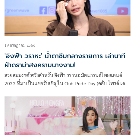
19 กรกฎาคม 2566
'อิงฟ้า วราหะ' น้ำตาซึมกลางรายการ เล่านาที
ฝ่าดราม่าสงครามนางงาม!
สวยสมมงฯตัวจริงสำหรับ อิงฟ้า วราหะ มิสแกรนด์ไทยแลนด์
2022 ที่มาเป็นแขกรับเชิญใน Club Pride Day (คลับ ไพรด์ เดย์)
ของ ‘ดีเจ.พี่อ้อย-นภาพร ไตรวิทย์วารีกุล’ และ ‘ก๊อตจิ-ทัชชกร
บุญลัภยานันท์’ ทาง Green Wave 106.5 ที่มาเปิดใจเรื่องราว
การฝ่าฟันดราม่าที่ทำให้เสียน้ำตา กว่าจะเป็นอิงฟ้ามันไม่ง่าย!