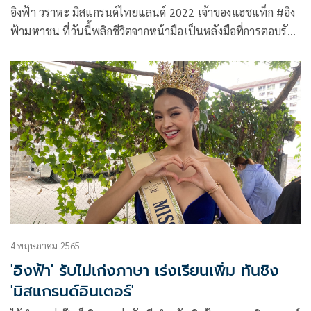
อิงฟ้า วราหะ มิสแกรนด์ไทยแลนด์ 2022 เจ้าของแฮชแท็ก #อิง
ฟ้ามหาชน ที่วันนี้พลิกชีวิตจากหน้ามือเป็นหลังมือที่การตอบรับ
จากแฟนคลับอย่างล้นหลาม พร้อมเล่าเรื่องราวชีวิตที่หลายคนยัง
ไม่รู้ และวินาทีสูญเสียคุณพ่อที่ทำเอาชีวิตเครียดหนักถึงขั้นคิดฆ่า
ตัวตายมาแล้วหลายครั้ง ผ่านทางรายการ คุยแซ่บshow ทางช่อง
วัน31
4 พฤษภาคม 2565
'อิงฟ้า' รับไม่เก่งภาษา เร่งเรียนเพิ่ม ทันชิง
'มิสแกรนด์อินเตอร์'