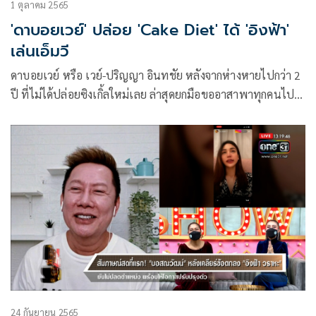
1 ตุลาคม 2565
'ดาบอยเวย์' ปล่อย 'Cake Diet' ได้ 'อิงฟ้า'
เล่นเอ็มวี
ดาบอยเวย์ หรือ เวย์-ปริญญา อินทชัย หลังจากห่างหายไปกว่า 2
ปี ที่ไม่ได้ปล่อยซิงเกิ้ลใหม่เลย ล่าสุดยกมือขออาสาพาทุกคนไป
โดดกันให้สนุกสุดเหวี่ยงไปกับเพลง Cake Diet (เค้ก ไดเอท)
เพลงที่มีจังหวะสนุกๆ ผสมผสานความเป็น ฮิปฮอปละติน ที่ตั้งใจ
เขียนเนื้อเองทั้งหมดอยากใส่ความสนุก-ความรู้สึกเหมือนไปงาน
ปาร์ตี้ ที่พวกเราห่างหายกันมานานมาก
24 กันยายน 2565