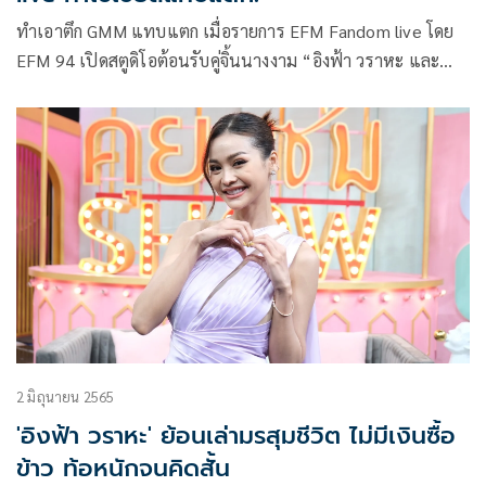
ทำเอาตึก GMM แทบแตก เมื่อรายการ EFM Fandom live โดย
EFM 94 เปิดสตูดิโอต้อนรับคู่จิ้นนางงาม “อิงฟ้า วราหะ และ
ชาล็อต ออสติน” จากเวทีมิสแกรนด์ไทยแลนด์ 2022 ที่มาทุบ
สถิติใหม่ทำยอดรับชมทุกช่องทางทั้ง Facebook , Tiktok ของ
EFM94 และ YouTube Atimeonline สูงสุด เรียกว่าโซเชี่ยลแทบ
ล่ม และยังสร้างปรากฏการณ์ไว้เพียบ อาทิ ยอดชมรายการสด 4
หมื่นกว่า, ติดเทรนด์ทวิตเตอร์อันดับ 1 ประเทศไทย, ยอดทวิต
ทะลุ 1 ล้านในเวลาไม่ถึง 24 ชั่วโมง, ยอดเข้าถึง (Reach) กว่า
1,400,000+ ครั้ง เป็นต้น
2 มิถุนายน 2565
'อิงฟ้า วราหะ' ย้อนเล่ามรสุมชีวิต ไม่มีเงินซื้อ
ข้าว ท้อหนักจนคิดสั้น