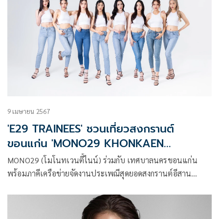
9 เมษายน 2567
'E29 TRAINEES' ชวนเที่ยวสงกรานต์
ขอนแก่น 'MONO29 KHONKAEN
SONGKRAN WET&FUN 2024'
MONO29 (โมโนทเวนตี้ไนน์) ร่วมกับ เทศบาลนครขอนแก่น
พร้อมภาคีเครือข่ายจัดงานประเพณีสุดยอดสงกรานต์อีสาน
เทศกาลดอกคูนเสียงแคนและถนนข้าวเหนียว ประจำปี 2567
ภายใต้แนวคิด “สาดถึงแก่น” พร้อมชวนประชาชนร่วมสนุก 8-
15 เมษายนนี้