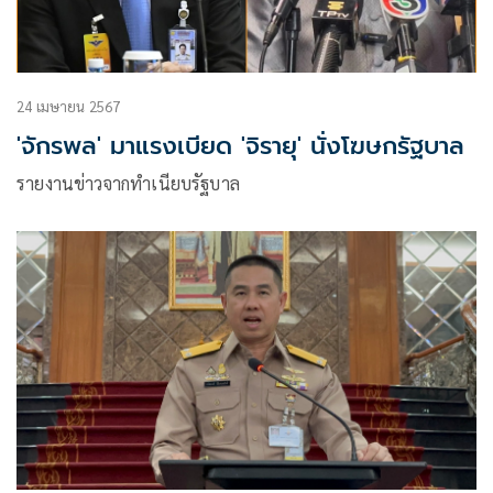
24 เมษายน 2567
'จักรพล' มาแรงเบียด 'จิรายุ' นั่งโฆษกรัฐบาล
รายงานข่าวจากทำเนียบรัฐบาล