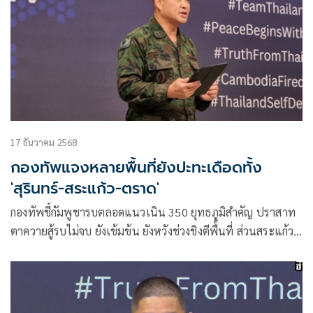
17 ธันวาคม 2568
กองทัพแจงหลายพื้นที่ยังปะทะเดือดทั้ง
'สุรินทร์-สระแก้ว-ตราด'
กองทัพชี้กัมพูชารบตลอดแนวเนิน 350 ยุทธภูมิสําคัญ ปราสาท
ตาควายสู้รบไม่จบ ยังเข้มข้น ยังหวังช่วงชิงตีพื้นที่ ส่วนสระแก้ว
โดนหนัก บ้านหนองจาน-หนองหญ้าแก้ว และ จ.ตราด