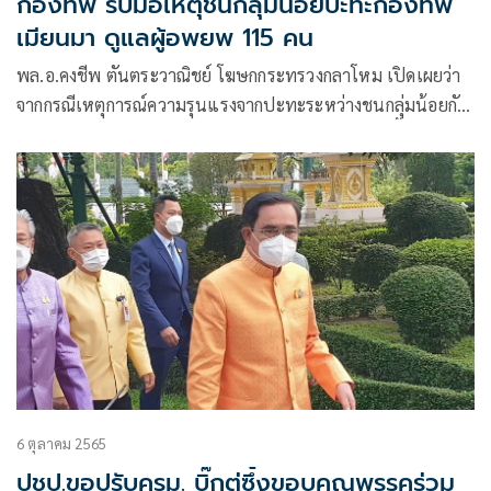
กองทัพ รับมือเหตุชนกลุ่มน้อยปะทะกองทัพ
เมียนมา ดูแลผู้อพยพ 115 คน
พล.อ.คงชีพ ตันตระวาณิชย์ โฆษกกระทรวงกลาโหม เปิดเผยว่า
จากกรณีเหตุการณ์ความรุนแรงจากปะทะระหว่างชนกลุ่มน้อยกับ
กองทัพเมียนมา ที่มีความรุนแรงและการใช้อาวุธมากขึ้น บริเวณ
ตรงข้าม ท่าเจ้าจอก ต.ปากจั่น อ.กระบุรี จ.ระนอง
6 ตุลาคม 2565
ปชป.ขอปรับครม. บิ๊กตู่ซึ้งขอบคุณพรรคร่วม