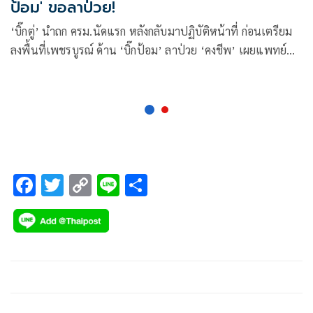
ป้อม' ขอลาป่วย!
‘บิ๊กตู่’ นำถก ครม.นัดแรก หลังกลับมาปฏิบัติหน้าที่ ก่อนเตรียม
ลงพื้นที่เพชรบูรณ์ ด้าน ‘บิ๊กป้อม’ ลาป่วย ‘คงชีพ’ เผยแพทย์
ตรวจแล้ว ไม่มีอะไรน่าห่วงยันไม่เกี่ยวการเมือง
F
T
C
Li
S
ac
wi
o
n
h
e
tt
p
e
ar
b
er
y
e
o
Li
o
n