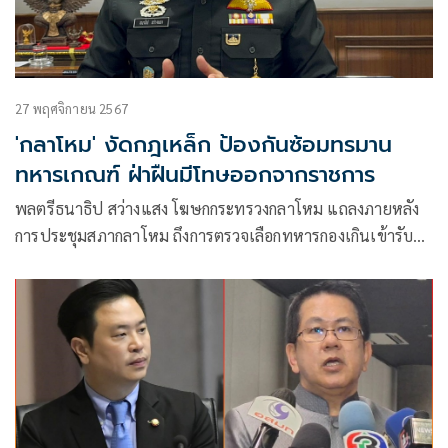
27 พฤศจิกายน 2567
'กลาโหม' งัดกฎเหล็ก ป้องกันซ้อมทรมาน
ทหารเกณฑ์ ฝ่าฝืนมีโทษออกจากราชการ
พลตรีธนาธิป สว่างแสง โฆษกกระทรวงกลาโหม แถลงภายหลัง
การประชุมสภากลาโหม ถึงการตรวจเลือกทหารกองเกินเข้ารับ
ราชการเป็นทหารกองประจำการโดยวิธีร้องขอ (กรณีพิเศษ) ด้วย
ระบบออนไลน์ว่า จากการที่ นายภูมิธรรม เวชยชัย รองนายก
รัฐมนตรี และรัฐมนตรีว่าการกระทรวงกลาโหม