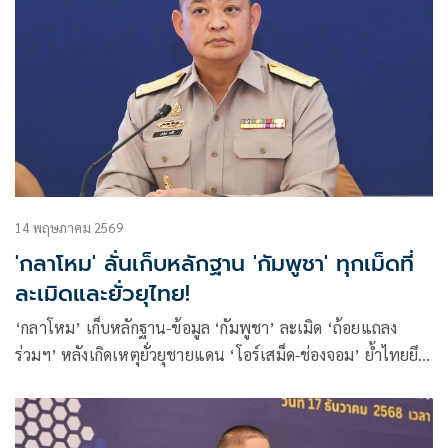
14 พฤษภาคม 2569
'กลาโหม' ลั่นเก็บหลักฐาน 'กัมพูชา' ทุกเม็ดที่
ละเมิดและยั่วยุไทย!
‘กลาโหม’ เก็บหลักฐาน-ข้อมูล ‘กัมพูชา’ ละเมิด ‘ถ้อยแถลง
ร่วมฯ’ หลังเกิดเหตุยั่วยุชายแดน ‘โอร์เสม็ด-ช่องจอม’ ย้ำไทยยึด
ตาม ‘กฎใช้กำลัง’ จากเบาไปหนัก สอดรับสถานการณ์