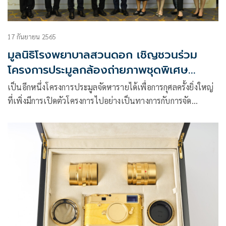
17 กันยายน 2565
มูลนิธิโรงพยาบาลสวนดอก เชิญชวนร่วม
โครงการประมูลกล้องถ่ายภาพชุดพิเศษ
Leica รุ่น M 10-P Limited Edition พร้อม
เป็นอีกหนึ่งโครงการประมูลจัดหารายได้เพื่อการกุศลครั้งยิ่งใหญ่
นำรายได้ต่อยอดโครงการตามพันธกิจหลัก
ที่เพิ่งมีการเปิดตัวโครงการไปอย่างเป็นทางการกับการจัด
โครงการประมูลกล้องถ่ายภาพชุดพิเศษ Leica รุ่น M 10-P
Limited Edition เฉลิมพระเกียรติเนื่องในพระราชพิธีบรม
ราชาภิเษก พ.ศ.๒๕๖๒