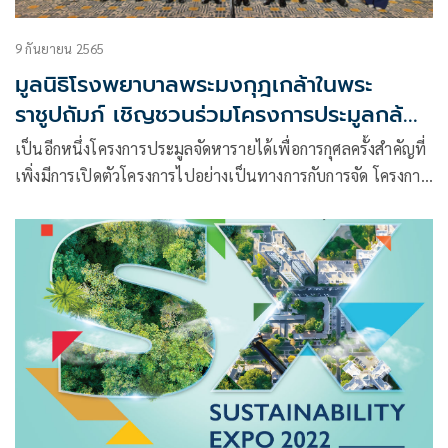
9 กันยายน 2565
มูลนิธิโรงพยาบาลพระมงกุฎเกล้าในพระ
ราชูปถัมภ์ เชิญชวนร่วมโครงการประมูลกล้อง
ถ่ายภาพชุดพิเศษ Leica รุ่น M 10-P
เป็นอีกหนึ่งโครงการประมูลจัดหารายได้เพื่อการกุศลครั้งสำคัญที่
Limited Edition พร้อมนำรายได้ต่อยอด
เพิ่งมีการเปิดตัวโครงการไปอย่างเป็นทางการกับการจัด โครงการ
โครงการตามพันธกิจหลัก
ประมูลกล้องถ่ายภาพชุดพิเศษ Leica รุ่น M 10-P Limited
Edition เฉลิมพระเกียรติเนื่องในพระราชพิธีบรมราชาภิเษก
พ.ศ.๒๕๖๒