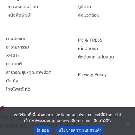
ข่าวพระราชสำนัก
ภูมิภาค
หนังสือพิมพ์
สิ่งแวดล้อม
ต่างประเทศ
PR & PRESS
อาชญากรรม
เกี่ยวกับเรา
X-CITE
ติดต่อและ สนับสนุน
ยานยนต์
สาธารณสุข-คุณภาพชีวิต
Privacy Policy
บันเทิง
ไทยโพสต์ ทีวี
Copyright© thaipost.net, All rights reserved.,
เราใช้คุกกี้เพื่อพัฒนาประสิทธิภาพ และประสบการณ์ที่ดีในการใช้
เว็บไซต์ของคุณ คุณสามารถศึกษารายละเอียดได้ที่นี่
ออกแบบเว็บ จัดทำเว็บไซต์โดย iDesign
ยินยอม
นโยบายความเป็นส่วนตัว