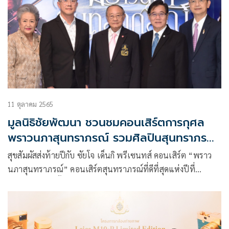
11 ตุลาคม 2565
มูลนิธิชัยพัฒนา ชวนชมคอนเสิร์ตการกุศล
พราวนภาสุนทราภรณ์ รวมศิลปินสุนทราภรณ์
ออริจินัลและคลื่นลูกใหม่ ขับขานเพลงสุด
สุขสัมผัสส่งท้ายปีกับ ซัยโจ เด็นกิ พรีเซนทส์ คอนเสิร์ต “พราว
พิเศษส่งความสุขท้ายปี
นภาสุนทราภรณ์” คอนเสิร์ตสุนทราภรณ์ที่ดีที่สุดแห่งปีที่
รวบรวมศิลปินทั้งรุ่นออริจินัลอย่าง พรศุลี วิชเวช , เจือนศักด์ น้อย
สุวรรณ พร้อมคลื่นลูกใหม่สุนทราภรณ์