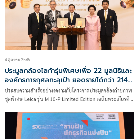
4 ตุลาคม 2565
ประมูลกล้องไลก้ารุ่นพิเศษเพื่อ 22 มูลนิธิและ
องค์กรการกุศลทะลุเป้า ยอดรายได้กว่า 214
ล้านบาท นักธุรกิจฮ่องกงทุ่ม 30 ลบ. คว้า 2
ประสบความสำเร็จอย่างงดงามกับโครงการประมูลกล้องถ่ายภาพ
ชุดทั้งเหลือง-เขียว
ชุดพิเศษ Leica รุ่น M 10-P Limited Edition เฉลิมพระเกียรติ
เนื่องในพระราชพิธีบรมราชาภิเษก พ.ศ. 2562 (เพื่อ 22 องค์กร
การกุศล)