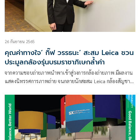
26 กันยายน 2565
คุณค่าทางใจ’ กิ๊ฟ วรรธนะ’ สะสม Leica ชวน
ประมูลกล้องรุ่นบรมราชาภิเษกล้ำค่า
จากความชอบถ่ายภาพนำพาเข้าสู่วงการกล้องถ่ายภาพ มีผลงาน
แสดงนิทรรศการภาพถ่าย จนกลายนักสะสม Leica กล้องสัญชาติ
เยอรมันมากว่า 20 ปี