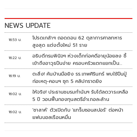
o
Li
o
n
k
k
NEWS UPDATE
โปรดเกล้าฯ ถอดถอน 62 ตุลาการศาลทหาร
16:53 น.
สูงสุด แต่งตั้งใหม่ 51 ราย
อธิบดีกรมพินิจฯ ห่วงเด็กก่อคดีอายุน้อยลง ชี้
16:22 น.
เข้าถึงอาวุธปืนง่าย ครอบครัวแตกแยกเป็น
ชนวนสำคัญ
ตะลึง! ค้นบ้านมือยิง รร.เทพศิรินทร์ พบใช้ปืนปู่
16:19 น.
ก่อเหตุ-คอมฯ ซุก 5 คลิปกราดยิง
ให้จริง! ประธานชมรมกำนันฯ รับได้ลดวาระเหลือ
16:02 น.
5 ปี วอนฟื้นกองทุนสตรีอำเภอละล้าน
'ซาลาห์' ตัวเปิดกับ 'แทร็บซอนสปอร์' ต่อหน้า
16:02 น.
แฟนบอลเรือนหมื่น