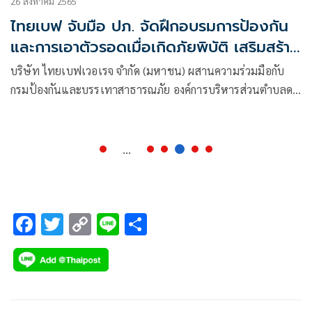
26 สิงหาคม 2565
ไทยเบฟ จับมือ ปภ. จัดฝึกอบรมการป้องกัน
และการเอาตัวรอดเมื่อเกิดภัยพิบัติ เสริมสร้าง
ศักยภาพชุมชนบ้านห้วยขาบและชุมชนโดยรอบ
บริษัท ไทยเบฟเวอเรจ จำกัด (มหาชน) ผสานความร่วมมือกับ
กรมป้องกันและบรรเทาสาธารณภัย องค์การบริหารส่วนตำบลดง
พญา อำเภอดงพญา และจังหวัดน่าน
...
F
T
C
Li
S
ac
wi
o
n
h
e
tt
p
e
ar
b
er
y
e