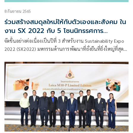
8 กันยายน 2565
ร่วมสร้างสมดุลใหม่ให้กับตัวเองและสังคม ใน
งาน SX 2022 กับ 5 โซนนิทรรศการ
มัลติมีเดียเต็มรูปแบบ!! จัดเต็ม 7 วัน 26
จัดขึ้นอย่างต่อเนื่องเป็นปีที่ 3 สำหรับงาน Sustainability Expo
ก.ย.- 2 ต.ค.65
2022 (SX2022) มหกรรมด้านการพัฒนาที่ยั่งยืนที่ยิ่งใหญ่ที่สุด
ภายใต้แนวคิด “พอเพียง ยั่งยืน เพื่อโลก”