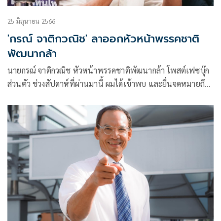
25 มิถุนายน 2566
'กรณ์ จาติกวณิช' ลาออกหัวหน้าพรรคชาติ
พัฒนากล้า
นายกรณ์ จาติกวณิช หัวหน้าพรรคชาติพัฒนากล้า โพสต์เฟซบุ๊ก
ส่วนตัว ช่วงสัปดาห์ที่ผ่านมานี้ ผมได้เข้าพบ และยื่นจดหมายถึง
ประธานพรรค คุณสุวัจน์ ลิปตพัลลภ