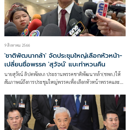
9 สิงหาคม 2566
'ชาติพัฒนากล้า' จัดประชุมใหญ่เลือกหัวหน้า-
เปลี่ยนชื่อพรรค 'สุวัจน์' แบะท่าหวนคืน
นายสุวัจน์ ลิปตพัลลภ ประธานพรรคชาติพัฒนากล้า(ชพก.)ให้
สัมภาษณ์ถึงการประชุมใหญ่พรรคเพื่อเลือกหัวหน้าพรรคและ
กรรมการบริหารพรรคชุดใหม่ หลังจากที่นายกรณ์ จาติกวณิช ลา
ออกจากหัวหน้าพรรค ว่า เมื่อนายกรณ์ ลาออก ส่งผลให้ กรรมการ
บริหารพรรคสิ้นสภาพ และต้องมีการเลือกตั้งใหม่ภายใน 60 วัน