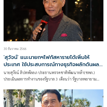
30 ธันวาคม 2566
'สุวัจน์' แนะนายกฯโฟกัสหารายได้เพิ่มให้
ประเทศ ใช้ประสบการณ์ทางธุรกิจผลักดันผล
งาน
นายสุวัจน์ ลิปตพัลลภ ประธานพรรคชาติพัฒนากล้า(ชพก.)
ประเมินผลการทำงานของรัฐบาล 3 เดือนว่า รัฐบาลพยายาม
ทำงานในสิ่งที่สัญญากับประชาชนไว้ตอนเลือกตั้ง โดยเฉพาะ
ปัญหาเฉพาะหน้า เช่น เศรษฐกิจระยะสั้น การตรึงราคาค่าไฟ
ค่าน้ำมัน หนี้นอกและในระบบเพื่อช่วยลดภาระค่าครองชีพของ
ประชาชนให้ดี