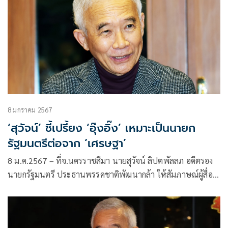
8 มกราคม 2567
‘สุวัจน์’ ชี้เปรี้ยง ‘อุ๊งอิ๊ง’ เหมาะเป็นนายก
รัฐมนตรีต่อจาก ‘เศรษฐา’
8 ม.ค.2567 – ที่จ.นครราชสีมา นายสุวัจน์ ลิปตพัลลภ อดีตรอง
นายกรัฐมนตรี ประธานพรรคชาติพัฒนากล้า ให้สัมภาษณ์ผู้สื่อ
ข่าวถึงการมองการเมืองปีมังกรทอง 2567 ว่า เมื่อสองวันที่ผ่านมา
การเมืองถือว่าเป็นบรรยากาศที่ดีที่สภาให้ความเห็นชอบงบ
ประมาณสำหรับปี 2567 จำนวน 3.48