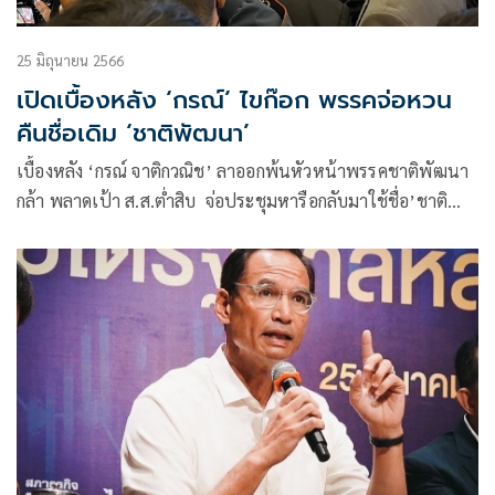
25 มิถุนายน 2566
เปิดเบื้องหลัง ‘กรณ์’ ไขก๊อก พรรคจ่อหวน
คืนชื่อเดิม ‘ชาติพัฒนา’
เบื้องหลัง ‘กรณ์ จาติกวณิช’ ลาออกพ้นหัวหน้าพรรคชาติพัฒนา
กล้า พลาดเป้า ส.ส.ต่ำสิบ จ่อประชุมหารือกลับมาใช้ชื่อ’ชาติ
พัฒนา’ เหมือนเดิม