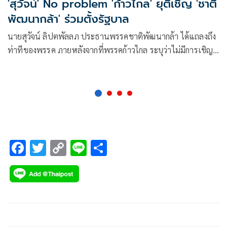
'สุวัจน์' No problem 'ก้าวไกล' ยุติเชิญ 'ชาติ
พัฒนากล้า' ร่วมตั้งรัฐบาล
นายสุวัจน์ ลิปตพัลลภ ประธานพรรคชาติพัฒนากล้า ได้แถลงถึง
ท่าทีของพรรค ภายหลังจากที่พรรคก้าวไกล ระบุว่าไม่มีการเชิญ
พรรคชาติพัฒนากล้าเข้าร่วมรัฐบาลแล้ว เมื่อกลางดึกวันที่ 19
พ.ค.ที่ผ่านมา ว่า สำหรับ
F
T
C
Li
S
ac
wi
o
n
h
e
tt
p
e
ar
b
er
y
e
o
Li