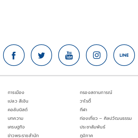
การเมือง
กรองสถานการณ์
เปลว สีเงิน
วาไรตี้
คอลัมนิสต์
กีฬา
บทความ
ท่องเที่ยว – ศิลปวัฒนธรรม
เศรษฐกิจ
ประชาสัมพันธ์
ข่าวพระราชสำนัก
ภูมิภาค