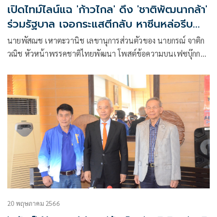
เปิดไทม์ไลน์แฉ 'ก้าวไกล' ดึง 'ชาติพัฒนากล้า'
ร่วมรัฐบาล เจอกระแสตีกลับ หาซีนหล่อรีบ
โยนบาปอีกฝ่าย
นายพัสณช เหาตะวานิช เลขานุการส่วนตัวของ นายกรณ์ จาติก
วณิช หัวหน้าพรรคชาติไทยพัฒนา โพสต์ข้อความบนเฟซบุ๊กกล่า
วถึงกรณีแฮชแท็ก #มีกรณ์มีกู ว่า
20 พฤษภาคม 2566