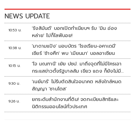
o
n
k
k
NEWS UPDATE
'รังสิมันต์' บอกเปิดทำเนียบฯ รับ 'มิน อ่อง
10:53 น.
หล่าย' ไปก็ไลฟ์บอย!
'มาดามแป้ง' มอบบัตร 'โรงเรียน-อคาเดมี'
10:38 น.
เชียร์ 'ช้างศึก' พบ 'เมียนมา' บอลอาเซียน
'โจ มณฑานี' เย้ย ปชป. มาถึงจุดที่ไม่มีใครเอา
10:15 น.
กระแสข่าวตั้งรัฐบาลส้ม เขียว แดง ก็ยังไม่มีฟ้า
เลย
'เนย์มาร์' ไม่รีบตัดสินใจอนาคต หลังใกล้หมด
9:30 น.
สัญญา 'ซานโตส'
ยกระดับสำนักงานที่ดิน! จดทะเบียนสิทธิและ
9:26 น.
นิติกรรมออนไลน์ทั่วประเทศ