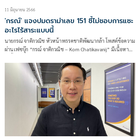
11 มิถุนายน 2566
'กรณ์' แจงปมดราม่าเลข 151 ชี้ไม่ชอบการแซะ
อะไรไร้สาระแบบนี้
นายกรณ์ จาติกวณิช หัวหน้าพรรคชาติพัฒนากล้า โพสต์ข้อความ
ผ่านเฟซบุ๊ก “กรณ์ จาติกวณิช – Korn Chatikavanij” มีเนื้อหา
ดังนี้…