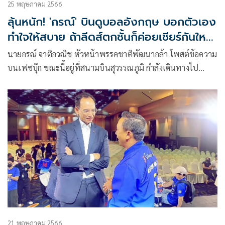
25 พฤษภาคม 2566
ลุ้นหนัก! 'กรณ์' บินดูบอลอังกฤษ บอกตัวเอง
ทำใจให้สบาย ถ้าลีดส์ตกชั้นก็ค่อยเชียร์กันใหม่
ฤดูกาลหน้า
นายกรณ์ จาติกวณิช หัวหน้าพรรคชาติพัฒนากล้า โพสต์ข้อความ
บนเฟซบุ๊ก ขณะนี้อยู่ที่สนามบินสุวรรณภูมิ กำลังเดินทางไป
ลอนดอน ปกติไปไหนจะพยายามบินการบินไทย
21 พฤษภาคม 2566