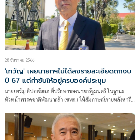
28 ธันวาคม 2566
'เทวัญ' เผยนายกฯไม่ได้ลงรายละเอียดถกงบ
ปี 67 แต่กำชับให้อยู่ครบองค์ประชุม
นายเทวัญ ลิปตพัลลภ ที่ปรึกษาของนายกรัฐมนตรี ในฐานะ
หัวหน้าพรรคชาติพัฒนากล้า (ชพก.) ให้สัมภาษณ์ภายหลังหารือ
กับนายกรัฐมนตรีว่า นายกฯได้ฝากให้แต่ละพรรคกำชับสมาชิกให้
เข้าร่วมการประชุมสภาเพื่อพิจารณาร่างพ.ร.บ.งบประมาณราย
จ่ายประจำปี 67 ที่จะมีขึ้นในวันที่ 3-5 ม.ค.67 อย่างพร้อมเพรียง