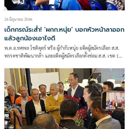
26 มิถุนายน 2566
เด็กกรณ์ระส่ำ! ’ผกก.หนุ่ย’ บอกหัวหน้าลาออก
แล้วลูกน้องเอาไงดี
พ.ต.อ.ทศพล โชติคุตร์ หรือ ผู้กำกับหนุ่ย อดีตผู้สมัครเลือก ส.ส.
พรรคชาติพัฒนากล้า และอดีตผู้สมัครเลือกตั้งซ่อม ส.ส. เขต 1
ชุมพร พรรคกล้า