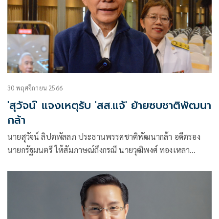
30 พฤศจิกายน 2566
'สุวัจน์' แจงเหตุรับ 'สส.แจ้' ย้ายซบชาติพัฒนา
กล้า
นายสุวัจน์ ลิปตพัลลภ ประธานพรรคชาติพัฒนากล้า อดีตรอง
นายกรัฐมนตรี ให้สัมภาษณ์ถึงกรณี นายวุฒิพงศ์ ทองเหลา
สส.ปราจีนบุรีสมัครเข้าพรรคชาติพัฒนากล้า ว่า ทางพรรคฯโดย
นายทะเบียนพรรคฯก็ได้ตรวจสอบคุณสมบัติต่างๆและได้รับเข้า
เป็นสมาชิกพรรค