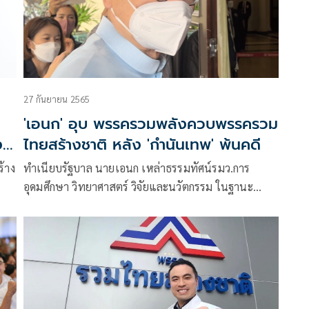
27 กันยายน 2565
'เอนก' อุบ พรรครวมพลังควบพรรครวม
ที่
ไทยสร้างชาติ หลัง 'กำนันเทพ' พ้นคดี
้าง
ทำเนียบรัฐบาล นายเอนก เหล่าธรรมทัศน์รมว.การ
อุดมศึกษา วิทยาศาสตร์ วิจัยและนวัตกรรม ในฐานะ
ะ
หัวหน้าพรรครวมพลัง ให้สัมภาษณ์ถึง