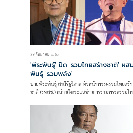
ต้องรออีกระยะ ในอีกไม่กี่อึดใจ แต่ว่าคนที่เราเปิดมา 
ว่าทางสื่อต้องรู้จัก ในวงการก็ต้องรู้จักว่าคนเหล่านี้เอ
ได้แน่นอน และก็ไม่ใช่เบอร์ 2 เบอร์ 3 เราจะคัดเอา
เบอร์ 1 หรือดาวรุ่งทั้งนั้น
29 กันยายน 2565
'พีระพันธุ์' ปัด 'รวมไทยสร้างชาติ' ผส
พันธุ์ 'รวมพลัง'
นายพีระพันธุ์ สาลีรัฐวิภาค หัวหน้าพรรครวมไทยสร้า
ชาติ (รทสช.) กล่าวถึงกระแสข่าวการรวมพรรครวมไ
สร้างชาติกับพรรค