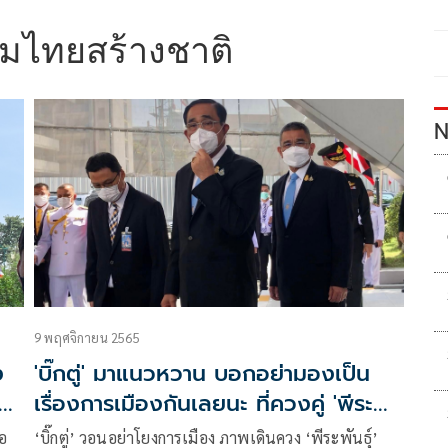
มไทยสร้างชาติ
N
9 พฤศจิกายน 2565
ง
'บิ๊กตู่' มาแนวหวาน บอกอย่ามองเป็น
เรื่องการเมืองกันเลยนะ ที่ควงคู่ 'พีระ
พันธุ์'
ขอ
‘บิ๊กตู่’ วอนอย่าโยงการเมือง ภาพเดินควง ‘พีระพันธุ์’