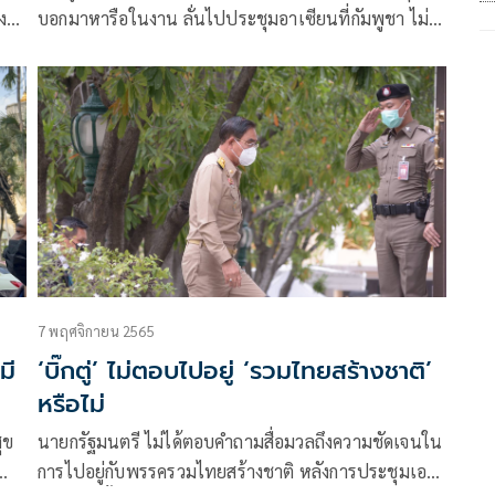
ง
บอกมาหารือในงาน ลั่นไปประชุมอาเซียนที่กัมพูชา ไม่
ต้องฝากอะไร ‘บิ๊กป้อม’ เพราะรู้ทุกเรื่องอยู่แล้ว
7 พฤศจิกายน 2565
มี
‘บิ๊กตู่’ ไม่ตอบไปอยู่ ‘รวมไทยสร้างชาติ’
หรือไม่
ุข
นายกรัฐมนตรี​ ไม่ได้ตอบคำถามสื่อมวลถึงความชัดเจนใน
การไปอยู่กับพรรครวมไทยสร้างชาติ​ หลังการประชุมเอ