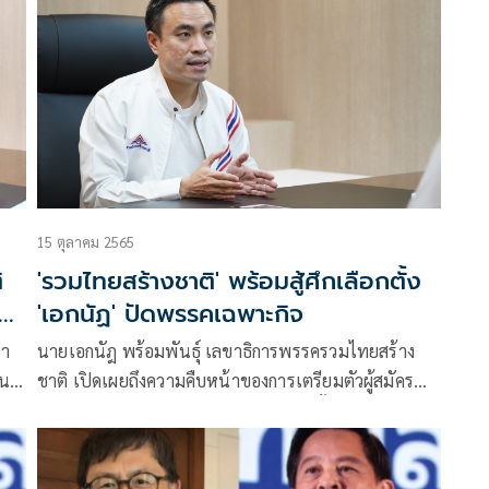
แค่เตรียมการต้อนรับ แต่เจ้าบ้านคือคนไทย ถ้าการ
ประชุมครั้งนี้สำเร็จเสร็จสิ้นด้วยความเรียบร้อย คนไทยทุก
คน ประเทศไทยจะได้รับประโยชน์ร่วมกันหมด
15 ตุลาคม 2565
ิ
'รวมไทยสร้างชาติ' พร้อมสู้ศึกเลือกตั้ง
'เอกนัฏ' ปัดพรรคเฉพาะกิจ
มา
นายเอกนัฎ พร้อมพันธุ์ เลขาธิการพรรครวมไทยสร้าง
อน
ชาติ เปิดเผยถึงความคืบหน้าของการเตรียมตัวผู้สมัคร
 ก็
ของพรรครวมไทยสร้างชาติในการเลือกตั้งที่จะถึง
ะ