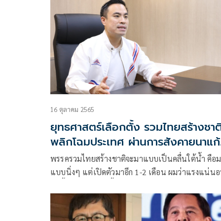
ชาติหรือไม่ว่า ยังไม่ได้เจอนายไตรรงค์ ยังไม่ได้พูดคุย
ข่าวก็เขียนกันไปตนยังไม่รู้เรื่อง
16 ตุลาคม 2565
ยุทธศาสตร์เลือกตั้ง รวมไทยสร้างชาต
พลิกโฉมประเทศ ผ่านการสังคายนาแก้
กฎหมาย
พรรครวมไทยสร้างชาติจะมาแบบเป็นคลื่นใต้น้ำ คือ
แบบนิ่งๆ แต่เปิดตัวมาอีก 1-2 เดือน ผมว่าแรงแน่น
วันนี้เรามีคนเหล่านี้อยู่ไม่ต่ำกว่า 30-40 คนที่รอเปิดตัว
ต้องยอมรับว่าอาจเสียเปรียบพรรคการเมืองอื่น เพรา
บางคนตอนนี้เขายังเปิดตัวไม่ได้เพราะยังเป็น ส.ส.อยู่