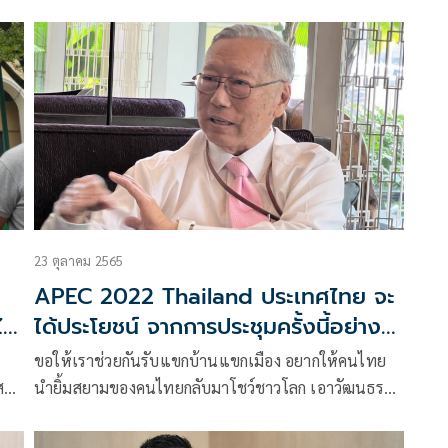
เปคเสร็จสิ้นหรือไม่​
23 ตุลาคม 2565
APEC 2022 Thailand ประเทศไทย จะ
ไข
ได้ประโยชน์ จากการประชุมครั้งนี้อย่าง
มาก
ขอให้เราช่วยกันรับแขกบ้านแขกเมือง อยากให้คนไทย
ส
นำยิ้มสยามของคนไทยกลับมาโชว์ชาวโลก เอาวัฒนธรรม
ออก
อันดีงามของบ้านเราโชว์แขกบ้านแขกเมืองที่กำลังจะเข้า
าง
มา นี่คือมนตร์เสน่ห์ของคนไทยและประเทศไทย รัฐบาล