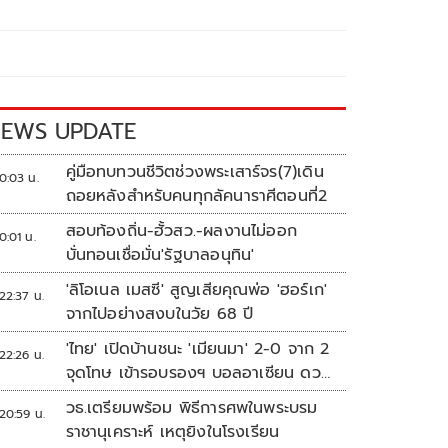
EWS UPDATE
คู่มือทบทวนชีวิตช่วงพระเสาร์จร(7)เดิน
0:03 น.
ถอยหลังสำหรับคนทุกลัคนาราศีตอนที่2
สอบท้องถิ่น-ฮั้วสว.-ผลงานไม่ออก
0:01 น.
บั่นทอนเชื่อมั่น'รัฐบาลอนุทิน'
'ลิโอเนล เมสซี' สูญเสียคุณพ่อ 'ฮอร์เก'
22:37 น.
จากไปอย่างสงบในวัย 68 ปี
'ไทย' เปิดบ้านชนะ 'เมียนมา' 2-0 จาก 2
22:26 น.
จุดโทษ เข้ารอบรองฯ บอลอาเซียน ดวล
'สิงคโปร์'
วธ.เตรียมพร้อม พิธีการศพในพระบรม
20:59 น.
ราชานุเคราะห์ เหตุยิงในโรงเรียน