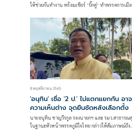
ให้ช่วยกันทำงาน พร้อมเชียร์ ‘บิ๊กตู่’ ทำพรรคการเมือ
เอง ยิ่งทำให้มีฐานแน่นหนา-สมบูรณ์ เชื่อ 2 ป. ไม่แตกยก
ความผูกพันธ์ 40-50ปี แค่แยกกันเดิน ร่วมกันตี
8 พฤศจิกายน 2565
'อนุทิน' เชื่อ '2 ป.' ไม่แตกแยกกัน อาจ
ความเห็นต่าง จุดยืนชัดหลังเลือกตั้ง
นายอนุทิน ชาญวีรกูล รองนายกฯ และ รมว.สาธารณส
ในฐานะหัวหน้าพรรคภูมิใจไทย กล่าวให้สัมภาษณ์ถึง