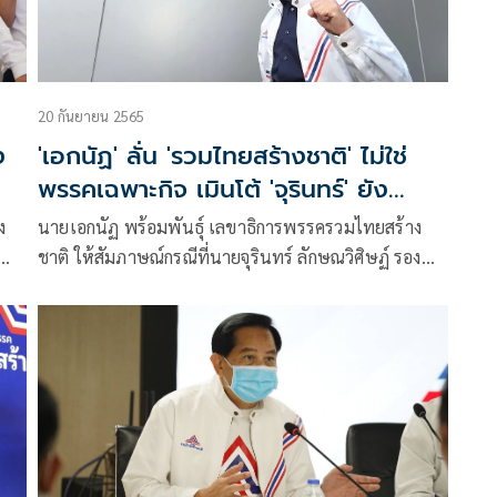
20 กันยายน 2565
ง
'เอกนัฏ' ลั่น 'รวมไทยสร้างชาติ' ไม่ใช่
พรรคเฉพาะกิจ เมินโต้ 'จุรินทร์' ยัง
เคารพเสมอ
ง
นายเอกนัฏ พร้อมพันธุ์ เลขาธิการพรรครวมไทยสร้าง
ชาติ ให้สัมภาษณ์กรณีที่นายจุรินทร์ ลักษณวิศิษฏ์ รอง
นายกรัฐมนตรีและรมว.พาณิชย์ ในฐานะหัวหน้าพรรค
ทย
ประชาธิปัตย์ (ปชป.) ออกมาระบุถึงกรณีที่มี
พรรคการเมืองหลายพรรคเจาะพื้นที่ภาคใต้