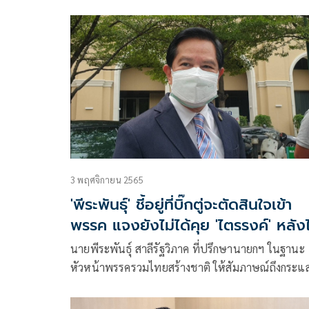
กระแสข่าวพล.อ.ประยุทธ์ จันทร์โอชา นายกฯ และ
รมว.กลาโหม จะย้ายไปอยู่พรรครวมไทยสร้างชาติว่า จะ
มาถามตนทำไม
3 พฤศจิกายน 2565
'พีระพันธุ์' ชี้อยู่ที่บิ๊กตู่จะตัดสินใจเข้า
พรรค แจงยังไม่ได้คุย 'ไตรรงค์' หลัง
ก๊อก ปชป.
นายพีระพันธุ์ สาลีรัฐวิภาค ที่ปรึกษานายกฯ ในฐานะ
หัวหน้าพรรครวมไทยสร้างชาติ ให้สัมภาษณ์ถึงกระแ
ข่าว นายไตรรงค์ สุวรรณคีรี อดีตรองนายกฯที่เพิ่งลา
จากพรรคประชาธิปัตย์ จะมาร่วมกับพรรครวมไทยสร้