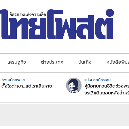
เศรษฐกิจ
ต่างประเทศ
บันเทิง
หนังสือพิม
คิดเหนือกระแส
แม่หมอสมัครเล่น
ตั้งใจด่าเขา...แต่เราเสียหาย
คู่มือทบทวนชีวิตช่วงพร
จร(7)เดินถอยหลังสำหร
ลัคนาราศีตอนที่2