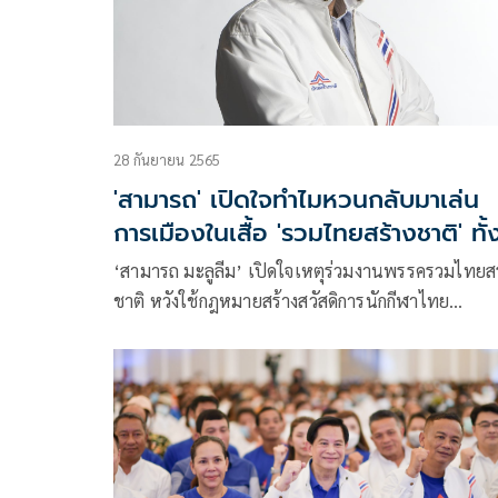
28 กันยายน 2565
'สามารถ' เปิดใจทำไมหวนกลับมาเล่น
การเมืองในเสื้อ 'รวมไทยสร้างชาติ' ทั้ง
เคยบอกจะวางมือ
‘สามารถ มะลูลีม’ เปิดใจเหตุร่วมงานพรรครวมไทยสร
ชาติ หวังใช้กฎหมายสร้างสวัสดิการนักกีฬาไทย
พร้อมดูแลชาวมุสลิมต่อเนื่อง ระบุชอบพีระพันธุ์เพรา
ตั้งใจทำงานจริง