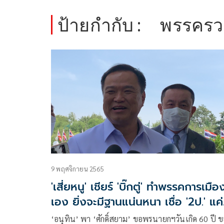
ป้ายกำกับ :
พรรครว
9 พฤศจิกายน 2565
'เสี่ยหนู' เชียร์ 'บิ๊กตู่' ทำพรรคการเมือ
เอง ยิ่งจะมีฐานแน่นหนา เชื่อ '2ป.' แค่
แยกกันเดิน ร่วมกันตี
‘อนุทิน’ พา ‘ศักดิ์สยาม’ ขอพรนายกฯวันเกิด 60 ปี 