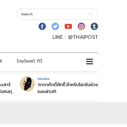
LINE : @THAIPOST
พ์
ไทยโพสต์ ทีวี
ทรรศนะ
ะเสาร์
'คาถาศักดิ์สิทธิ์'สำหรับโลกในช่วง
ับคนทุก
ระยะผ่าน!!!