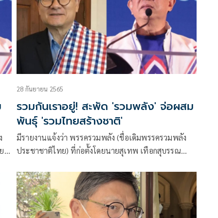
ผม
าชนะ
แบบ
28 กันยายน 2565
ม
รวมกันเราอยู่! สะพัด 'รวมพลัง' จ่อผสม
พันธุ์ 'รวมไทยสร้างชาติ'
ง
มีรายงานแจ้งว่า พรรครวมพลัง (ชื่อเดิมพรรครวมพลัง
ทย
ประชาชาติไทย) ที่ก่อตั้งโดยนายสุเทพ เทือกสุบรรณ
ปัจจุบัน มี นายเอนก เหล่าธรรมทัศน์ รมว.การอุดมศึกษา
วิทยาศาสตร์ วิจัยและนวัตกรรม เป็นหัวหน้า