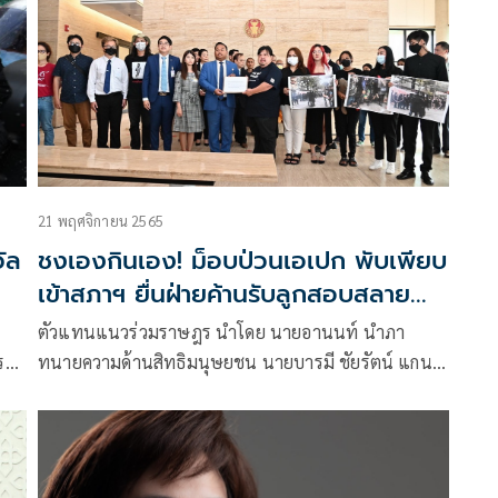
21 พฤศจิกายน 2565
วัล
ชงเองกินเอง! ม็อบป่วนเอเปก พับเพียบ
เข้าสภาฯ ยื่นฝ่ายค้านรับลูกสอบสลาย
ชุมนุม
ตัวแทนแนวร่วมราษฎร นำโดย นายอานนท์ นำภา
ร
ทนายความด้านสิทธิมนุษยชน นายบารมี ชัยรัตน์ แกน
นำกลุ่มสมัชชาคนจน นายสมยศ พฤกษาเกษมสุข แกนนำ
กลุ่ม 24 มิถุนาประชาธิปไตย เข้ายื่นเรื่องร้องเรียนต่อ
คณะกรรมาธิการ(กมธ.) การพัฒนาการเมือง การสื่อสาร
มวลชน