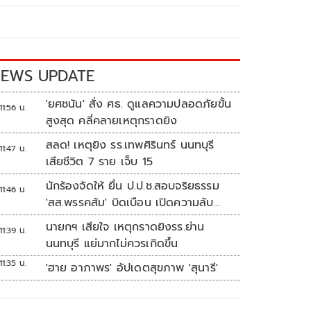
EWS UPDATE
'ยศชนัน' สั่ง ศธ. ดูแลความปลอดภัยขั้น
11:56 น.
สูงสุด คลี่คลายเหตุกราดยิง
สลด! เหตุยิง รร.เทพศิรินทร์ นนทบุรี
11:47 น.
เสียชีวิต 7 ราย เจ็บ 15
นักร้องจัดให้ ยื่น ป.ป.ช.สอบจริยธรรม
11:46 น.
'สส.พรรคส้ม' บิดเบือน เปิดความลับ
'บังเกอร์ทหาร'
นายกฯ เสียใจ เหตุกราดยิงรร.ย่าน
11:39 น.
นนทบุรี แย่มากไม่ควรเกิดขึ้น
11:35 น.
'ฮาย อาภาพร' อัปเดตสุขภาพ 'สุนารี'