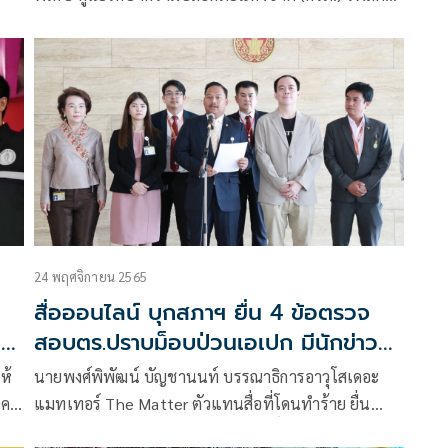
มาย
ข้อความในบุ๊กว่า การที่กลุ่มผู้ชุมนุมคัดค้านเอเปก ออกมา
เดินสายทำหนังสือแจ้งเรื่องเท็จ ถึงสถาน
24 พฤศจิกายน 2565
สื่อออนไลน์ บุกสภาฯ ยื่น 4 ข้อตรวจ
ให้
สอบตร.ปราบม็อบป่วนเอเปก มีนักข่าว
บาดเจ็บ
ห้
นายพงศ์พิพัฒน์ บัญชานนท์ บรรณาธิการอาวุโสเดอะ
าคม
แมทเทอร์ The Matter ตัวแทนสื่อที่โดนทำร้าย ยื่น
ื่อ
หนังสือต่อนายณัฐชา บุญไชยอินสวัสดิ์ ส.ส.กทม. พรรค