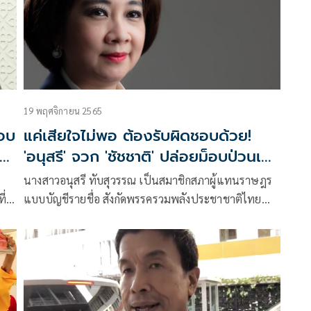
19 พฤศจิกายน 2565
็อบ
แค่เสียใจไม่พอ ต้องรับผิดชอบด้วย!
'อนุสรี' จวก 'ชัชชาติ' ปล่อยม็อบป่วนเอ
เปก
นางสาวอนุสรี ทับสุวรรณ เป็นสมาชิกสภาผู้แทนราษฎร
ี่
แบบบัญชีรายชื่อ สังกัดพรรครวมพลังประชาชาติไทย
ต่อ
โพสต์เฟซบุ็กส่วนตัว “Anusree Tubsuwan” ระบุว่า