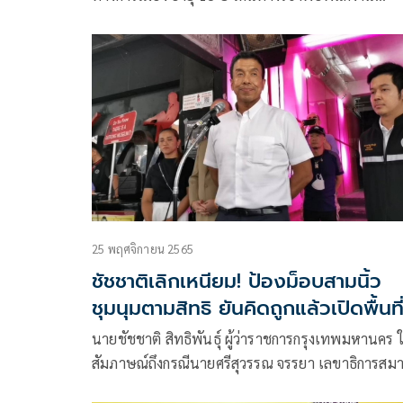
สอบสวน สน.ปทุมวัน เพื่อรับทราบข้อกล่าวหาตามห
เรียกฯ
25 พฤศจิกายน 2565
ชัชชาติเลิกเหนียม! ป้องม็อบสามนิ้ว
ชุมนุมตามสิทธิ ยันคิดถูกแล้วเปิดพื้นที่
ไม่กระทบเอเปก
นายชัชชาติ สิทธิพันธุ์ ผู้ว่าราชการกรุงเทพมหานคร ใ
สัมภาษณ์ถึงกรณีนายศรีสุวรรณ จรรยา เลขาธิการสม
องค์การพิทักษ์รัฐธรรมนูญไทย ยื่นคำร้องต่อ ป.ป.ช. เพ