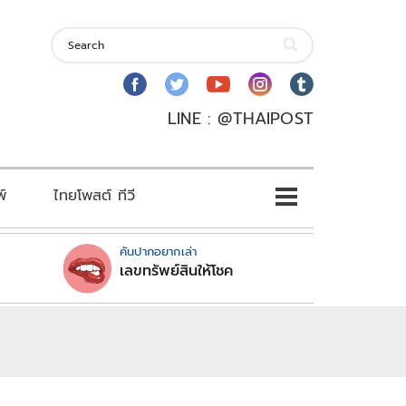
LINE : @THAIPOST
พ์
ไทยโพสต์ ทีวี
คันปากอยากเล่า
เลขทรัพย์สินให้โชค