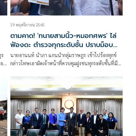
19 พฤศจิกายน 2565
ตามคาด! 'ทนายสามนิ้ว-หมอทศพร' ไล่
ฟ้องดะ ตำรวจทุกระดับชั้น ปราบม็อบ
ป่วนเอเปก
ฎร
นายอานนท์ นำภา แกนนำกลุ่มราษฎร เข้าไปร้องทุกข์
่อ
กล่าวโทษเอาผิดเจ้าหน้าที่ควบคุมฝูงชนทุกระดับชั้นที่มี
า
ส่วนใช้ความรุนแรงเข้าสลายการชุมนุมของ กลุ่มราษฎร
น์
หยุดเอเปก บริเวณถนนดินสอ จนเป็นเหตุให้มีผู้ได้รับ
บาดเจ็บจำนวนมาก เมื่อวันที่ 18 พ.ย.ที่ผ่านมา