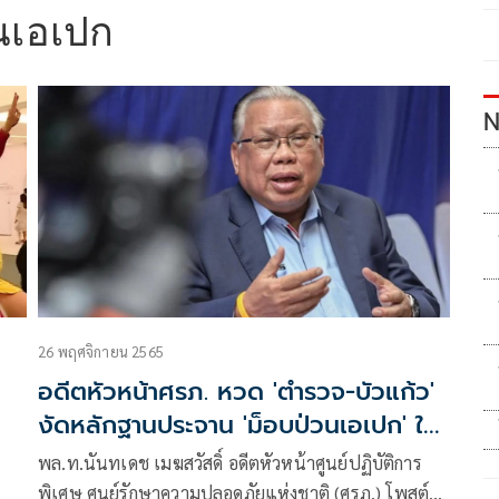
นเอเปก
N
26 พฤศจิกายน 2565
อดีตหัวหน้าศรภ. หวด 'ตำรวจ-บัวแก้ว'
งัดหลักฐานประจาน 'ม็อบป่วนเอเปก' ให้
ต่างชาติดู
พล.ท.นันทเดช เมฆสวัสดิ์ อดีตหัวหน้าศูนย์ปฏิบัติการ
พิเศษ ศูนย์รักษาความปลอดภัยแห่งชาติ (ศรภ.) โพสต์