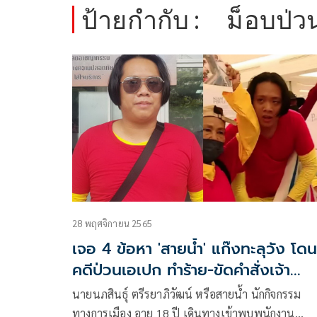
ป้ายกำกับ :
ม็อบป่ว
28 พฤศจิกายน 2565
เจอ 4 ข้อหา 'สายน้ำ' แก๊งทะลุวัง โดน
คดีป่วนเอเปก ทำร้าย-ขัดคำสั่งเจ้า
พนักงาน
นายนภสินธุ์ ตรีรยาภิวัฒน์ หรือสายน้ำ นักกิจกรรม
ทางการเมือง อายุ 18 ปี เดินทางเข้าพบพนักงาน