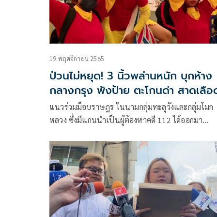
19 พฤศจิกายน 2565
ป่วนไม่หยุด! 3 นิ้วพล่านหนัก บุกห้าง
กลางกรุง พังป้าย ตะโกนด่า สาดเลือ
หมู
แนวร่วมม็อบราษฎร ในนามกลุ่มทะลุวังและกลุ่มโมก
หลวง​ ซึ่งมีแกนนำเป็นผู้ต้องหาคดี 112 ได้ออกมา
เคลื่อนไหวประณามการใช้ความรุนแรงของเจ้าหน้าที่
ควบคุมฝูงชนสกัดกั้นม็อบหยุดเอเปก จนมีผู้บาดเจ็บเมื่
วันที่ 18 พ.ย.65 โดยผู้ชุมนุมจำนวนหลักสิบได้สวมเสื้อ
แดง​