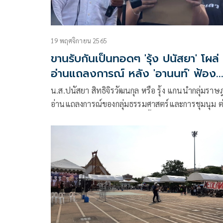
19 พฤศจิกายน 2565
ขานรับกันเป็นทอดๆ 'รุ้ง ปนัสยา' โผล่
อ่านแถลงการณ์ หลัง 'อานนท์' ฟ้อง
ตำรวจปราบม็อบ
น.ส.ปนัสยา สิทธิจิรวัฒนกุล หรือ รุ้ง แกนนำกลุ่มราษ
อ่านแถลงการณ์ของกลุ่มธรรมศาสตร์และการชุมนุม ต
สถานการณ์ความรุนแรงที่เกิดขึ้น เมื่อวันที่ 18 พ.ย. ว่
เบื้องหลังรอยยิ้มทักทาย และภายใต้คำกล่าวสุนทรพจ
สวยหรูตามแบบอย่างครรลองอารยะประเทศ