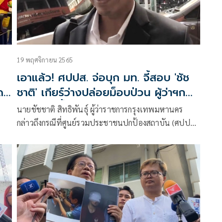
19 พฤศจิกายน 2565
เอาแล้ว! ศปปส. จ่อบุก มท. จี้สอบ 'ชัช
ด
ชาติ' เกียร์ว่างปล่อยม็อบป่วน ผู้ว่าฯก
ทม.ยังไปน้ำขุ่นๆ
นายชัชชาติ สิทธิพันธุ์ ผู้ว่าราชการกรุงเทพมหานคร
กล่าวถึงกรณีที่ศูนย์รวมประชาชนปกป้องสถาบัน (ศปปส.)
จะเดินทางเข้ายื่นหนังสือต่อกระทรวงมหาดไทยให้ตรวจ
อ
สอบผู้ว่าราชการกรุงเทพมหานครหลังเปิดพื้นที่ลานคน
สี
เมืองให้มีการชุมนุมว่า เป็นเรื่องที่ดีที่จะมีการตรวจสอบ
กัน