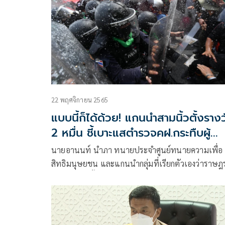
22 พฤศจิกายน 2565
แบบนี้ก็ได้ด้วย! แกนนำสามนิ้วตั้งราง
2 หมื่น ชี้เบาะแสตำรวจคฝ.กระทืบผู้
ชุมนุม
นายอานนท์ นำภา ทนายประจำศูนย์ทนายความเพื่อ
สิทธิมนุษยชน และแกนนำกลุ่มที่เรียกตัวเองว่าราษฎ
หรือม็อบ 3 นิ้ว โพสต์ข้อความในว่า “มีผู้ติดต่อเข้ามา
สำหรับการชี้เบาะแสเรื่องชื่อ ชั้นยศ ของตำรวจ คฝ.