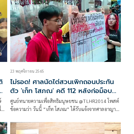
ม
ก้าวไกล ในฐานะประธานคณะกรรมมาธิการ (กมธ.) การ
พัฒนาการเมือง การสื่อสารมวลชน และการมีส่วนร่วม
ของประชาชน
23 พฤศจิกายน 2565
ิ
ไม่รอด! ศาลนัดไต่สวนเพิกถอนประกัน
อ
ตัว 'เก็ท โสภณ' คดี 112 หลังก่อม็อบ
ป่วนเมือง
ศูนย์ทนายความเพื่อสิทธิมนุษยชน @TLHR2014 โพสต์
่อ
ข้อความว่า วันนี้ “เก็ท โสภณ” ได้รับแจ้งจากศาลอาญา
ม
เพื่อนัดไต่สวนเพิกถอนประกันชั่วคราว ข้อหา มาตรา112
การ
วันที่ 15 ธ.ค. 2565 เวลา 10.00 น. ที่ศาลอาญา