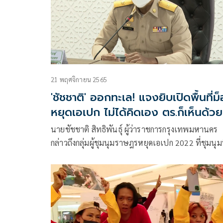
21 พฤศจิกายน 2565
'ชัชชาติ' ออกทะเล! แจงยิบเปิดพื้นที่ม
หยุดเอเปก ไม่ได้คิดเอง ตร.ก็เห็นด้วย
ปัดพัลวันหนุนสามนิ้ว
นายชัชชาติ สิทธิพันธุ์ ผู้ว่าราชการกรุงเทพมหานคร
กล่าวถึงกลุ่มผู้ชุมนุมราษฎรหยุดเอเปก 2022 ที่ชุมนุมท
ลานคนเมืองว่า ได้มีการหารือกับฝ่ายความมั่นคงอย่าง
เนื่อง