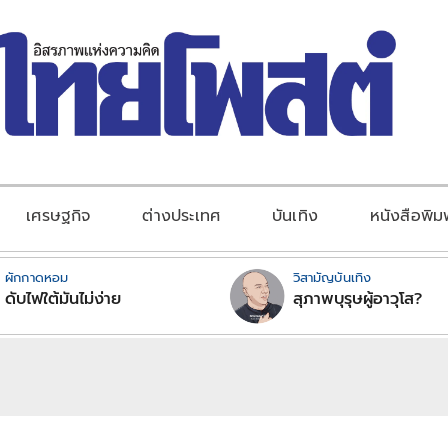
เศรษฐกิจ
ต่างประเทศ
บันเทิง
หนังสือพิม
ผักกาดหอม
วิสามัญบันเทิง
ดับไฟใต้มันไม่ง่าย
สุภาพบุรุษผู้อาวุโส?