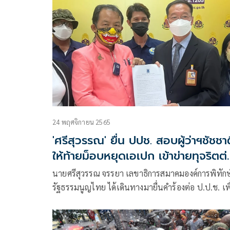
ขอให้ไต่สวนและวินิจฉัยว่า การที่ผู้ว่าฯกทม.ไม่ควบคุ
ดูแล หรือปล่อยปละละเลยให้ผู้ชุมนุมที่ขออนุญาต
24 พฤศจิกายน 2565
'ศรีสุวรรณ' ยื่น ปปช. สอบผู้ว่าฯชัชชาต
ให้ท้ายม็อบหยุดเอเปก เข้าข่ายทุจริตต่
หน้าที่
นายศรีสุวรรณ จรรยา เลขาธิการสมาคมองค์การพิทักษ์
รัฐธรรมนูญไทย ได้เดินทางมายื่นคำร้องต่อ ป.ป.ช. เพื
ขอให้ไต่สวนและวินิจฉัยว่า การที่ผู้ว่าฯกทม.ไม่ควบคุ
ดูแล หรือปล่อยปละละเลยให้ผู้ชุมนุมที่ขออนุญาตจัด
ชุมนุมคัดค้าน