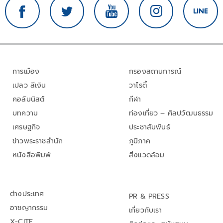
การเมือง
กรองสถานการณ์
เปลว สีเงิน
วาไรตี้
คอลัมนิสต์
กีฬา
บทความ
ท่องเที่ยว – ศิลปวัฒนธรรม
เศรษฐกิจ
ประชาสัมพันธ์
ข่าวพระราชสำนัก
ภูมิภาค
หนังสือพิมพ์
สิ่งแวดล้อม
ต่างประเทศ
PR & PRESS
อาชญากรรม
เกี่ยวกับเรา
X-CITE