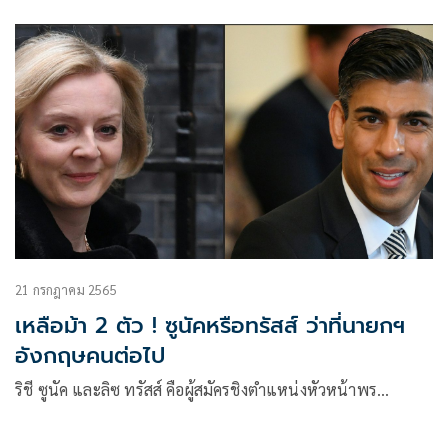
21 กรกฎาคม 2565
เหลือม้า 2 ตัว ! ซูนัคหรือทรัสส์ ว่าที่นายกฯ
อังกฤษคนต่อไป
ริชี ซูนัค และลิซ ทรัสส์ คือผู้สมัครชิงตำแหน่งหัวหน้าพร…