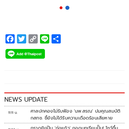
F
T
C
Li
S
ac
wi
o
n
h
e
tt
p
e
ar
b
er
y
e
o
Li
o
n
k
k
NEWS UPDATE
ศาลปกคองไม่รับฟ้อง 'นพ.สรณ' ปมคุณสมบัติ
11:11 น.
กสทช. ชี้ยังไม่ได้รับความเดือดร้อนเสียหาย
กราดยิงปุ๊บ 'ก่อแก้ว' ถอดบทเรียนปั๊บ! โชว์กึ๋น