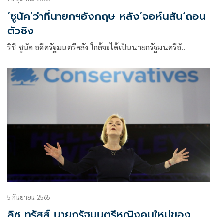
‘ซูนัค’ว่าที่นายกฯอังกฤษ หลัง‘จอห์นสัน’ถอน
ตัวชิง
ริชี ซูนัค อดีตรัฐมนตรีคลัง ใกล้จะได้เป็นนายกรัฐมนตรีอั…
5 กันยายน 2565
ลิซ ทรัสส์ นายกรัฐมนตรีหญิงคนใหม่ของ