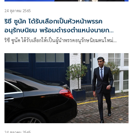
24 ตุลาคม 2565
ริชี ซูนัค ได้รับเลือกเป็นหัวหน้าพรรค
อนุรักษนิยม พร้อมดำรงตำแหน่งนายก
รัฐมนตรีคนใหม่ของอังกฤษ
ริชี ซูนัค ได้รับเลือกให้เป็นผู้นำพรรคอนุรักษนิยมคนใหม่…
24 ตุลาคม 2565