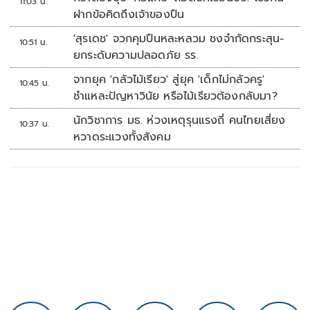
11:03 น.
ฝากข้อคิดถึงเจ้าของปืน
'สุรเดช' จวกคุมปืนหละหลวม ชงจำกัดกระสุน-
10:51 น.
ยกระดับความปลอดภัย รร.
จากยุค 'กลัวไม้เรียว' สู่ยุค 'เด็กไม่กลัวครู'
10:45 น.
ชำแหละปัญหาวินัย หรือไม้เรียวต้องกลับมา?
นักวิชาการ มธ. ห่วงเหตุรุนแรงถี่ คนไทยเสี่ยง
10:37 น.
หวาดระแวงทั้งสังคม