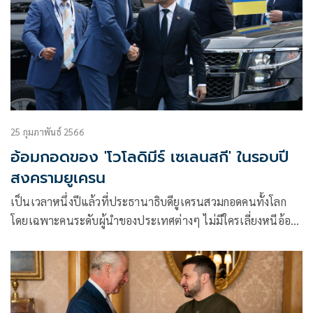
25 กุมภาพันธ์ 2566
อ้อมกอดของ 'โวโลดิมีร์ เซเลนสกี' ในรอบปี
สงครามยูเครน
เป็นเวลาหนึ่งปีแล้วที่ประธานาธิบดียูเครนสวมกอดคนทั้งโลก
โดยเฉพาะคนระดับผู้นำของประเทศต่างๆ ไม่มีใครเลี่ยงหนีอ้อม
กอดอันอบอุ่นของเขาไปได้ ยิ่งในโลกการเมืองด้วยแล้ว มักจะมี
การลูบไล้และสวมกอดอย่างที่ไม่