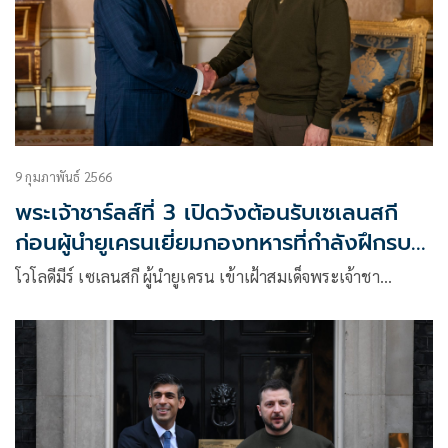
9 กุมภาพันธ์ 2566
พระเจ้าชาร์ลส์ที่ 3 เปิดวังต้อนรับเซเลนสกี
ก่อนผู้นำยูเครนเยี่ยมกองทหารที่กำลังฝึกรบใน
อังกฤษ
โวโลดีมีร์ เซเลนสกี ผู้นำยูเครน เข้าเฝ้าสมเด็จพระเจ้าชา…