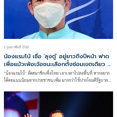
1 กุมภาพันธ์ 2565
น้องแรมโบ้ เชื่อ 'ลุงตู่' อยู่ยาวถึงปีหน้า ฟาด
เพื่อแม้วเพ้อเจ้อชนะเลือกตั้งซ่อมเขตเดียว จะ
ให้นายกฯยุบสภา
‘น้องแรมโบ้’ อัดสมาชิกเพื่อไทย เอาเวลาไปลงพื้นที่ หากอยาก
ได้คะแนนนิยมจากประชาชนเพิ่ม มากกว่าใช้ปากโจมตีรัฐบาล
คนเอือมระอาแล้ว ระบุเลือกตั้งซ่อมหลักสี่-จตุจัตร ไม่ได้สะท้อน
อะไรมาก เพราะไม่ใช่เลือกตั้งใหญ่ เชื่อนายกฯอยู่ยาวยันปีหน้า