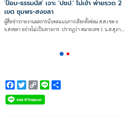
'ป้อม-ธรรมนัส' เจาะ 'ปชป.' ไม่เข้า พ่ายรวด 2
เขต ชุมพร-สงขลา
ผู้สื่อข่าวรายงานผลการนับคะแนนการเลือกตั้งซ่อม ส.ส.เขต 6
จ.สงขลา อย่างไม่เป็นทางการ ปรากฏว่า หมายเลข 1 น.ส.สุภา
พร กำเนิดผล หรือ “น้ำหอม” พรรคประชาธิปัตย์ (ปชป.) ได้
40,963 คะแ
F
T
C
Li
S
ac
wi
o
n
h
e
tt
p
e
ar
b
er
y
e
o
Li