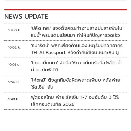
o
n
k
k
NEWS UPDATE
'ปลัด ทส.' แจงตั้งคณะทำงานสางปมสารพิษใน
10:08 น.
แม่น้ำพรมแดนเมียนมา ทำให้แก้ปัญหารวดเร็ว
'ธนารัตน์' พลิกเสียงค้านแจงเหตุรับบทวิทยากร
10:02 น.
TH-AI Passport หวังกำกับใช้งบเหมาะสม ชู
จุดเด่นคนไทยได้ใช้ AI ระดับโปร ลดเหลื่อมล้ำ
'ไทย-เมียนมา' จับมือใช้ดาวเทียมรับมือไฟป่า-น้ำ
10:01 น.
ทางเทคโนโลยี เซฟงบไปกว่า900ล้าน เชื่อหาก
ท่วม-ภัยพิบัติ
ใช้เต็มที่เอกชนขาดทุนย่อยยับ
'โค้ชหมี' ติงลูกทีมข้อผิดพลาดเพียบ หลังพ่าย
9:50 น.
'รัสเซีย' ยับ
ฟุตซอลไทย พ่าย รัสเซีย 1-7 จบอันดับ 3 โต๊ะ
9:48 น.
เล็กคอนติเนทัล 2026