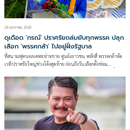
28 มกราคม 2565
ดุเดือด 'กรณ์' ปราศรัยถล่มยับทุกพรรค ปลุก
เลือก 'พรรคกล้า' ไปอยู่ฝั่งรัฐบาล
ที่สนามฟุตบอลเคหะท่าทราย ศูนย์เยาวชน หลักสี่ พรรคกล้าจัด
เวทีปราศรัยใหญ่ช่วงโค้งสุดท้าย ก่อนถึงวันเลือกตั้งซ่อม
ส.ส.กรุงเทพ เขต (หลักสี่-จตุจักร) ในวันอาทิตย์ที่ 30 ม.ค. นี้