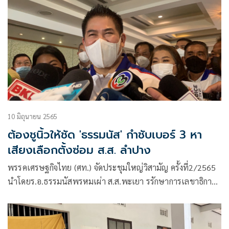
10 มิถุนายน 2565
ต้องชูนิ้วให้ชัด 'ธรรมนัส' กำชับเบอร์ 3 หา
เสียงเลือกตั้งซ่อม ส.ส. ลำปาง
พรรคเศรษฐกิจไทย (ศท.) จัดประชุมใหญ่วิสามัญ ครั้งที่2/2565
นำโดยร.อ.ธรรมนัสพรหมเผ่า ส.ส.พะเยา รรักษาการเลขาธิการ
พรรค พร้อมกรรมการบริหารพรรค อาทินายไผ่ ลิกค์
ส.ส.กำแพงเพชร และรักษาการ