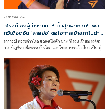
24 มกราคม 2565
วิโรจน์ ชิงผู้ว่าฯกทม. 3 นิ้วสุดผิดหวัง! เพจ
กวีเดือดซัด 'สายย่อ' ขอโอกาสเข้าสภาไปด่า
'ประยุทธ์'
จากกรณี พรรคก้าวไกล แถลงเปิดตัว นาย วิโรจน์ ลักขณาอดิศร
ส.ส. บัญชีรายชื่อพรรคก้าวไกล และโฆษกพรรคก้าวไกล เป็น ผู้
สมัครรับเลือกตั้งผู้ว่าราชการกรุงเทพมหานคร(กทม.) เมื่อวานนี้