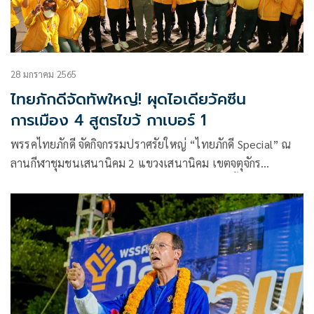
28 มกราคม 2565
ไทยภักดีจัดทัพใหญ่! ผุดไอเดียวัคซีน
การเมือง 4 สูตรไขว้ กาเบอร์ 1
พรรคไทยภักดี จัดกิจกรรมปราศรัยใหญ่ “ไทยภักดี Special” ณ
ลานกีฬาชุมชนเสนานิคม 2 แขวงเสนานิคม เขตจตุจักร
กรุงเทพมหานคร ในช่วงโค้งสุดท้ายก่อนการเลือกตั้งซ่อม
ส.ส.กรุงเทพ เขต 9 หลักสี่ จตุจักร