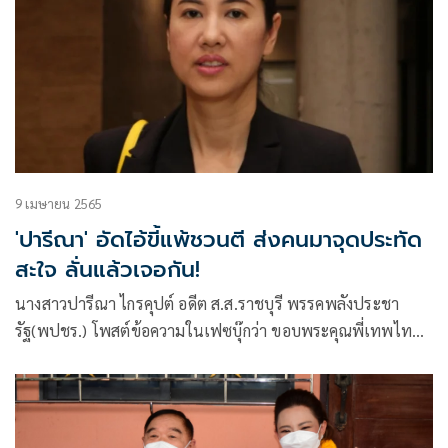
9 เมษายน 2565
'ปารีณา' อัดไอ้ขี้แพ้ชวนตี ส่งคนมาจุดประทัด
สะใจ ลั่นแล้วเจอกัน!
นางสาวปารีณา ไกรคุปต์ อดีต ส.ส.ราชบุรี พรรคพลังประชา
รัฐ(พปชร.) โพสต์ข้อความในเฟซบุ๊กว่า ขอบพระคุณพี่เทพไท
มากๆนะคะ และขอโทษพี่เทพไทที่เคยก้าวล่วงพี่ในอดีต จากใจ
นะคะ