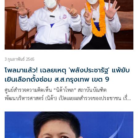
3 กุมภาพันธ์ 2565
โพลมาแล้ว! เฉลยเหตุ 'พลังประชารัฐ' แพ้ยับ
เยินเลือกตั้งซ่อม ส.ส.กรุงเทพ เขต 9
ศูนย์สำรวจความคิดเห็น “นิด้าโพล” สถาบันบัณฑิต
พัฒนบริหารศาสตร์ (นิด้า) เปิดเผยผลสำรวจของประชาชน เรื่อง
“ทำไมพรรคเพื่อไทยชนะพรรคพลังประชารัฐอย่างขาดลอย ใน
การเลือกตั้งซ่อม เขต 9 กทม. (หลักสี่-จตุจักร)”