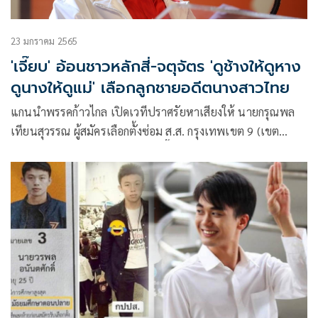
23 มกราคม 2565
'เจี๊ยบ' อ้อนชาวหลักสี่-จตุจัตร 'ดูช้างให้ดูหาง
ดูนางให้ดูแม่' เลือกลูกชายอดีตนางสาวไทย
แกนนำพรรคก้าวไกล เปิดเวทีปราศรัยหาเสียงให้ นายกรุณพล
เทียนสุวรรณ ผู้สมัครเลือกตั้งซ่อม ส.ส. กรุงเทพเขต 9 (เขต
จตุจักร-หลัก ส.ส.) ช่วงค่ำเมื่อวานนี้ที่ลานกีฬาชุมชนเสนานิคม 2
เขตจตุจักร