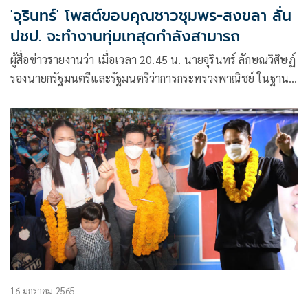
'จุรินทร์' โพสต์ขอบคุณชาวชุมพร-สงขลา ลั่น
ปชป. จะทำงานทุ่มเทสุดกำลังสามารถ
ผู้สื่อข่าวรายงานว่า เมื่อเวลา 20.45 น. นายจุรินทร์ ลักษณวิศิษฏ์
รองนายกรัฐมนตรีและรัฐมนตรีว่าการกระทรวงพาณิชย์ ในฐานะ
หัวหน้าพรรคประชาธิปัตย์(ปชป.)
16 มกราคม 2565