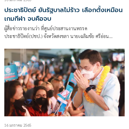
ประชาธิปัตย์ ยันรัฐบาลไม่ร้าว เลือกตั้งเหมือน
เกมกีฬา จบคือจบ
ผู้สื่อข่าวรายงานว่า ที่ศูนย์ประสานงานพรรค
ประชาธิปัตย์(ปชป.) จังหวัดสงขลา นายเฉลิมชัย ศรีอ่อน
รัฐมนตรีว่าการกระทรวงเกษตรและสหกรณ์ ในฐานะเลขาธิการ
พรรค นายนิพนธ์ บุญญามณี รัฐมนตรีช่วยว่าการกระทรวง
มหาดไทย ในฐานะรองหัวหน้าพรรค และนายเดชอิศม์ ขาวทอง
เลขาธิการพรรค ร่วม
16 มกราคม 2565