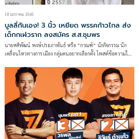
18 มกราคม 2565
บูลลี่กันเอง! 3 นิ้ว เหยียด พรรคก้าวไกล ส่ง
เด็กกเฬวราก ลงสมัคร ส.ส.ชุมพร
นายศศิพัฒน์ พงษ์ประภาพันธ์ หรือ “กาณฑ์” นักกิจกรรม นัก
เคลื่อนไหวทางการเมือง กลุ่มคนอยากเลือกตั้ง โพสต์ข้อความใน
เฟซบุ๊ก ถึงผู้สมัครส.ส.ชุมพร เขต 1 ของพรรคก้าวไกลว่า ชาว
ชุมพร คิดถูกแล้วค่ะที่กาพรรคประชาธิปัตย์