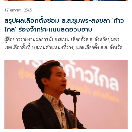
17 มกราคม 2565
สรุปผลเลือกตั้งซ่อม ส.ส.ชุมพร-สงขลา 'ก้าว
ไกล' ร่องจ๊าก!คะแนนลดฮวบฮาบ
ผู้สื่อข่าวรายงานผลการนับคะแนน เลือกตั้งส.ส. จังหวัดชุมพร
เขตเลือกตั้งที่ 1(แทนตำแหน่งที่ว่าง) และเลือกตั้ง ส.ส. จังหวัด
สงขลา เขตเลือกตั้งที่ 6 (แทนตำแหน่งที่ว่า) ซึ่งนับแล้วเสร็จ
ประมาณเวลา 20.00 น. ของวันที่ 16 ม.ค. ที่ผ่านมา