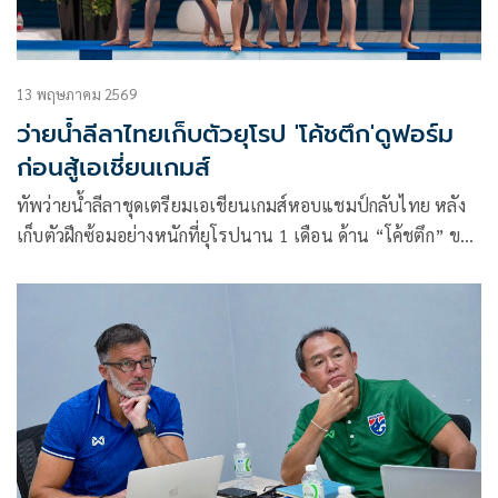
13 พฤษภาคม 2569
ว่ายน้ำลีลาไทยเก็บตัวยุโรป 'โค้ชตึก'ดูฟอร์ม
ก่อนสู้เอเชี่ยนเกมส์
ทัพว่ายน้ำลีลาชุดเตรียมเอเชียนเกมส์หอบแชมป์กลับไทย หลัง
เก็บตัวฝึกซ้อมอย่างหนักที่ยุโรปนาน 1 เดือน ด้าน “โค้ชตึก” ขอ
ประเมินผลงานในศึกเอเชียนเอจกรุ๊ปที่ไทยเป็นเจ้าภาพในเดือน
กรกฎาคมนี้ ก่อนจะตั้งเป้าในศึกเอเชียนเกมส์ แต่ก็ยืนยันว่าจะ
ต้องทำผลงานให้ดีกว่าเอเชียนเกมส์ครั้งที่แล้ว