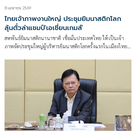
8 เมษายน 2569
ไทยเจ้าภาพงานใหญ่ ประชุมยิมนาสติกโลก
ลุ้นตั๋วล่าแชมป์'เอเชี่ยนเกมส์'
สหพันธ์ยิมนาสติกนานาชาติ เชื่อมั่นประเทศไทย ให้เป็นเจ้า
ภาพจัดประชุมใหญ่ผู้บริหารยิมนาสติกโลกครั้งแรกในเมืองไทย
ใช้งบประมาณ 20 ล้าน ย้ำผลที่ได้เกินคุ้ม คาดว่ามีเงินจะสะพัด
เข้าเมืองไทยไม่น้อยกว่า 200 ล้านบาท พร้อมเตรียมส่งนักกีฬา
ชิมลางชิงแชมป์เอเชีย มั่นใจคว้าตั๋วแข่งขันเอเชี่ยนเกมส์ ที่
ญี่ปุ่น