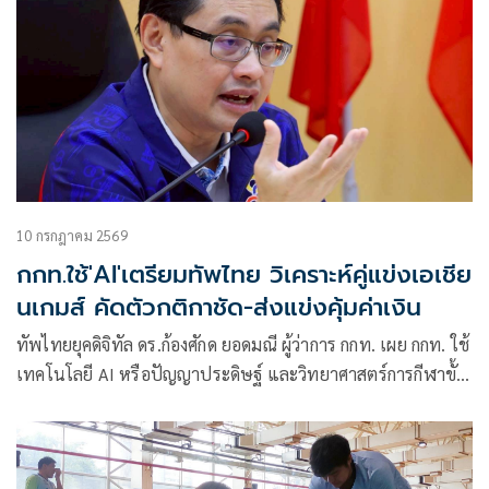
10 กรกฎาคม 2569
กกท.ใช้'AI'เตรียมทัพไทย วิเคราะห์คู่แข่งเอเชีย
นเกมส์ คัดตัวกติกาชัด-ส่งแข่งคุ้มค่าเงิน
ทัพไทยยุคดิจิทัล ดร.ก้องศักด ยอดมณี ผู้ว่าการ กกท. เผย กกท. ใช้
เทคโนโลยี AI หรือปัญญาประดิษฐ์ และวิทยาศาสตร์การกีฬาขั้น
สูง วิเคราะห์สมรรถภาพทัพไทยแบบละเอียดยิบ พร้อมสแกนจุด
อ่อน-จุดแข็งคู่แข่ง ก่อนลุยมหกรรมกีฬาเอเชียนเกมส์ ครั้งที่ 20
และเอเชียนพาราเกมส์ ครั้งที่ 5 ที่ประเทศญี่ปุ่น พร้อมย้ำคัด