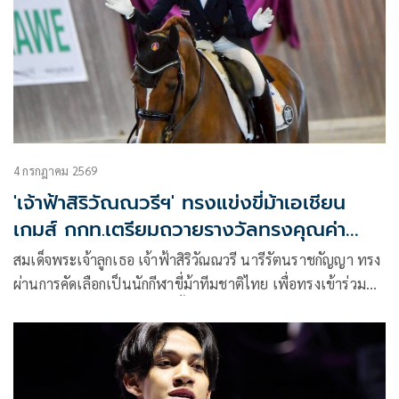
4 กรกฎาคม 2569
'เจ้าฟ้าสิริวัณณวรีฯ' ทรงแข่งขี่ม้าเอเชียน
เกมส์ กกท.เตรียมถวายรางวัลทรงคุณค่า
นักกีฬาไทย
สมเด็จพระเจ้าลูกเธอ เจ้าฟ้าสิริวัณณวรี นารีรัตนราชกัญญา ทรง
ผ่านการคัดเลือกเป็นนักกีฬาขี่ม้าทีมชาติไทย เพื่อทรงเข้าร่วม
มหกรรมกีฬาเอเชียนเกมส์ ครั้งที่ 20 สร้างขวัญกำลังใจให้แก่ทัพ
นักกีฬาไทย ขณะเดียวกัน การกีฬาแห่งประเทศไทย (กกท.)
เตรียมถวายรางวัลเกียรติยศ ทรงคุณค่านักกีฬาทีมชาติไทย แด่
พระองค์ท่าน