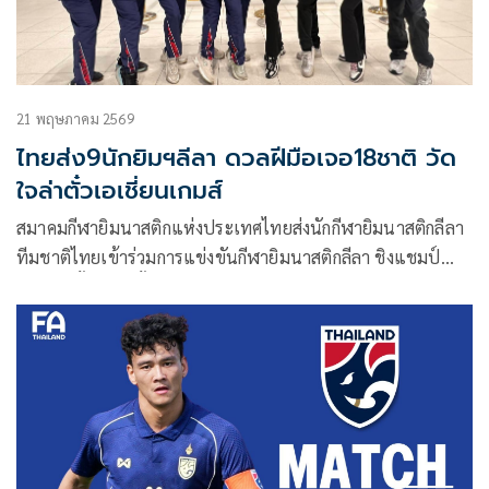
ทั้งการถ่ายทอดสด ไฮไลต์ และรีรัน ให้แฟนกีฬารับชมได้ทุกที่
ทุกเวลา บนแอปเดียว รองรับทุกอุปกรณ์ ตอบโจทย์ผู้ชมยุคสตรีม
มิ่ง สะท้อนศักยภาพแพลตฟอร์มสู่มาตรฐาน World Class และ
บทบาทการเป็นศูนย์รวมคอนเทนต์กีฬาที่ครบวงจรของไทย
21 พฤษภาคม 2569
ไทยส่ง9นักยิมฯลีลา ดวลฝีมือเจอ18ชาติ วัด
ใจล่าตั๋วเอเชี่ยนเกมส์
สมาคมกีฬายิมนาสติกแห่งประเทศไทยส่งนักกีฬายิมนาสติกลีลา
ทีมชาติไทยเข้าร่วมการแข่งขันกีฬายิมนาสติกลีลา ชิงแชมป์
เอเชีย ครั้งที่ 17 ทั้งประเภทเดี่ยว ประชาชน , ประเภทเดี่ยว
เยาวชน และ ประเภทกรุ๊ป 5 คน ระหว่างวันที่ 23 – 26
พฤษภาคม 2569 ณ เมือง บิชเคก ประเทศคีร์กีซสถาน เพื่อคว้า
โควตาเข้าร่วมแข่งขันกีฬาเอเชี่ยนเกมส์ ระหว่างวันที่ 19
กันยายน – วันที่ 4 ตุลาคม 2569 ที่ประเทศญี่ปุ่น