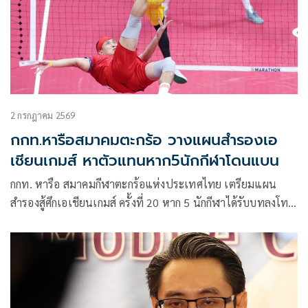
2 กรกฎาคม 2569
กกท.หารือสมาคมตะกร้อ วางแผนสำรองเอ
เชียนเกมส์ หาตัวแทนหาก5นักกีฬาโดนแบน
กกท. หารือ สมาคมกีฬาตะกร้อแห่งประเทศไทย เตรียมแผน
สำรองสู้ศึกเอเชียนเกมส์ ครั้งที่ 20 หาก 5 นักกีฬาได้รับบทลงโทษ
จากสหพันธ์ตะกร้อนานาชาติ ดร.ก้องศักด ยอดมณี ผู้ว่าการ กกท.
เชื่อมั่นในการบริหารจัดการของสมาคมฯ แม้ว่าสุดท้ายจะโดน
โทษแบน แต่ยังมีนักกีฬาที่สามารถทดแทนกันได้ ยืนยันไม่ส่ง
ผลกระทบต่อเป้าหมาย 4 เหรียญทอง