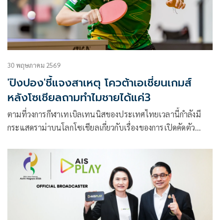
นานาชาติ มีคำสั่งเบื้องต้นให้ วิชาญ เต็มโคตร, จักรกฤษณ์ ถิ่น
บางบน, ภูตะวัน โสภา, สิทธิพงศ์ คำจันทร์ และ จตุพล ศิริอาจ
ห้ามยุ่งเกี่ยวกับการแข่งขันที่ได้รับการรับรองจาก สหพันธ์เซปัค
ตะกร้อนานาชาติ พร้อมด้วย อวยชัย ศรีสุวรรณ (ผู้จัดการทีม),
สหชาติ สาครเจริญ (ผู้ฝึกสอน) และ นฤชิต กาฬจันทร์ (ผู้ฝึกสอน)
30 พฤษภาคม 2569
ห้ามข้องเกี่ยวกับกิจกรรมของทาง สหพันธ์เซปักตะกร้อนานาชาติ
'ปิงปอง'ชี้แจงสาเหตุ โควต้าเอเชี่ยนเกมส์
ด้วยเช่นกัน
หลังโซเชียลถามทำไมชายได้แค่3
ตามที่วงการกีฬาเทเบิลเทนนิสของประเทศไทยเวลานี้กำลังมี
กระแสดราม่าบนโลกโซเชียลเกี่ยวกับเรื่องของการเปิดคัดตัว
นักกีฬาตัวแทนทีมชาติไทยที่จะไปแข่งขันรายการสำคัญในช่วง
ปลายปีที่จะถึงนี้นั่นคือ “มหกรรมกีฬาเอเชียนเกมส์ 2026” ที่
เมืองนาโงย่า ประเทศญี่ปุ่น ระหว่างวันที่ 19 กันยายน – 4
ตุลาคม 2569 ซึ่งโลกโซเชียลหยิบยกประเด็นที่ทัพเทเบิลเทนนิส
ไทยเตรียมจะส่งนักกีฬาฝ่ายหญิงเข้าร่วมที่จำนวน 5 คน และฝ่าย
ชายมีจำนวนเพียง 3 คน โดยที่สมาคมฯ วาง 2 คนของฝ่ายชายที่