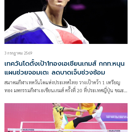
3 กรกฎาคม 2569
เทควันโดตั้งเป้า1ทองเอเชียนเกมส์ กกท.หนุน
แผนช่วยจอมเตะ ลดบาดเจ็บช่วงซ้อม
สมาคมกีฬาเทควันโดแห่งประเทศไทย วางเป้าคว้า 1 เหรียญ
ทอง มหกรรมกีฬาเอเชียนเกมส์ ครั้งที่ 20 ที่ประเทศญี่ปุ่น ขณะที่
กกท. สนับสนุนแผนช่วยจอมเตะทีมชาติไทย ลดอาการเจ็บ
ระหว่างฝึกซ้อม เพื่อให้นักกีฬามีความพร้อมมากที่สุดก่อนเดิน
ทางไปแข่งขัน