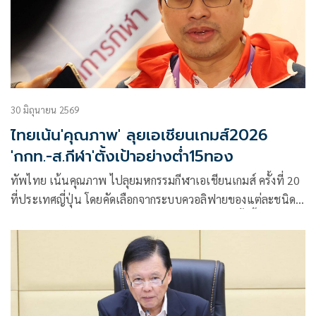
30 มิถุนายน 2569
ไทยเน้น'คุณภาพ' ลุยเอเชียนเกมส์2026
'กกท.-ส.กีฬา'ตั้งเป้าอย่างต่ำ15ทอง
ทัพไทย เน้นคุณภาพ ไปลุยมหกรรมกีฬาเอเชียนเกมส์ ครั้งที่ 20
ที่ประเทศญี่ปุ่น โดยคัดเลือกจากระบบควอลิฟายของแต่ละชนิด
กีฬา และอันดับโลก เป็นสำคัญ ส่วนเป้าหมายในครั้งนี้ กกท. และ
สมาคมกีฬา วางเป้าคว้าไม่น้อยกว่า 15 เหรียญทอง