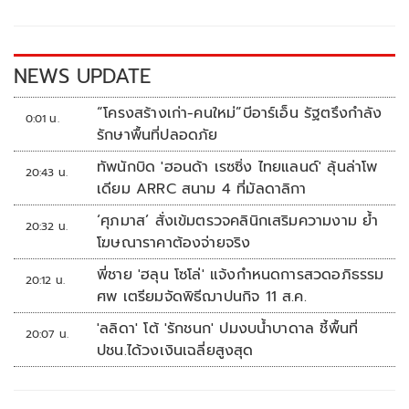
o
Li
o
n
k
k
NEWS UPDATE
“โครงสร้างเก่า-คนใหม่”บีอาร์เอ็น รัฐตรึงกำลัง
0:01 น.
รักษาพื้นที่ปลอดภัย
ทัพนักบิด 'ฮอนด้า เรซซิ่ง ไทยแลนด์' ลุ้นล่าโพ
20:43 น.
เดียม ARRC สนาม 4 ที่มัลดาลิกา
‘ศุภมาส’ สั่งเข้มตรวจคลินิกเสริมความงาม ย้ำ
20:32 น.
โฆษณาราคาต้องจ่ายจริง
พี่ชาย 'ฮลุน โซโล่' แจ้งกำหนดการสวดอภิธรรม
20:12 น.
ศพ เตรียมจัดพิธีฌาปนกิจ 11 ส.ค.
'ลลิดา' โต้ 'รักชนก' ปมงบน้ำบาดาล ชี้พื้นที่
20:07 น.
ปชน.ได้วงเงินเฉลี่ยสูงสุด