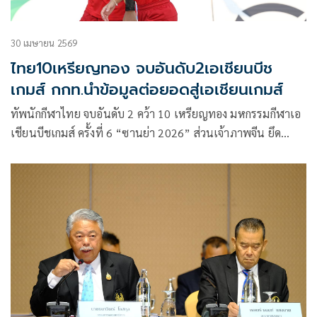
30 เมษายน 2569
ไทย10เหรียญทอง จบอันดับ2เอเชียนบีช
เกมส์ กกท.นำข้อมูลต่อยอดสู่เอเชียนเกมส์
ทัพนักกีฬาไทย จบอันดับ 2 คว้า 10 เหรียญทอง มหกรรมกีฬาเอ
เชียนบีชเกมส์ ครั้งที่ 6 “ซานย่า 2026” ส่วนเจ้าภาพจีน ยึด
อันดับ 1 กวาด 24 เหรียญทอง ดร.ก้องศักด ยอดมณี ผู้ว่าการ กกท.
พอใจตำแหน่งรองเจ้าเหรียญทอง เพราะหวังติดท็อป 3 เอาไว้
แม้จะพลาดเป้าจาก 15 เหรียญทองไปก็ตาม เตรียมนำผลงาน
ข้อมูล และสถิติของนักกีฬา ไปต่อยอดเตรียมทีมเพื่อสู้ศึก
มหกรรมกีฬาเอเชียนเกมส์ ครั้งที่ 20 เดือนกันยายน 2569 ที่
ประเทศญี่ปุ่น ต่อไป