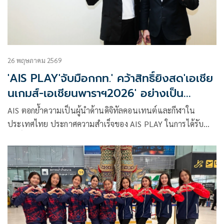
ได้สิทธิ์เป็นตัวยืนแล้ว และมีการเปิดคัดตัวเพิ่มอีกเพียงคนเดียว
นั้น
26 พฤษภาคม 2569
'AIS PLAY'จับมือกกท.' คว้าสิทธิ์ยิงสด'เอเชีย
นเกมส์-เอเชียนพาราฯ2026' อย่างเป็น
ทางการ
AIS ตอกย้ำความเป็นผู้นำด้านดิจิทัลคอนเทนต์และกีฬาใน
ประเทศไทย ประกาศความสำเร็จของ AIS PLAY ในการได้รับ
สิทธิ์ถ่ายทอดสดมหกรรมกีฬาเอเชียนเกมส์ 2026 “Asian Games
Aichi–Nagoya 2026” ครั้งที่ 20 และเอเชียนพาราเกมส์ 2026
“Asian Para Games Aichi–Nagoya 2026” ครั้งที่ 5 อย่างเป็น
ทางการ ในฐานะ Official Broadcaster บนแพลตฟอร์ม OTT
Online และ IPTV พร้อมพาคนไทยร่วมเชียร์ทัพนักกีฬาไทย
แบบติดขอบสนามส่งตรงจากประเทศญี่ปุ่น เตรียมเสิร์ฟครบทุก
โมเมนต์สำคัญในคุณภาพ Full HD พร้อมพากย์ไทย ครอบคลุม