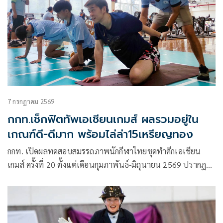
เลือกนักกีฬาเอเชียนเกมส์ครั้งนี้ มีหลักเกณฑ์ชัดเจน ส่งไปชิงชัย
คุ้มค่างบประมาณ
7 กรกฎาคม 2569
กกท.เช็กฟิตทัพเอเชียนเกมส์ ผลรวมอยู่ใน
เกณฑ์ดี-ดีมาก พร้อมไล่ล่า15เหรียญทอง
กกท. เปิดผลทดสอบสมรรถภาพนักกีฬาไทยชุดทำศึกเอเชียน
เกมส์ ครั้งที่ 20 ตั้งแต่เดือนกุมภาพันธ์-มิถุนายน 2569 ปรากฏว่า
สภาพร่างกายอยู่ในระดับดี-ดีมาก รวมกันถึง 81 เปอร์เซ็นต์
ดร.ก้องศักด ยอดมณี ผู้ว่าการ กกท. เตรียมเช็กความฟิตขั้นสุดท้าย
ในการทดสอบครั้งที่ 3 หวังอัพเกรดความแข็งแกร่งทัพไทยให้ถึง
100 เปอร์เซ็นต์ ก่อนไปไล่ล่า 15 เหรียญทองตามเป้าหมาย