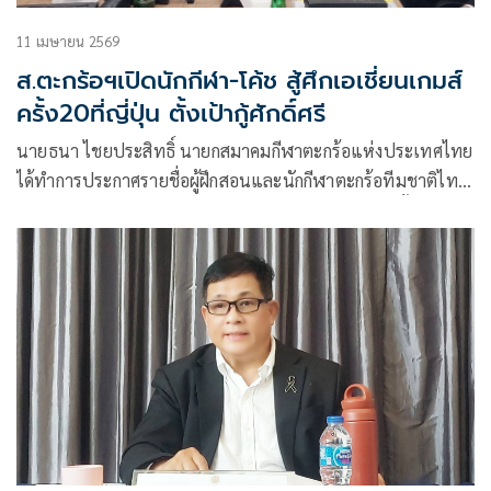
11 เมษายน 2569
ส.ตะกร้อฯเปิดนักกีฬา-โค้ช สู้ศึกเอเชี่ยนเกมส์
ครั้ง20ที่ญี่ปุ่น ตั้งเป้ากู้ศักดิ์ศรี
นายธนา ไชยประสิทธิ์ นายกสมาคมกีฬาตะกร้อแห่งประเทศไทย
ได้ทำการประกาศรายชื่อผู้ฝึกสอนและนักกีฬาตะกร้อทีมชาติไทย
ชาย-หญิง ที่จะเข้าร่วมการแข่งขันกีฬาเอเชี่ยนเกมส์ ครั้งที่ 20 ณ
นครนาโกย่า ประเทศญี่ปุ่น โดยมีเป้าหมายชัดเจนว่าทีมตะกร้อ
ไทยจะต้องกู้ศักดิ์ศรีกลับมาหลังจากผลงานที่ไม่เป็นไปตามคาดใน
ซีเกมส์ครั้งก่อน และทวงคืนเหรียญทองกลับมาให้ได้