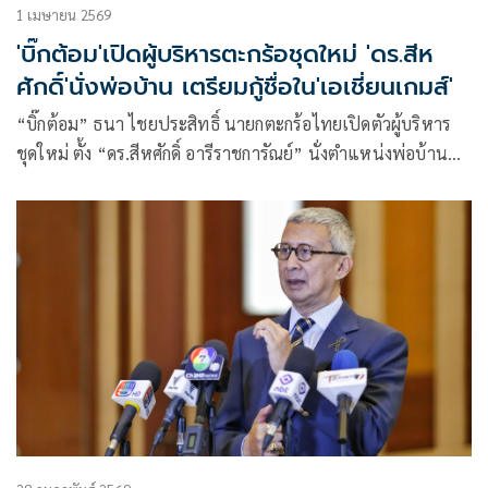
1 เมษายน 2569
'บิ๊กต้อม'เปิดผู้บริหารตะกร้อชุดใหม่​ 'ดร.สีห
ศักดิ์​'นั่งพ่อบ้าน​ เตรียมกู้ชื่อใน'เอเชี่ยน​เกมส์​'
“บิ๊กต้อม” ธนา​ ไชยประสิทธิ์​ นายกตะกร้อไทยเปิดตัวผู้บริหาร
ชุดใหม่​ ตั้ง​ “ดร.สีหศักดิ์​ อารี​ราช​การัณย์​” นั่งตำแหน่งพ่อบ้าน​
และประธานคัดเลือกนักกีฬาทีมชาติไทยสู้ศึก​ 2 รายการใหญ่​ ที่
มาเลเซีย​ ใน้ดือนพฤษภาคม​ และกีฬา​เอเชี่ยน​เกมส์​ ครั้งที่​ 20​ ที่
เมืองนาโกย่า​ ประเทศญี่ปุ่น​ เน้นตะกร้อทีมชายต้องกู้ศักดิ์ศรีคว้า
แชมป์กลับมาให้ได้​