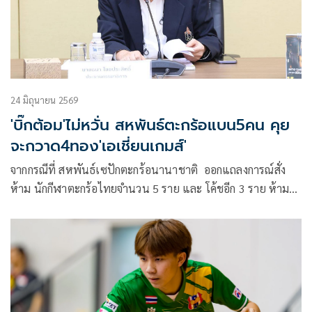
24 มิถุนายน 2569
'บิ๊กต้อม'ไม่หวั่น สหพันธ์ตะกร้อแบน5คน คุย
จะกวาด4ทอง'เอเชี่ยนเกมส์'
จากกรณีที่ สหพันธ์เซปักตะกร้อนานาชาติ ออกแถลงการณ์สั่ง
ห้าม นักกีฬาตะกร้อไทยจำนวน 5 ราย และ โค้ชอีก 3 ราย ห้าม
ข้องเกี่ยวกับกิจกรรมที่ทางสหพันธ์ฯ จัดการแข่งขันทุกรายการ
จนกว่าจะได้ข้อสรุปผลการพิจารณาทางวินัย จากเหตุการณ์ที่ ทีม
ชาติไทย ตัดสินใจขอถอนตัวไม่แข่งต่อ ในการแข่งขัน เซปัค
ตะกร้อ รอบชิงชนะเลิศ ประเภททีมชาย ในรายการชิงแชมป์โลก
2026 ที่กรุงกัวลาลัมเปอร์ ประเทศมาเลเซีย เมื่อเดือนพฤษภาคม
ที่ผ่านมา ทำให้ทาง คณะกรรมการวินัยของ สหพันธ์เซปักตะกร้อ