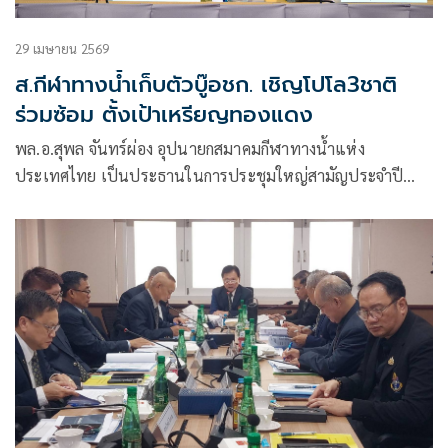
29 เมษายน 2569
ส.กีฬาทางน้ำเก็บตัวบู๊อชก. เชิญโปโล3ชาติ
ร่วมซ้อม ตั้งเป้าเหรียญทองแดง
พล.อ.สุพล จันทร์ผ่อง อุปนายกสมาคมกีฬาทางน้ำแห่ง
ประเทศไทย เป็นประธานในการประชุมใหญ่สามัญประจำปี
2568 สมาคมกีฬาทางน้ำฯ ที่โรงแรม เดอะแกรนด์ โฟร์วิงส์ คอน
เวนชั่น เมื่อวันที่ 27 เมษายน