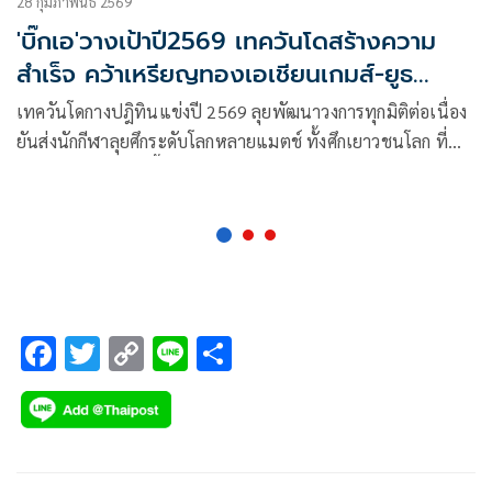
28 กุมภาพันธ์ 2569
'บิ๊กเอ'วางเป้าปี2569 เทควันโดสร้างความ
สำเร็จ คว้าเหรียญทองเอเชียนเกมส์-ยูธ
โอลิมปิก
เทควันโดกางปฎิทินแข่งปี 2569 ลุยพัฒนาวงการทุกมิติต่อเนื่อง
ยันส่งนักกีฬาลุยศึกระดับโลกหลายแมตช์ ทั้งศึกเยาวชนโลก ที่
อุซเบกิสถาน เม.ย.นี้, เทควันโดพุมเซ่โลก ที่เกาหลีใต้ เดือนก.ย.
รวมถึง เอเชียนเกมส์​ ที่ญี่ปุ่น และยูธโอลิมปิกเกมส์ ที่เซเนกัล
“บิ๊กเอ” ไม่กังวลแม้กติกาการแข่งเปลี่ยน ไม่มีการชาเลนจ์ ชี้ทุก
ชาติเจอเหมือนกันหมด เป้าหลักในปีนี้ยังหวังเห็นเหรียญทองใน
เอเชียนเกมส์ และยูธโอลิมปิก
F
T
C
Li
S
ac
wi
o
n
h
e
tt
p
e
ar
b
er
y
e