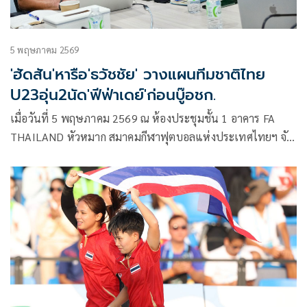
5 พฤษภาคม 2569
'ฮัดสัน'หารือ'ธวัชชัย' วางแผนทีมชาติไทย
U23อุ่น2นัด'ฟีฟ่าเดย์'ก่อนบู๊อชก.
เมื่อวันที่ 5 พฤษภาคม 2569 ณ ห้องประชุมชั้น 1 อาคาร FA
THAILAND หัวหมาก สมาคมกีฬาฟุตบอลแห่งประเทศไทยฯ จัด
ประชุม สตาฟโค้ช ทีมชาติไทย ชุดใหญ่ และ ทีมชาติไทย รุ่น
อายุไม่เกิน 23 ปี เกี่ยวกับ แผนงานต่างๆ ในการเก็บตัวช่วง ฟีฟ่า
เดย์ เดือนมิถุนายน 2569