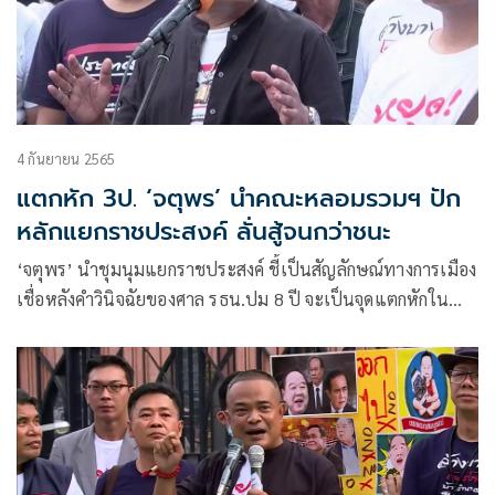
4 กันยายน 2565
แตกหัก 3ป. ‘จตุพร’ นำคณะหลอมรวมฯ ปัก
หลักแยกราชประสงค์ ลั่นสู้จนกว่าชนะ
‘จตุพร’ นำชุมนุมแยกราชประสงค์ ชี้เป็นสัญลักษณ์ทางการเมือง
เชื่อหลังคำวินิจฉัยของศาล รธน.ปม 8 ปี จะเป็นจุดแตกหักใน
สังคมไทย ลุยเดินหน้าจนกว่าจะบรรลุชัยชนะ