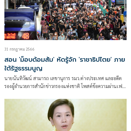
31 กรกฎาคม 2566
สอน 'ม็อบด้อมส้ม' หัดรู้จัก 'ราชาธิปไตย' ภาย
ใต้รัฐธรรมนูญ
นายนันทิวัฒน์ สามารถ เลขานุการ รมว.ต่างประเทศ และอดีต
รองผู้อำนวยการสำนักข่าวกรองแห่งชาติ โพสต์ข้อความผ่านเฟ
ซบุ๊กว่า ราชาธิปไตย