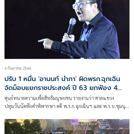
6 กันยายน 2566
ปรับ 1 หมื่น 'อานนท์ นำภา' ผิดพรก.ฉุกเฉิน
จัดม็อบแยกราชประสงค์ ปี 63 ยกฟ้อง 4
ราย
ศุนย์ทนายความเพื่อสิทธิมนุษยชน รายงานว่า ศาลแขวง
ปทุมวันนัดฟังคำพิพากษา คดี พ.ร.ก.ฉุกเฉินฯ และ พ.ร.บ.ชุมนุ
มฯ ของ อานนท์, ธานี, พรพจน์, ชินวัตร และ ภาณุพงศ์ จากเหตุ
ชุมนุม