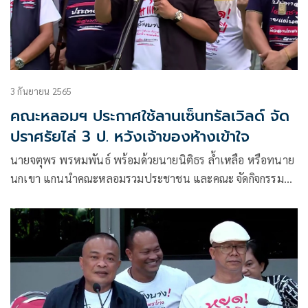
3 กันยายน 2565
คณะหลอมฯ ประกาศใช้ลานเซ็นทรัลเวิลด์ จัด
ปราศรัยไล่ 3 ป. หวังเจ้าของห้างเข้าใจ
นายจตุพร พรหมพันธ์ พร้อมด้วยนายนิติธร ล้ำเหลือ หรือทนาย
นกเขา แกนนำคณะหลอมรวมประชาชน และคณะ จัดกิจกรรม
“หยุดอำนาจ 3 ป. เพื่อนับหนึ่งประเทศไทย” โดยนายจตุพร
กล่าวปราศรัยตอนหนึ่งว่า หลายคนอาจมองว่าพล.อ.ประยุทธ์​
จันทร์​โอชา​