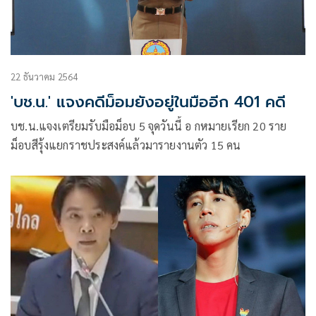
22 ธันวาคม 2564
'บช.น.' แจงคดีม็อมยังอยู่ในมืออีก 401 คดี
บช.น.แจงเตรียมรับมือม็อบ 5 จุดวันนี้ อ กหมายเรียก 20 ราย
ม็อบสีรุ้งแยกราชประสงค์แล้วมารายงานตัว 15 คน