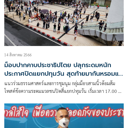
14 สิงหาคม 2566
ม็อบปากคาบประชาธิปไตย ปลุกระดมหนัก
ประกาศปิดแยกปทุมวัน สุดท้ายมากันหรอมแห
รม
แนวร่วมธรรมศาสตร์และการชุมนุม กลุ่มม็อบสามนิ้วด้อมส้ม
โพสต์ข้อความระดมมวลชนปิดสี่แยกปทุมวัน เริ่มเวลา 17.00 น.
เคลื่อนขบวนไปแยกราชประสงค์