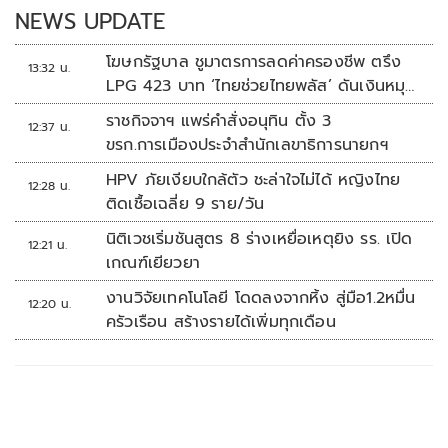
k
k
NEWS UPDATE
โฆษกรัฐบาล ชูมาตรการลดค่าครองชีพ ตรึง
13:32 น.
LPG 423 บาท ‘ไทยช่วยไทยพลัส’ ดันเงินหมุน
แสนล้าน
ราชกิจจาฯ แพร่คำสั่งอนุทิน ตั้ง 3
12:37 น.
ขรก.การเมืองประจำสำนักเลขาธิการนายกฯ
HPV ภัยเงียบใกล้ตัว ชะล่าใจไม่ได้ หญิงไทย
12:28 น.
ติดเชื้อเฉลี่ย 9 ราย/วัน
นิติเวชเริ่มชันสูตร 8 ร่างเหยื่อเหตุยิง รร. เปิด
12:21 น.
เกณฑ์เยียวยา
งานวิจัยเทคโนโลยี โดดลงจากหิ้ง สู่มือ1.2หมื่น
12:20 น.
ครัวเรือน สร้างรายได้เพิ่มทุกเดือน