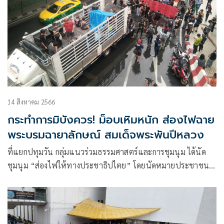
14 สิงหาคม 2566
กระทำการมิบังควร! ม็อบเหิมหนัก ส่องไฟฉาย
พระบรมฉายาลักษณ์ สมเด็จพระพันปีหลวง
ที่แยกปทุมวัน กลุ่มแนวร่วมธรรมศาสตร์และการชุมนุม ได้นัด
ชุมนุม “ส่องไฟให้ทางประชาธิปไตย” โดยนัดหมายประชาชน
และ สส.ผู้มีใจรักประชาธิปไตย ไม่ยอมรับการจับมือฆาตกร ร่วม
เรียกขานจิตวิญญาณประ