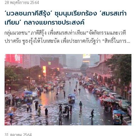
28 พฤศจิกายน 2564
‘มวลชนภาคีสีรุ้ง’ ชุมนุมเรียกร้อง ‘สมรสเท่า
เทียม’ กลางแยกราชประสงค์
กลุ่มมวลชน”ภาคีสีรุ้ง เพื่อสมรสเท่าเทียม”จัดกิจกรรมและเวที
ปราศรัย ชูธงรุ้งให้โบกสะบัด เพื่อประกาศกับรัฐว่า “สิทธิ์ในการ
สมรสเป็นของทุกเพศ
31 ตุลาคม 2564