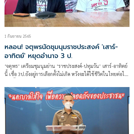
1 กันยายน 2565
หลอน! จตุพรนัดชุมนุมราชประสงค์ 'เสาร์-
อาทิตย์' หยุดอำนาจ 3 ป.
‘จตุพร’ เตรียมชุมนุมย่าน ‘ราชประสงค์​-ปทุมวัน’ ​เสาร์-อาทิตย์​
นี้ เชื่อ​ 3ป.ยังอยู่การเลือกตั้งไม่เกิด​ หวังจะได้ใช้ชีวิตในไทยต่อ​ไม่
ต้องลี้ภัย