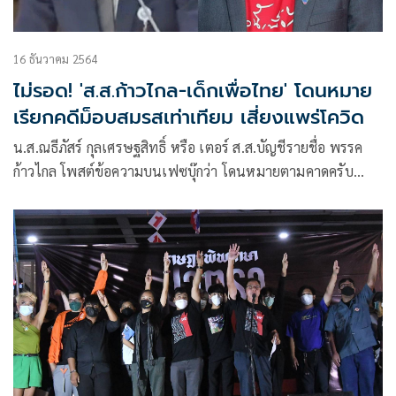
16 ธันวาคม 2564
ไม่รอด! 'ส.ส.ก้าวไกล-เด็กเพื่อไทย' โดนหมาย
เรียกคดีม็อบสมรสเท่าเทียม เสี่ยงแพร่โควิด
น.ส.ณธีภัสร์ กุลเศรษฐสิทธิ์ หรือ เตอร์ ส.ส.บัญชีรายชื่อ พรรค
ก้าวไกล โพสต์ข้อความบนเฟซบุ๊กว่า โดนหมายตามคาดครับ
ข้อหาร่วมปราศรัยม็อบสมรสเท่าเทียม