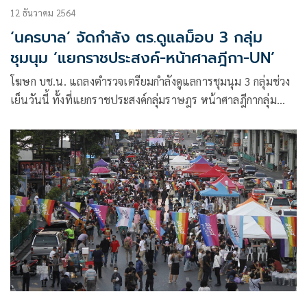
12 ธันวาคม 2564
‘นครบาล’ จัดกำลัง ตร.ดูแลม็อบ 3 กลุ่ม
ชุมนุม ‘แยกราชประสงค์-หน้าศาลฎีกา-UN’
โฆษก บช.น. แถลงตำรวจเตรียมกำลังดูแลการชุมนุม 3 กลุ่มช่วง
เย็นวันนี้ ทั้งที่แยกราชประสงค์กลุ่มราษฎร หน้าศาลฎีกากลุ่ม
พลเมืองโต้กลับ แยกดินแดฃกลุ่มทะลุแก๊ส เตือนฝ่าฝืนกม.ดำเนิน
คดีทุกราย