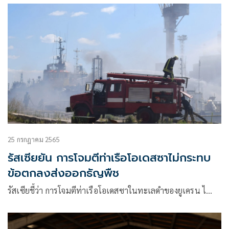
25 กรกฎาคม 2565
รัสเซียยัน การโจมตีท่าเรือโอเดสซาไม่กระทบ
ข้อตกลงส่งออกธัญพืช
รัสเซียชี้ว่า การโจมตีท่าเรือโอเดสซาในทะเลดำของยูเครน ไ…