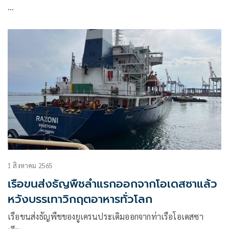
…
1 สิงหาคม 2565
เรือขนส่งธัญพืชลำแรกออกจากโอเดสซาแล้ว
หวังบรรเทาวิกฤตอาหารทั่วโลก
เรือขนส่งธัญพืชของยูเครนประเดิมออกจากท่าเรือโอเดสซา