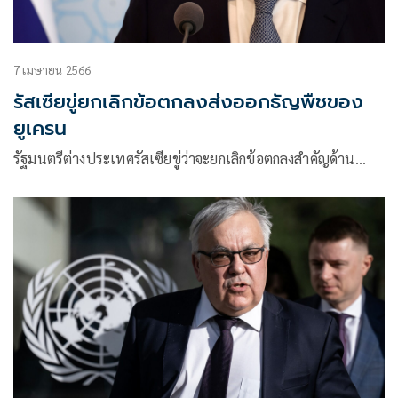
7 เมษายน 2566
รัสเซียขู่ยกเลิกข้อตกลงส่งออกธัญพืชของ
ยูเครน
รัฐมนตรีต่างประเทศรัสเซียขู่ว่าจะยกเลิกข้อตกลงสำคัญด้าน…