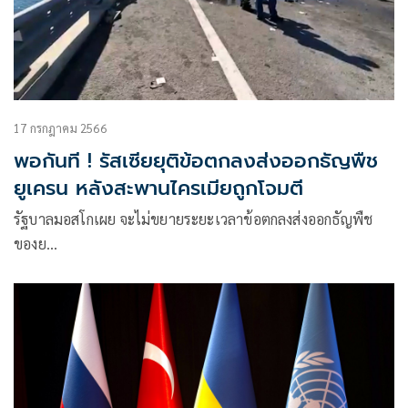
17 กรกฎาคม 2566
พอกันที ! รัสเซียยุติข้อตกลงส่งออกธัญพืช
ยูเครน หลังสะพานไครเมียถูกโจมตี
รัฐบาลมอสโกเผย จะไม่ขยายระยะเวลาข้อตกลงส่งออกธัญพืช
ของย…