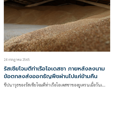
24 กรกฎาคม 2565
รัสเซียโจมตีท่าเรือโอเดสซา ภายหลังลงนาม
ข้อตกลงส่งออกธัญพืชผ่านไปแค่ข้ามคืน
ขีปนาวุธของรัสเซียโจมตีท่าเรือโอเดสซาของยูเครนเมื่อวันเ…