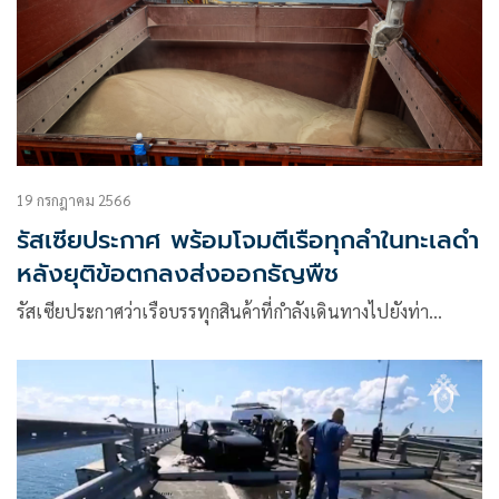
19 กรกฎาคม 2566
รัสเซียประกาศ พร้อมโจมตีเรือทุกลำในทะเลดำ
หลังยุติข้อตกลงส่งออกธัญพืช
รัสเซียประกาศว่าเรือบรรทุกสินค้าที่กำลังเดินทางไปยังท่า…