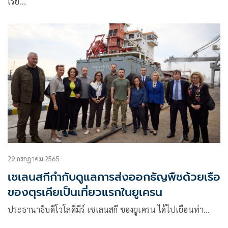
เรีย…
29 กรกฎาคม 2565
เซเลนสกีกำกับดูแลการส่งออกธัญพืชด้วยเรือ
ของตุรเคียเป็นเที่ยวแรกในยูเครน
ประธานาธิบดีโวโลดีมีร์ เซเลนสกี ของยูเครน ได้ไปเยือนท่า…