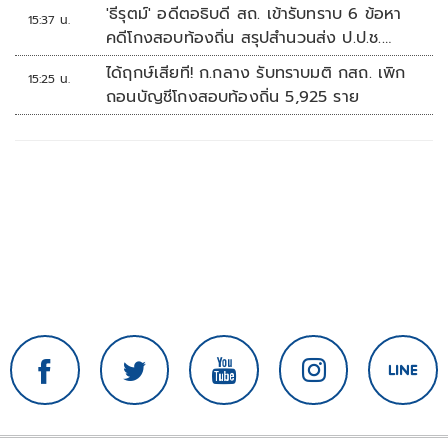
ปลอดภัยข้อมูลภาครัฐทั้งระบบ
'ธีรุตม์' อดีตอธิบดี สถ. เข้ารับทราบ 6 ข้อหา
15:37 น.
คดีโกงสอบท้องถิ่น สรุปสำนวนส่ง ป.ป.ช.
สัปดาห์หน้า
ได้ฤกษ์เสียที! ก.กลาง รับทราบมติ กสถ. เพิก
15:25 น.
ถอนบัญชีโกงสอบท้องถิ่น 5,925 ราย