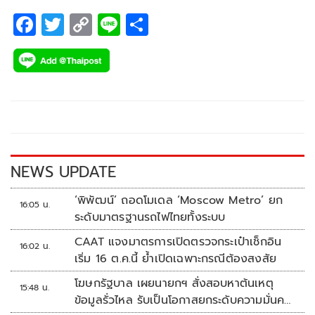
F
T
C
Li
S
ac
wi
o
n
h
e
tt
p
e
ar
b
er
y
e
o
Li
o
n
k
k
NEWS UPDATE
‘พิพัฒน์’ ถอดโมเดล ‘Moscow Metro’ ยก
16:05 น.
ระดับมาตรฐานรถไฟไทยทั้งระบบ
CAAT แจงมาตรการเปิดตรวจกระเป๋าเช็กอิน
16:02 น.
เริ่ม 16 ต.ค.นี้ ย้ำเปิดเฉพาะกรณีต้องสงสัย
โฆษกรัฐบาล เผยนายกฯ สั่งสอบหาต้นเหตุ
15:48 น.
ข้อมูลรั่วไหล รับเป็นโอกาสยกระดับความมั่นคง