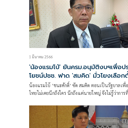
1 มีนาคม 2566
'น้องแรมโบ้' ยันครม.อนุมัติงบฯเพื่อป
โยชน์ปชช. ฟาด 'สมคิด' มั่วโยงเลือกตั
น้องแรมโบ้ ‘ชนะศักดิ์’ ซัด สมคิด ตอนเป็นรัฐบาลเพื่
ไทยไม่เคยนึกถึงใคร นึกถึงแต่นายใหญ่ จึงไม่รู้ว่าการที
ครม.อนุมัติงบฯเพื่อประโยชน์ประชาชน ไม่ใช่โยงเลื
ตั้ง