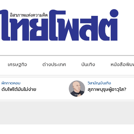
เศรษฐกิจ
ต่างประเทศ
บันเทิง
หนังสือพิม
ผักกาดหอม
วิสามัญบันเทิง
ดับไฟใต้มันไม่ง่าย
สุภาพบุรุษผู้อาวุโส?