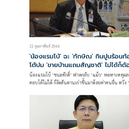
22 กุมภาพันธ์ 2566
'น้องแรมโบ้' ฉะ 'ทักษิณ' กินปูนร้อนท
โต้ปม 'ขายบ้านแถมสัญชาติ' ไม่ได้ก็ด้
ค่าคนอื่น
น้องแรมโบ้ ‘ชนะศักดิ์’ ฟาดกลับ ‘แม้ว’ พอหาเหตุผล
ตอบโต้ไม่ได้ ก็งัดสันดานเก่าขึ้นมาด้อยค่าคนอื่น หวัง ‘อ
งอิ๊ง’ จะไม่มีนิสัยแบบพ่อ ย้อนถ้าเป็นรัฐบาลเครือข่าย
ทักษิณ จะดำเนินคดีกับ ‘ตู้ห่าว-ทุนจีนสีเทา’ ที่กว้านซื
บ้าน จากบริษัทครอบครัวตัวเองหรือเปล่า