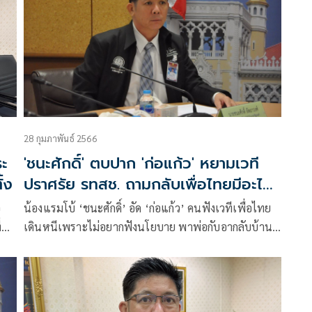
28 กุมภาพันธ์ 2566
ระ
'ชนะศักดิ์' ตบปาก 'ก่อแก้ว' หยามเวที
้ง
ปราศรัย รทสช. ถามกลับเพื่อไทยมีอะไร
ใหม่นอกจากพาพ่อกลับบ้าน
อ
น้องแรมโบ้ ‘ชนะศักดิ์’ อัด ‘ก่อแก้ว’ คนฟังเวทีเพื่อไทย
่
เดินหนีเพราะไม่อยากฟังนโยบาย พาพ่อกับอากลับบ้าน
อก
ก่อนวิจารณ์เวทีปราศรัยพรรคอื่นย้อนดูเพื่อไทยคนฟังหนี
หรือไม่ แอบสงสารไม่มีผลงานชูช่วงหาเสียงมีแต่นโยบาย
ขายฝัน สุดท้ายหากได้เป็นรัฐบาลคงไม่นำไปขับเคลื่อน
แต่แท้จริงช่วยพ่อกับอามากกว่า