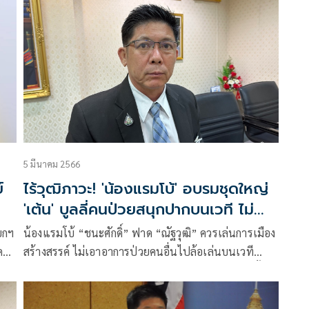
กับทารกทางการเมือง เตือนเจ้าของคอก ถ้ายังใช้บริการ
หาเสียง ระวังเพื่อไทยจะไปไม่กลับ หลับไม่ตื่น
5 มีนาคม 2566
์
ไร้วุฒิภาวะ! 'น้องแรมโบ้' อบรมชุดใหญ่
'เต้น' บูลลี่คนป่วยสนุกปากบนเวที ไม่
ต่างตลกสภาโจ๊ก
น้องแรมโบ้ “ชนะศักดิ์” ฟาด “ณัฐวุฒิ” ควรเล่นการเมือง
กคาม
สร้างสรรค์ ไม่เอาอาการป่วยคนอื่นไปล้อเล่นบนเวที
ยง
ปราศรัย จะรอดูแพทองธาร จะหาเสียงได้จนถึงเลือกตั้ง
บนา
หรือไม่ ขอประชาชนพิจารณาควรเลือกเข้าไปเป็น ส.ส.
หรือไม่