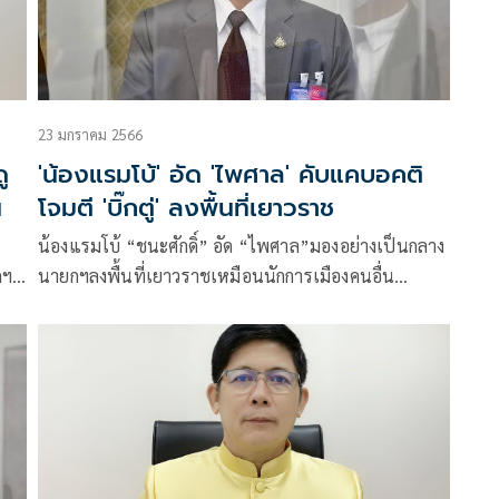
23 มกราคม 2566
ู
'น้องแรมโบ้' อัด 'ไพศาล' คับแคบอคติ
น
โจมตี 'บิ๊กตู่' ลงพื้นที่เยาวราช
น้องแรมโบ้ “ชนะศักดิ์” อัด “ไพศาล”มองอย่างเป็นกลาง
กฯ
นายกฯลงพื้นที่เยาวราชเหมือนนักการเมืองคนอื่น
บ
เหมือนประชาชนทั่วไป เพื่อความเป็นสิริมงคล อย่า
นิ
โพสต์จนเป็นประเด็นการเมืองให้คนเข้าใจผิด
ษิณ-