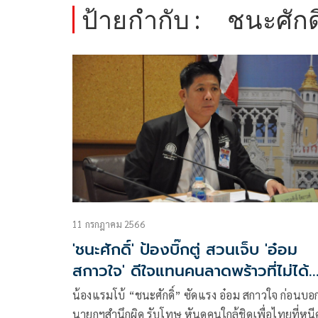
ป้ายกำกับ :
ชนะศักดิ
11 กรกฎาคม 2566
'ชนะศักดิ์' ป้องบิ๊กตู่ สวนเจ็บ 'อ๋อม
สกาวใจ' ดีใจแทนคนลาดพร้าวที่ไม่ได้
สส.จากเพื่อไทย
น้องแรมโบ้ “ชนะศักดิ์” ซัดแรง อ๋อม สกาวใจ ก่อนบอ
นายกฯสำนึกผิด รับโทษ หันดูคนใกล้ชิดเพื่อไทยที่หนี