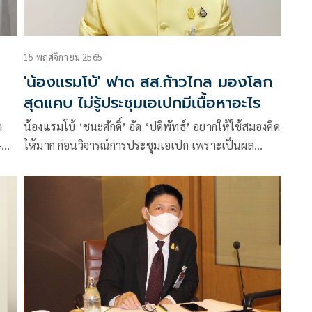
15 พฤศจิกายน 2565
'น้องแรมโบ้' ฟาด สส.ก้าวไกล มองโลก
สุดแคบ ไม่รู้ประชุมเอเปกมีเนื้อหาอะไร
า
น้องแรมโบ้ ‘ชนะศักดิ์’ อัด ‘ปดิพัทธ์’ อยากให้ใช้สมองคิด
-
ให้มาก ก่อนวิจารณ์การประชุมเอเปก เพราะเป็นผล
ที่
ประโยชน์ประเทศชาติ และประชาชน อย่าแค่พูดเอา
่
ประโยชน์ทางการเมืองตัวเองเท่านั้น