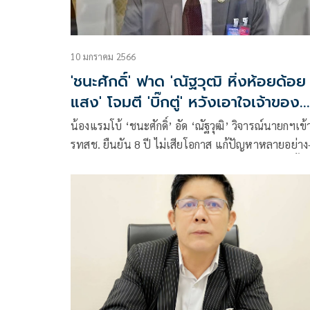
10 มกราคม 2566
'ชนะศักดิ์' ฟาด 'ณัฐวุฒิ หิ่งห้อยด้อย
แสง' โจมตี 'บิ๊กตู่' หวังเอาใจเจ้าของ
คอก
น้องแรมโบ้ ‘ชนะศักดิ์’ อัด ‘ณัฐวุฒิ’ วิจารณ์นายกฯเข้
รทสช. ยืนยัน 8 ปี ไม่เสียโอกาส แก้ปัญหาหลายอย่าง
พัฒนาหลายด้าน แม้เป็นนักการเมือง แต่ก็มีความตั้งใจ
จะทำงานเพื่อบ้านเมือง หากอยากปฏิรูปการเมืองเริ่มที
เพื่อไทยก่อน ขออย่ากลัวนายกฯเป็นคู่แข่ง ถ้ามั่นใจ
แลนด์สไลด์