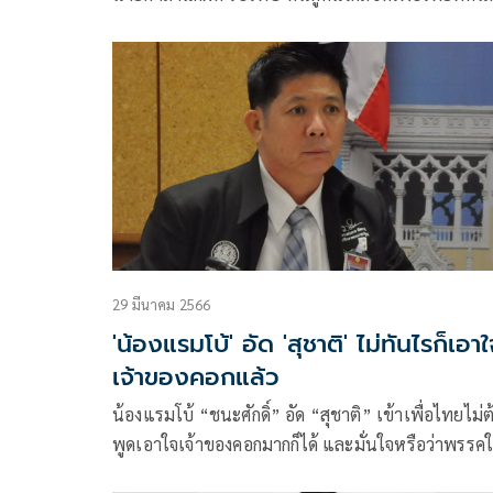
เพราะทำกรรมไว้เยอะ เลยอยากกลับมารับกรรม ติดคุ
แล้ว ดีใจแทนคนลาดพร้าวไม่ได้ ส.ส.จากพรรคเพื่อไ
29 มีนาคม 2566
'น้องแรมโบ้' อัด 'สุชาติ' ไม่ทันไรก็เอา
เจ้าของคอกแล้ว
น้องแรมโบ้ “ชนะศักดิ์” อัด “สุชาติ” เข้าเพื่อไทยไม่ต
พูดเอาใจเจ้าของคอกมากก็ได้ และมั่นใจหรือว่าพรรคใ
ทำอะไรให้ประชาชน นอกจากคนตระกูลชินวัตร