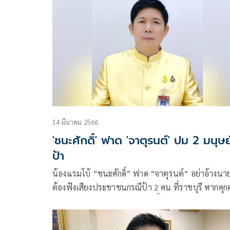
14 มีนาคม 2566
'ชนะศักดิ์' ฟาด 'จาตุรนต์' ปม 2 มนุษย
ป้า
น้องแรมโบ้ “ชนะศักดิ์” ฟาด “จาตุรนต์” อย่าอ้างนายกฯ
ต้องฟังเสียงประชาชนกรณีป้า 2 คน ที่ราชบุรี หากคุ
คนอื่นก่อน ทำเสียโอกาสคนในพื้นที่ ถึงบางอ้อเชื่อมโ
การเมืองพรรคร่วมฝ่ายค้าน ควรให้ความเป็นธรรมกั
ยกฯและเจ้าหน้าที่ตำรวจด้วยทำตามกฎหมาย