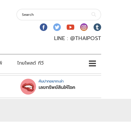
LINE : @THAIPOST
พ์
ไทยโพสต์ ทีวี
คันปากอยากเล่า
เลขทรัพย์สินให้โชค