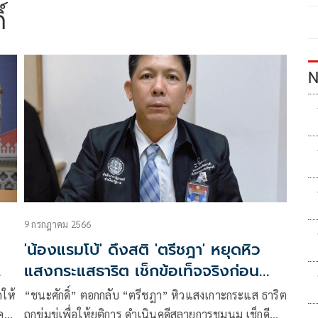
์
N
9 กรกฎาคม 2566
'น้องแรมโบ้' ดึงสติ 'ตรีชฎา' หยุดหิว
แสงกระแสธาริต เช็กข้อเท็จจริงก่อน
ปล่อยข่าวมั่ว
กให้
“ชนะศักดิ์” ตอกกลับ “ตรีชฎา” หิวแสงเกาะกระแส ธาริต
คดี
ถูกข่มขู่เพื่อให้ยุติการ ดำเนินคดีสลายการชุมนุม เช็กดี