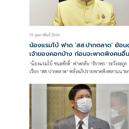
15 กุมภาพันธ์ 2566
น้องแรมโบ้ ฟาด 'สส.ปากตลาด' ย้อนด
เจ้าของคอกบ้าง ก่อนจะพาดพิงคนอื่
‘น้องแรมโบ้ ชนะศักดิ์’ ฟาดกลับ ‘จิราพร’ ระวังจะถูก
เรียก ‘สส.ปากตลาด’ หลังอภิปรายพาดพิงหลานนาย
มีหลักฐานชัดเจนหรือไม่ ขอให้มองด้วยใจเป็นกลางรั
งานใหญ่ของภาครัฐเป็นไปตามกระบวนการ ก่อนตำห
หรือสอยคนอื่นเรื่องการทุจริตย้อนมองดูนายใหญ่ ทัก
ยิ่งลักษณ์ก่อน