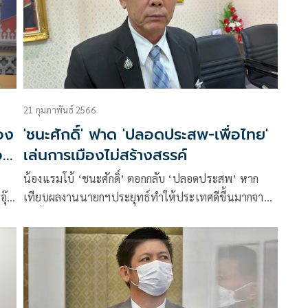
21 กุมภาพันธ์ 2566
้อง
'ชนะศักดิ์' ฟาด 'ปลอดประสพ-เพื่อไทย'
อย
เล่นการเมืองไม่สร้างสรรค์
น้องแรมโบ้ ‘ชนะศักดิ์’ ตอกกลับ ‘ปลอดประสพ’ หาก
ุ๊
เทียบผลงานนายกฯประยุทธ์ทำให้ประเทศดีขึ้นมากจากที่
แย่ตั้งแต่รัฐบาลที่แล้ว พร้อมขอเพื่อไทยเล่นการเมือง
้อ
สร้างสรรค์ อย่าดิสเครดิต ฝากบอกทักษิณเลิกเคลื่อนไหว
ทำร้ายประเทศได้แล้ว