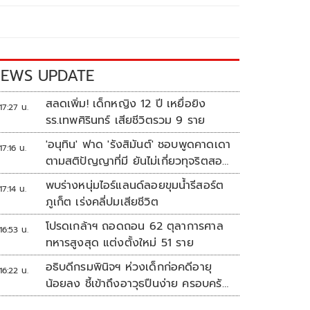
EWS UPDATE
สลดเพิ่ม! เด็กหญิง 12 ปี เหยื่อยิง
17:27 น.
รร.เทพศิรินทร์ เสียชีวิตรวม 9 ราย
'อนุทิน' ฟาด 'รังสิมันต์' ชอบพูดคาดเดา
17:16 น.
ตามสติปัญญาที่มี ยันไม่เกี่ยวทุจริตสอบ
ท้องถิ่น
พบร่างหนุ่มไอร์แลนด์ลอยขุมน้ำรีสอร์ต
17:14 น.
ภูเก็ต เร่งคลี่ปมเสียชีวิต
โปรดเกล้าฯ ถอดถอน 62 ตุลาการศาล
16:53 น.
ทหารสูงสุด แต่งตั้งใหม่ 51 ราย
อธิบดีกรมพินิจฯ ห่วงเด็กก่อคดีอายุ
16:22 น.
น้อยลง ชี้เข้าถึงอาวุธปืนง่าย ครอบครัว
แตกแยกเป็นชนวนสำคัญ