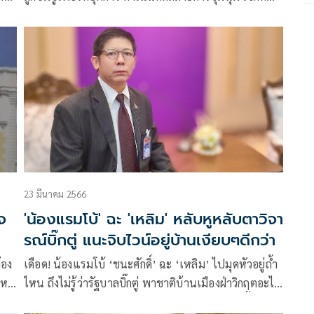
ก
หรือยังว่าข้อเท็จจริงเป็นอย่างไร เรียกร้องผู้ใหญ่เพื่อไทย
ทย
ออกมาปรามอย่าเอาข่าวมั่วแถลงต่อสื่อ ระวังประชาชน
จะเบื่อทั้งคนทั้งพรรคได้
23 มีนาคม 2566
ใจ
'น้องแรมโบ้' ฉะ 'เหลิม' หลับหูหลับตาวิจา
รณ์บิ๊กตู่ แนะจิบไวน์อยู่บ้านเงียบๆดีกว่า
้อง
เดือด! น้องแรมโบ้ ‘ชนะศักดิ์’ ฉะ ‘เหลิม’ ไปมุดหัวอยู่ถ้ำ
หม่
ไหน ถึงไม่รู้ว่ารัฐบาลบิ๊กตู่ พาชาติบ้านเมืองฝ่าวิกฤตอะไร
มาบ้าง แนะจิบไวน์อยู่บ้านเงียบๆดีกว่า สภาพวันนี้ไม่ต่าง