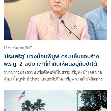
12 พฤศจิกายน 2567
'ประเสริฐ' แจงม็อบพีมูฟ ครม.เห็นชอบร่าง
พ.ร.ฎ. 2 ฉบับ แก้ที่ทำกินให้คนอยู่กับป่าได้
ขบวนการประชาชนเพื่อสังคมที่เป็นธรรม(พีมูฟ) นำโดย นาย
จำนงค์ หนูพันธ์ ประธานและที่ปรึกษาพีมูฟ รวมตัวจัดกิจกรรม
คัดค้านการพิจารณาร่างพระราชกฤษฎีกาโครงการอนุรักษ์และ
ดูแลทรัพยากรธรรมชาติภายในอุทยานแห่งชาติ ตามมาตรา 64
แห่งพ.ร.บ.อุทยานแห่งชาติ พ.ศ. 2562