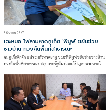
3 มีนาคม 2567
เตะหมอ ไฟลามหาดภูเก็ต 'พีมูฟ' ขยับช่วย
ชาวบ้าน ทวงคืนพื้นที่สาธารณะ
คนภูเก็ตคึกคัก แห่รวมตัวหาดยามู ขณะที่พีมูฟขยับช่วยชาวบ้าน
ทวงคืนพื้นที่สาธารณะ ปลุกภาครัฐตื่นร่วมแก้ปัญหาชายหาดใน
จังหวัดภูเก็ต