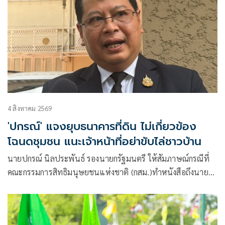
4 สิงหาคม 2569
'ปกรณ์' แจงยุบธนาคารที่ดิน ไม่เกี่ยวข้อง
โฉนดชุมชน แนะเจ้าหน้าที่อย่าขับไล่ชาวบ้าน
นายปกรณ์ นิลประพันธ์ รองนายกรัฐมนตรี ให้สัมภาษณ์กรณีที่
คณะกรรมการสิทธิมนุษยชนแห่งชาติ (กสม.)ทำหนังสือถึงนายก
รัฐมนตรี ให้พิจารณาทบทวนการยุบสถาบันบริหารจัดการ
ธนาคารที่ดิน (องค์การมหาชน) หรือ บจธ. รวมถึงกลุ่มขบวนการ
ประชาชนเพื่อสังคมที่เป็นธรรม (พีมูฟ)