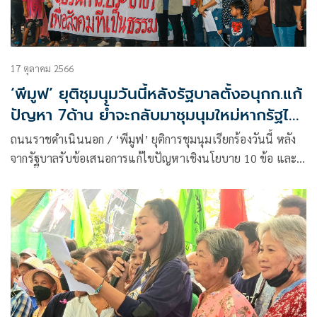
17 ตุลาคม 2566
‘พีมูฟ’ ยุติชุมนุมวันนี้หลังรัฐบาลตั้งอนุกก.แก้
ปัญหา 7ด้าน ย้ำจะกลับมาชุมนุมใหม่หากรัฐไม่
ทำตามข้อตกลง
ถนนราชดำเนินนอก / ‘พีมูฟ’ ยุติการชุมนุมเรียกร้องวันนี้ หลัง
จากรัฐบาลรับข้อเสนอการแก้ไขปัญหาเชิงนโยบาย 10 ข้อ และ
แต่งตั้งคณะอนุกรรมการแก้ไขปัญหา 7 คณะ