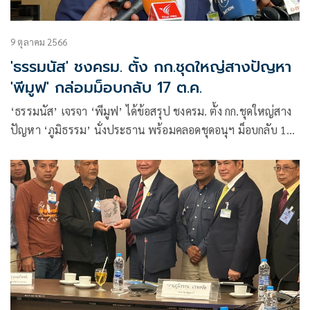
9 ตุลาคม 2566
'ธรรมนัส' ชงครม. ตั้ง กก.ชุดใหญ่สางปัญหา
'พีมูฟ' กล่อมม็อบกลับ 17 ต.ค.
‘ธรรมนัส’ เจรจา ‘พีมูฟ’ ได้ข้อสรุป ชงครม. ตั้ง กก.ชุดใหญ่สาง
ปัญหา ‘ภูมิธรรม’ นั่งประธาน พร้อมคลอดชุดอนุฯ ม็อบกลับ 17
ต.ค.