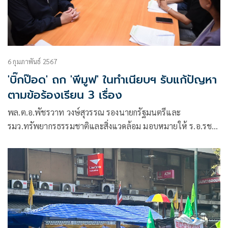
6 กุมภาพันธ์ 2567
'บิ๊กป๊อด' ถก 'พีมูฟ' ในทำเนียบฯ รับแก้ปัญหา
ตามข้อร้องเรียน 3 เรื่อง
พล.ต.อ.พัชรวาท วงษ์สุวรรณ รองนายกรัฐมนตรีและ
รมว.ทรัพยากรธรรมชาติและสิ่งแวดล้อม มอบหมายให้ ร.อ.รชฏ
พิสิษฐบรรณกร ผู้ช่วยรัฐมนตรีประจำกระทรวง
ทรัพยากรธรรมชาติและสิ่งแวดล้อม