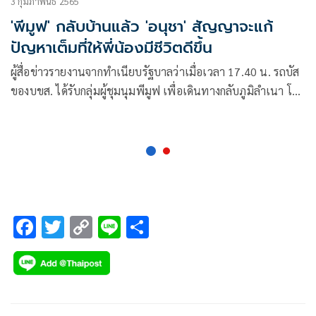
3 กุมภาพันธ์ 2565
'พีมูฟ' กลับบ้านแล้ว 'อนุชา' สัญญาจะแก้
ปัญหาเต็มที่ให้พี่น้องมีชีวิตดีขึ้น
ผู้สื่อข่าวรายงานจากทำเนียบรัฐบาลว่าเมื่อเวลา 17.40 น. รถบัส
ของบขส. ได้รับกลุ่มผู้ชุมนุมพีมูฟ เพื่อเดินทางกลับภูมิลำเนา โดย
เจ้าหน้าที่จากสำนักความสะอาด กรุงเทพมหานคร ได้เข้า
ทำความสะอาดบริเวณพื้นที่ชุมนุม
F
T
C
Li
S
ac
wi
o
n
h
e
tt
p
e
ar
b
er
y
e