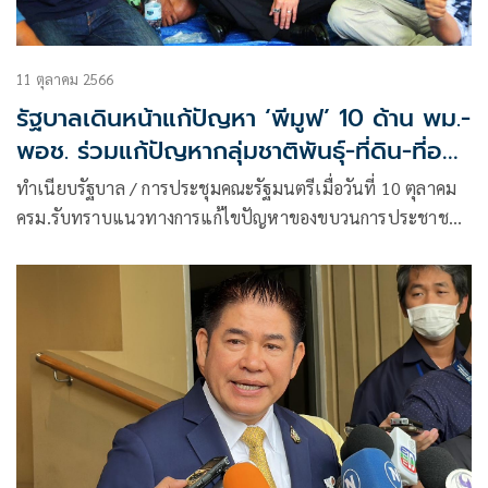
11 ตุลาคม 2566
รัฐบาลเดินหน้าแก้ปัญหา ‘พีมูฟ’ 10 ด้าน พม.-
พอช. ร่วมแก้ปัญหากลุ่มชาติพันธุ์-ที่ดิน-ที่อยู่
อาศัย
ทำเนียบรัฐบาล / การประชุมคณะรัฐมนตรีเมื่อวันที่ 10 ตุลาคม
ครม.รับทราบแนวทางการแก้ไขปัญหาของขบวนการประชาชน
เพื่อสังคมที่เป็นธรรมหรือ ‘พีมูฟ’