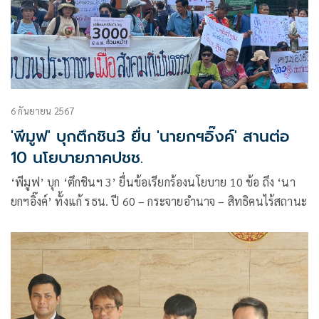
6 กันยายน 2567
'พีมูฟ' บุกตึกชิน3 ยื่น 'นายกฯอิ๊งค์' สานต่อ
10 นโยบายภาคปชช.
‘พีมูฟ’ บุก ‘ตึกชินฯ 3’ ยื่นข้อเรียกร้องนโยบาย 10 ข้อ ถึง ‘นา
ยกฯอิ๊งค์’ ทั้งแก้ รธน. ปี 60 – กระจายอำนาจ – สิทธิคนไร้สถานะ