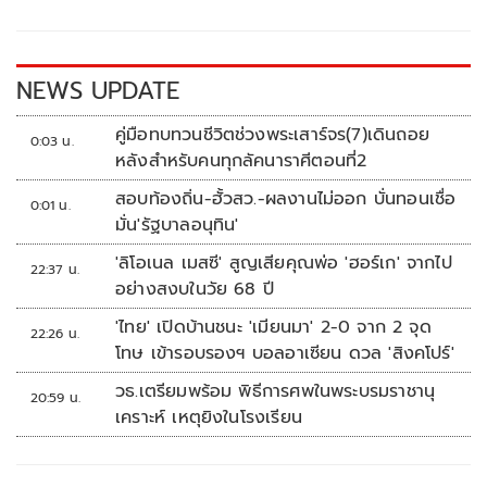
o
Li
o
n
k
k
NEWS UPDATE
คู่มือทบทวนชีวิตช่วงพระเสาร์จร(7)เดินถอย
0:03 น.
หลังสำหรับคนทุกลัคนาราศีตอนที่2
สอบท้องถิ่น-ฮั้วสว.-ผลงานไม่ออก บั่นทอนเชื่อ
0:01 น.
มั่น'รัฐบาลอนุทิน'
'ลิโอเนล เมสซี' สูญเสียคุณพ่อ 'ฮอร์เก' จากไป
22:37 น.
อย่างสงบในวัย 68 ปี
'ไทย' เปิดบ้านชนะ 'เมียนมา' 2-0 จาก 2 จุด
22:26 น.
โทษ เข้ารอบรองฯ บอลอาเซียน ดวล 'สิงคโปร์'
วธ.เตรียมพร้อม พิธีการศพในพระบรมราชานุ
20:59 น.
เคราะห์ เหตุยิงในโรงเรียน