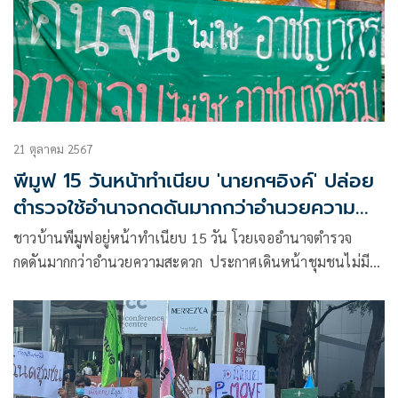
21 ตุลาคม 2567
พีมูฟ 15 วันหน้าทำเนียบ 'นายกฯอิงค์' ปล่อย
ตำรวจใช้อำนาจกดดันมากกว่าอำนวยความ
สะดวก
ชาวบ้านพีมูฟอยู่หน้าทำเนียบ 15 วัน โวยเจออำนาจตำรวจ
กดดันมากกว่าอำนวยความสะดวก ประกาศเดินหน้าชุมชนไม่มี
กำหนด