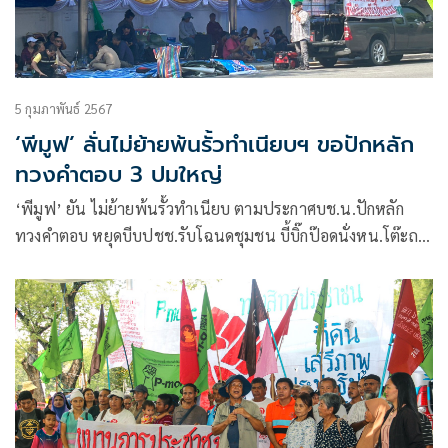
5 กุมภาพันธ์ 2567
‘พีมูฟ’ ลั่นไม่ย้ายพ้นรั้วทำเนียบฯ ขอปักหลัก
ทวงคำตอบ 3 ปมใหญ่
‘พีมูฟ’ ยัน ไม่ย้ายพ้นรั้วทำเนียบ ตามประกาศบช.น.ปักหลัก
ทวงคำตอบ หยุดบีบปชช.รับโฉนดชุมชน บี้บิ๊กป๊อดนั่งหน.โต๊ะถก
ปัญหา