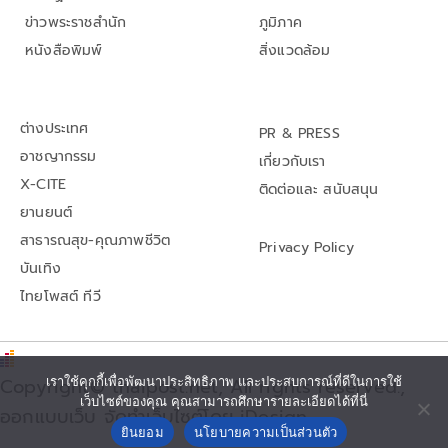
ข่าวพระราชสำนัก
ภูมิภาค
หนังสือพิมพ์
สิ่งแวดล้อม
ต่างประเทศ
PR & PRESS
อาชญากรรม
เกี่ยวกับเรา
X-CITE
ติดต่อและ สนับสนุน
ยานยนต์
สาธารณสุข-คุณภาพชีวิต
Privacy Policy
บันเทิง
ไทยโพสต์ ทีวี
Copyright© thaipost.net, All rights reserved.,
เราใช้คุกกี้เพื่อพัฒนาประสิทธิภาพ และประสบการณ์ที่ดีในการใช้
เว็บไซต์ของคุณ คุณสามารถศึกษารายละเอียดได้ที่นี่
ออกแบบเว็บ จัดทำเว็บไซต์โดย iDesign
ยินยอม
นโยบายความเป็นส่วนตัว