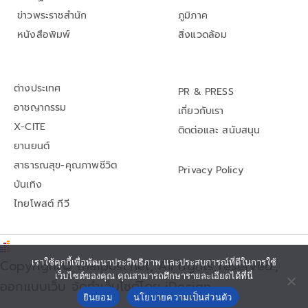
ข่าวพระราชสำนัก
ภูมิภาค
หนังสือพิมพ์
สิ่งแวดล้อม
ต่างประเทศ
PR & PRESS
อาชญากรรม
เกี่ยวกับเรา
X-CITE
ติดต่อและ สนับสนุน
ยานยนต์
สาธารณสุข-คุณภาพชีวิต
Privacy Policy
บันเทิง
ไทยโพสต์ ทีวี
Copyright© thaipost.net, All rights reserved.,
เราใช้คุกกี้เพื่อพัฒนาประสิทธิภาพ และประสบการณ์ที่ดีในการใช้
เว็บไซต์ของคุณ คุณสามารถศึกษารายละเอียดได้ที่นี่
ออกแบบเว็บ จัดทำเว็บไซต์โดย iDesign
ยินยอม
นโยบายความเป็นส่วนตัว