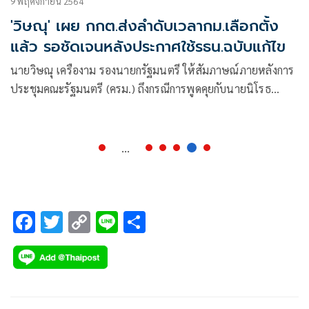
9 พฤศจิกายน 2564
'วิษณุ' เผย กกต.ส่งลำดับเวลากม.เลือกตั้ง
แล้ว รอชัดเจนหลังประกาศใช้รธน.ฉบับแก้ไข
นายวิษณุ เครืองาม รองนายกรัฐมนตรี ให้สัมภาษณ์ภายหลังการ
ประชุมคณะรัฐมนตรี (ครม.) ถึงกรณีการพูดคุยกับนายนิโรธ
สุนทรเลขา ส.ส.นครสวรรค์ และรองเลขาธิการพรรคพลังประชา
รัฐ (พปชร.)
...
F
T
C
Li
S
ac
wi
o
n
h
e
tt
p
e
ar
b
er
y
e