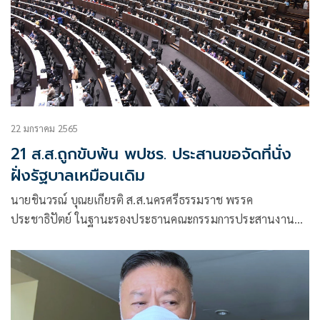
22 มกราคม 2565
21 ส.ส.ถูกขับพ้น พปชร. ประสานขอจัดที่นั่ง
ฝั่งรัฐบาลเหมือนเดิม
นายชินวรณ์ บุณยเกียรติ ส.ส.นครศรีธรรมราช พรรค
ประชาธิปัตย์ ในฐานะรองประธานคณะกรรมการประสานงาน
พรรคร่วมรัฐบาล(วิปรัฐบาล) กล่าวถึงการประชุมสภาฯในสัปดาห์
หน้าที่อาจเกิดเหตุสภาฯล่มได้