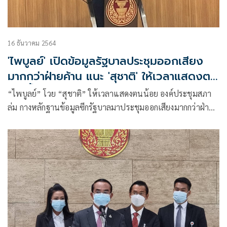
16 ธันวาคม 2564
'ไพบูลย์' เปิดข้อมูลรัฐบาลประชุมออกเสียง
มากกว่าฝ่ายค้าน แนะ 'สุชาติ' ให้เวลาแสดงตน
มากขึ้น
“ไพบูลย์” โวย “สุชาติ” ให้เวลาแสดงตนน้อย องค์ประชุมสภา
ล่ม กางหลักฐานข้อมูลซีกรัฐบาลมาประชุมออกเสียงมากกว่าฝ่าย
ค้าน