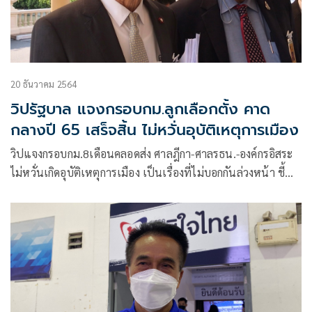
20 ธันวาคม 2564
วิปรัฐบาล แจงกรอบกม.ลูกเลือกตั้ง คาด
กลางปี 65 เสร็จสิ้น ไม่หวั่นอุบัติเหตุการเมือง
วิปแจงกรอบกม.8เดือนคลอดส่ง ศาลฎีกา-ศาลรธน.-องค์กรอิสระ
ไม่หวั่นเกิดอุบัติเหตุการเมือง เป็นเรื่องที่ไม่บอกกันล่วงหน้า ชี้
ส่วนต่าง ส.ส.รัฐบาล-ค้าน 29 เสียงทำพรรคร่วมขยับ “ป่วย-ลา”
ยาก จวกสภาล่มเพราะฝ่ายค้านเล่นเกม