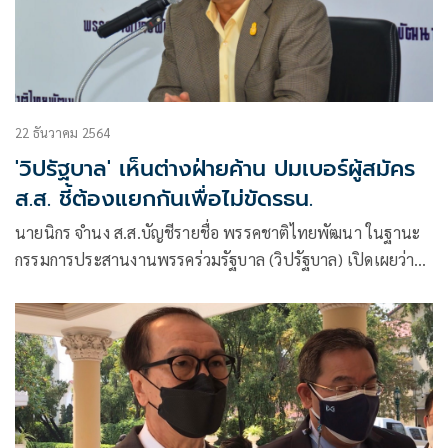
22 ธันวาคม 2564
'วิปรัฐบาล' เห็นต่างฝ่ายค้าน ปมเบอร์ผู้สมัคร
ส.ส. ชี้ต้องแยกกันเพื่อไม่ขัดรธน.
นายนิกร จำนง ส.ส.บัญชีรายชื่อ พรรคชาติไทยพัฒนา ในฐานะ
กรรมการประสานงานพรรคร่วมรัฐบาล (วิปรัฐบาล) เปิดเผยว่า
พรรคร่วมรัฐบาลเตรียมยื่นร่างพระราชบัญญัติประกอบ
รัฐธรรมนูญ (พ.ร.ป.)