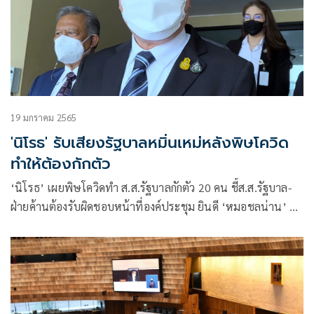
19 มกราคม 2565
'นิโรธ' รับเสียงรัฐบาลหมิ่นเหม่หลังพิษโควิด
ทำให้ต้องกักตัว
‘นิโรธ’ เผยพิษโควิดทำ ส.ส.รัฐบาลกักตัว 20 คน ชี้ส.ส.รัฐบาล-
ฝ่ายค้านต้องรับผิดชอบหน้าที่องค์ประชุม ยินดี ‘หมอชลน่าน’ รับ
ตำแหน่งผู้นำฝ่ายค้าน