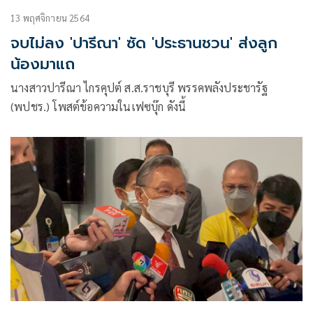
13 พฤศจิกายน 2564
จบไม่ลง 'ปารีณา' ซัด 'ประธานชวน' ส่งลูก
น้องมาแถ
นางสาวปารีณา ไกรคุปต์ ส.ส.ราชบุรี ​พรรค​พลัง​ประชา​รัฐ​
(พปชร.) โพสต์ข้อความในเฟซบุ๊ก ดังนี้