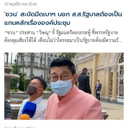
10 พฤศจิกายน 2564
'ชวน' สะบัดมีดเบาๆ บอก ส.ส.รัฐบาลต้องเป็น
แกนหลักเรื่ององค์ประชุม
“ชวน” ประสาน “วิษณุ” จี้ รัฐมนตรีตอบกระทู้ ชี้พรรครัฐบาล
ต้องคุมเสียงให้ได้ เตือนไม่ว่าใครจะมาเป็นรัฐบาลต้องมีความรับ
ผิดชอบ อย่าโยนวิปเหตุเป็นเพียงคนคุมเสียง