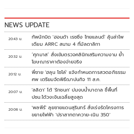
o
Li
o
n
k
k
NEWS UPDATE
ทัพนักบิด 'ฮอนด้า เรซซิ่ง ไทยแลนด์' ลุ้นล่าโพ
20:43 น.
เดียม ARRC สนาม 4 ที่มัลดาลิกา
‘ศุภมาส’ สั่งเข้มตรวจคลินิกเสริมความงาม ย้ำ
20:32 น.
โฆษณาราคาต้องจ่ายจริง
พี่ชาย 'ฮลุน โซโล่' แจ้งกำหนดการสวดอภิธรรม
20:12 น.
ศพ เตรียมจัดพิธีฌาปนกิจ 11 ส.ค.
'ลลิดา' โต้ 'รักชนก' ปมงบน้ำบาดาล ชี้พื้นที่
20:07 น.
ปชน.ได้วงเงินเฉลี่ยสูงสุด
'พลพีร์' ลุยชายแดนสุรินทร์ สั่งเร่งรัดโครงการ
20:06 น.
ขยายไฟฟ้า 'ปราสาทตาควาย-เนิน 350'