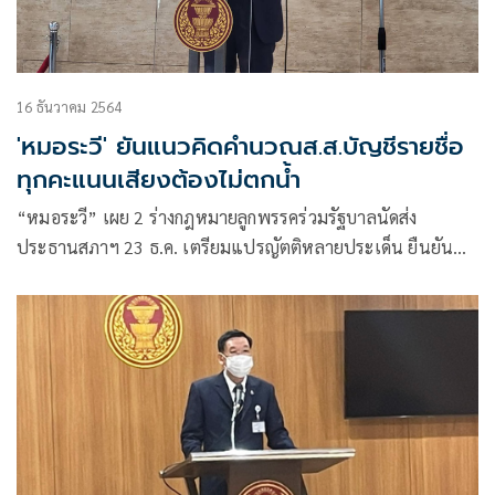
16 ธันวาคม 2564
'หมอระวี' ยันแนวคิดคำนวณส.ส.บัญชีรายชื่อ
ทุกคะแนนเสียงต้องไม่ตกน้ำ
“หมอระวี” เผย 2 ร่างกฎหมายลูกพรรคร่วมรัฐบาลนัดส่ง
ประธานสภาฯ 23 ธ.ค. เตรียมแปรญัตติหลายประเด็น ยืนยัน
แนวคิดคำนวนส.ส.บัญชีรายชื่อ ย้ำทุกคะแนนเสียงต้องไม่ตกน้ำ