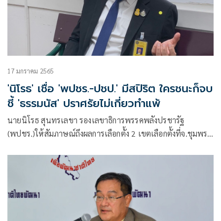
17 มกราคม 2565
'นิโรธ' เชื่อ 'พปชร.-ปชป.' มีสปิริต ใครชนะก็จบ
ชี้ 'ธรรมนัส' ปราศรัยไม่เกี่ยวทำแพ้
นายนิโรธ สุนทรเลขา รองเลขาธิการพรรคพลังปรชารัฐ
(พปชร.)ให้สัมภาษณ์ถึงผลการเลือกตั้ง 2 เขตเลือกตั้งที่จ.ชุมพร
และจ.สงขลา ที่พรรคพปชร. แพ้พรรคประชาธิปัตย์(ปชป.)