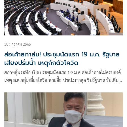
18 มกราคม 2565
ส่อเค้าสภาล่ม! ประชุมนัดแรก 19 ม.ค. รัฐบาล
เสียงปริ่มน้ำ เหตุกักตัวโควิด
สภาฯลุ้นระทึก เปิดประชุมนัดแรก 19 ม.ค.ส่อเค้าอาจไม่ครบองค์
เหตุ ส.ส.กลุ่มเสี่ยงโควิด หายอื้อ ปชป.มากสุด วิปรัฐบาล รับเสียง
ร่อแร่ ไล่เช็กชื่อ เกณฑ์รัฐมนตรีเข้าร่วมประชุม แถมอ้อน ฝ่าย
ค้าน อยู่ร่วมเป็นองค์ประชุม หวั่น กฎหมายสำคัญ ถูกเลื่อนอีก
เลขาชวน เสียงแข็ง ย้ำเดินหน้าประชุมต่อ