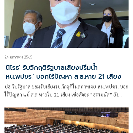
24 มกราคม 2565
'นิโรธ' รับวิกฤติรัฐบาลเสียงปริ่มน้ำ
'หน.พปชร.' บอกไร้ปัญหา ส.ส.หาย 21 เสียง
ปธ.วิปรัฐบาล ยอมรับเสียงรบ.วิกฤติในสภาฯเผย หน.พปชร. บอก
ไร้ปัญหา แม้ ส.ส.หายไป 21 เสียง เชื่อสัจจะ “ธรรมนัส” ยัง
สนับสนุนรัฐบาล ลั่นเสียงส.ส.พรรคร่วมหัวใจสำคัญปช.สภาฯ