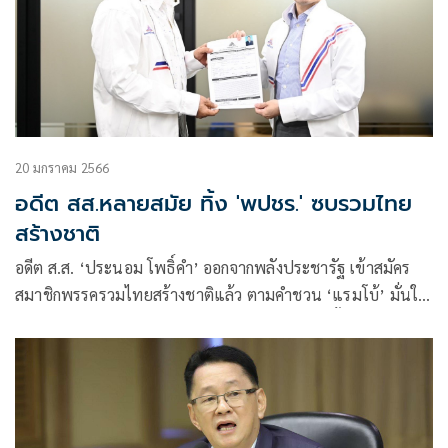
20 มกราคม 2566
อดีต สส.หลายสมัย ทิ้ง 'พปชร.' ซบรวมไทย
สร้างชาติ
อดีต ส.ส. ‘ประนอม โพธิ์คำ’ ออกจากพลังประชารัฐ เข้าสมัคร
สมาชิกพรรครวมไทยสร้างชาติแล้ว ตามคำชวน ‘แรมโบ้’ มั่นใจ
ได้ผู้มีความรู้ ความสามารถ นำพาพรรคชนะเลือกตั้ง โคราช