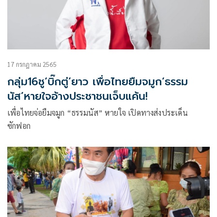
17 กรกฎาคม 2565
กลุ่ม16ชู‘บิ๊กตู่’ยาว เพื่อไทยยืมจมูก‘ธรรม
นัส’หายใจอ้างประชาชนเจ็บแค้น!
เพื่อไทยจ่อยืมจมูก “ธรรมนัส” หายใจ เปิดทางส่งประเด็น
ซักฟอก