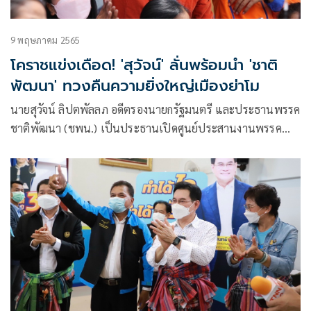
9 พฤษภาคม 2565
โคราชแข่งเดือด! 'สุวัจน์' ลั่นพร้อมนำ 'ชาติ
พัฒนา' ทวงคืนความยิ่งใหญ่เมืองย่าโม
นายสุวัจน์ ลิปตพัลลภ อดีตรองนายกรัฐมนตรี และประธานพรรค
ชาติพัฒนา (ชพน.) เป็นประธานเปิดศูนย์ประสานงานพรรค
ชาติพัฒนา สาขาด่านขุนทด อ.ด่านขุนทด จ.นครราชสีมา พร้อม
ด้วย นพ.วรรณรัตน์ ชาญนุกูล ผอ.ศูนย์ตนโคราชรักจริงไม่ทิ้งกัน
นายเทวัญ ลิปตพัลลภ