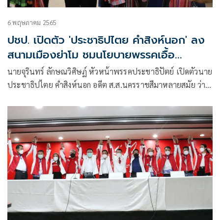
6 พฤษภาคม 2565
ปชป. เปิดตัว 'ประชาธิปไตย คำสิงห์นอก' ลง
สนามเมืองย่าโม ชมนโยบายพรรคเอื้อ
เกษตรกร
นายจุรินทร์ ลักษณวิศิษฏ์ หัวหน้าพรรคประชาธิปัตย์ เปิดตัวนาย
ประชาธิปไตย คำสิงห์นอก อดีต ส.ส.นครราชสีมาหลายสมัย ว่า
นายประชาธิปไตยได้มาร่วมงานกับพรรคประชาธิปัตย์ระยะหนึ่ง
แล้ว ในตำแหน่งคณะที่ปรึกษารัฐมนตรีว่าการกระทรวงเกษตร
และสหกรณ์