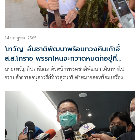
14 กรกฎาคม 2565
'เทวัญ' ลั่นชาติพัฒนาพร้อมทวงคืนเก้าอี้
ส.ส.โคราช พรรคไหนจะกวาดหมดก็อยู่ที่
ประชาชน
นายเทวัญ ลิปตพัลลภ หัวหน้าพรรคชาติพัฒนา เดินทางไป
กราบสักการะอนุสาวรีย์ท้าวสุรนารี ตำหมากสดพร้อมเครื่อง
ยาเส้น ใบพูล ถวายย่าโม เพื่อความเป็นสิริมงคลและตามความ
เชื่อจะได้สมหวังตามความปรารถนา