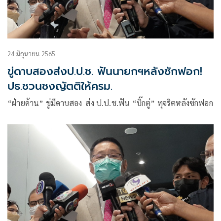
24 มิถุนายน 2565
ขู่ดาบสองส่งป.ป.ช. ฟันนายกฯหลังซักฟอก!
ปธ.ชวนชงญัตติให้ครม.
“ฝ่ายค้าน” ขู่มีดาบสอง ส่ง ป.ป.ช.ฟัน “บิ๊กตู่” ทุจริตหลังซักฟอก