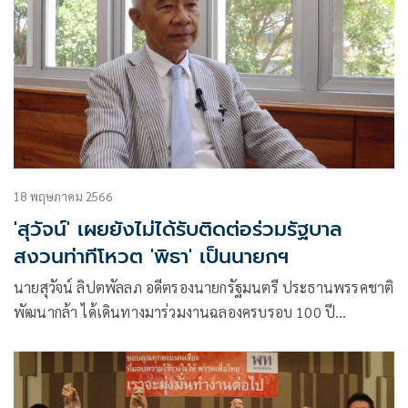
18 พฤษภาคม 2566
'สุวัจน์' เผยยังไม่ได้รับติดต่อร่วมรัฐบาล
สงวนท่าทีโหวต 'พิธา' เป็นนายกฯ
นายสุวัจน์ ลิปตพัลลภ อดีตรองนายกรัฐมนตรี ประธานพรรคชาติ
พัฒนากล้า ได้เดินทางมาร่วมงานฉลองครบรอบ 100 ปี
มหาวิทยาลัยราชภัฏนครราชสีมา โดยมีนายแพทย์วรรณรัตน์
ชาญนุกูล ว่าที่ ส.ส.บัญชีรายชื่อ พรรคชาติพัฒนากล้า ร่วมพิธี
ด้วย