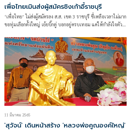
เพื่อไทยเมินส่งผู้สมัครชิงเก้าอี้ราชบุรี
‘เพื่อไทย’ ไม่ส่งผู้สมัครลง ส.ส. เขต 3 ราชบุรี ชี้เหลือเวลาไม่มาก
ขอทุ่มเลือกตั้งใหญ่ เย้ยบิ๊กตู่ บอกอยู่ครบเทอม แค่ให้กำลังใจตัว
เอง
11 มีนาคม 2565
'สุวัจน์' เดินหน้าสร้าง 'หลวงพ่อคูณองค์ใหญ่'