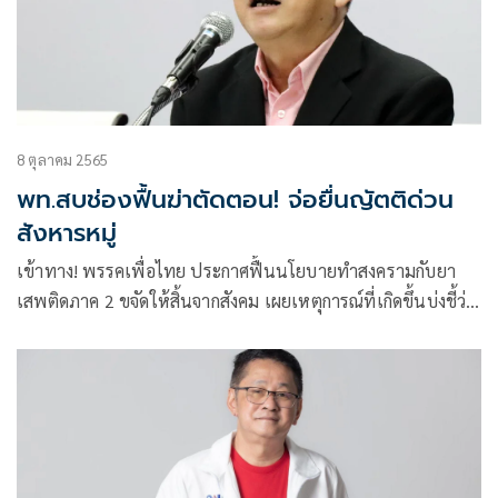
8 ตุลาคม 2565
พท.สบช่องฟื้นฆ่าตัดตอน! จ่อยื่นญัตติด่วน
สังหารหมู่
เข้าทาง! พรรคเพื่อไทย ประกาศฟื้นนโยบายทำสงครามกับยา
เสพติดภาค 2 ขจัดให้สิ้นจากสังคม เผยเหตุการณ์ที่เกิดขึ้นบ่งชี้ว่า
สังคมไทยเป็นสังคมที่มีภาวะกดทับ