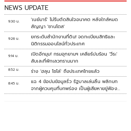
k
k
NEWS UPDATE
'เนย์มาร์' ไม่รีบตัดสินใจอนาคต หลังใกล้หมด
9:30 น.
สัญญา 'ซานโตส'
ยกระดับสำนักงานที่ดิน! จดทะเบียนสิทธิและ
9:26 น.
นิติกรรมออนไลน์ทั่วประเทศ
เปิดอีกมุม! กรมอุทยานฯ เคลียร์ปมร้อน 'วีระ'
9:14 น.
สับเละที่พักเลวทรามมาก
8:52 น.
ร่าง 'ฮลุน โซโล่' ถึงประเทศไทยแล้ว
แฉ 4 ข้อปมข้อมูลรั่ว รัฐบาลเล่นลิ้น พลิกบท
8:45 น.
จากผู้ควบคุมที่บกพร่อง เป็นผู้เสียหายขู่ฟ้อง
คนเอาความจริงมาพูด