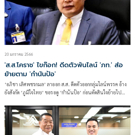
20 มกราคม 2566
'ส.ส.โคราช' ไขก๊อก! ดีดตัวพ้นไลน์ 'ภท.' ส่อ
ย้ายตาม 'กำนันป้อ'
‘อภิชา เลิศพชรกมล’ ลาออก ส.ส. ดีดตัวออกกลุ่มไลน์พรรค อ้าง
ยังสังกัด ‘ภูมิใจไทย’ ขอรอดู ‘กำนันป้อ’ ก่อนตัดสินใจย้ายไป
พรรคไหน