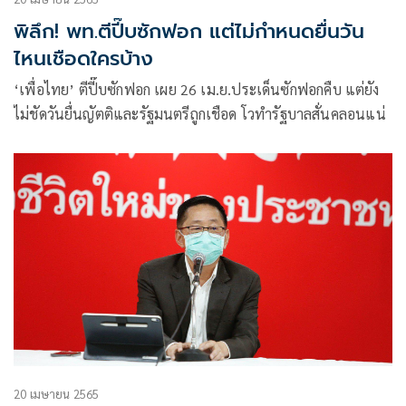
พิลึก! พท.ตีปี๊บซักฟอก แต่ไม่กำหนดยื่นวัน
ไหนเชือดใครบ้าง
‘เพื่อไทย’ ตีปี๊บซักฟอก เผย 26 เม.ย.ประเด็นซักฟอกคืบ แต่ยัง
ไม่ชัดวันยื่นญัตติและรัฐมนตรีถูกเชือด โวทำรัฐบาลสั่นคลอนแน่
20 เมษายน 2565