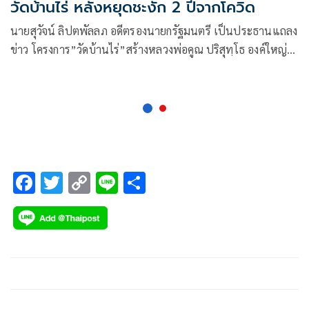
วัดบ้านไร่ หลังหยุดชะงัก 2 ปีจากโควิด
นายสุวัจน์ ลิปตพัลลภ อดีตรองนายกรัฐมนตรี เป็นประธานแถลง
ข่าว โครงการ”วัดบ้านไร่”สร้างหลวงพ่อคูณ ปริสุทฺโธ องค์ใหญ่
ขนาดหน้าตัก กว้าง 19 เมตร สูง 27 เมตร พร้อมด้วย นายเทวัญ
ลิปตพัลลภ อดีตรมต.ประจำสำนักนายกรัฐมนตรี หัวหน้าพรรค
ชาติพัฒนา นายวัชรพล โตมรศักดิ์ ส.ส.นครราชสีมา
F
T
C
Li
S
ac
wi
o
n
h
e
tt
p
e
ar
b
er
y
e
o
Li
o
n