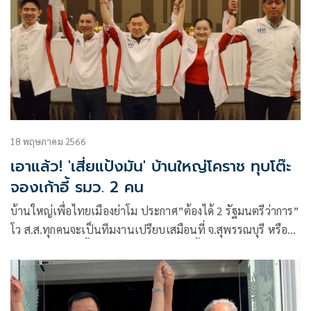
18 พฤษภาคม 2566
เอาแล้ว! 'เสี่ยแป้งมัน' บ้านใหญ่โคราช ทุบโต๊ะ
จองเก้าอี้ รมว. 2 คน
บ้านใหญ่เพื่อไทยเมืองย่าโม ประกาศ”ต้องได้ 2 รัฐมนตรีว่าการ”
โว ส.ส.ทุกคนจะเป็นทีมงานเปรียบเสมือนที่ จ.สุพรรณบุรี หรือ
จ.บุรีรัมย์ แต่วันนี้ทำได้มากกว่า 2 จังหวัดนี้ เกทับได้ ส.ส.เขต 12
คน-บัญชีรายชื่อ 2 คน รวมเป็น 14 คน และก็ยังมีที่อื่นผสมมาอีก
รวมแล้วเกือบ 20 คน