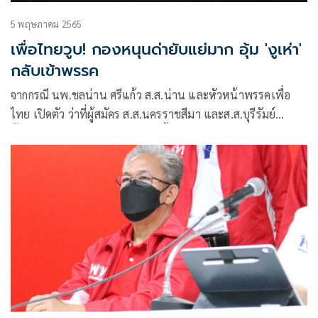
5 พฤษภาคม 2565
เพื่อไทยวูบ! กองหนุนด่ายับแย่มาก อุ้ม 'งูเห่า'
กลับเข้าพรรค
จากกรณี นพ.ชลน่าน ศรีแก้ว ส.ส.น่าน และหัวหน้าพรรคเพื่อ
ไทย เปิดตัว ว่าที่ผู้สมัคร ส.ส.นครราชสีมา และส.ส.บุรีรัมย์
ทั้งหมด 9 คน โดยหนึ่งในจำนวนนี้มีชื่อของ นายนายบุญจง วงศ์
ไตรรัตน์ รวมอยู่ด้วยนั้น