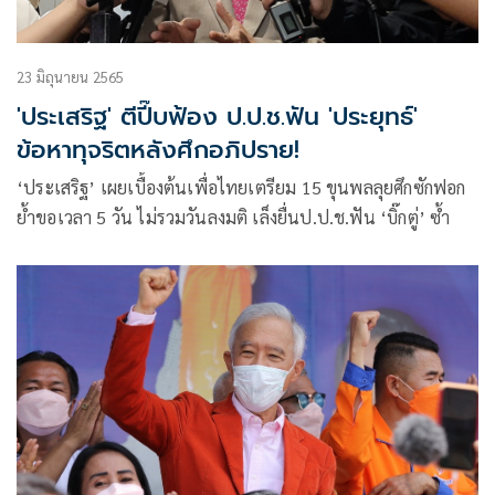
23 มิถุนายน 2565
'ประเสริฐ' ตีปี๊บฟ้อง ป.ป.ช.ฟัน 'ประยุทธ์'
ข้อหาทุจริตหลังศึกอภิปราย!
‘ประเสริฐ’ เผยเบื้องต้นเพื่อไทยเตรียม 15 ขุนพลลุยศึกซักฟอก
ย้ำขอเวลา 5 วัน ไม่รวมวันลงมติ เล็งยื่นป.ป.ช.ฟัน ‘บิ๊กตู่’ ซ้ำ