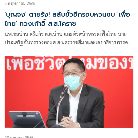
5 พฤษภาคม 2565
'บุญจง' ตายรัง! สลับขั้วอีกรอบหวนซบ 'เพื่อ
ไทย' ทวงเก้าอี้ ส.ส.โคราช
นพ.ชลน่าน ศรีแก้ว ส.ส.น่าน และหัวหน้าพรรคเพืีอไทย นาย
ประเสริฐ จันทรรวงทอง ส.ส.นครราชสีมาและเลขาธิการพรรค
เพื่อไทย และน.ส.ธีรรัตน์ สำเร็จวาณิชย์ ส.ส.กทม. และโฆษก
พรรค ร่วมแถลงข่าว เปิดตัวว่าที่ผู้สมัคร ส.ส.นครราชสีมา
และส.ส.บุรีรัมย์ ทั้งหมด 9 คน แบ่งเป็น ส.ส.นครราชสีมา 4 คน
20 เมษายน 2565