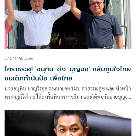
27 มกราคม 2566
โคราชระอุ! 'อนุทิน' ดึง 'บุญจง' กลับภูมิใจไทย
ชนเด็กกำนันป้อ เพื่อไทย
นายอนุทิน ชาญวีรกูล รองนายกฯ รมว. สาธารณสุข และ หัวหน้า
พรรคภูมิใจไทย ได้ลงพื้นที่นครราชสีมา และได้พบกับนายบุญจง
วงศ์ไตรรัตน์ อดีตรมช.มหาดไทย โดยมีรายงานว่านายบุญจง จะ
สมัครเป็นสมาชิกพรรคภูมิใจไทยอีกครั้งและลงสมัคร สส.