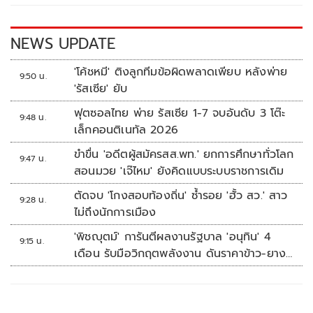
o
n
k
k
NEWS UPDATE
'โค้ชหมี' ติงลูกทีมข้อผิดพลาดเพียบ หลังพ่าย
9:50 น.
'รัสเซีย' ยับ
ฟุตซอลไทย พ่าย รัสเซีย 1-7 จบอันดับ 3 โต๊ะ
9:48 น.
เล็กคอนติเนทัล 2026
ขำขื่น 'อดีตผู้สมัครสส.พท.' ยกการศึกษาทั่วโลก
9:47 น.
สอนมวย 'เจ๊ไหม' ยังคิดแบบระบบราชการเดิม
ตัดจบ 'โกงสอบท้องถิ่น' ซ้ำรอย 'ฮั้ว สว.' สาว
9:28 น.
ไม่ถึงนักการเมือง
'พิชญุตม์' การันตีผลงานรัฐบาล 'อนุทิน' 4
9:15 น.
เดือน รับมือวิกฤตพลังงาน ดันราคาข้าว-ยาง-
ปาล์ม พุ่งต่อเนื่อง พร้อมอัดมาตรการช่วยลด
ต้นทุน-ขยายตลาดโลก