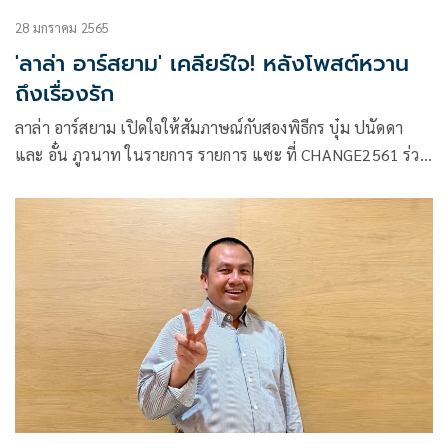
28 มกราคม 2565
'ลาล่า อาร์สยาม' เคลียร์ใจ! หลังโพสต์หวาน
ถึงเรื่องรัก
ลาล่า อาร์สยาม เปิดใจให้สัมภาษณ์กับสองพิธีกร บุ๋ม ปนัดดา
และ อั๋น ภูวนาท ในรายการ รายการ แซะ ที่ CHANGE2561 ร่วม
กับทาง อมรินทร์ ทีวี เอชดี 34 หลังโพสต์คำคมหวานเรื่องความ
รักลงอินสตาแกรม เผยเห็นความรักของคนอื่นเลยกระชุ่มกระชวย
หัวใจ รับยังโสดแต่มีคุยหนุ่มในวงการบ้าง ถ้าเจอคนที่ใช่พร้อมมี
ทายาททันที แต่ถ้าไม่เจอก็ใช้ชีวิตโสดอย่างมีความสุขได้