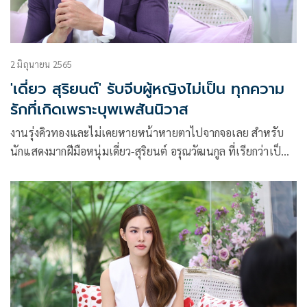
2 มิถุนายน 2565
'เดี่ยว สุริยนต์' รับจีบผู้หญิงไม่เป็น ทุกความ
รักที่เกิดเพราะบุพเพสันนิวาส
งานรุ่งคิวทองและไม่เคยหายหน้าหายตาไปจากจอเลย สำหรับ
นักแสดงมากฝีมือหนุ่มเดี่ยว-สุริยนต์ อรุณวัฒนกูล ที่เรียกว่าเป็น
อีกหนึ่งคนคุณภาพของวงการบันเทิงบ้านเราเลยทีเดียว เพราะไม่
ว่าจะรับบทบาทไหนก็เล่นได้ดีตีได้แตกกระจุยทำเอาแฟนๆ พา
กันอินในทุกเรื่อง แถมยังเป็นอีกหนึ่งหนุ่มที่เชื่อมากในเรื่อง
บุพเพสันนิวาสของความรัก