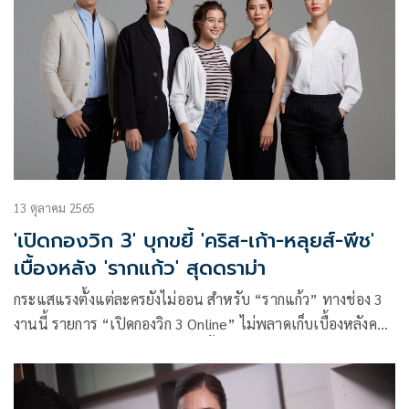
13 ตุลาคม 2565
'เปิดกองวิก 3' บุกขยี้ 'คริส-เก้า-หลุยส์-พีช'
เบื้องหลัง 'รากแก้ว' สุดดราม่า
กระแสแรงตั้งแต่ละครยังไม่ออน สำหรับ “รากแก้ว” ทางช่อง 3
งานนี้ รายการ “เปิดกองวิก 3 Online” ไม่พลาดเก็บเบื้องหลังค
วามเข้มข้นให้คุณได้ชมก่อนใคร ทั้ง ความหฤโหด ความยากของ
ซีนอารมณ์ ที่ได้ 2 ผู้จัด ฉอด-สายทิพย์ มนตรีกุล ณ อยุธยา และ
เอส-วรฤทธิ์ ไวยเจียรนัย จากค่าย CHANGE2561 จำกัด