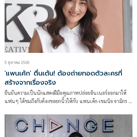
5 ตุลาคม 2565
'แพนเค้ก' ตื่นเต้น! ต้องถ่ายทอดตัวละครที่
สร้างจากเรื่องจริง
ยืนยันความเป็นนักแสดงฝีมือคุณภาพปล่อยอินเนอร์ออกมาให้
แฟนๆ ได้ชมถึงกับต้องขอยกนิ้วให้กับ แพนเค้ก-เขมนิจ จามิกร ที่
เล่นได้สมบทบาทในซีรีส์รักที่สร้างจากเรื่องจริง CLUB FRIDAY
THE SERIES 14 LOVE&BELIEF ตอน ทะเบียนสมรส ผลิตโดย
CHANGE2561