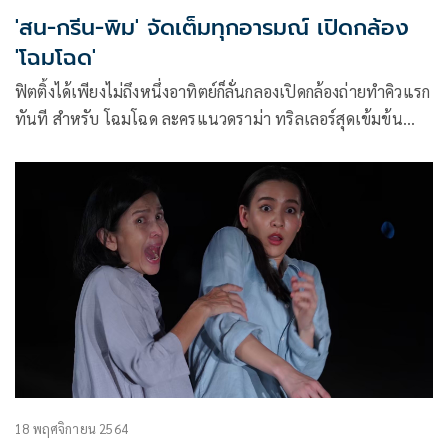
'สน-กรีน-พิม' จัดเต็มทุกอารมณ์ เปิดกล้อง
'โฉมโฉด'
ฟิตติ้งได้เพียงไม่ถึงหนึ่งอาทิตย์ก็ลั่นกลองเปิดกล้องถ่ายทำคิวแรก
ทันที สำหรับ โฉมโฉด ละครแนวดราม่า ทริลเลอร์สุดเข้มข้น
เรื่องแรกของ CHANGE2561 ซึ่งเป็นการรวมเอานักแสดงฝีมือ
ระดับคุณภาพเอาไว้มากที่สุดอีกหนึ่งในโปรเจกต์สุดปังระหว่าง
AIS PLAY ORIGINAL จับมือร่วมกับ CHANGE2561 ที่นำโดย
พระเอกมาดนิ่ง สน ยุกต์ ในลุคคุณหมอสุดคูลๆ แต่นัยต์ตาเต็ม
ด้วยความลับให้ค้นหา พร้อม 2 นางเอกเนื้อหอม กรีน อัษฎาพร ,
พิม พิมประภา และ กวาง The Face ที่พร้อมจัดเต็มทุกอารมณ์
18 พฤศจิกายน 2564