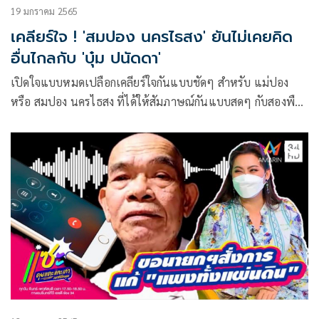
19 มกราคม 2565
เคลียร์ใจ ! 'สมปอง นครไธสง' ยันไม่เคยคิด
อื่นไกลกับ 'บุ๋ม ปนัดดา'
เปิดใจแบบหมดเปลือกเคลียร์ใจกันแบบชัดๆ สำหรับ แม่ปอง
หรือ สมปอง นครไธสง ที่ได้ให้สัมภาษณ์กันแบบสดๆ กับสองพืธี
กร บุ๋ม ปนัดดา , อั๋น ภูวนาท ในรายการ แซะ ที่ CHANGE2561
ร่วมกับทาง อมรินทร์ ทีวี เอชดี 34 หลังจาก ปล่อยเพลงแรกสม
ปองเด้อสมปอง ยอดวิวทะลุล้าน! แจงความสัมพันธ์ บุ๋ม ปนัดดา
แค่พี่สาวที่เคารพ ไม่เคยคิดเป็นอื่น พร้อมน้อมรับทุกคนติ กรณี
ความไม่เหมาะสมหลังสึก