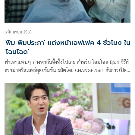
6 มิถุนายน 2565
'พิม พิมประภา' แต่งหน้าเอฟเฟค 4 ชั่วโมง ใน
'โฉมโฉด'
ทำเอาแฟนๆ ต่างพากันอึ้งทึ้งไปเลย สำหรับ โฉมโฉด Ep.4 ซีรีส์
ดราม่าทริลเลอร์สุดเข้มข้น ผลิตโดย CHANGE2561 กับการเปิด
ตัวของ นภา ไพ่อีกใบที่มาเปิดปมในเรื่องสร้างความซับซ้อนซ่อน
เงื่อนให้แฟนๆ ลุ้นกันไปอีก ซึ่งงานนี้นอกจากความละเอียดละออ
ของบทที่ทำคนดูจับทิศเดาทางกันไม่ถูกแล้ว