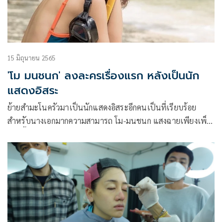
15 มิถุนายน 2565
'โม มนชนก' ลงละครเรื่องแรก หลังเป็นนัก
แสดงอิสระ
ย้ายสํามะโนครัวมาเป็นนักแสดงอิสระอีกคนเป็นที่เรียบร้อย
สำหรับนางเอกมากความสามารถ โม-มนชนก แสงฉายเพียงเพ็ญ
งานนี้ทาง CHANGE2561 ก็ไม่รอช้าเป็นเสือปืนไวคว้าตัวมาร่วม
งานเป็นที่แรกทันที ซึ่ง สาวโม ก็ตอบตกลงทันควันพร้อมกับเปิด
ใจมาว่า