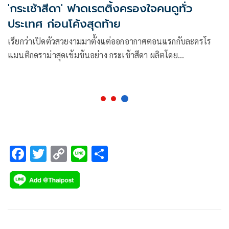
'กระเช้าสีดา' ฟาดเรตติ้งครองใจคนดูทั่ว
ประเทศ ก่อนโค้งสุดท้าย
เรียกว่าเปิดตัวสวยงามมาตั้งแต่ออกอากาศตอนแรกกับละครโร
แมนติกดราม่าสุดเข้มข้นอย่าง กระเช้าสีดา ผลิตโดย
CHANGE2561 ที่ได้รับกระแสตอบรับอย่างล้นหลามใน EP.15
เมื่อคืนวัน พุธ ที่ 17 พฤศจิกายน ที่ผ่านมา กับจุดไคลแมกซ์ที่
ทำให้ทุกคนน้ำตาซึมเมื่อ แม่นุ่ม (เจี๊ยบ กาญจนาพร) ยอมเสีย
ชีวิตของตัวเองเพื่อลูกสาวสุดที่รักอย่าง รำนำ (กรีน อัษฎาพร)
หนึ่งตัวละครที่หลายคนต่างสาปส่งบ้าง น่าสงสารบ้าง น่ารำคาญ
บ้าง
F
T
C
Li
S
ac
wi
o
n
h
e
tt
p
e
ar
b
er
y
e
o
Li