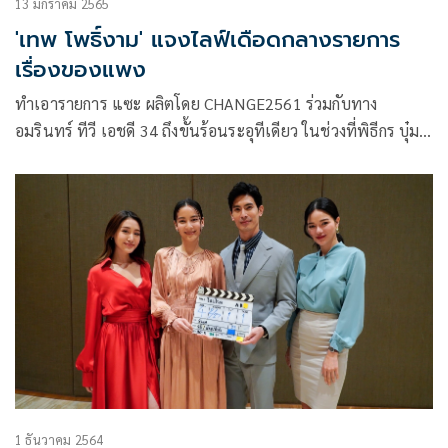
13 มกราคม 2565
'เทพ โพธิ์งาม' แจงไลฟ์เดือดกลางรายการ
เรื่องของแพง
ทำเอารายการ แซะ ผลิตโดย CHANGE2561 ร่วมกับทาง
อมรินทร์ ทีวี เอชดี 34 ถึงขั้นร้อนระอุทีเดียว ในช่วงที่พิธีกร บุ๋ม
ปนัดดา, อั๋น ภูวนาท และ ลุงรงค์ จาตุรงค์ พิธีกรรายการได้โฟน
อินต่อสายตรง “ป๋าเทพ โพธิ์งาม” ซึ่งได้แจงไลฟ์เดือดเรื่องของ
แพง อะไรก็ราคาสูงเรื่องนี้มันก็เป็นมานานแล้ว ส่วนตัวก็ได้รับ
ผลกระทบจากของที่แพงขึ้น ก่อนทิ้งทาย “หยอกบุ๋มชอบสมปอง
หรือเปล่า”
1 ธันวาคม 2564