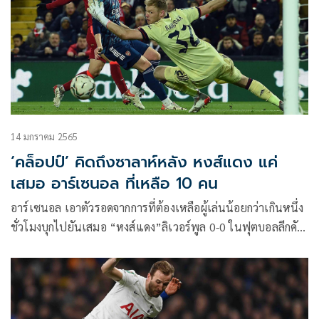
14 มกราคม 2565
‘คล็อปป์’ คิดถึงซาลาห์หลัง หงส์แดง แค่
เสมอ อาร์เซนอล ที่เหลือ 10 คน
อาร์เซนอล เอาตัวรอดจากการที่ต้องเหลือผู้เล่นน้อยกว่าเกินหนึ่ง
ชั่วโมงบุกไปยันเสมอ “หงส์แดง”​ลิเวอร์พูล 0-0 ในฟุตบอลลีกคัพ
รอบรองชนะเลิศเลกแรก