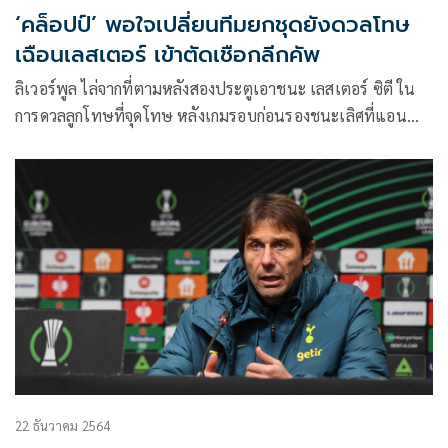
‘คล็อปป์’ พอใจเปลี่ยนทีมยกชุดยังดวลโทษ
เฉือนเลสเตอร์ เข้าตัดเชือกลีกคัพ
ลิเวอร์พูล ไล่จากที่ตามหลังสองประตูเอาชนะ เลสเตอร์ ซิตี ใน
การดวลลูกโทษที่จุดโทษ หลังเกมรอบก่อนรองชนะเลิศที่แอน
ฟิลด์จบลงด้วยผลเสมอ 3-3
22 ธันวาคม 2564