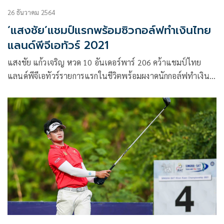
26 ธันวาคม 2564
‘แสงชัย’แชมป์แรกพร้อมซิวกอล์ฟทำเงินไทย
แลนด์พีจีเอทัวร์ 2021
แสงชัย แก้วเจริญ หวด 10 อันเดอร์พาร์ 206 คว้าแชมป์ไทย
แลนด์พีจีเอทัวร์รายการแรกในชีวิตพร้อมผงาดนักกอล์ฟทำเงิน
สูงสุดของซีซั่น