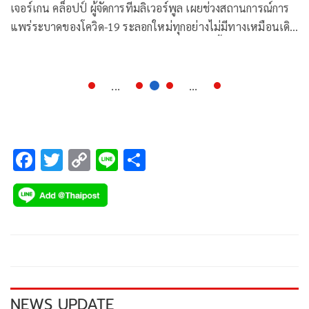
เจอร์เกน คล็อปป์ ผู้จัดการทีมลิเวอร์พูล เผยช่วงสถานการณ์การ
แพร่ระบาดของโควิด-19 ระลอกใหม่ทุกอย่างไม่มีทางเหมือนเดิม
และแต่ล่ะทีมต้องการโชคเพื่อจะผ่านช่วงเวลานี้ให้ได้
...
...
F
T
C
Li
S
ac
wi
o
n
h
e
tt
p
e
ar
b
er
y
e
o
Li
o
n
k
k
NEWS UPDATE