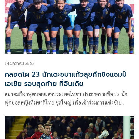
14 มกราคม 2565
คลอดโผ 23 นักเตะชบาแก้วลุยศึกชิงแชมป์
เอเชีย รอบสุดท้าย ที่อินเดีย
สมาคมกีฬาฟุตบอลแห่งประเทศไทยฯ ประกาศรายชื่อ 23 นัก
ฟุตบอลหญิงทีมชาติไทย ชุดใหญ่ เพื่อเข้าร่วมการแข่งขัน
ฟุตบอลหญิงชิงแชมป์เอเชีย 2022 รอบสุดท้าย