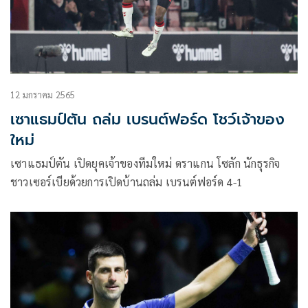
12 มกราคม 2565
เซาแธมป์ตัน ถล่ม เบรนต์ฟอร์ด โชว์เจ้าของ
ใหม่
เซาแธมป์ตัน เปิดยุคเจ้าของทีมใหม่ ดราแกน โซลัก นักธุรกิจ
ชาวเซอร์เบียด้วยการเปิดบ้านถล่ม เบรนต์ฟอร์ด 4-1