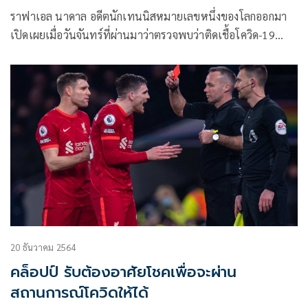
ราฟาเอล นาดาล อดีตนักเทนนิสหมายเลขหนึ่งของโลกออกมา
เปิดเผยเมื่อวันจันทร์ที่ผ่านมาว่าตรวจพบว่าติดเชื้อโควิด-19
ระหว่างเดินทางกลับไปสเปน
20 ธันวาคม 2564
คล็อปป์ รับต้องอาศัยโชคเพื่อจะผ่าน
สถานการณ์โควิดให้ได้