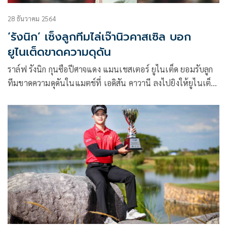
28 ธันวาคม 2564
‘รังนิก’ เซ็งลูกทีมไล่เจ๊านิวคาสเซิล บอก
ยูไนเต็ดขาดความดุดัน
ราล์ฟ รังนิก กุนซือปีศาจแดง แมนเชสเตอร์ ยูไนเต็ด ยอมรับลูก
ทีมขาดความดุดันในแมตช์ที่ เอดิสัน คาวานี ลงไปยิงให้ยูไนเต็ด
ไล่ตามตีเสมอ นิวคาสเซิล ยูไนเต็ด