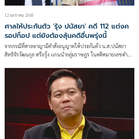
12 มกราคม 2565
ศาลให้ประกันตัว 'รุ้ง ปนัสยา' คดี 112 แต่งค
รอปท็อป แต่ยังต้องลุ้นคดีอื่นพรุ่งนี้
จากกรณีที่ศาลอาญามีคำสั่งอนุญาตให้ประกันตัว น.ส.ปนัสยา
สิทธิจิรวัฒนกุล หรือรุ้ง เเกนนำกลุ่มราษฎร ในคดีหมายเลขดำ
อ.287/2564 (คดีชุมนุมปักหมุดสนามหลวง เมื่อวันที่ 19-20 ก.ย.
2563) เพื่อออกไปสอบที่ธรรมศาสตร์