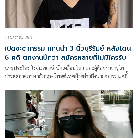
13 มกราคม 2565
เปิดชะตากรรม แกนนำ 3 นิ้วบุรีรัมย์ หลังโดน
6 คดี ตกงานปีกว่า สมัครหลายที่ไม่มีใครรับ
นายประวิตร โรจนพฤกษ์ นักเคลื่อนไหว และผู้สื่อข่าวอาวุโส
ข่าวสดภาคภาษาอังกฤษ โพสต์เฟซบุ๊กกล่าวถึงนายจตุพร แซ่อึ้ง
หรือ นิว แกนนำกลุ่มบุรีรัมย์ปลดแอกว่า โทษทางอ้อมของคน
โดนคดีการเมือง: