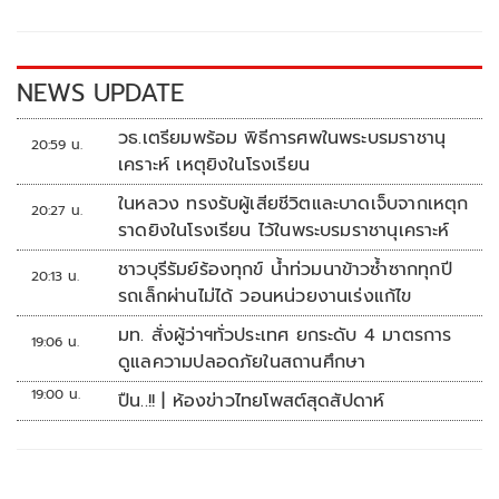
o
Li
o
n
k
k
NEWS UPDATE
วธ.เตรียมพร้อม พิธีการศพในพระบรมราชานุ
20:59 น.
เคราะห์ เหตุยิงในโรงเรียน
ในหลวง ทรงรับผู้เสียชีวิตและบาดเจ็บจากเหตุก
20:27 น.
ราดยิงในโรงเรียน ไว้ในพระบรมราชานุเคราะห์
ชาวบุรีรัมย์ร้องทุกข์ น้ำท่วมนาข้าวซ้ำซากทุกปี
20:13 น.
รถเล็กผ่านไม่ได้ วอนหน่วยงานเร่งแก้ไข
มท. สั่งผู้ว่าฯทั่วประเทศ ยกระดับ 4 มาตรการ
19:06 น.
ดูแลความปลอดภัยในสถานศึกษา
19:00 น.
ปืน..!! | ห้องข่าวไทยโพสต์สุดสัปดาห์