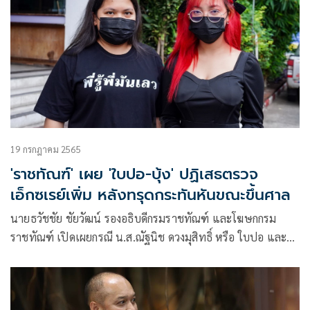
19 กรกฎาคม 2565
'ราชทัณฑ์' เผย 'ใบปอ-บุ้ง' ปฏิเสธตรวจ
เอ็กซเรย์เพิ่ม หลังทรุดกระทันหันขณะขึ้นศาล
นายธวัชชัย ชัยวัฒน์ รองอธิบดีกรมราชทัณฑ์ และโฆษกกรม
ราชทัณฑ์ เปิดเผยกรณี น.ส.ณัฐนิช ดวงมุสิทธิ์ หรือ ใบปอ และ
น.ส.เนติพร เสน่ห์สังคม หรือบุ้ง คดีความผิดต่อองค์พระมหา
กษัตริย์เพื่อตรวจพยานหลักฐาน นักกิจกรรมกลุ่มทะลุวัง ที่ถูกเพิก
ถอนการประกันตัวคดี ม.112