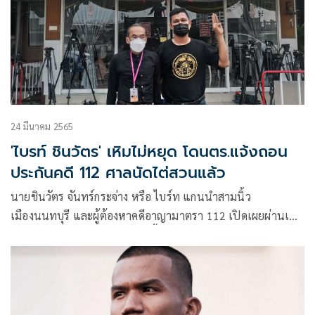
24 มีนาคม 2565
'ไบรท์ ชินวัตร' เหิมไม่หยุด โดนตร.แจ้งถอน
ประกันคดี 112 ศาลนัดไต่สวนแล้ว
นายชินวัตร จันทร์กระจ่าง หรือ ไบร์ท แกนนำสามนิ้ว
เมืองนนทบุรี และผู้ต้องหาคดีอาญามาตรา 112 เปิดเผยผ่านเฟ
ซบุ๊ก “ไบรท์ ชินวัตร” ว่าในวันนี้ได้รับหมายเรียกจากศาลจังหวัด
นนทบุรี ลงวันที่ 21 มีนาคม 2565 โดยพนักงานสอบสวน
สภ.เมืองนนทบุรี ขอให้ตนไปไต่สวนคำร้องเพิกถอนสัญญา
ประกัน