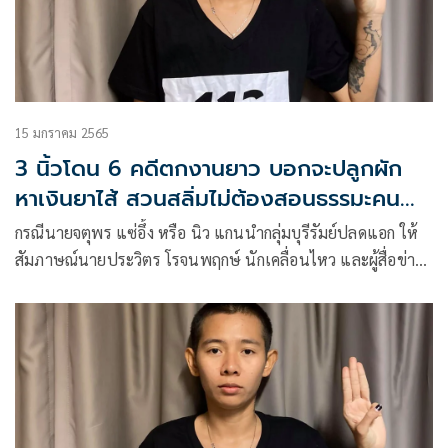
15 มกราคม 2565
3 นิ้วโดน 6 คดีตกงานยาว บอกจะปลูกผัก
หาเงินยาไส้ สวนสลิ่มไม่ต้องสอนธรรมะคน
ไม่มีศาสนา
กรณีนายจตุพร แซ่อึ้ง หรือ นิว แกนนำกลุ่มบุรีรัมย์ปลดแอก ให้
สัมภาษณ์นายประวิตร โรจนพฤกษ์ นักเคลื่อนไหว และผู้สื่อข่าว
อาวุโสข่าวสดภาคภาษาอังกฤษ เกี่ยวกับผลกระทบจากการถูก
ตำรวจแจ้งข้อกล่าวหากระทำผิดถึง 6 คดี