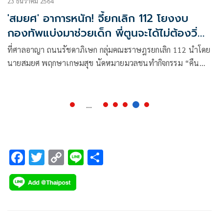
23 ธันวาคม 2564
'สมยศ' อาการหนัก! จี้ยกเลิก 112 โยงงบ
กองทัพแบ่งมาช่วยเด็ก พี่ตูนจะได้ไม่ต้องวิ่ง
ให้เหนื่อย
ที่ศาลอาญา ถนนรัชดาภิเษก กลุ่มคณะราษฎรยกเลิก 112 นำโดย
นายสมยศ พฤกษาเกษมสุข นัดหมายมวลชนทำกิจกรรม “คืน
สิทธิประกันตัว”
...
F
T
C
Li
S
ac
wi
o
n
h
e
tt
p
e
ar
b
er
y
e