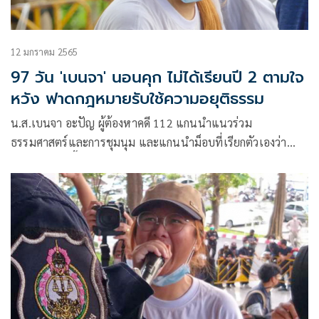
12 มกราคม 2565
97 วัน 'เบนจา' นอนคุก ไม่ได้เรียนปี 2 ตามใจ
หวัง ฟาดกฎหมายรับใช้ความอยุติธรรม
น.ส.เบนจา อะปัญ ผู้ต้องหาคดี 112 แกนนำแนวร่วม
ธรรมศาสตร์และการชุมนุม และแกนนำม็อบที่เรียกตัวเองว่า
ราษฎร ขณะนี้ถูกคุมขังอยู่ทัณฑสถานหญิงกลาง โพสต์ข้อความ
ว่า สวัสดีค่ะทุกคน