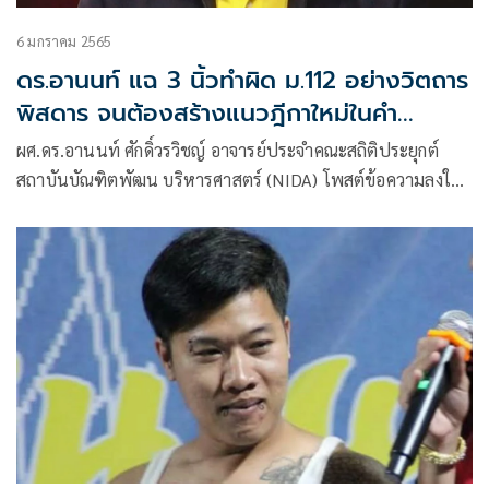
6 มกราคม 2565
ดร.อานนท์ แฉ 3 นิ้วทำผิด ม.112 อย่างวิตถาร
พิสดาร จนต้องสร้างแนวฎีกาใหม่ในคำ
พิพากษา
ผศ.ดร.อานนท์ ศักดิ์วรวิชญ์ อาจารย์ประจำคณะสถิติประยุกต์
สถาบันบัณฑิตพัฒน บริหารศาสตร์ (NIDA) โพสต์ข้อความลงใน
เฟซบุ๊กว่า ผมอ่านคำพิพากษาฎีกามาตรา​ 112​ มาหลายร้อยคดี​
พรินท์ใส่กระดาษ​ A4