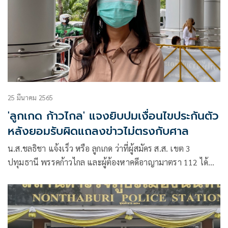
25 มีนาคม 2565
'ลูกเกด ก้าวไกล' แจงยิบปมเงื่อนไขประกันตัว
หลังยอมรับผิดแถลงข่าวไม่ตรงกับศาล
น.ส.ชลธิชา แจ้งเร็ว หรือ ลูกเกด ว่าที่ผู้สมัคร ส.ส. เขต 3
ปทุมธานี พรรคก้าวไกล และผู้ต้องหาคดีอาญามาตรา 112 ได้
โพสต์เฟซบุ๊กว่า วันที่ 23 มี.ค. ที่ผ่านมา ลูกเกดเดินทางเข้าร่วม
การไต่สวนเงื่อนไขประกันตัวในคดีหมิ่นประมาทกษัตริย์ ที่ศาล
อาญา ถนนรัชดาภิเษก