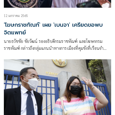
12 มกราคม 2565
'โฆษกราชทัณฑ์' เผย 'เบนจา' เครียดขอพบ
จิตแพทย์
นายธวัชชัย ชัยวัฒน์ รองอธิบดีกรมราชทัณฑ์ และโฆษกกรม
ราชทัณฑ์ กล่าวถึงกลุ่มแกนนำทางการเมืองที่คุมขังที่เรือนจำ
พิเศษกรุงเทพมหานคร ประกอบด้วย นายพริษฐ์ ชิวารักษ์ หรือ
เพนกวิน นายภาณุพง