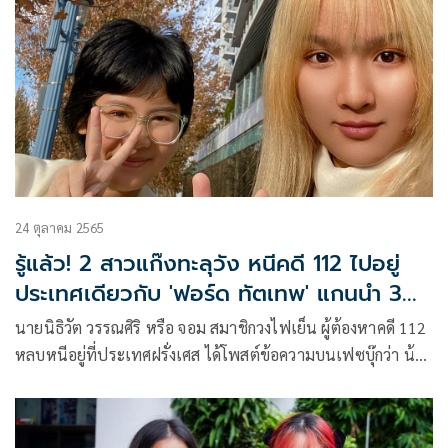
24 ตุลาคม 2565
รู้แล้ว! 2 สาวแก๊งทะลุวัง หนีคดี 112 ไปอยู่
ประเทศเดียวกับ 'ฟอร์ด ทัตเทพ' แกนนำ 3
นิ้ว
นายนิธิวัต วรรณศิริ หรือ จอม สมาชิกวงไฟเย็น ผู้ต้องหาคดี 112
หลบหนีอยู่ที่ประเทศฝรั่งเศส ได้โพสต์ข้อความบนเฟซบุ๊กว่า น้อง
เมนู แจ้งว่า ตนและน้องพลอย