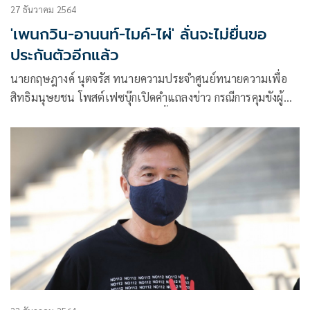
27 ธันวาคม 2564
'เพนกวิน-อานนท์-ไมค์-ไผ่' ลั่นจะไม่ยื่นขอ
ประกันตัวอีกแล้ว
นายกฤษฎางค์ นุตจรัส ทนายความประจำศูนย์ทนายความเพื่อ
สิทธิมนุษยชน โพสต์เฟซบุ๊กเปิดคำแถลงข่าว กรณีการคุมขังผู้
ต้องขังทางการเมือง ระบุว่า ในวันนี้ 27 ธันวาคม 2564