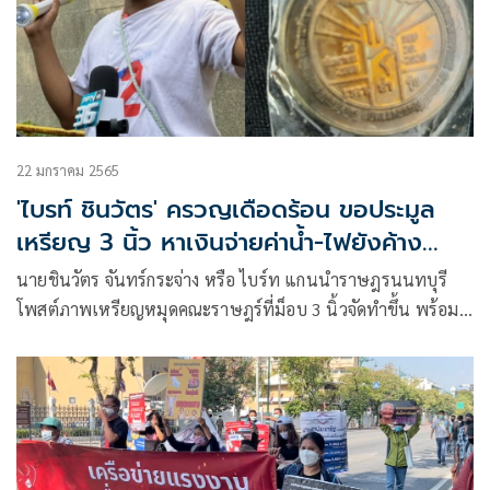
22 มกราคม 2565
'ไบรท์ ชินวัตร' ครวญเดือดร้อน ขอประมูล
เหรียญ 3 นิ้ว หาเงินจ่ายค่าน้ำ-ไฟยังค้าง
หลายพัน
นายชินวัตร จันทร์กระจ่าง หรือ ไบร์ท แกนนำราษฎรนนทบุรี
โพสต์ภาพเหรียญหมุดคณะราษฎร์ที่ม็อบ 3 นิ้วจัดทำขึ้น พร้อม
ประกาศประมูลเหรียญว่า ผมขออนุญาตเปิดประมูลเหรียญหมุด
คณะราษฎร์เพื่อที่จะบรรเทา