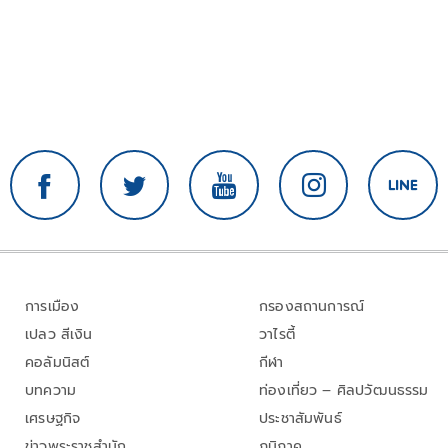
การเมือง
กรองสถานการณ์
เปลว สีเงิน
วาไรตี้
คอลัมนิสต์
กีฬา
บทความ
ท่องเที่ยว – ศิลปวัฒนธรรม
เศรษฐกิจ
ประชาสัมพันธ์
ข่าวพระราชสำนัก
ภูมิภาค