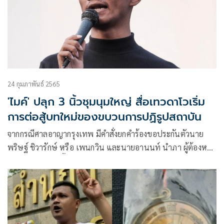
24 กุมภาพันธ์ 2565
'ไมค์' ปลุก 3 นิ้วชุมนุมใหญ่ สื่อเทวดาโวเริ่ม
การต่อสู้บทใหม่ของขบวนการปฏิรูปสถาบัน
จากกรณีศาลอาญากรุงเทพ มีคำสั่งยกคำร้องขอประกันตัวนาย
พริษฐ์ ชิวารักษ์ หรือ เพนกวิน และนายอานนท์ นำภา ผู้ต้องหา
ม.112 ก่อนหน้านี้ได้มีการระดมเงินบริจาคเข้าบัญชีกองทุน
ราษฎรประสงค์ เป็นจำนวน 10 ล้านบาทเมื่อคืนวันที่ 22
กุมภาพันธ์ที่ผ่านมา