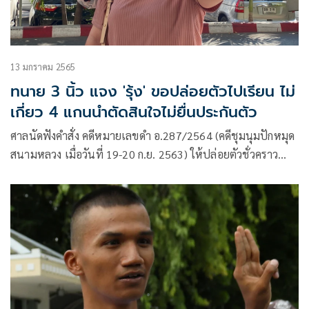
13 มกราคม 2565
ทนาย 3 นิ้ว แจง 'รุ้ง' ขอปล่อยตัวไปเรียน ไม่
เกี่ยว 4 แกนนำตัดสินใจไม่ยื่นประกันตัว
ศาลนัดฟังคำสั่ง คดีหมายเลขดำ อ.287/2564 (คดีชุมนุมปักหมุด
สนามหลวง เมื่อวันที่ 19-20 ก.ย. 2563) ให้ปล่อยตัวชั่วคราว
น.ส.ปนัสยา สิทธิจิรวัฒนกุล หรือรุ้ง แกนนำกลุ่มราษฎร ต่อหรือ
ไม่ ซึ่งก่อนหน้านี้ได้รับการประกันตัวพร้อมเงื่อนไข