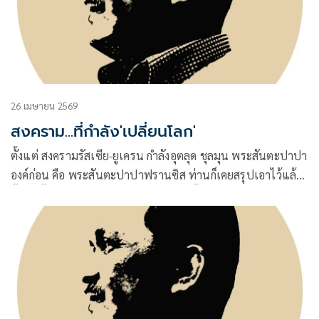
26 เมษายน 2569
สงคราม...ที่กำลัง'เปลี่ยนโลก'
ตั้งแต่ สงครามรัสเซีย-ยูเครน กำลังอุตลุด ชุลมุน พระสันตะปาปา
องค์ก่อน คือ พระสันตะปาปาฟรานซิส ท่านก็เคยสรุปเอาไว้แล้ว
ตั้งแต่นั้นว่า…สิ่งที่เรียกว่า สงครามโลกครั้งที่ 3