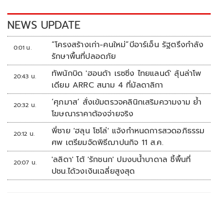
o
n
k
k
NEWS UPDATE
“โครงสร้างเก่า-คนใหม่”บีอาร์เอ็น รัฐตรึงกำลัง
0:01 น.
รักษาพื้นที่ปลอดภัย
ทัพนักบิด 'ฮอนด้า เรซซิ่ง ไทยแลนด์' ลุ้นล่าโพ
20:43 น.
เดียม ARRC สนาม 4 ที่มัลดาลิกา
‘ศุภมาส’ สั่งเข้มตรวจคลินิกเสริมความงาม ย้ำ
20:32 น.
โฆษณาราคาต้องจ่ายจริง
พี่ชาย 'ฮลุน โซโล่' แจ้งกำหนดการสวดอภิธรรม
20:12 น.
ศพ เตรียมจัดพิธีฌาปนกิจ 11 ส.ค.
'ลลิดา' โต้ 'รักชนก' ปมงบน้ำบาดาล ชี้พื้นที่
20:07 น.
ปชน.ได้วงเงินเฉลี่ยสูงสุด