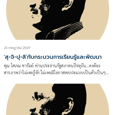
26 กรกฎาคม 2569
'สุ-จิ-ปุ-ลิ'กับกระบวนการเรียนรู้และพัฒนา
คุณ โสภณ ซารัมย์ ท่านประธานรัฐสภาคนปัจจุบัน…คงต้อง
สารภาพว่าไม่เคยรู้จัก ไม่เคยมีโอกาสพบปะแบบเป็นตัวเป็นๆ
แม้ว่าท่านคงต้องคลุกคลีกับชีวิตทางการเมืองจนบารมีแก่กล้า
พอที่จะดำรงตำแหน่ง