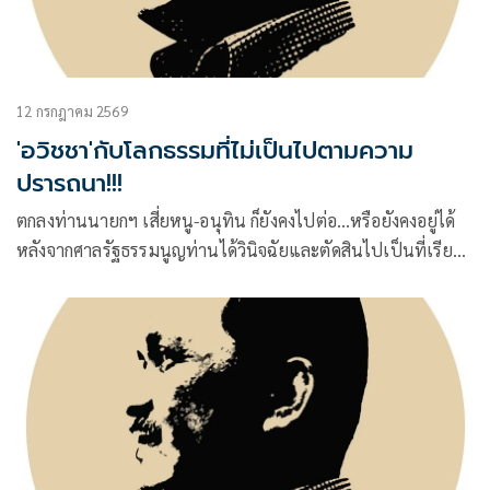
12 กรกฎาคม 2569
'อวิชชา'กับโลกธรรมที่ไม่เป็นไปตามความ
ปรารถนา!!!
ตกลงท่านนายกฯ เสี่ยหนู-อนุทิน ก็ยังคงไปต่อ…หรือยังคงอยู่ได้
หลังจากศาลรัฐธรรมนูญท่านได้วินิจฉัยและตัดสินไปเป็นที่เรียบ
โร้ยย์ย์ย์ ว่า พ.ร.ก.กู้เงิน 400,000 ล้านของรัฐบาลไม่ขัดอะไรกับ
รัฐธรรมนูญ ส่งผลให้พวกที่รู้ลึก รู้มาก แต่อาจไม่รู้จักตัวเอง
เอาเลยก็เป็นได้ หรือพวกที่สนุกสนานอยู่กับการร่ำลือถึงนายก
รัฐมนตรีสำรอง ที่มีชื่อย่อขึ้นต้นด้วยตัวอักษร ศ.ศาลา อาจถึงขั้น
โศกเศร้า ศึม (ซึม) กะทือ หรือไม่? อย่างไร? ก็มิอาจคาดคำนวณ
ได้…
(2)
คืออันที่จริงความพยายามควานหาว่าใคร? คือผู้ที่มีชื่อย่อขึ้นด้วย