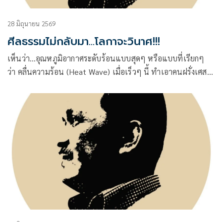
28 มิถุนายน 2569
ศีลธรรมไม่กลับมา...โลกาจะวินาศ!!!
เห็นว่า…อุณหภูมิอากาศระดับร้อนแบบสุดๆ หรือแบบที่เรียกๆ
ว่า คลื่นความร้อน (Heat Wave) เมื่อเร็วๆ นี้ ทำเอาคนฝรั่งเศส
เด๊ดสะมอเร่ย์ อิน เดอะ เท่งทึง