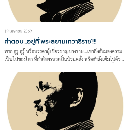
19 เมษายน 2569
คำตอบ...อยู่ที่'พระสยามเทวาธิราช'!!!
พวก กูรู-กูรู้ หรือบรรดาผู้เชี่ยวชาญบางราย…เขาถึงกับมองความ
เป็นไปของโลก ที่กำลังทรหวลปั่นป่วนคลั่ง หรือกำลังเต็มไปด้วย
ข้อขัดแย้งต่างๆ นานา จนก่อให้เกิด สงคราม อยู่ในทุกวันนี้ ว่า
อาจนำมาซึ่งฉากสถานการณ์ที่เลวร้ายเสียยิ่งกว่าครั้งที่เคยเกิด อภิ
มหาวิกฤตเศรษฐกิจครั้งใหญ่ หรือที่เรียกๆ