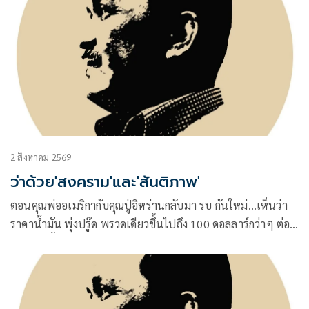
2 สิงหาคม 2569
ว่าด้วย'สงคราม'และ'สันติภาพ'
ตอนคุณพ่ออเมริกากับคุณปู่อิหร่านกลับมา รบ กันใหม่…เห็นว่า
ราคาน้ำมัน พุ่งปรู๊ด พรวดเดียวขึ้นไปถึง 100 ดอลลาร์กว่าๆ ต่อ
บาร์เรล ทั้ง Brent ทะเลเหนือ และ WTI เท็กซัสของอเมริกา