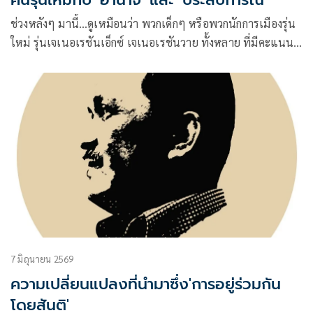
ช่วงหลังๆ มานี้…ดูเหมือนว่า พวกเด็กๆ หรือพวกนักการเมืองรุ่น
ใหม่ รุ่นเจเนอเรชันเอ็กซ์ เจเนอเรชันวาย ทั้งหลาย ที่มีคะแนน
นิยมระดับสูงล้ำเทียมเมฆ แต่ออกจะ ไร้ประสบการณ์
7 มิถุนายน 2569
ความเปลี่ยนแปลงที่นำมาซึ่ง'การอยู่ร่วมกัน
โดยสันติ'