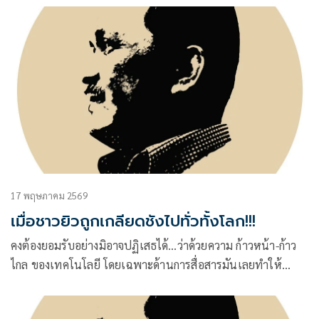
17 พฤษภาคม 2569
เมื่อชาวยิวถูกเกลียดชังไปทั่วทั้งโลก!!!
คงต้องยอมรับอย่างมิอาจปฏิเสธได้…ว่าด้วยความ ก้าวหน้า-ก้าว
ไกล ของเทคโนโลยี โดยเฉพาะด้านการสื่อสารมันเลยทำให้
บรรดา กูรู-กูรู้ ไม่ว่าในบ้านเราหรือในระดับโลกก็ตามที