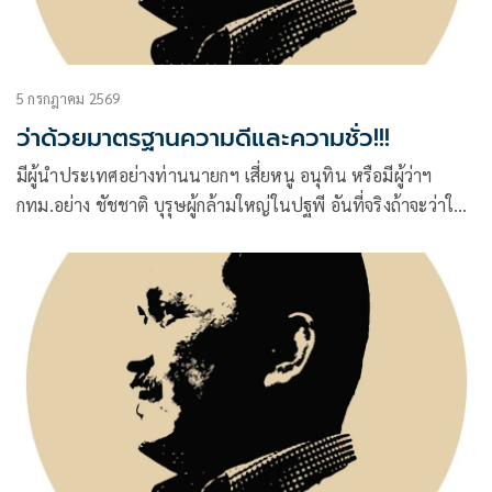
ตัวอักษร ศ. มันก็อาจคล้ายๆ
5 กรกฎาคม 2569
ว่าด้วยมาตรฐานความดีและความชั่ว!!!
มีผู้นำประเทศอย่างท่านนายกฯ เสี่ยหนู อนุทิน หรือมีผู้ว่าฯ
กทม.อย่าง ชัชชาติ บุรุษผู้กล้ามใหญ่ในปฐพี อันที่จริงถ้าจะว่าให้
ถึงที่สุดแล้ว…มันก็น่าจะพอกล้อมๆ แกล้มๆ น่าจะพอ อยู่ๆ กันไป
ได้