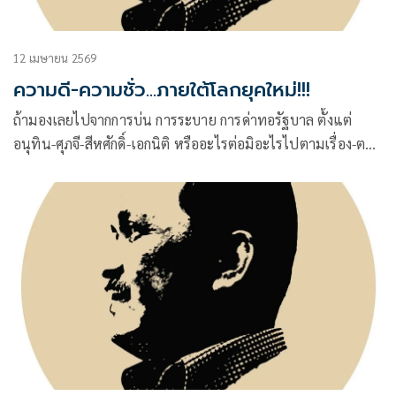
12 เมษายน 2569
ความดี-ความชั่ว...ภายใต้โลกยุคใหม่!!!
ถ้ามองเลยไปจากการบ่น การระบาย การด่าทอรัฐบาล ตั้งแต่
อนุทิน-ศุภจี-สีหศักดิ์-เอกนิติ หรืออะไรต่อมิอะไรไปตามเรื่อง-ตาม
ราว มองไปถึง สงคราม ระหว่างอเมริกา-อิสราเอลกับอิหร่าน