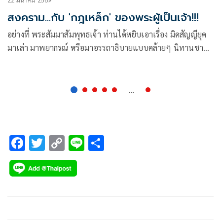
สงคราม...กับ 'กฎเหล็ก' ของพระผู้เป็นเจ้า!!!
อย่างที่ พระสัมมาสัมพุทธเจ้า ท่านได้หยิบเอาเรื่อง มิคสัญญียุค
มาเล่า มาพยากรณ์ หรือมาอรรถาธิบายแบบคล้ายๆ นิทานชาดก
ฯลฯ ก็แล้วแต่จะว่ากันไป จนถูกจดบันทึกไว้เป็นหลักฐานในคัมภีร์
...
F
T
C
Li
S
ac
wi
o
n
h
e
tt
p
e
ar
b
er
y
e
o
Li