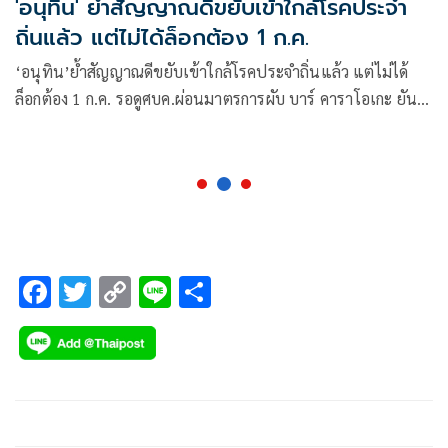
'อนุทิน' ย้ำสัญญาณดีขยับเข้าใกล้โรคประจำ
ถิ่นแล้ว​ แต่ไม่ได้ล็อกต้อง​ 1​ ก.ค.
‘อนุทิน’ย้ำสัญญาณดีขยับเข้าใกล้โรคประจำถิ่นแล้ว​ แต่ไม่ได้
ล็อกต้อง​ 1​ ก.ค.​ รอดูศบค.ผ่อนมาตรการผับ​ บาร์​ คาราโอเกะ ยัน
ยังใช้พ.ร.บโรคติดต่อ ควบคู่กับ พ.ร.ก.ฉุกเฉิน
F
T
C
Li
S
ac
wi
o
n
h
e
tt
p
e
ar
b
er
y
e
o
Li