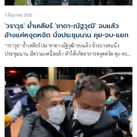
3 มิถุนายน 2565
'วราวุธ' ย้ำเคลียร์ 'ชาดา-ณัฐวุฒิ' จบแล้ว
อ้างแค่หงุดหงิด นั่งประชุมนาน คุย-จบ-แยก
‘วราวุธ’ ย้ำเคลียร์ปม’ชาดา-ณัฐวุฒิ’จบแล้ว อ้างบางคนนั่ง
ประชุมนาน มีความเหนื่อยล้า ทำให้เกิดอาการหงุดหงิด คุย-จบ-
แยกย้ายกันไป