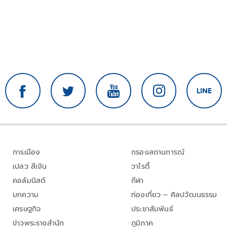
การเมือง
กรองสถานการณ์
เปลว สีเงิน
วาไรตี้
คอลัมนิสต์
กีฬา
บทความ
ท่องเที่ยว – ศิลปวัฒนธรรม
เศรษฐกิจ
ประชาสัมพันธ์
ข่าวพระราชสำนัก
ภูมิภาค