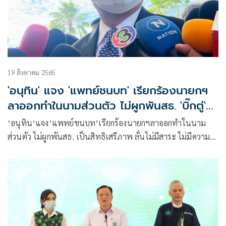
19 สิงหาคม 2565
'อนุทิน' แจง 'แพทย์ชนบท' เรียกร้องนายกฯ
ลาออกทำในนามส่วนตัว ไม่ผูกพันสธ. 'บิ๊กตู่'
ไม่ยี่หระ
‘อนุทิน’แจง’แพทย์ชนบท’เรียกร้องนายกฯลาออกทำในนาม
ส่วนตัว ไม่ผูกพันสธ. เป็นสิทธิเสรีภาพ ลั่นไม่มีสาระ ไม่มีความ
หมาย ไม่ให้ความสนใจ เชื่อ ‘บิ๊กตู่’ ไม่ยี่หระ