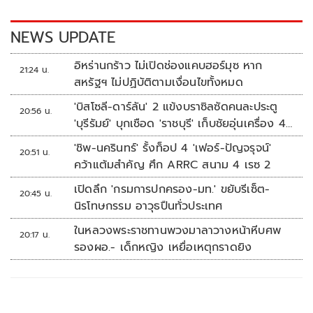
o
n
k
k
NEWS UPDATE
อิหร่านกร้าว ไม่เปิดช่องแคบฮอร์มุซ หาก
21:24 น.
สหรัฐฯ ไม่ปฏิบัติตามเงื่อนไขทั้งหมด
'บิสโซลี-ดาร์ลัน' 2 แข้งบราซิลซัดคนละประตู
20:56 น.
'บุรีรัมย์' บุกเชือด 'ราชบุรี' เก็บชัยอุ่นเครื่อง 4
นัดรวด
'ชิพ-นครินทร์' รั้งท็อป 4 'เฟอร์-ปัญจรุจน์'
20:51 น.
คว้าแต้มสำคัญ ศึก ARRC สนาม 4 เรซ 2
เปิดลึก 'กรมการปกครอง-มท.' ขยับรีเซ็ต-
20:45 น.
นิรโทษกรรม อาวุธปืนทั่วประเทศ
ในหลวงพระราชทานพวงมาลาวางหน้าหีบศพ
20:17 น.
รองผอ.- เด็กหญิง เหยื่อเหตุกราดยิง