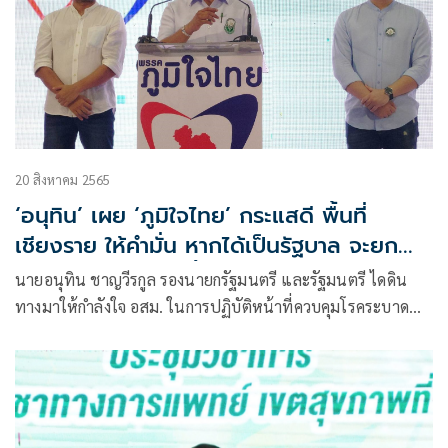
20 สิงหาคม 2565
‘อนุทิน’ เผย ‘ภูมิใจไทย’ กระแสดี พื้นที่
เชียงราย ให้คำมั่น หากได้เป็นรัฐบาล จะยก
ระดับการท่องเที่ยวทั้งภูมิภาค พร้อมชูนโยบาย
นายอนุทิน ชาญวีรกูล รองนายกรัฐมนตรี และรัฐมนตรี ไดดิน
พักหนี้ประชาชน 3 ปี
ทางมาให้กำลังใจ อสม. ในการปฏิบัติหน้าที่ควบคุมโรคระบาด
และเป็นส่วนสำคัญในการดูแลระบบสาธารณสุขไทย