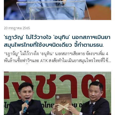
20 กรกฎาคม 2565
'รฎาวัญ' ไม่ไว้วางใจ 'อนุทิน' นอกสภาฯเมินยา
สมุนไพรไทยที่ใช้งบฯนิดเดียว จี้ทำตามรธน.
‘รฎาวัญ’ ไม่ไว้วางใจ ‘อนุทิน’ นอกสภาฯเสียดาย จัดงบฯเพิ่ม 4
พันล้านซื้อฟาวิฯและ ATK สงสัยทำไมเมินยาสมุนไพรไทยที่ใช้
งบฯนิดเดียว จี้ทำตามรธน.ม.55 ที่ระบุว่า รัฐต้องสนับสนุนให้มี
การพัฒนาภูมิปัญญาด้านการแพทย์แผนไทยให้เกิดประโยชน์
สูงสุด