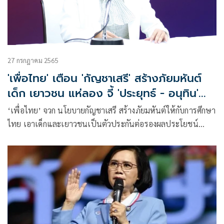
27 กรกฎาคม 2565
'เพื่อไทย' เตือน 'กัญชาเสรี' สร้างภัยมหันต์
เด็ก เยาวชน แห่ลอง จี้ 'ประยุทธ์ - อนุทิน'
ยกเลิกไปก่อน
‘เพื่อไทย’ จวก นโยบายกัญชาเสรี สร้างภัยมหันต์ให้กับการศึกษา
ไทย เอาเด็กและเยาวชนเป็นตัวประกันต่อรองผลประโยชน์
ทางการเมือง ธุรกิจขายกัญชาผุดเป็นดอกเห็ด ห่วง เด็ก เยาวชน
แห่ลอง เข้าถึงง่ายกว่าบุหรี่ จี้ ‘ประยุทธ์ – อนุทิน’ ยกเลิกไปก่อน
คงไว้ใช้เพื่อการแพทย์ หวั่นอนาคตของชาติพังทลาย