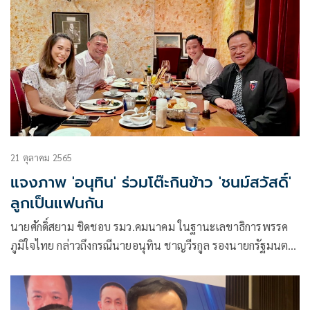
21 ตุลาคม 2565
แจงภาพ 'อนุทิน' ร่วมโต๊ะกินข้าว 'ชนม์สวัสดิ์'
ลูกเป็นแฟนกัน
นายศักดิ์สยาม ชิดชอบ รมว.คมนาคม ในฐานะเลขาธิการพรรค
ภูมิใจไทย กล่าวถึงกรณีนายอนุทิน ชาญวีรกูล รองนายกรัฐมนตรี
และรมว.สาธารณสุข ในฐานะ หัวหน้าพรรคภูมิใจไทย