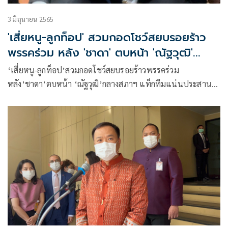
3 มิถุนายน 2565
'เสี่ยหนู-ลูกท็อป' สวมกอดโชว์สยบรอยร้าว
พรรคร่วม หลัง 'ชาดา' ตบหน้า 'ณัฐวุฒิ'
กลางสภาฯ
‘เสี่ยหนู-ลูกท็อป’สวมกอดโชว์สยบรอยร้าวพรรคร่วม
หลัง’ชาดา’ตบหน้า ‘ณัฐวุฒิ’กลางสภาฯ แท็กทีมแน่นประสาน
เสียงโบ้ย’ไม่มีอะไร’