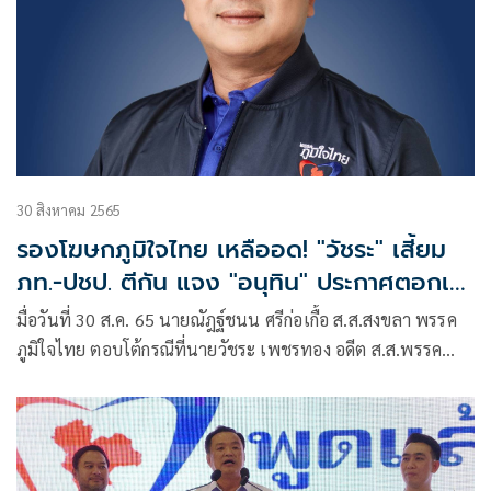
30 สิงหาคม 2565
รองโฆษกภูมิใจไทย เหลืออด! "วัชระ" เสี้ยม
ภท.-ปชป. ตีกัน แจง "อนุทิน" ประกาศตอกเสา
เข็มสงขลา หวังเพิ่มทางเลือกให้คนใต้ โชว์ผล
มื่อวันที่ 30 ส.ค. 65 นายณัฎฐ์ชนน ศรีก่อเกื้อ ส.ส.สงขลา พรรค
งานตอกหน้า-ไม่ใช่แค่วาทกรรมหรู สอนมวย
ภูมิใจไทย ตอบโต้กรณีที่นายวัชระ เพชรทอง อดีต ส.ส.พรรค
อย่าทำตัว "ชังกั้ง" หาเรื่องไปวันๆ แนะเอาตัว
ประชาธิปัตย์ หยิบยกคำปราศรัยหาเสียงของนายอนุทิน ชาญวีร
เองให้รอด ก่อนห่วงพื้นที่อื่น พร้อมจี้ให้
กุล หัวหน้าพรรคภูมิใจไทย ซึ่งประกาศตอกเสาเข็มที่จังหวัด
สงขลา
ขอโทษ "อนุทิน"