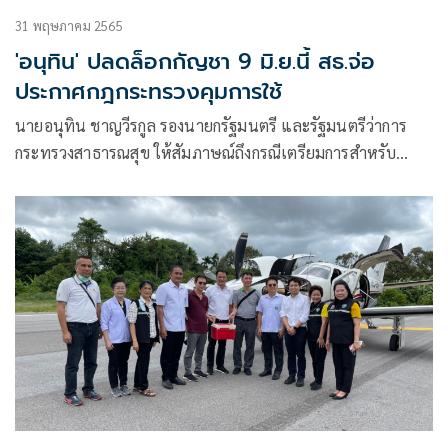
31 พฤษภาคม 2565
'อนุทิน' ปลดล็อกกัญชา 9 มิ.ย.นี้ สธ.จ่อ
ประกาศกฎกระทรวงคุมการใช้
นายอนุทิน ชาญวีรกูล รองนายกรัฐมนตรี และรัฐมนตรีว่าการ
กระทรวงสาธารณสุข ให้สัมภาษณ์ถึงกรณีเตรียมการสำหรับ
ประกาศกระทรวงสาธารณสุข ที่ปลดกัญชาออกจากการเป็นยา
เสพติดประเภท 5 มีผลวันที่ 9 มิ.ย. แต่ขณะเดียวกันร่าง
พ.ร.บ.กัญชา กัญชง ยังไม่ประกาศใช้