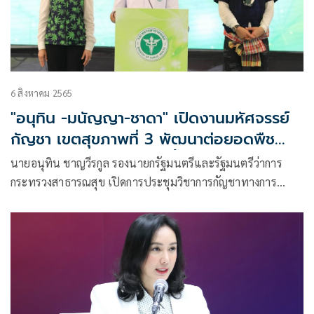
6 สิงหาคม 2565
"อนุทิน -มนัญญา-ชาดา" เปิดงานมหัศจรรย์
กัญชา เขตสุขภาพที่ 3 พัฒนาต่อยอดพืช
กัญชาเป็นโปรดักส์แชมป์เปี้ยน เพิ่มมูลค่าทาง
นายอนุทิน ชาญวีรกูล รองนายกรัฐมนตรีและรัฐมนตรีว่าการ
เศรษฐกิจ สร้างรายได้สู่ชุมชน คนร่วมงานนับ
กระทรวงสาธารณสุข เปิดการประชุมวิชาการกัญชาทางการ
หมื่น
แพทย์ เขตสุขภาพที่ 3 พร้อมปาฐกถาพิเศษหัวข้อ “กัญชา กัญ
ชง ความมั่นคงทางสุขภาพและเศรษฐกิจของชาติ” และมอบต้น
กัญชาให้กับตัวแทนประชาชนที่ลงทะเบียนขอรับต้นกัญชาผ่าน
แอปพลิเคชั่น “ปลูกกัญ”