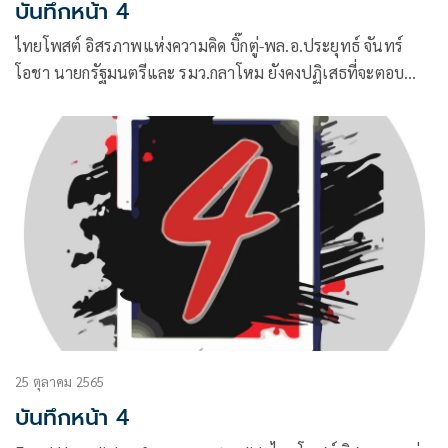
บันทึกหน้า 4
ไทยโพสต์ อิสรภาพแห่งความคิด บิ๊กตู่-พล.อ.ประยุทธ์ จันทร์
โอชา นายกรัฐมนตรีและ รมว.กลาโหม ยังคงปฏิเสธที่จะตอบ
คำถามในประเด็นทางการเมือง กรณีที่ ส.ส.พรรคพลังประชารัฐ
25 ตุลาคม 2565
บันทึกหน้า 4