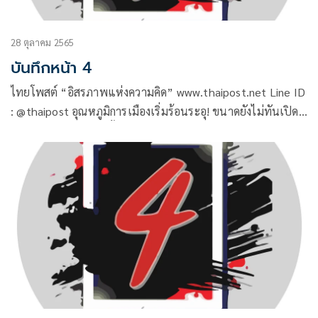
28 ตุลาคม 2565
บันทึกหน้า 4
ไทยโพสต์ “อิสรภาพแห่งความคิด” www.thaipost.net Line ID
: @thaipost อุณหภูมิการเมืองเริ่มร้อนระอุ! ขนาดยังไม่ทันเปิด
สมัยการประชุมสภาครั้งที่สองสัปดาห์หน้า ที่ฝ่ายค้านเตรียมยื่น
ญัตติด่วนเรื่องเหตุกราดยิงกับน้ำท่วมใหญ่ 2 เรื่องใหญ่ที่ลับมีดรอ
ชำแหละรัฐบาล ช่วงนี้ก้าวไกลชิงถล่ม 3 ลุงล่วงหน้า