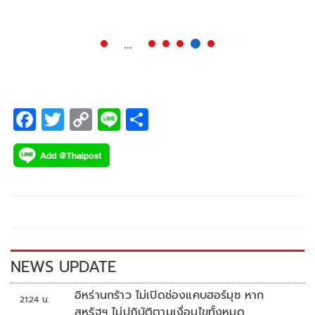
จากวันปกติวันอังคารที่ 4 ตุลาคมก็ได้ เพราะ เป็นครั้งแรกหลัง
จากที่ “พล.อ.ประยุทธ์ จันทร์โอชา”
...
F
T
C
Li
S
ac
wi
o
n
h
e
tt
p
e
ar
b
er
y
e
o
Li
o
n
k
k
NEWS UPDATE
อิหร่านกร้าว ไม่เปิดช่องแคบฮอร์มุซ หาก
21:24 น.
สหรัฐฯ ไม่ปฏิบัติตามเงื่อนไขทั้งหมด