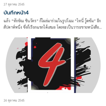
27 ตุลาคม 2565
บันทึกหน้า4
แล้ว “ทักษิณ ชินวัตร” ก็โผล่มาร่วมในรูปโฉม “โทนี่ วู้ดซัม” อีก
สัปดาห์หนึ่ง ซึ่งก็เรียกแขกได้เสมอ โดยจะเป็นวาระขายหนังสือ
ก็ตามที
26 ตุลาคม 2565