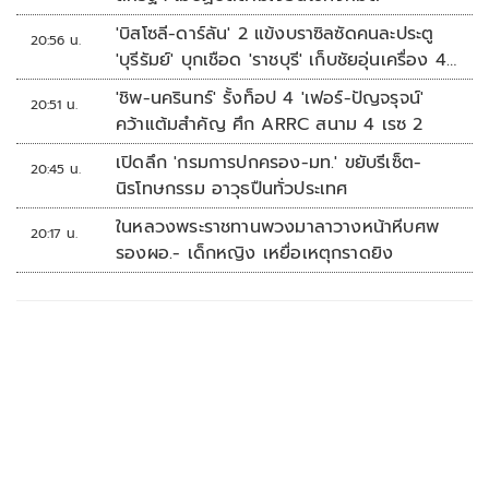
'บิสโซลี-ดาร์ลัน' 2 แข้งบราซิลซัดคนละประตู
20:56 น.
'บุรีรัมย์' บุกเชือด 'ราชบุรี' เก็บชัยอุ่นเครื่อง 4
นัดรวด
'ชิพ-นครินทร์' รั้งท็อป 4 'เฟอร์-ปัญจรุจน์'
20:51 น.
คว้าแต้มสำคัญ ศึก ARRC สนาม 4 เรซ 2
เปิดลึก 'กรมการปกครอง-มท.' ขยับรีเซ็ต-
20:45 น.
นิรโทษกรรม อาวุธปืนทั่วประเทศ
ในหลวงพระราชทานพวงมาลาวางหน้าหีบศพ
20:17 น.
รองผอ.- เด็กหญิง เหยื่อเหตุกราดยิง