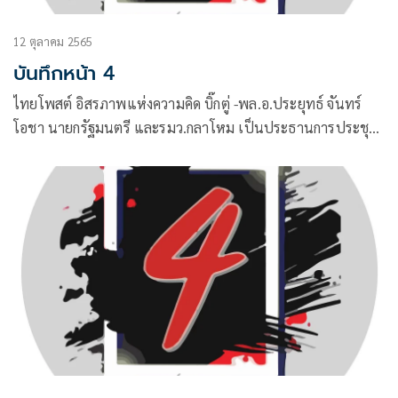
12 ตุลาคม 2565
บันทึกหน้า 4
ไทยโพสต์ อิสรภาพแห่งความคิด บิ๊กตู่ -พล.อ.ประยุทธ์ จันทร์
โอชา นายกรัฐมนตรี และรมว.กลาโหม เป็นประธานการประชุม
ครม.ได้พร้อมใจกันสวมชุดสีดำ เพื่อแสดงความอาลัยแก่ผู้เสียชีวิต
จากเหตุการณ์ที่ศูนย์พัฒนาเด็กเล็กอบต.อุทัยสวรรค์ อ.นากลาง
จ.หนองบัวลำภู ก่อนที่ช่วงบ่าย