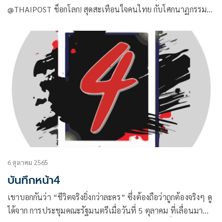
@THAIPOST ช็อกโลก! สุดสะเทือนใจคนไทย กับโศกนาฏกรรม
สังหารหมู่ศูนย์เด็กเล็กหนองบัวลำภู หลัง ส.ต.อ.ปัญญา คำราบ
อดีตตำรวจก่อเหตุใช้อาวุธปืนยิงประชาชนและเด็กเล็ก ก่อนจะ
ปลิดชีวิตตัวเองกับครอบครัว รวม 38 ศพ
6 ตุลาคม 2565
บันทึกหน้า4
เขาบอกกันว่า “ชีวิตจริงยิ่งกว่าละคร” ซึ่งต้องถือว่าถูกต้องจริงๆ ดู
ได้จาก การประชุมคณะรัฐมนตรีเมื่อวันที่ 5 ตุลาคม ที่เลื่อนมา