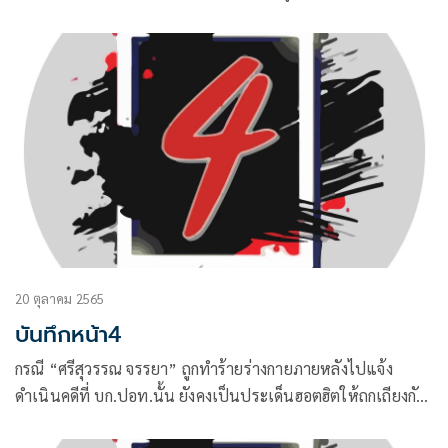
20 ตุลาคม 2565
บันทึกหน้า4
กรณี “ศรีสุวรรณ จรรยา” ถูกทำร้ายร่างกายภายหลังไปแจ้ง
ดำเนินคดีที่ บก.ปอท.นั้น ยังคงเป็นประเด็นฮอตฮิตให้ถกเถียงกัน
อย่างมาก