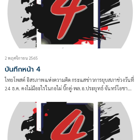
2 พฤศจิกายน 2565
บันทึกหน้า 4
ไทยโพสต์ อิสรภาพแห่งความคิด กระแสข่าวการยุบสภาช่วงวันที่
24 ธ.ค. คงไม่มีอะไรในกอไผ่ บิ๊กตู่-พล.อ.ประยุทธ์ จันทร์โอชา
นายกรัฐมนตรีและ รมว.กลาโหม ย้อนถามว่า “ก็ต้องไปถามคน
ปล่อยข่าวใครกัน” ขณะที่แกนนำรัฐบาลก็ประสานเสียงว่าไม่มี
เรื่องยุบสภาเช่นกัน