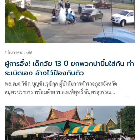
1 ธันวาคม 2566
ผู้การอึ้ง! เด็กวัย 13 ปี ยกพวกปาบึ้มใส่กัน ทำ
ระเบิดเอง อ้างไว้ป้องกันตัว
พล.ต.ต.วิชิต บุญชินวุฒิกุล ผู้บังคับการตำรวจภูธรจังหวัด
สมุทรปราการ พร้อมด้วย พ.ต.อ.พิสุทธิ์ จันทรสุวรรณ
ผกก.สภ.บางปู เข้าพูดคุยและสอบปากคำเบื้องต้นกับผู้ก่อเหตุทั้ง
สองฝ่าย