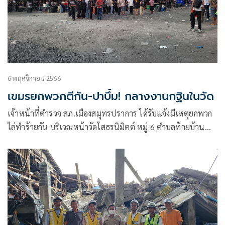
6 พฤศจิกายน 2566
เขมรยกพวกตีกัน-ปาบึ้ม! กลางงานกฐินในวัด
เจ้าหน้าที่ตำรวจ สภ.เมืองสมุทรปราการ ได้รับแจ้งมีเหตุยกพวก
ไล่ทำร้ายกัน บริเวณหน้าวัดโสธรนิมิตต์ หมู่ 6 ตำบลท้ายบ้าน
ใหม่ อำเภอเมือง