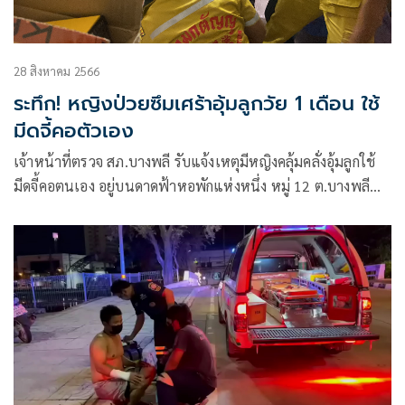
28 สิงหาคม 2566
ระทึก! หญิงป่วยซึมเศร้าอุ้มลูกวัย 1 เดือน ใช้
มีดจี้คอตัวเอง
เจ้าหน้าที่ตรวจ สภ.บางพลี รับแจ้งเหตุมีหญิงคลุ้มคลั่งอุ้มลูกใช้
มีดจี้คอตนเอง อยู่บนดาดฟ้าหอพักแห่งหนึ่ง หมู่ 12 ต.บางพลี
ใหญ่ อ.บางพลี จ.สมุทรปราการ