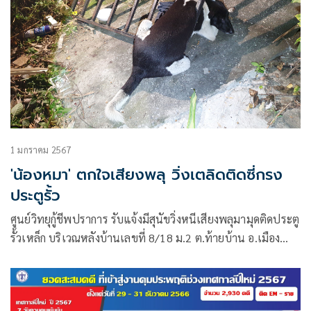
1 มกราคม 2567
'น้องหมา' ตกใจเสียงพลุ วิ่งเตลิดติดซี่กรง
ประตูรั้ว
ศูนย์วิทยุกู้ชีพปราการ รับแจ้งมีสุนัขวิ่งหนีเสียงพลุมามุดติดประตู
รั้วเหล็ก บริเวณหลังบ้านเลขที่ 8/18 ม.2 ต.ท้ายบ้าน อ.เมือง
จ.สมุทรปราการ