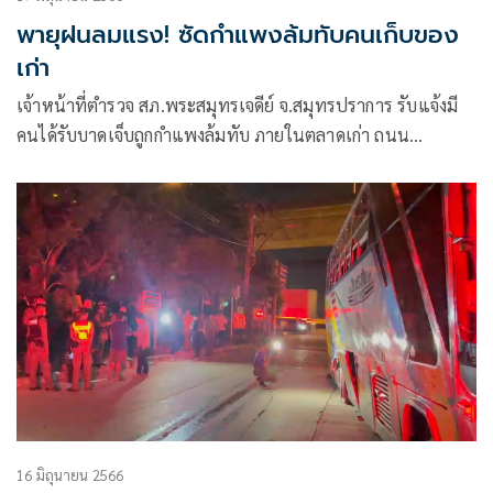
พายุฝนลมแรง! ซัดกำแพงล้มทับคนเก็บของ
เก่า
เจ้าหน้าที่ตำรวจ สภ.พระสมุทรเจดีย์ จ.สมุทรปราการ รับแจ้งมี
คนได้รับบาดเจ็บถูกกำแพงล้มทับ ภายในตลาดเก่า ถนน
ประชาอุทิศคู่สร้าง
16 มิถุนายน 2566