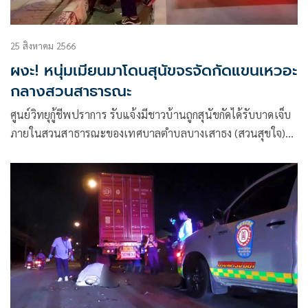
25 สิงหาคม 2566
ผงะ! หนุ่มเมียนมาโดนสุนัขจรจัดกัดแขนเหวอะ
กลางสวนสาธารณะ
ศูนย์วิทยุกู้ชีพปราการ รับแจ้งมีชาวบ้านถูกสุนัขกัดได้รับบาดเจ็บ
ภายในสวนสาธารณะของเทศบาลตำบลบางเสาธง (สวนสุขใจ)
อำเภอบางเสาธง