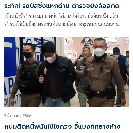
ระทึก! รถบัสซิ่งแหกด่าน ตำรวจยิงล้อสกัด
เจ้าหน้าที่ตำรวจ สภ.บางบ่อ ไล่ล่าสกัดจับรถบัสคันหนึ่ง แล้ว
ตำรวจใช้ปืนยิงยางรถยนต์หลายนัดกลางชุมชนบนถนนสาย
ปรียาตัดออกถนนรัตนราช
5 มิถุนายน 2566
หนุ่มติดหนี้พนันใช้ไขควง จี้แบงก์กลางห้าง