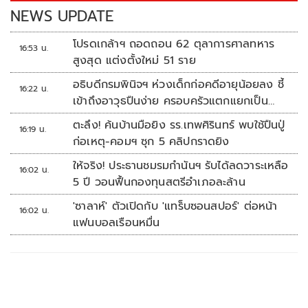
k
k
NEWS UPDATE
โปรดเกล้าฯ ถอดถอน 62 ตุลาการศาลทหาร
16:53 น.
สูงสุด แต่งตั้งใหม่ 51 ราย
อธิบดีกรมพินิจฯ ห่วงเด็กก่อคดีอายุน้อยลง ชี้
16:22 น.
เข้าถึงอาวุธปืนง่าย ครอบครัวแตกแยกเป็น
ชนวนสำคัญ
ตะลึง! ค้นบ้านมือยิง รร.เทพศิรินทร์ พบใช้ปืนปู่
16:19 น.
ก่อเหตุ-คอมฯ ซุก 5 คลิปกราดยิง
ให้จริง! ประธานชมรมกำนันฯ รับได้ลดวาระเหลือ
16:02 น.
5 ปี วอนฟื้นกองทุนสตรีอำเภอละล้าน
'ซาลาห์' ตัวเปิดกับ 'แทร็บซอนสปอร์' ต่อหน้า
16:02 น.
แฟนบอลเรือนหมื่น