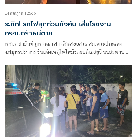
24 กรกฎาคม 2566
ระทึก! รถไฟลุกท่วมทั้งคัน เสี่ยโรงงาน-
ครอบครัวหนีตาย
พ.ต.ท.สายันต์ ภูพรรณา สารวัตรสอบสวน สภ.พระประแดง
จ.สมุทรปราการ รับแจ้งเหตุไฟไหม้รถยนต์เอสยูวี บนสะพาน
ภูมิพล