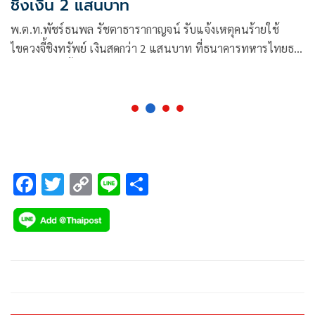
ชิงเงิน 2 แสนบาท
พ.ต.ท.พัชร์ธนพล รัชตาธารากาญจน์ รับแจ้งเหตุคนร้ายใช้
ไขควงจี้ชิงทรัพย์ เงินสดกว่า 2 แสนบาท ที่ธนาคารทหารไทยธน
ชาต (TTB) ชั้น 3 ห้างสรรพสินค้ามาร์เก็ตวิลเลจ
F
T
C
Li
S
ac
wi
o
n
h
e
tt
p
e
ar
b
er
y
e
o
Li
o
n