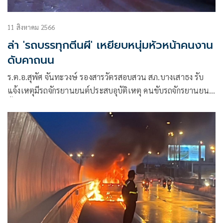
11 สิงหาคม 2566
ล่า 'รถบรรทุกตีนผี' เหยียบหนุ่มหัวหน้าคนงาน
ดับคาถนน
ร.ต.อ.สุพัศ จันทะวงษ์ รองสารวัตรสอบสวน สภ.บางเสาธง รับ
แจ้งเหตุมีรถจักรยานยนต์ประสบอุบัติเหตุ คนขับรถจักรยานยนต์
นั้นเสียชีวิตคาที่