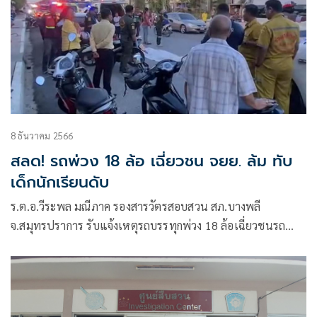
8 ธันวาคม 2566
สลด! รถพ่วง 18 ล้อ เฉี่ยวชน จยย. ล้ม ทับ
เด็กนักเรียนดับ
ร.ต.อ.วีระพล มณีภาค รองสารวัตรสอบสวน สภ.บางพลี
จ.สมุทรปราการ รับแจ้งเหตุรถบรรทุกพ่วง 18 ล้อเฉี่ยวชนรถ
จักรยานยนต์