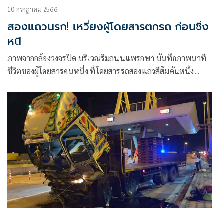
10 กรกฎาคม 2566
สองแถวนรก! เหวี่ยงผู้โดยสารตกรถ ก่อนซิ่ง
หนี
ภาพจากกล้องวงจรปิด บริเวณริมถนนแพรกษา บันทึกภาพนาที
ชีวิตของผู้โดยสารคนหนึ่ง ที่โดยสารรถสองแถวสีส้มคันหนึ่ง
สายปากน้ำ – แพรกษา