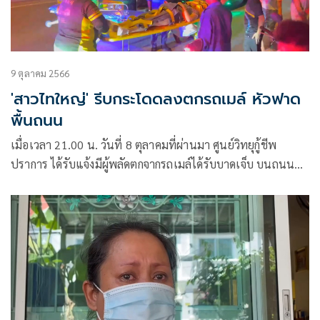
9 ตุลาคม 2566
'สาวไทใหญ่' รีบกระโดดลงตกรถเมล์ หัวฟาด
พื้นถนน
เมื่อเวลา 21.00 น. วันที่ 8 ตุลาคมที่ผ่านมา ศูนย์วิทยุกู้ชีพ
ปราการ ได้รับแจ้งมีผู้พลัดตกจากรถเมล์ได้รับบาดเจ็บ บนถนน
เทพรัตน (บางนา-ตราด) ขาออก