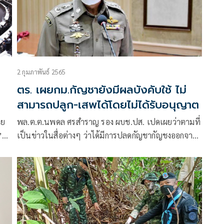
2 กุมภาพันธ์ 2565
ตร. เผยกม.กัญชายังมีผลบังคับใช้ ไม่
สามารถปลูก-เสพได้โดยไม่ได้รับอนุญาต
าย
พล.ต.ต.นพดล ศรสำราญ รอง ผบช.ปส. เปดเผยว่าตามที่
”
เป็นข่าวในสื่อต่างๆ ว่าได้มีการปลดกัญชากัญชงออกจาก
ยาเสพติดให้โทษประเภท 5 แล้ว ประชาชนสามารถปลูก
แปรรูป และใช้ประโยชน์ได้