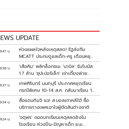
EWS UPDATE
ห่วงแผลใจหลังเหตุสลด! รัฐส่งทีม
9:47 น.
MCATT ประกบดูแลเด็ก-ครู เตือนหยุด
แชร์ภาพรุนแรง
'เสือคิม' พลิกล็อกชนะ 'นาบิล' รับโบนัส
9:38 น.
1.7 ล้าน 'ซุปเปอร์เล็ก' เข่าเดี้ยงพ่าย
TKO
เทพศิรินทร์ นนทบุรี ประกาศหยุดเรียน
9:37 น.
กรณีพิเศษ 10-14 ส.ค. กลับมาเรียน 17
ส.ค.
สื่อแดนกิมจิ แฉ! ส.บอลเกาหลีใต้ ซื้อ
9:34 น.
บริการทางเพศเอาใจผู้ตัดสินต่างชาติ
'จตุพร' ถอดบทเรียนเหตุสลดยิงใน
9:24 น.
โรงเรียน ห่วงปืน-ปัญหาเด็ก แนะ