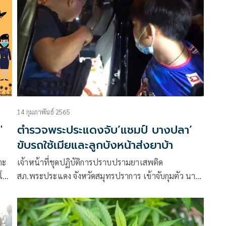
14 กุมภาพันธ์ 2565
'
ตำรวจพระประแดงจับ’แชมป์ บางปลา’
ขับรถใช้เมียและลูกบังหน้าส่งยาบ้า
าะ
เจ้าหน้าที่ชุดปฏิบัติการปราบปรามยาเสพติด
 โค
สภ.พระประแดง จังหวัดสมุทรปราการ เข้าจับกุมตัว นาย
อธิวัฒน์ รุ่งเรือง อายุ 26 ปี หรือแชมป์ บางปลา