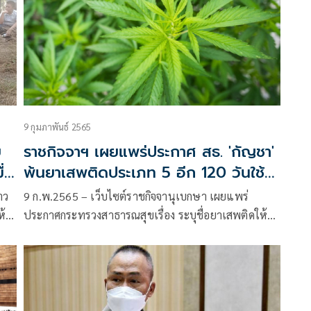
9 กุมภาพันธ์ 2565
ย
ราชกิจจาฯ เผยแพร่ประกาศ สธ. 'กัญชา'
ื่น
พ้นยาเสพติดประเภท 5 อีก 120 วันใช้
บังคับ
าว
9 ก.พ.2565 – เว็บไซต์ราชกิจจานุเบกษา เผยแพร่
ห้
ประกาศกระทรวงสาธารณสุขเรื่อง ระบุชื่อยาเสพติดให้
ิน
โทษในประเภท 5 พ.ศ. 2565
เม็ด