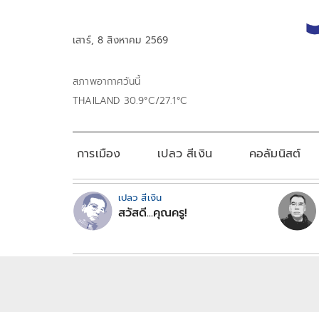
เสาร์, 8 สิงหาคม 2569
สภาพอากาศวันนี้
THAILAND 30.9°C/27.1°C
การเมือง
เปลว สีเงิน
คอลัมนิสต์
เปลว สีเงิน
สวัสดี...คุณครู!