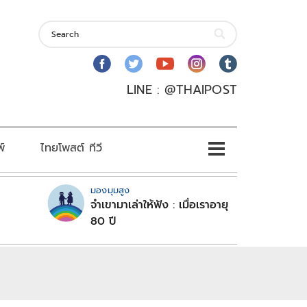
LINE : @THAIPOST
พ์
ไทยโพสต์ ทีวี
มองมุมสูง
จำเขามาเล่าให้ฟัง : เมื่อเราอายุ
80 ปี