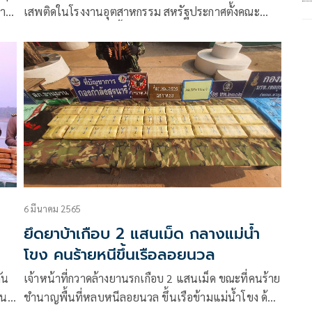
ตา
เสพติดในโรงงานอุตสาหกรรม สหรัฐประกาศตั้งคณะ
ี่
ทำงานเชิงลึกให้มากขึ้น พร้อมหนุนเรื่องยึดอายัดทรัพย์
 บาด
และปราบปรามยาเสพติด
านาง
6 มีนาคม 2565
ยึดยาบ้าเกือบ 2 แสนเม็ด กลางแม่น้ำ
โขง คนร้ายหนีขึ้นเรือลอยนวล
ัน
เจ้าหน้าที่กวาดล้างยานรกเกือบ 2 แสนเม็ด ขณะที่คนร้าย
ที่
ชำนาญพื้นที่หลบหนีลอยนวล ขึ้นเรือข้ามแม่น้ำโขง ด้าน