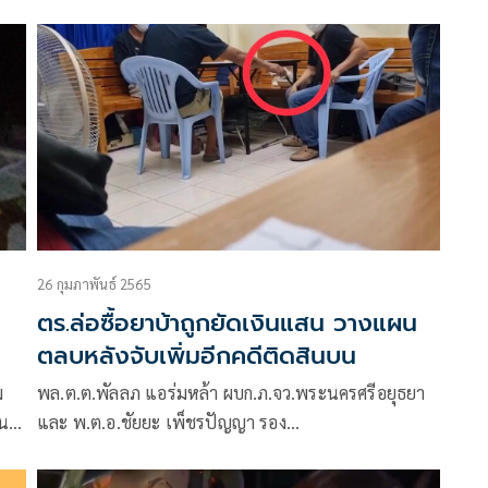
ตำรวจเผย ระบาดตามแนวชายแดน วอนประชาชนช่วย
เป็นหูเป็นตาแจ้งเบาะแส
26 กุมภาพันธ์ 2565
ตร.ล่อซื้อยาบ้าถูกยัดเงินแสน วางแผน
ตลบหลังจับเพิ่มอีกคดีติดสินบน
พล.ต.ต.พัลลภ แอร่มหล้า ผบก.ภ.จว.พระนครศรีอยุธยา
ธน
และ พ.ต.อ.ชัยยะ เพ็ชรปัญญา รอง
ผบก.ภ.จว.พระนครศรีอยุธยา สั่งการให้เจ้าหน้าที่ตำรวจ
ทั้งจังหวัดออกระดมกวาดล้างยาเสพติดอย่างจริงจัง