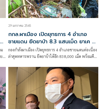
29 มกราคม 2565
กกล.ผาเมือง เปิดยุทธการ 4 อำเภอ
ชายแดน ยึดยาบ้า 8.3 แสนเม็ด ยาเค 5
กก.
อม
กองกำลังผาเมือง เปิดยุทธการ 4 อำเภอชายแดนต่อเนื่อง
วย
ล่าสุดทหารพราน ยึดยาบ้าได้อีก 838,000 เม็ด พร้อมคี
ตามีน 5 กก. ขณะที่ ฉก.ม.4 สกัดแรงงานผิดกฎหมายอีก
40 คน