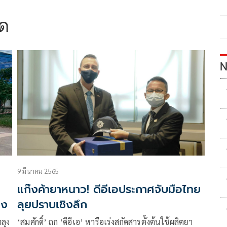
ิด
N
9 มีนาคม 2565
แก๊งค้ายาหนาว! ดีอีเอประกาศจับมือไทย
๋ง
ลุยปราบเชิงลึก
ลุง
‘สมศักดิ์’ ถก ‘ดีอีเอ’ หารือเร่งสกัดสารตั้งต้นใช้ผลิตยา