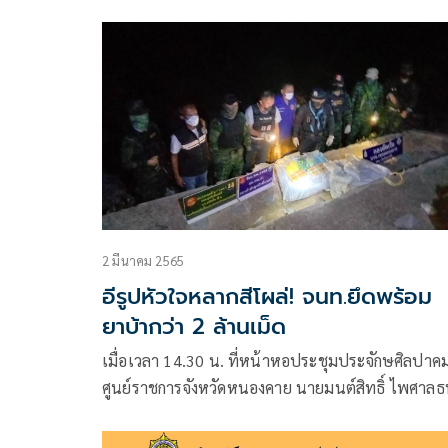
ภายใต้แผนยุทธการฟ้าสางที่ฝั่งโขง ประจำปี 2565
2 มีนาคม 2565
อีรูปหัวใจหลากสีโผล่! จนท.ยึดพร้อม
ยาบ้ากว่า 2 ล้านเม็ด
เมื่อเวลา 14.30 น. ที่หน้าหอประชุมประจักษศิลปาคม
ศูนย์ราชการจังหวัดหนองคาย นายมนต์สิทธิ์ ไพศาล
วัฒน์ ผู้ว่าราชการจังหวัดหนองคาย, พล.