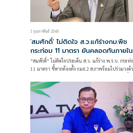
1 กุมภาพันธ์ 2565
'สมศักดิ์' ไม่ติดใจ ส.ว.แก้ร่างกม.พืช
กระท่อม 11 มาตรา ยันคลอดทันภายใน
รัฐบาลนี้
“สมศักดิ์” ไม่ติดใจประเด็น ส.ว. แก้ร่าง พ.ร.บ. กระท่
11 มาตรา ชี้หากต้องตั้ง กมธ.2 สภาพร้อมไปร่วมวงด้
ให้กฎหมายผ่านราบรื่น ยันจะทำให้เสร็จในรัฐบาลนี้