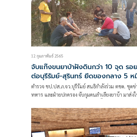
12 กุมภาพันธ์ 2565
จับแก๊งขนยาบ้า​ฝังดินกว่า 10 จุด รอ
ต่อบุรีรัมย์-สุรินทร์​ ยึดของกลาง 5 หม
เม็ด
ตำรวจ ชป.ปส.ภ.จว.บุรีรัมย์ สนธิกำลังร่วม ตชด. ชุดข่
ทหาร และฝ่ายปกครอง จับกุมคนลำเลียงยาบ้า มาส่งใ
ลูกค้าตามออเดอร์ชาวลาว โดยแก๊งนี้จะนำยาบ้าไปฝังด
เอาไว้ ตามโคนต้นไม้และเสาไฟฟ้า ในตรอกซอกซอย
ต่างๆ เขตรอยต่อ จ.บุรีรัมย์-สุรินทร์ เพื่อให้รอดพ้น
สายตาเจ้าหน้าที่ หลังเคยรอดมาได้หลายครั้ง ตั้งแต่ปี
64ที่ผ่านมา สุดท้ายจนมุม หลังนำยาบ้าเกือบครึ่งแสน