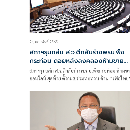
ฝังไว้กว่า 10 จุด
2 กุมภาพันธ์ 2565
สภาฯรุมถล่ม ส.ว.ตีกลับร่างพรบ.พืช
กระท่อม ถอยหลังลงคลองห้ามขาย
ออนไลน์
สภาฯรุมถล่ม ส.ว.ตีกลับร่างพ.ร.บ.พืชกระท่อม ห้ามข
ออนไลน์ สุดท้าย ตั้งกมธ.ร่วมทบทวน ด้าน “เพื่อไทย
อภิปรายอัด “ส.ว.” ใช้อคติทำกฎหมาย