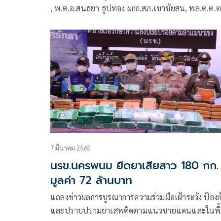
, พ.ต.อ.สนธยา ธูปทอง ผกก.สภ.เขาชัยสน, พล.ต.ต.
นิตย์ รามดิษฐ์ ผบก.ภ.จว.พัทลุง พร้อมด้วยนายตำรวจท
เกี่ยวข้อง ลงพื้นที่ตรวจสอบเหตุยิงกันเสียชีวิต 2 ราย
เจ็บสาหัส 1 ราย โดยเหตุเกิดบริเวณใกล้สี่แยกบ้านท่
พรหม
7 มีนาคม 2565
นรข.นครพนม ยึดยาเสียสาว 180 กก.
มูลค่า 72 ล้านบาท
แถลงข่าวผลการบูรณาการความร่วมมือเฝ้าระวัง ป้องก
และปราบปรามยาเสพติดตามแนวชายแดนและในพื้น